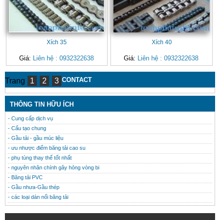
Xích 35
Xích 40
Giá:
Liên hệ : 0932322638
Giá:
Liên hệ : 0932322638
CONTACT
Trang
1
2
3
THÔNG TIN HỮU ÍCH
- Cung cấp dịch vụ
- Cấu tạo chung
- Gầu tải - gầu múc liệu
- ưu nhược điểm băng tải cao su
- phụ tùng thay thế tốt nhất
- nguyên nhân chính gây hỏng vòng bi
- Băng tải PVC
- Gầu nhưa-Gầu thép
- các loại dán nối băng tải