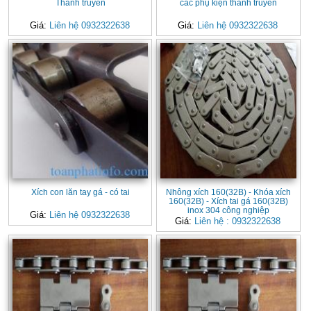
Thanh truyền
các phụ kiện thanh truyền
Giá:
Liên hệ 0932322638
Giá:
Liên hệ 0932322638
Xích con lăn tay gá - có tai
Nhông xích 160(32B) - Khóa xích
160(32B) - Xích tai gá 160(32B)
inox 304 công nghiệp
Giá:
Liên hệ 0932322638
Giá:
Liên hệ : 0932322638