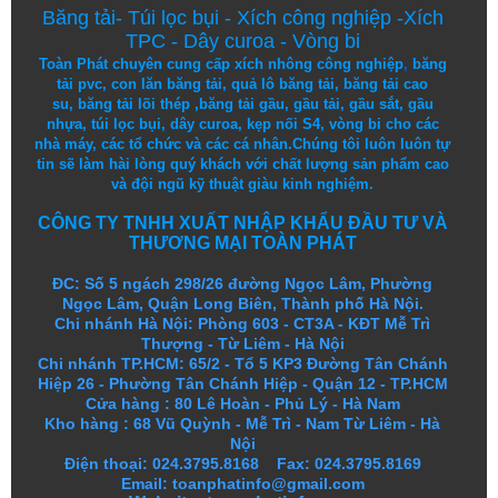
Băng tải
-
Túi lọc bụi
-
Xích công nghiệp
-
Xích
TPC
-
Dây curoa
-
Vòng bi
Toàn Phát chuyên cung cấp
xích nhông công nghiệp
,
băng
tải pvc
,
con lăn băng tải
,
quả lô băng tải
,
băng tải cao
su
,
băng tải lõi thép
,
băng tải gầu
,
gầu tải
,
gầu sắt
,
gầu
nhựa
,
túi lọc bụi
, dây curoa,
kẹp nối S4
,
vòng bi
cho các
nhà máy, các tổ chức và các cá nhân.
Chúng tôi
luôn luôn
tự
tin
sẽ
làm
hài lòng
quý khách
với
chất lượng
sản
phẩm
cao
và
đội ngũ
kỹ thuật
giàu kinh nghiệm.
CÔNG TY TNHH XUẤT NHẬP KHẨU ĐẦU TƯ VÀ
THƯƠNG MẠI TOÀN PHÁT
ĐC: Số 5 ngách 298/26 đường Ngọc Lâm, Phường
Ngọc Lâm, Quận Long Biên, Thành phố Hà Nội.
Chi nhánh Hà Nội: Phòng 603 - CT3A - KĐT Mễ Trì
Thượng - Từ Liêm - Hà Nội
Chi nhánh TP.HCM: 65/2 - Tổ 5 KP3 Đường Tân Chánh
Hiệp 26 - Phường Tân Chánh Hiệp - Quận 12 - TP.HCM
Cửa hàng
:
80 Lê Hoàn - Phủ Lý - Hà Nam
Kho hàng
:
68 Vũ Quỳnh - Mễ Trì - Nam Từ Liêm - Hà
Nội
Điện thoại: 024.3795.8168 Fax: 024.3795.8169
Email: toanphatinfo@gmail.com