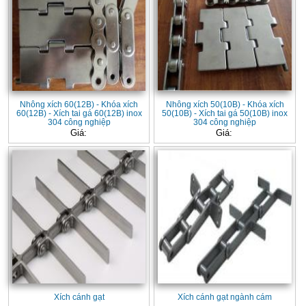
Nhông xích 60(12B) - Khóa xích
Nhông xích 50(10B) - Khóa xích
60(12B) - Xích tai gá 60(12B) inox
50(10B) - Xích tai gá 50(10B) inox
304 công nghiệp
304 công nghiệp
Giá:
Giá:
Xích cánh gạt
Xích cánh gạt ngành cám