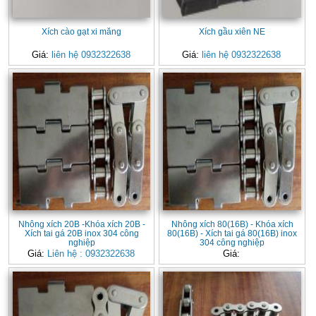
Xích cào gạt xi măng
Xích gầu xiên NE
Giá:
liên hệ 0932322638
Giá:
liên hệ 0932322638
Nhông xích 20B -Khóa xích 20B -
Nhông xích 80(16B) - Khóa xích
Xích tai gá 20B inox 304 công
80(16B) - Xích tai gá 80(16B) inox
nghiệp
304 công nghiệp
Giá:
Liên hệ : 0932322638
Giá: