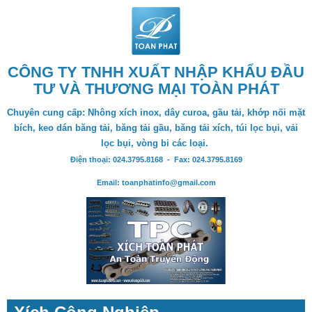
CÔNG TY TNHH XUẤT NHẬP KHẨU ĐẦU
TƯ VÀ THƯƠNG MẠI TOÀN PHÁT
Chuyên cung cấp: Nhông xích inox, dây curoa, gầu tải, khớp nối mặt
bích, keo dán băng tải, băng tải gầu, băng tải xích, túi lọc bụi, vải
lọc bụi, vòng bi các loại.
Điện thoại: 024.3795.8168 - Fax: 024.3795.8169
Email: toanphatinfo@gmail.com