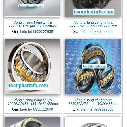
Vòng bi tang trống tự lựa
Vòng bi tang trống tự lựa
22206X1CN -phi 30x68x20mm
22207/W33 - phi 35x72x23mm
Giá:
Liên hệ 0932322638
Giá:
Liên hệ 0932322638
Vòng bi tang trống tự lựa
Vòng bi tang trống tự lựa
22208C/W33 - phi 40x80x23mm
22308C/W33 - phi 40x90x33mm
Giá:
Liên hệ 0932322638
Giá:
Liên hệ 0932322638