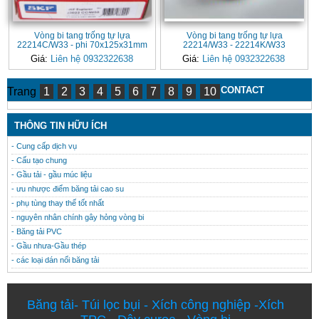
Vòng bi tang trống tự lựa
Vòng bi tang trống tự lựa
22214C/W33 - phi 70x125x31mm
22214/W33 - 22214K/W33
Giá:
Liên hệ 0932322638
Giá:
Liên hệ 0932322638
CONTACT
Trang
1
2
3
4
5
6
7
8
9
10
THÔNG TIN HỮU ÍCH
- Cung cấp dịch vụ
- Cấu tạo chung
- Gầu tải - gầu múc liệu
- ưu nhược điểm băng tải cao su
- phụ tùng thay thế tốt nhất
- nguyên nhân chính gây hỏng vòng bi
- Băng tải PVC
- Gầu nhưa-Gầu thép
- các loại dán nối băng tải
Băng tải
-
Túi lọc bụi
-
Xích công nghiệp
-
Xích