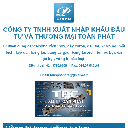
CÔNG TY TNHH XUẤT NHẬP KHẨU ĐẦU
TƯ VÀ THƯƠNG MẠI TOÀN PHÁT
Chuyên cung cấp: Nhông xích inox, dây curoa, gầu tải, khớp nối mặt
bích, keo dán băng tải, băng tải gầu, băng tải xích, túi lọc bụi, vải
lọc bụi, vòng bi các loại.
Điện thoại: 024.3795.8168 - Fax: 024.3795.8169
Email: toanphatinfo@gmail.com