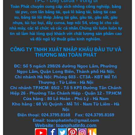
TPC
-
Dây curoa
-
Vòng bi
Toàn Phát chuyên cung cấp
xích nhông công nghiệp
,
băng
tải pvc
,
con lăn băng tải
,
quả lô băng tải
,
băng tải cao
su
,
băng tải lõi thép
,
băng tải gầu
,
gầu tải
,
gầu sắt
,
gầu
nhựa
,
túi lọc bụi
, dây curoa,
kẹp nối S4
,
vòng bi
cho các
nhà máy, các tổ chức và các cá nhân.
Chúng tôi
luôn luôn
tự
tin
sẽ
làm
hài lòng
quý khách
với
chất lượng
sản
phẩm
cao
và
đội ngũ
kỹ thuật
giàu kinh nghiệm.
CÔNG TY TNHH XUẤT NHẬP KHẨU ĐẦU TƯ VÀ
THƯƠNG MẠI TOÀN PHÁT
ĐC: Số 5 ngách 298/26 đường Ngọc Lâm, Phường
Ngọc Lâm, Quận Long Biên, Thành phố Hà Nội.
Chi nhánh Hà Nội: Phòng 603 - CT3A - KĐT Mễ Trì
Thượng - Từ Liêm - Hà Nội
Chi nhánh TP.HCM: 65/2 - Tổ 5 KP3 Đường Tân Chánh
Hiệp 26 - Phường Tân Chánh Hiệp - Quận 12 - TP.HCM
Cửa hàng
:
80 Lê Hoàn - Phủ Lý - Hà Nam
Kho hàng
:
68 Vũ Quỳnh - Mễ Trì - Nam Từ Liêm - Hà
Nội
Điện thoại: 024.3795.8168 Fax: 024.3795.8169
Email: toanphatinfo@gmail.com
Website:
toanphatinfo.com