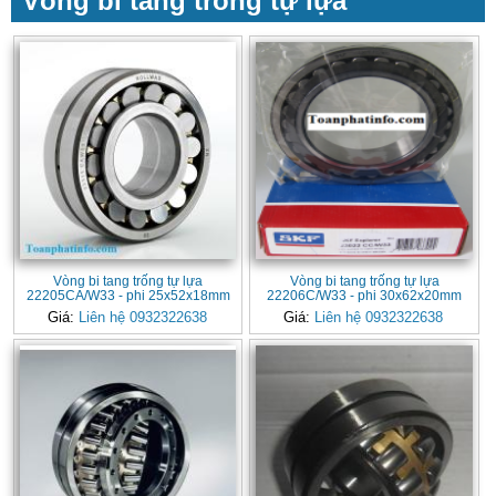
Vòng bi tang trống tự lựa
Vòng bi tang trống tự lựa
Vòng bi tang trống tự lựa
22205CA/W33 - phi 25x52x18mm
22206C/W33 - phi 30x62x20mm
Giá:
Liên hệ 0932322638
Giá:
Liên hệ 0932322638