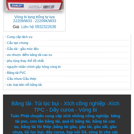
Vòng bi tang trống tự lựa
22209/W33 - 22209K/W33
Giá:
Liên hệ 0932322638
- Cung cấp dịch vụ
CONTACT
THÔNG TIN HỮU ÍCH
- Cấu tạo chung
- Gầu tải - gầu múc liệu
- ưu nhược điểm băng tải cao su
- phụ tùng thay thế tốt nhất
- nguyên nhân chính gây hỏng vòng bi
- Băng tải PVC
- Gầu nhưa-Gầu thép
- các loại dán nối băng tải
Băng tải
-
Túi lọc bụi
-
Xích công nghiệp
-
Xích
TPC
-
Dây curoa
-
Vòng bi
Toàn Phát chuyên cung cấp
xích nhông công nghiệp
,
băng
tải pvc
,
con lăn băng tải
,
quả lô băng tải
,
băng tải cao
su
,
băng tải lõi thép
,
băng tải gầu
,
gầu tải
,
gầu sắt
,
gầu
nhựa
,
túi lọc bụi
, dây curoa,
kẹp nối S4
,
vòng bi
cho các