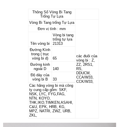
Thông Số Vòng Bi Tang
Trống Tự Lựa
Vòng Bi Tang trống Tự Lựa
Đơn vị tính : mm
Vòng bi tang
trống tự lựa
Tên vòng bi
21313
Đường Kính
trong ( trục
các đuôi của
vòng bi d)
65
vòng bi : Z,
Đường kinh
ZZ, 2RS1,
ngoài D
140
RS,
DDUCM,
Độ dày của
CCA/W33,
vòng bi B
33
CCK/W33,
Các hãng vòng bi mà công
ty cung cấp gồm: SKF,
NSK, LYC, FYG,FAG,
NTN, KOYO,
THK,IKO,TIMKEN,ASAHI,
C&U, EPK, HRB, KG,
MPZ, NATRI, ZWZ, URB,
ZKL,