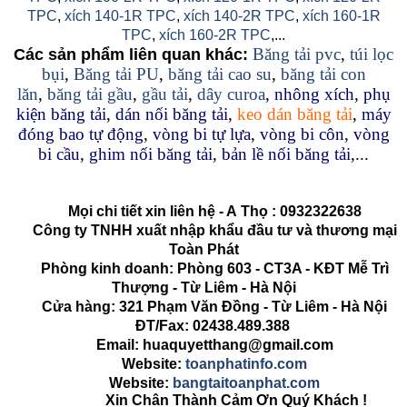
TPC
,
xích 140-1R TPC
,
xích 140-2R TPC
,
xích 160-1R
TPC
,
xích 160-2R TPC
,...
Băng tải pvc
,
túi lọc
Các sản phẩm liên quan khác:
bụi
,
Băng tải PU
,
băng tải cao su
,
băng tải con
lăn
,
băng tải gầu
,
gầu tải
,
dây curoa
,
nhông xích
,
phụ
kiện băng tải
,
dán nối băng tải
,
keo dán băng tải
,
máy
đóng bao tự động
,
vòng bi tự lựa
,
vòng bi côn
,
vòng
bi cầu
,
ghim nối băng tải
,
bản lề nối băng tải
,...
Mọi chi tiết xin liên hệ - A
Thọ
:
0932322638
Công ty TNHH xuất nhập khẩu đầu tư và thương mại
Toàn Phát
Phòng kinh doanh: Phòng 603 - CT3A - KĐT Mễ Trì
Thượng - Từ Liêm - Hà Nội
Cửa hàng: 321 Phạm Văn Đồng - Từ Liêm - Hà Nội
ĐT/Fax: 02438.489.388
Email: huaquyetthang@gmail.com
Website:
toanphatinfo.com
Website:
bangtaitoanphat.com
Xin Chân Thành Cảm Ơn Quý Khách !