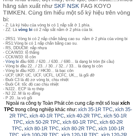
hãng sản xuất như
SKF
NSK
FAG KOYO
TIMKEN. Cùng tìm hiểu một số ký hiệu trên vòng
bi:
- Z: Là ký hiệu của vòng bi có 1 nắp sắt ở 1 phía.
- ZZ: Là
vòng bi
có 2 nắp sắt nằm ở 2 phía của bi.
- 2RS1: Vòng bi
có 2 nắp chắn bằng cao su nằm ở 2 phía của vòng bi
- RS1:Vòng bi có 1 nắp chắn bằng cao su.
- RS, DDUCM: nắp nhựa
- CCA/W33: lỗ thẳng
- CCK/W33: lỗ côn
-
Vòng bi
đầu 600../ 620.../ 630.../ 690... là dạng bi tròn (bi cầu)
- Vòng bi đầu 22.../ 23.../ 30.../ 32.../ 33... là dạng bi côn
- Vòng bi đầu H20.../ HK30... là bạc côn
- UCP, UKP, UC, UCF, UCFL, UCFC, UK,,, là gối đỡ
- Đuôi C3 là độ zơ vòng bi, chịu nhiệt
- Đuôi C4: tốc độ cao chịu nhiệt
- NJ22.. ECP là rọ thép
- NJ 22..M là rọ đồng
- P 20...la vỏ gối
Ngoài ra công ty Toàn Phát còn cung cấp một số loại
xích
TPC
trong công nghiệp khác như:
xích 35-1R TPC
,
xích 35-
2R TPC
,
xích 40-1R TPC
,
xích 40-2R TPC
,
xích 50-1R
TPC
,
xích 50-2R TPC
,
xích 60-1R TPC
,
xích 60-2R
TPC
,
xích 80-1R TPC
,
xích 80-2R TPC
,
xích 100-1R
TPC
,
xích 100-2R TPC
,
xích 120-1R TPC
,
xích 120-2R