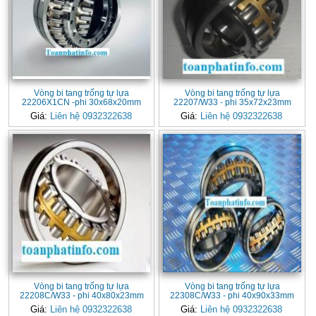
Vòng bi tang trống tự lựa
Vòng bi tang trống tự lựa
22206X1CN -phi 30x68x20mm
22207/W33 - phi 35x72x23mm
Giá:
Liên hệ 0932322638
Giá:
Liên hệ 0932322638
Vòng bi tang trống tự lựa
Vòng bi tang trống tự lựa
22208C/W33 - phi 40x80x23mm
22308C/W33 - phi 40x90x33mm
Giá:
Liên hệ 0932322638
Giá:
Liên hệ 0932322638