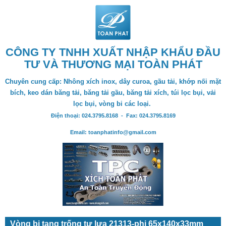
CÔNG TY TNHH XUẤT NHẬP KHẨU ĐẦU
TƯ VÀ THƯƠNG MẠI TOÀN PHÁT
Chuyên cung cấp: Nhông xích inox, dây curoa, gầu tải, khớp nối mặt
bích, keo dán băng tải, băng tải gầu, băng tải xích, túi lọc bụi, vải
lọc bụi, vòng bi các loại.
Điện thoại: 024.3795.8168 - Fax: 024.3795.8169
Email: toanphatinfo@gmail.com
Vòng bi tang trống tự lựa 21313-phi 65x140x33mm