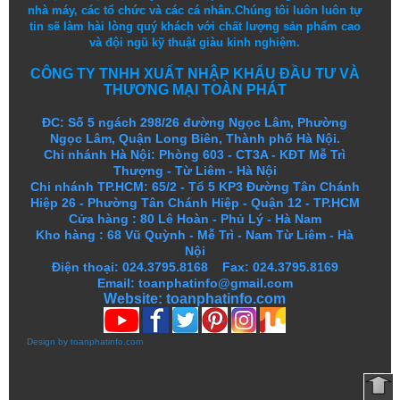
nhà máy, các tổ chức và các cá nhân.
Chúng tôi
luôn luôn
tự
tin
sẽ
làm
hài lòng
quý khách
với
chất lượng
sản
phẩm
cao
và
đội ngũ
kỹ thuật
giàu kinh nghiệm.
CÔNG TY TNHH XUẤT NHẬP KHẨU ĐẦU TƯ VÀ
THƯƠNG MẠI TOÀN PHÁT
ĐC: Số 5 ngách 298/26 đường Ngọc Lâm, Phường
Ngọc Lâm, Quận Long Biên, Thành phố Hà Nội.
Chi nhánh Hà Nội: Phòng 603 - CT3A - KĐT Mễ Trì
Thượng - Từ Liêm - Hà Nội
Chi nhánh TP.HCM: 65/2 - Tổ 5 KP3 Đường Tân Chánh
Hiệp 26 - Phường Tân Chánh Hiệp - Quận 12 - TP.HCM
Cửa hàng
:
80 Lê Hoàn - Phủ Lý - Hà Nam
Kho hàng
:
68 Vũ Quỳnh - Mễ Trì - Nam Từ Liêm - Hà
Nội
Điện thoại: 024.3795.8168 Fax: 024.3795.8169
Email: toanphatinfo@gmail.com
Website:
toanphatinfo.com
Design by
toanphatinfo.com