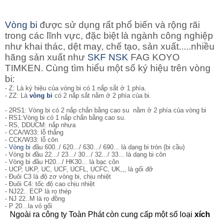
Vòng bi
được sử dụng rất phổ biến và rộng rãi
trong các lĩnh vực, đặc biệt là ngành công nghiệp
như khai thác, dệt may, chế tạo, sản xuất.....nhiều
hãng sản xuất như
SKF
NSK
FAG KOYO
TIMKEN. Cùng tìm hiểu một số ký hiệu trên vòng
bi:
- Z: Là ký hiệu của vòng bi có 1 nắp sắt ở 1 phía.
- ZZ: Là
vòng bi
có 2 nắp sắt nằm ở 2 phía của bi.
- 2RS1: Vòng bi
có 2 nắp chắn bằng cao su nằm ở 2 phía của vòng bi
- RS1:Vòng bi có 1 nắp chắn bằng cao su.
- RS, DDUCM: nắp nhựa
- CCA/W33: lỗ thẳng
- CCK/W33: lỗ côn
-
Vòng bi
đầu 600../ 620.../ 630.../ 690... là dạng bi tròn (bi cầu)
- Vòng bi đầu 22.../ 23.../ 30.../ 32.../ 33... là dạng bi côn
- Vòng bi đầu H20.../ HK30... là bạc côn
- UCP, UKP, UC, UCF, UCFL, UCFC, UK,,, là gối đỡ
- Đuôi C3 là độ zơ vòng bi, chịu nhiệt
- Đuôi C4: tốc độ cao chịu nhiệt
- NJ22.. ECP là rọ thép
- NJ 22..M là rọ đồng
- P 20...la vỏ gối
Ngoài ra công ty Toàn Phát còn cung cấp một số loại
xích