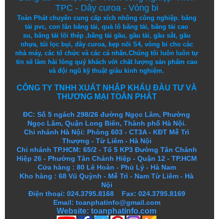
TPC
-
Dây curoa
-
Vòng bi
Toàn Phát chuyên cung cấp
xích nhông công nghiệp
,
băng
tải pvc
,
con lăn băng tải
,
quả lô băng tải
,
băng tải cao
su
,
băng tải lõi thép
,
băng tải gầu
,
gầu tải
,
gầu sắt
,
gầu
nhựa
,
túi lọc bụi
, dây curoa,
kẹp nối S4
,
vòng bi
cho các
nhà máy, các tổ chức và các cá nhân.
Chúng tôi
luôn luôn
tự
tin
sẽ
làm
hài lòng
quý khách
với
chất lượng
sản
phẩm
cao
và
đội ngũ
kỹ thuật
giàu kinh nghiệm.
CÔNG TY TNHH XUẤT NHẬP KHẨU ĐẦU TƯ VÀ
THƯƠNG MẠI TOÀN PHÁT
ĐC: Số 5 ngách 298/26 đường Ngọc Lâm, Phường
Ngọc Lâm, Quận Long Biên, Thành phố Hà Nội.
Chi nhánh Hà Nội: Phòng 603 - CT3A - KĐT Mễ Trì
Thượng - Từ Liêm - Hà Nội
Chi nhánh TP.HCM: 65/2 - Tổ 5 KP3 Đường Tân Chánh
Hiệp 26 - Phường Tân Chánh Hiệp - Quận 12 - TP.HCM
Cửa hàng
:
80 Lê Hoàn - Phủ Lý - Hà Nam
Kho hàng
:
68 Vũ Quỳnh - Mễ Trì - Nam Từ Liêm - Hà
Nội
Điện thoại: 024.3795.8168 Fax: 024.3795.8169
Email: toanphatinfo@gmail.com
Website:
toanphatinfo.com