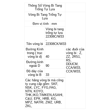
Thông Số Vòng Bi Tang
Trống Tự Lựa
Vòng Bi Tang Trống Tự
Lựa
Đơn vị tính : mm
Vòng bi tang
trống tự lựa
22308C/W33
-
Tên vòng bi
22308CK/W33
Đường Kính
các đuôi của
trong ( trục
vòng bi : Z,
vòng bi d)
40
ZZ, 2RS1,
RS,
Đường kinh
DDUCM,
ngoài D
90
CCA/W33,
Độ dày của
CCK/W33,
vòng bi B
33
Các hãng vòng bi mà công
ty cung cấp gồm: SKF,
NSK, LYC, FYG,FAG,
NTN, KOYO,
THK,IKO,TIMKEN,ASAHI,
C&U, EPK, HRB, KG,
MPZ, NATRI, ZWZ, URB,
ZKL,