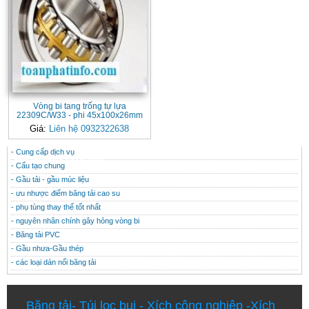
Vòng bi tang trống tự lựa
22309C/W33 - phi 45x100x26mm
Giá:
Liên hệ 0932322638
- Cung cấp dịch vụ
CONTACT
THÔNG TIN HỮU ÍCH
- Cấu tạo chung
- Gầu tải - gầu múc liệu
- ưu nhược điểm băng tải cao su
- phụ tùng thay thế tốt nhất
- nguyên nhân chính gây hỏng vòng bi
- Băng tải PVC
- Gầu nhưa-Gầu thép
- các loại dán nối băng tải
Băng tải
-
Túi lọc bụi
-
Xích công nghiệp
-
Xích