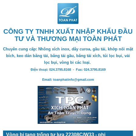
CÔNG TY TNHH XUẤT NHẬP KHẨU ĐẦU
TƯ VÀ THƯƠNG MẠI TOÀN PHÁT
Chuyên cung cấp: Nhông xích inox, dây curoa, gầu tải, khớp nối mặt
bích, keo dán băng tải, băng tải gầu, băng tải xích, túi lọc bụi, vải
lọc bụi, vòng bi các loại.
Điện thoại: 024.3795.8168 - Fax: 024.3795.8169
Email: toanphatinfo@gmail.com
Vòng bi tang trống tự lựa 22308C/W33 - phi