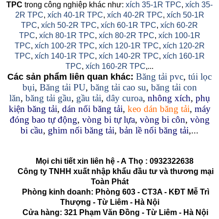
TPC
trong công nghiệp khác như:
xích 35-1R TPC
,
xích 35-
2R TPC
,
xích 40-1R TPC
,
xích 40-2R TPC
,
xích 50-1R
TPC
,
xích 50-2R TPC
,
xích 60-1R TPC
,
xích 60-2R
TPC
,
xích 80-1R TPC
,
xích 80-2R TPC
,
xích 100-1R
TPC
,
xích 100-2R TPC
,
xích 120-1R TPC
,
xích 120-2R
TPC
,
xích 140-1R TPC
,
xích 140-2R TPC
,
xích 160-1R
TPC
,
xích 160-2R TPC
,...
Băng tải pvc
,
túi lọc
Các sản phẩm liên quan khác:
bụi
,
Băng tải PU
,
băng tải cao su
,
băng tải con
lăn
,
băng tải gầu
,
gầu tải
,
dây curoa
,
nhông xích
,
phụ
kiện băng tải
,
dán nối băng tải
,
keo dán băng tải
,
máy
đóng bao tự động
,
vòng bi tự lựa
,
vòng bi côn
,
vòng
bi cầu
,
ghim nối băng tải
,
bản lề nối băng tải
,...
Mọi chi tiết xin liên hệ - A
Thọ
:
0932322638
Công ty TNHH xuất nhập khẩu đầu tư và thương mại
Toàn Phát
Phòng kinh doanh: Phòng 603 - CT3A - KĐT Mễ Trì
Thượng - Từ Liêm - Hà Nội
Cửa hàng: 321 Phạm Văn Đồng - Từ Liêm - Hà Nội