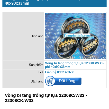
40x90x33mm
Hình ảnh
Vòng bi tang trống tự lựa 22308C/W33 -
Sản phẩm
phi 40x90x33mm
Giá
Liên hệ 0932322638
Đặt hàng
Vòng bi tang trống tự lựa 22308C/W33 -
22308CK/W33