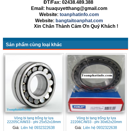
ĐT/Fax: 02438.489.388
Email: huaquyetthang@gmail.com
Website:
toanphatinfo.com
Website:
bangtaitoanphat.com
Xin Chân Thành Cảm Ơn Quý Khách !
Sản phẩm cùng loại khác
Vòng bi tang trống tự lựa
Vòng bi tang trống tự lựa
22205CA/W33 - phi 25x52x18mm
22206C/W33 - phi 30x62x20mm
Giá:
Liên hệ 0932322638
Giá:
Liên hệ 0932322638