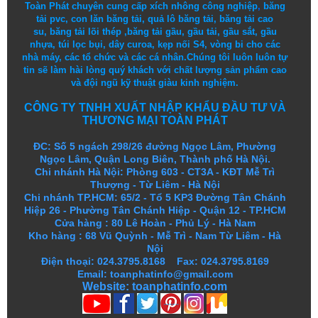
Toàn Phát chuyên cung cấp
xích nhông công nghiệp
,
băng
tải pvc
,
con lăn băng tải
,
quả lô băng tải
,
băng tải cao
su
,
băng tải lõi thép
,
băng tải gầu
,
gầu tải
,
gầu sắt
,
gầu
nhựa
,
túi lọc bụi
, dây curoa,
kẹp nối S4
,
vòng bi
cho các
nhà máy, các tổ chức và các cá nhân.
Chúng tôi
luôn luôn
tự
tin
sẽ
làm
hài lòng
quý khách
với
chất lượng
sản
phẩm
cao
và
đội ngũ
kỹ thuật
giàu kinh nghiệm.
CÔNG TY TNHH XUẤT NHẬP KHẨU ĐẦU TƯ VÀ
THƯƠNG MẠI TOÀN PHÁT
ĐC: Số 5 ngách 298/26 đường Ngọc Lâm, Phường
Ngọc Lâm, Quận Long Biên, Thành phố Hà Nội.
Chi nhánh Hà Nội: Phòng 603 - CT3A - KĐT Mễ Trì
Thượng - Từ Liêm - Hà Nội
Chi nhánh TP.HCM: 65/2 - Tổ 5 KP3 Đường Tân Chánh
Hiệp 26 - Phường Tân Chánh Hiệp - Quận 12 - TP.HCM
Cửa hàng
:
80 Lê Hoàn - Phủ Lý - Hà Nam
Kho hàng
:
68 Vũ Quỳnh - Mễ Trì - Nam Từ Liêm - Hà
Nội
Điện thoại: 024.3795.8168 Fax: 024.3795.8169
Email: toanphatinfo@gmail.com
Website:
toanphatinfo.com