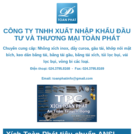
CÔNG TY TNHH XUẤT NHẬP KHẨU ĐẦU
TƯ VÀ THƯƠNG MẠI TOÀN PHÁT
Chuyên cung cấp: Nhông xích inox, dây curoa, gầu tải, khớp nối mặt
bích, keo dán băng tải, băng tải gầu, băng tải xích, túi lọc bụi, vải
lọc bụi, vòng bi các loại.
Điện thoại: 024.3795.8168 - Fax: 024.3795.8169
Email: toanphatinfo@gmail.com