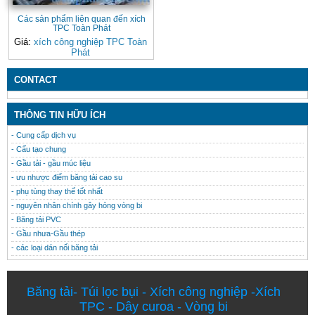
Các sản phẩm liên quan đến xích
TPC Toàn Phát
Giá:
xích công nghiệp TPC Toàn
Phát
CONTACT
THÔNG TIN HỮU ÍCH
- Cung cấp dịch vụ
- Cấu tạo chung
- Gầu tải - gầu múc liệu
- ưu nhược điểm băng tải cao su
- phụ tùng thay thế tốt nhất
- nguyên nhân chính gây hỏng vòng bi
- Băng tải PVC
- Gầu nhưa-Gầu thép
- các loại dán nối băng tải
Băng tải
-
Túi lọc bụi
-
Xích công nghiệp
-
Xích
TPC
-
Dây curoa
-
Vòng bi