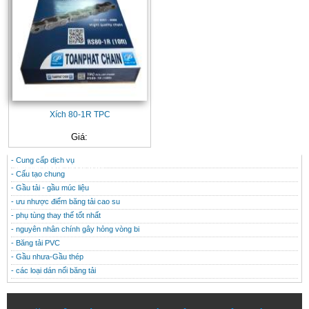
Xích 80-1R TPC
Giá:
- Cung cấp dịch vụ
CONTACT
THÔNG TIN HỮU ÍCH
- Cấu tạo chung
- Gầu tải - gầu múc liệu
- ưu nhược điểm băng tải cao su
- phụ tùng thay thế tốt nhất
- nguyên nhân chính gây hỏng vòng bi
- Băng tải PVC
- Gầu nhưa-Gầu thép
- các loại dán nối băng tải