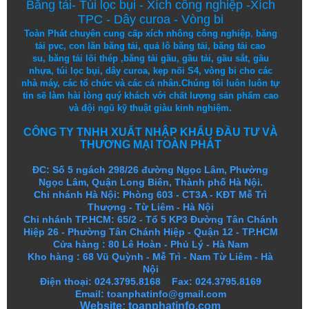
Băng tải
-
Túi lọc bụi
-
Xích công nghiệp
-
Xích
TPC
-
Dây curoa
-
Vòng bi
Toàn Phát chuyên cung cấp
xích nhông công nghiệp
,
băng
tải pvc
,
con lăn băng tải
,
quả lô băng tải
,
băng tải cao
su
,
băng tải lõi thép
,
băng tải gầu
,
gầu tải
,
gầu sắt
,
gầu
nhựa
,
túi lọc bụi
, dây curoa,
kẹp nối S4
,
vòng bi
cho các
nhà máy, các tổ chức và các cá nhân.
Chúng tôi
luôn luôn
tự
tin
sẽ
làm
hài lòng
quý khách
với
chất lượng
sản
phẩm
cao
và
đội ngũ
kỹ thuật
giàu kinh nghiệm.
CÔNG TY TNHH XUẤT NHẬP KHẨU ĐẦU TƯ VÀ
THƯƠNG MẠI TOÀN PHÁT
ĐC: Số 5 ngách 298/26 đường Ngọc Lâm, Phường
Ngọc Lâm, Quận Long Biên, Thành phố Hà Nội.
Chi nhánh Hà Nội: Phòng 603 - CT3A - KĐT Mễ Trì
Thượng - Từ Liêm - Hà Nội
Chi nhánh TP.HCM: 65/2 - Tổ 5 KP3 Đường Tân Chánh
Hiệp 26 - Phường Tân Chánh Hiệp - Quận 12 - TP.HCM
Cửa hàng
:
80 Lê Hoàn - Phủ Lý - Hà Nam
Kho hàng
:
68 Vũ Quỳnh - Mễ Trì - Nam Từ Liêm - Hà
Nội
Điện thoại: 024.3795.8168 Fax: 024.3795.8169
Email: toanphatinfo@gmail.com
Website:
toanphatinfo.com