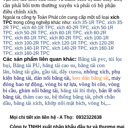
cần phải bôi trơn thường xuyên và phải có bộ phận
điều chỉnh xích.
Ngoài ra công ty Toàn Phát còn cung cấp một số loại
xích
TPC
trong công nghiệp khác như:
xích 35-1R TPC
xích 35-
,
2R TPC
xích 40-1R TPC
xích 40-2R TPC
xích 50-1R
,
,
,
TPC
xích 50-2R TPC
xích 60-1R TPC
xích 60-2R
,
,
,
TPC
xích 80-1R TPC
xích 80-2R TPC
xích 100-1R
,
,
,
TPC
xích 100-2R TPC
xích 120-1R TPC
xích 120-2R
,
,
,
TPC
xích 140-1R TPC
xích 140-2R TPC
xích 160-1R
,
,
,
TPC
xích 160-2R TPC
,
Băng tải pvc
,
túi lọc
Các sản phẩm liên quan khác:
bụi
,
Băng tải PU
,
băng tải cao su
,
băng tải con
lăn
,
băng tải gầu
,
gầu tải
,
dây curoa
,
nhông xích
,
phụ
kiện băng tải
,
dán nối băng tải
,
keo dán băng tải
,
máy
đóng bao tự động
,
vòng bi tự lựa
,
vòng bi côn
,
vòng
bi cầu
,
ghim nối băng tải
,
băng tải lõi thép
,
bản lề nối
băng tải
,
thảm cao su
,
hệ thống băng tải
,
phớt chắn
dầu
,
băng tải xích
,
khớp nối mặt bích
,
vòng bi
,...
Mọi chi tiết xin liên hệ - A Thọ: 0932322638
Công ty TNHH xuất nhập khẩu đầu tư và thương mại