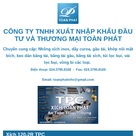
CÔNG TY TNHH XUẤT NHẬP KHẨU ĐẦU
TƯ VÀ THƯƠNG MẠI TOÀN PHÁT
Chuyên cung cấp: Nhông xích inox, dây curoa, gầu tải, khớp nối mặt
bích, keo dán băng tải, băng tải gầu, băng tải xích, túi lọc bụi, vải
lọc bụi, vòng bi các loại.
Điện thoại: 024.3795.8168 - Fax: 024.3795.8169
Email: toanphatinfo@gmail.com
Xích 120-2R TPC