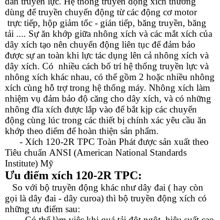
dẫn truyền lực. Hệ thống truyền động xích thường
dùng để truyền chuyển động từ các động cơ motor
trực tiếp, hộp giảm tốc - gián tiếp, băng truyền, băng
tải .... Sự ăn khớp giữa nhông xích và các mắt xích của
dây xích tạo nên chuyển động liên tục để đảm bảo
được sự an toàn khi lực tác dụng lên cả nhông xích và
dây xích. Có nhiều cách bố trí hệ thống truyền lực và
nhông xích khác nhau, có thể gồm 2 hoặc nhiều nhông
xích cùng hỗ trợ trong hệ thống máy. Nhông xích làm
nhiệm vụ đảm bảo độ căng cho dây xích, và có những
nhông đĩa xích được lắp vào để bắt kịp các chuyển
động cùng lúc trong các thiết bị chính xác yêu cầu ăn
khớp theo điểm để hoàn thiện sản phẩm.
- Xích 12
0-2R
TPC Toàn Phát được sản xuất theo
Tiêu chuẩn ANSI (American National Standards
Institute) Mỹ
Ưu điểm
xích 120-2R TPC
:
So với bộ truyền động khác như dây đai ( hay còn
gọi là dây đai - dây curoa) thì bộ truyền động xích có
những ưu điểm sau:
- Có thể làm việc khi quá tải đột ngột, hiệu suất cao