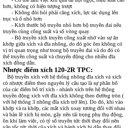
hơn, không có hiện tượng trượt
- Không đòi hỏi phải căng xích, lực tác dụng lên
trục và ổ nhỏ hơn
- Kích thước bộ truyền nhỏ hơn bộ truyền đai nếu
truyền cùng công suất và số vòng quay
- Bộ truyền xích truyền công xuất nhờ vào sự ăn
khớp giữa xích và đĩa nhông, do đó góc ôm không có
vị trí quan trọng như trong bộ truyền đai và do đó có
thể truyền công suất và chuyển động cho nhiều đĩa
xích đồng dẫn.
Nhược điểm
xích 120-2R TPC
:
Bộ truyền xích với hệ thống nhông đĩa xích và xích
có nhược điểm theo nguyên lý cấu tạo là sự phân bổ
của các điểm bố trí xích - nhánh xích trên hệ thộng
truyền động xích với đĩa xích không theo đường tròn (
với hệ thống 3 nhông đĩa xích trở lên). Do đó, khi vào
khớp và ra khớp, các mắt xích xoay tương đối với nhau
và bản lề xích bị mòn, gây nên tải trọng phụ thụ động,
ồn khi làm việc, có tỷ số truyền tức thời thay đổi nên
vận tốc tức thời của xích và bánh xích bị dẫn thay đổi,