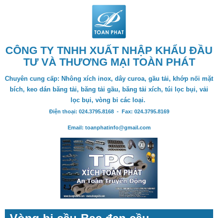
CÔNG TY TNHH XUẤT NHẬP KHẨU ĐẦU
TƯ VÀ THƯƠNG MẠI TOÀN PHÁT
Chuyên cung cấp: Nhông xích inox, dây curoa, gầu tải, khớp nối mặt
bích, keo dán băng tải, băng tải gầu, băng tải xích, túi lọc bụi, vải
lọc bụi, vòng bi các loại.
Điện thoại: 024.3795.8168 - Fax: 024.3795.8169
Email: toanphatinfo@gmail.com