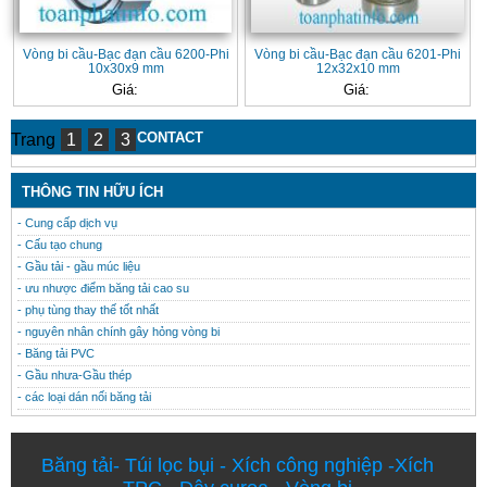
Vòng bi cầu-Bạc đạn cầu 6200-Phi
Vòng bi cầu-Bạc đạn cầu 6201-Phi
10x30x9 mm
12x32x10 mm
Giá:
Giá:
CONTACT
Trang
1
2
3
THÔNG TIN HỮU ÍCH
- Cung cấp dịch vụ
- Cấu tạo chung
- Gầu tải - gầu múc liệu
- ưu nhược điểm băng tải cao su
- phụ tùng thay thế tốt nhất
- nguyên nhân chính gây hỏng vòng bi
- Băng tải PVC
- Gầu nhưa-Gầu thép
- các loại dán nối băng tải
Băng tải
-
Túi lọc bụi
-
Xích công nghiệp
-
Xích