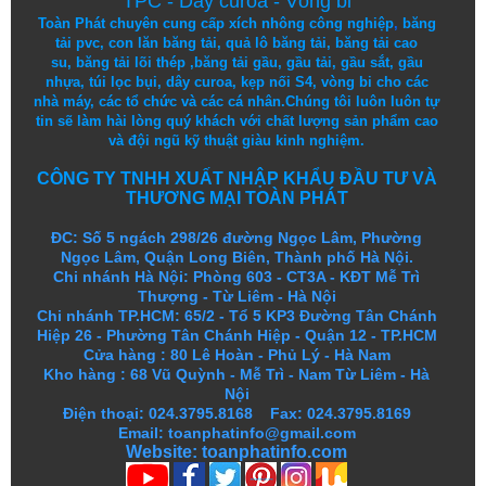
TPC
-
Dây curoa
-
Vòng bi
Toàn Phát chuyên cung cấp
xích nhông công nghiệp
,
băng
tải pvc
,
con lăn băng tải
,
quả lô băng tải
,
băng tải cao
su
,
băng tải lõi thép
,
băng tải gầu
,
gầu tải
,
gầu sắt
,
gầu
nhựa
,
túi lọc bụi
, dây curoa,
kẹp nối S4
,
vòng bi
cho các
nhà máy, các tổ chức và các cá nhân.
Chúng tôi
luôn luôn
tự
tin
sẽ
làm
hài lòng
quý khách
với
chất lượng
sản
phẩm
cao
và
đội ngũ
kỹ thuật
giàu kinh nghiệm.
CÔNG TY TNHH XUẤT NHẬP KHẨU ĐẦU TƯ VÀ
THƯƠNG MẠI TOÀN PHÁT
ĐC: Số 5 ngách 298/26 đường Ngọc Lâm, Phường
Ngọc Lâm, Quận Long Biên, Thành phố Hà Nội.
Chi nhánh Hà Nội: Phòng 603 - CT3A - KĐT Mễ Trì
Thượng - Từ Liêm - Hà Nội
Chi nhánh TP.HCM: 65/2 - Tổ 5 KP3 Đường Tân Chánh
Hiệp 26 - Phường Tân Chánh Hiệp - Quận 12 - TP.HCM
Cửa hàng
:
80 Lê Hoàn - Phủ Lý - Hà Nam
Kho hàng
:
68 Vũ Quỳnh - Mễ Trì - Nam Từ Liêm - Hà
Nội
Điện thoại: 024.3795.8168 Fax: 024.3795.8169
Email: toanphatinfo@gmail.com
Website:
toanphatinfo.com