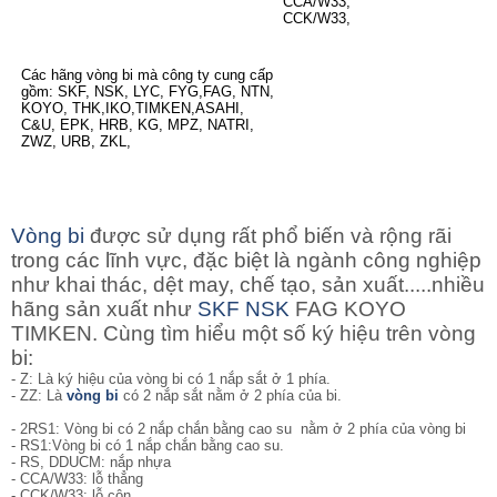
CCA/W33,
CCK/W33,
Các hãng vòng bi mà công ty cung cấp
gồm: SKF, NSK, LYC, FYG,FAG, NTN,
KOYO, THK,IKO,TIMKEN,ASAHI,
C&U, EPK, HRB, KG, MPZ, NATRI,
ZWZ, URB, ZKL,
Vòng bi
được sử dụng rất phổ biến và rộng rãi
trong các lĩnh vực, đặc biệt là ngành công nghiệp
như khai thác, dệt may, chế tạo, sản xuất.....nhiều
hãng sản xuất như
SKF
NSK
FAG KOYO
TIMKEN. Cùng tìm hiểu một số ký hiệu trên vòng
bi:
- Z: Là ký hiệu của vòng bi có 1 nắp sắt ở 1 phía.
- ZZ: Là
vòng bi
có 2 nắp sắt nằm ở 2 phía của bi.
- 2RS1: Vòng bi có 2 nắp chắn bằng cao su nằm ở 2 phía của vòng bi
- RS1:Vòng bi có 1 nắp chắn bằng cao su.
- RS, DDUCM: nắp nhựa
- CCA/W33: lỗ thẳng
- CCK/W33: lỗ côn