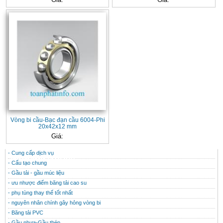
Vòng bi cầu-Bạc đạn cầu 6004-Phi
20x42x12 mm
Giá:
- Cung cấp dịch vụ
CONTACT
THÔNG TIN HỮU ÍCH
- Cấu tạo chung
- Gầu tải - gầu múc liệu
- ưu nhược điểm băng tải cao su
- phụ tùng thay thế tốt nhất
- nguyên nhân chính gây hỏng vòng bi
- Băng tải PVC
- Gầu nhưa-Gầu thép