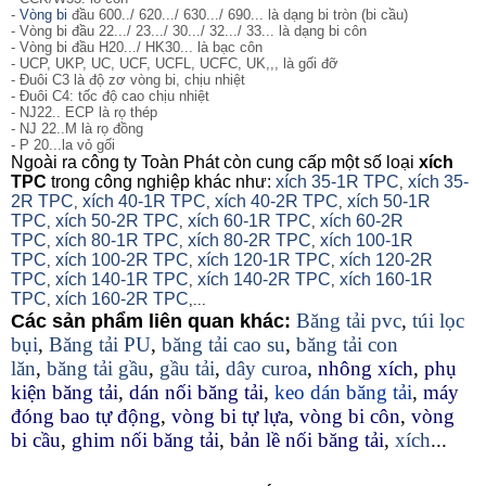
-
Vòng bi
đầu 600../ 620.../ 630.../ 690... là dạng bi tròn (bi cầu)
- Vòng bi đầu 22.../ 23.../ 30.../ 32.../ 33... là dạng bi côn
- Vòng bi đầu H20.../ HK30... là bạc côn
- UCP, UKP, UC, UCF, UCFL, UCFC, UK,,, là gối đỡ
- Đuôi C3 là độ zơ vòng bi, chịu nhiệt
- Đuôi C4: tốc độ cao chịu nhiệt
- NJ22.. ECP là rọ thép
- NJ 22..M là rọ đồng
- P 20...la vỏ gối
Ngoài ra công ty Toàn Phát còn cung cấp một số loại
xích
TPC
trong công nghiệp khác như:
xích 35-1R TPC
xích 35-
,
2R TPC
xích 40-1R TPC
xích 40-2R TPC
xích 50-1R
,
,
,
TPC
xích 50-2R TPC
xích 60-1R TPC
xích 60-2R
,
,
,
TPC
xích 80-1R TPC
xích 80-2R TPC
xích 100-1R
,
,
,
TPC
xích 100-2R TPC
xích 120-1R TPC
xích 120-2R
,
,
,
TPC
xích 140-1R TPC
xích 140-2R TPC
xích 160-1R
,
,
,
TPC
xích 160-2R TPC
,
,...
Băng tải pvc
,
túi lọc
Các sản phẩm liên quan khác:
bụi
,
Băng tải PU
,
băng tải cao su
,
băng tải con
lăn
,
băng tải gầu
,
gầu tải
,
dây curoa
,
nhông xích
,
phụ
kiện băng tải
,
dán nối băng tải
,
keo dán băng tải
,
máy
đóng bao tự động
,
vòng bi tự lựa
,
vòng bi côn
,
vòng
bi cầu
,
ghim nối băng tải
,
bản lề nối băng tải
,
xích
...