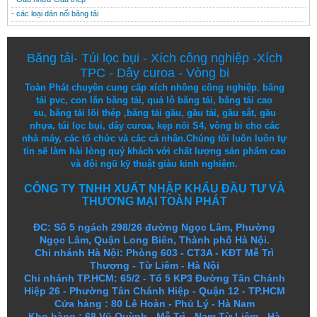
- các loại dán nối băng tải
Băng tải
-
Túi lọc bụi
-
Xích công nghiệp
-
Xích
TPC
-
Dây curoa
-
Vòng bi
Toàn Phát chuyên cung cấp
xích nhông công nghiệp
,
băng
tải pvc
,
con lăn băng tải
,
quả lô băng tải
,
băng tải cao
su
,
băng tải lõi thép
,
băng tải gầu
,
gầu tải
,
gầu sắt
,
gầu
nhựa
,
túi lọc bụi
, dây curoa,
kẹp nối S4
,
vòng bi
cho các
nhà máy, các tổ chức và các cá nhân.
Chúng tôi
luôn luôn
tự
tin
sẽ
làm
hài lòng
quý khách
với
chất lượng
sản
phẩm
cao
và
đội ngũ
kỹ thuật
giàu kinh nghiệm.
CÔNG TY TNHH XUẤT NHẬP KHẨU ĐẦU TƯ VÀ
THƯƠNG MẠI TOÀN PHÁT
ĐC: Số 5 ngách 298/26 đường Ngọc Lâm, Phường
Ngọc Lâm, Quận Long Biên, Thành phố Hà Nội.
Chi nhánh Hà Nội: Phòng 603 - CT3A - KĐT Mễ Trì
Thượng - Từ Liêm - Hà Nội
Chi nhánh TP.HCM: 65/2 - Tổ 5 KP3 Đường Tân Chánh
Hiệp 26 - Phường Tân Chánh Hiệp - Quận 12 - TP.HCM
Cửa hàng
:
80 Lê Hoàn - Phủ Lý - Hà Nam
Kho hàng
:
68 Vũ Quỳnh - Mễ Trì - Nam Từ Liêm - Hà