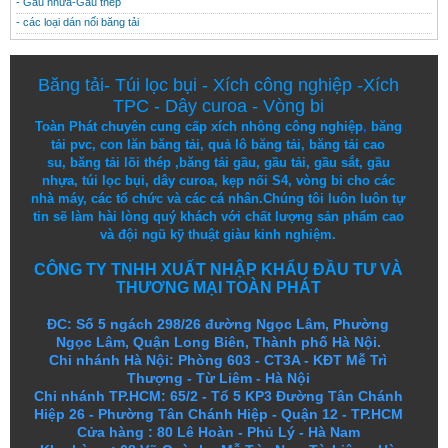
- Gầu nhưa-Gầu thép
- các loại dán nối băng tải
Băng tải
-
Túi lọc bụi
-
Xích công nghiệp
-
Xích
TPC
-
Dây curoa
-
Vòng bi
Toàn Phát chuyên cung cấp
xích nhông công nghiệp
,
băng
tải pvc
,
con lăn băng tải
,
quả lô băng tải
,
băng tải cao
su
,
băng tải lõi thép
,
băng tải gầu
,
gầu tải
,
gầu sắt
,
gầu
nhựa
,
túi lọc bụi
, dây curoa,
kẹp nối S4
,
vòng bi
cho các
nhà máy, các tổ chức và các cá nhân.
Chúng tôi
luôn luôn
tự
tin
sẽ
làm
hài lòng
quý khách
với
chất lượng
sản
phẩm
cao
và
đội ngũ
kỹ thuật
giàu kinh nghiệm.
CÔNG TY TNHH XUẤT NHẬP KHẨU ĐẦU TƯ VÀ
THƯƠNG MẠI TOÀN PHÁT
ĐC: Số 5 ngách 298/26 đường Ngọc Lâm, Phường
Ngọc Lâm, Quận Long Biên, Thành phố Hà Nội.
Chi nhánh Hà Nội: Phòng 603 - CT3A - KĐT Mễ Trì
Thượng - Từ Liêm - Hà Nội
Chi nhánh TP.HCM: 65/2 - Tổ 5 KP3 Đường Tân Chánh
Hiệp 26 - Phường Tân Chánh Hiệp - Quận 12 - TP.HCM
Cửa hàng
:
80 Lê Hoàn - Phủ Lý - Hà Nam