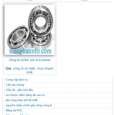
Vòng bi 619/4- phi 4x11x4mm
Giá:
vòng bi rẻ nhất, mua nhanh
nhất
- Cung cấp dịch vụ
CONTACT
THÔNG TIN HỮU ÍCH
- Cấu tạo chung
- Gầu tải - gầu múc liệu
- ưu nhược điểm băng tải cao su
- phụ tùng thay thế tốt nhất
- nguyên nhân chính gây hỏng vòng bi
- Băng tải PVC