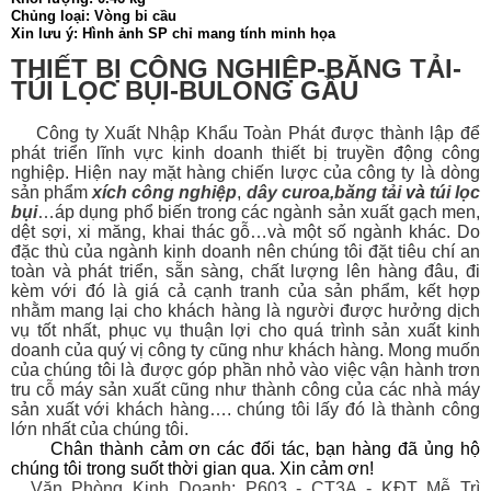
Chủng loại: Vòng bi cầu
Xin lưu ý: Hình ảnh SP chỉ mang tính minh họa
THIẾT BỊ CÔNG NGHIỆP-BĂNG TẢI-
TÚI LỌC BỤI-BULONG GẦU
Công ty Xuất Nhập Khẩu Toàn Phát được thành lập để
phát triển lĩnh vực kinh doanh thiết bị
truyền động công
nghiệp. Hiện nay mặt hàng chiến lược của công ty là dòng
sản phẩm
xích công nghiệp
,
dây curoa
,
băng tải
và
túi lọc
bụi
…áp dụng phổ biến trong các ngành sản xuất gạch men,
dệt sợi, xi măng, khai thác gỗ…và một số ngành khác. Do
đặc thù của ngành kinh doanh nên chúng tôi đặt tiêu chí an
toàn và phát triển, sẵn sàng, chất lượng lên hàng đâu, đi
kèm với đó là giá cả cạnh tranh của sản phẩm, kết hợp
nhằm mang lại cho khách hàng là người được hưởng dịch
vụ tốt nhất, phục vụ thuận lợi cho quá trình sản xuất kinh
doanh của quý vị công ty cũng như khách hàng. Mong muốn
của chúng tôi là được góp phần nhỏ vào việc vận hành trơn
tru cỗ máy sản xuất cũng như thành công của các nhà máy
sản xuất với khách hàng…. chúng tôi lấy đó là thành công
lớn nhất của chúng tôi.
Chân thành cảm ơn các đối tác, bạn hàng đã ủng hộ
chúng tôi trong suốt thời gian qua. Xin cảm ơn!
Văn Phòng Kinh Doanh: P603 - CT3A - KĐT Mễ Trì