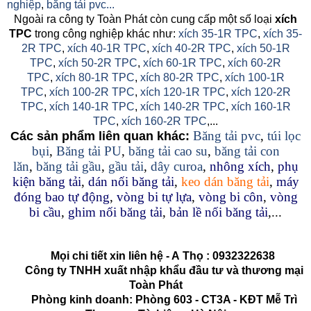
nghiệp
,
băng tải pvc...
Ngoài ra công ty Toàn Phát còn cung cấp một số loại
xích
TPC
trong công nghiệp khác như:
xích 35-1R TPC
,
xích 35-
2R TPC
,
xích 40-1R TPC
,
xích 40-2R TPC
,
xích 50-1R
TPC
,
xích 50-2R TPC
,
xích 60-1R TPC
,
xích 60-2R
TPC
,
xích 80-1R TPC
,
xích 80-2R TPC
,
xích 100-1R
TPC
,
xích 100-2R TPC
,
xích 120-1R TPC
,
xích 120-2R
TPC
,
xích 140-1R TPC
,
xích 140-2R TPC
,
xích 160-1R
TPC
,
xích 160-2R TPC
,...
Băng tải pvc
,
túi lọc
Các sản phẩm liên quan khác:
bụi
,
Băng tải PU
,
băng tải cao su
,
băng tải con
lăn
,
băng tải gầu
,
gầu tải
,
dây curoa
,
nhông xích
,
phụ
kiện băng tải
,
dán nối băng tải
,
keo dán băng tải
,
máy
đóng bao tự động
,
vòng bi tự lựa
,
vòng bi côn
,
vòng
bi cầu
,
ghim nối băng tải
,
bản lề nối băng tải
,...
Mọi chi tiết xin liên hệ - A
Thọ
:
0932322638
Công ty TNHH xuất nhập khẩu đầu tư và thương mại
Toàn Phát
Phòng kinh doanh: Phòng 603 - CT3A - KĐT Mễ Trì