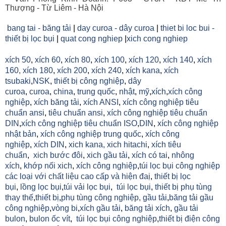
Thượng - Từ Liêm - Hà Nội
bang tai - băng tải
|
day curoa - dây curoa
|
thiet bi loc bui -
thiết bị lọc bụi
|
quat cong nghiep
|
xich cong nghiep
xích 50
,
xích 60
,
xích 80
,
xích 100
,
xích 120
,
xích 140
,
xích
160,
xích 180
,
xích 200
,
xích 240
,
xích kana
,
xích
tsubaki
,
NSK
,
thiết bị công nghiệp
,
dây
curoa
,
curoa
,
china
,
trung quốc
,
nhật
,
mỹ
,
xích
,
xích công
nghiệp
,
xích băng tải
,
xích ANSI
,
xích công nghiệp tiêu
chuẩn ansi
,
tiêu chuẩn ansi
,
xích công nghiệp tiêu chuẩn
DIN
,
xích công nghiệp tiêu chuẩn ISO
,
DIN
,
xích công nghiệp
nhật bản
,
xích công nghiệp trung quốc
,
xích công
nghiệp
,
xích DIN
,
xich kana,
xich hitachi
,
xích tiêu
chuẩn
,
xich bước đôi
,
xich gầu tải
,
xích có tai
,
nhông
xích
,
khớp nối xich
,
xích công nghiệp
,
túi lọc bụi công nghiệp
các loại với chất liệu cao cấp và hiện đaị
,
thiết bị lọc
bụi
,
lồng lọc bụi
,
túi vải lọc bụi
,
túi lọc bụi
,
thiết bị phụ tùng
thay thế
,
thiết bị
,
phụ tùng công nghiệp,
gầu tải
,
băng tải gầu
công nghiệp
,
vòng bi
,
xích gầu tải
,
băng tải xích
,
gầu tải
bulon
,
bulon ốc vít
,
túi lọc bụi công nghiệp
,
thiết bị điện công