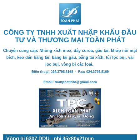
CÔNG TY TNHH XUẤT NHẬP KHẨU ĐẦU
TƯ VÀ THƯƠNG MẠI TOÀN PHÁT
Chuyên cung cấp: Nhông xích inox, dây curoa, gầu tải, khớp nối mặt
bích, keo dán băng tải, băng tải gầu, băng tải xích, túi lọc bụi, vải
lọc bụi, vòng bi các loại.
Điện thoại: 024.3795.8168 - Fax: 024.3795.8169
Email: toanphatinfo@gmail.com
Vòng bi 6307 DDU - phi 35x80x21mm