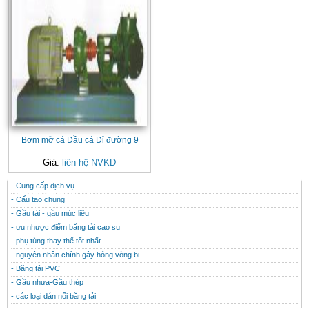
Bơm mỡ cá Dầu cá Dỉ đường 9
Giá:
liên hệ NVKD
- Cung cấp dịch vụ
CONTACT
THÔNG TIN HỮU ÍCH
- Cấu tạo chung
- Gầu tải - gầu múc liệu
- ưu nhược điểm băng tải cao su
- phụ tùng thay thế tốt nhất
- nguyên nhân chính gây hỏng vòng bi
- Băng tải PVC
- Gầu nhưa-Gầu thép
- các loại dán nối băng tải