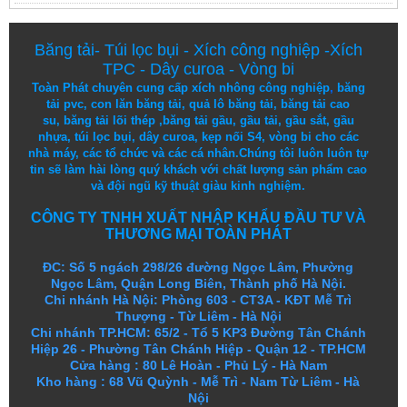
Băng tải
-
Túi lọc bụi
-
Xích công nghiệp
-
Xích
TPC
-
Dây curoa
-
Vòng bi
Toàn Phát chuyên cung cấp
xích nhông công nghiệp
,
băng
tải pvc
,
con lăn băng tải
,
quả lô băng tải
,
băng tải cao
su
,
băng tải lõi thép
,
băng tải gầu
,
gầu tải
,
gầu sắt
,
gầu
nhựa
,
túi lọc bụi
, dây curoa,
kẹp nối S4
,
vòng bi
cho các
nhà máy, các tổ chức và các cá nhân.
Chúng tôi
luôn luôn
tự
tin
sẽ
làm
hài lòng
quý khách
với
chất lượng
sản
phẩm
cao
và
đội ngũ
kỹ thuật
giàu kinh nghiệm.
CÔNG TY TNHH XUẤT NHẬP KHẨU ĐẦU TƯ VÀ
THƯƠNG MẠI TOÀN PHÁT
ĐC: Số 5 ngách 298/26 đường Ngọc Lâm, Phường
Ngọc Lâm, Quận Long Biên, Thành phố Hà Nội.
Chi nhánh Hà Nội: Phòng 603 - CT3A - KĐT Mễ Trì
Thượng - Từ Liêm - Hà Nội
Chi nhánh TP.HCM: 65/2 - Tổ 5 KP3 Đường Tân Chánh
Hiệp 26 - Phường Tân Chánh Hiệp - Quận 12 - TP.HCM
Cửa hàng
:
80 Lê Hoàn - Phủ Lý - Hà Nam
Kho hàng
:
68 Vũ Quỳnh - Mễ Trì - Nam Từ Liêm - Hà
Nội