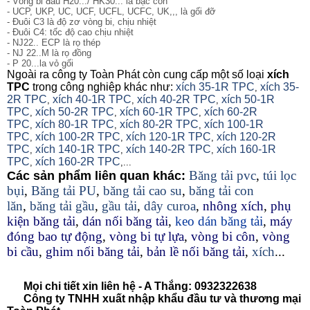
- Vòng bi đầu H20.../ HK30... là bạc côn
- UCP, UKP, UC, UCF, UCFL, UCFC, UK,,, là gối đỡ
- Đuôi C3 là độ zơ vòng bi, chịu nhiệt
- Đuôi C4: tốc độ cao chịu nhiệt
- NJ22.. ECP là rọ thép
- NJ 22..M là rọ đồng
- P 20...la vỏ gối
Ngoài ra công ty Toàn Phát còn cung cấp một số loại
xích
TPC
trong công nghiệp khác như:
xích 35-1R TPC
xích 35-
,
2R TPC
xích 40-1R TPC
xích 40-2R TPC
xích 50-1R
,
,
,
TPC
xích 50-2R TPC
xích 60-1R TPC
xích 60-2R
,
,
,
TPC
xích 80-1R TPC
xích 80-2R TPC
xích 100-1R
,
,
,
TPC
xích 100-2R TPC
xích 120-1R TPC
xích 120-2R
,
,
,
TPC
xích 140-1R TPC
xích 140-2R TPC
xích 160-1R
,
,
,
TPC
xích 160-2R TPC
,
,...
Băng tải pvc
,
túi lọc
Các sản phẩm liên quan khác:
bụi
,
Băng tải PU
,
băng tải cao su
,
băng tải con
lăn
,
băng tải gầu
,
gầu tải
,
dây curoa
,
nhông xích
,
phụ
kiện băng tải
,
dán nối băng tải
,
keo dán băng tải
,
máy
đóng bao tự động
,
vòng bi tự lựa
,
vòng bi côn
,
vòng
bi cầu
,
ghim nối băng tải
,
bản lề nối băng tải
,
xích
...
Mọi chi tiết xin liên hệ - A Thắng:
0932322638
Công ty TNHH xuất nhập khẩu đầu tư và thương mại