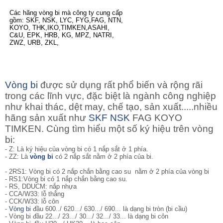
Các hãng vòng bi mà công ty cung cấp
gồm: SKF, NSK, LYC, FYG,FAG, NTN,
KOYO, THK,IKO,TIMKEN,ASAHI,
C&U, EPK, HRB, KG, MPZ, NATRI,
ZWZ, URB, ZKL,
Vòng bi
được sử dụng rất phổ biến và rộng rãi
trong các lĩnh vực, đặc biệt là ngành công nghiệp
như khai thác, dệt may, chế tạo, sản xuất.....nhiều
hãng sản xuất như
SKF
NSK
FAG KOYO
TIMKEN. Cùng tìm hiểu một số ký hiệu trên vòng
bi:
- Z: Là ký hiệu của vòng bi có 1 nắp sắt ở 1 phía.
- ZZ: Là
vòng bi
có 2 nắp sắt nằm ở 2 phía của bi.
- 2RS1: Vòng bi có 2 nắp chắn bằng cao su nằm ở 2 phía của vòng bi
- RS1:Vòng bi có 1 nắp chắn bằng cao su.
- RS, DDUCM: nắp nhựa
- CCA/W33: lỗ thẳng
- CCK/W33: lỗ côn
-
Vòng bi
đầu 600../ 620.../ 630.../ 690... là dạng bi tròn (bi cầu)
- Vòng bi đầu 22.../ 23.../ 30.../ 32.../ 33... là dạng bi côn