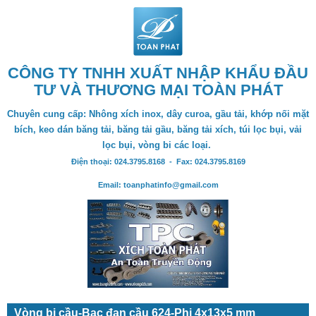
CÔNG TY TNHH XUẤT NHẬP KHẨU ĐẦU
TƯ VÀ THƯƠNG MẠI TOÀN PHÁT
Chuyên cung cấp: Nhông xích inox, dây curoa, gầu tải, khớp nối mặt
bích, keo dán băng tải, băng tải gầu, băng tải xích, túi lọc bụi, vải
lọc bụi, vòng bi các loại.
Điện thoại: 024.3795.8168 - Fax: 024.3795.8169
Email: toanphatinfo@gmail.com
Vòng bi cầu-Bạc đạn cầu 624-Phi 4x13x5 mm