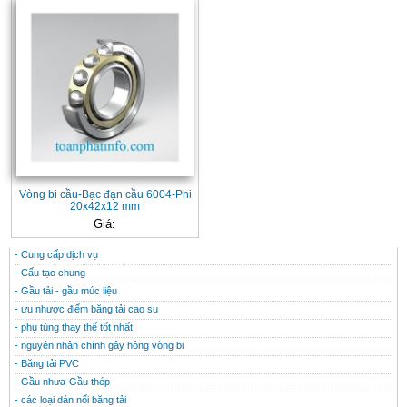
Vòng bi cầu-Bạc đạn cầu 6004-Phi
20x42x12 mm
Giá:
- Cung cấp dịch vụ
CONTACT
THÔNG TIN HỮU ÍCH
- Cấu tạo chung
- Gầu tải - gầu múc liệu
- ưu nhược điểm băng tải cao su
- phụ tùng thay thế tốt nhất
- nguyên nhân chính gây hỏng vòng bi
- Băng tải PVC
- Gầu nhưa-Gầu thép
- các loại dán nối băng tải