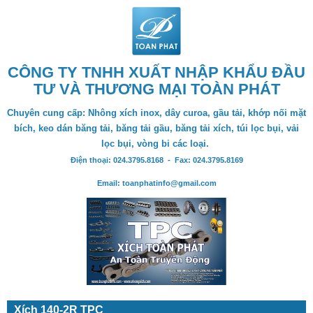
CÔNG TY TNHH XUẤT NHẬP KHẨU ĐẦU
TƯ VÀ THƯƠNG MẠI TOÀN PHÁT
Chuyên cung cấp: Nhông xích inox, dây curoa, gầu tải, khớp nối mặt
bích, keo dán băng tải, băng tải gầu, băng tải xích, túi lọc bụi, vải
lọc bụi, vòng bi các loại.
Điện thoại: 024.3795.8168 - Fax: 024.3795.8169
Email: toanphatinfo@gmail.com
Xích 140-2R TPC