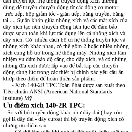
dẫn truyền lực. Hệ thống truyền động xích thường
dùng để truyền chuyển động từ các động cơ motor
trực tiếp, hộp giảm tốc - gián tiếp, băng truyền, băng
tải .... Sự ăn khớp giữa nhông xích và các mắt xích của
dây xích tạo nên chuyển động liên tục để đảm bảo
được sự an toàn khi lực tác dụng lên cả nhông xích và
dây xích. Có nhiều cách bố trí hệ thống truyền lực và
nhông xích khác nhau, có thể gồm 2 hoặc nhiều nhông
xích cùng hỗ trợ trong hệ thống máy. Nhông xích làm
nhiệm vụ đảm bảo độ căng cho dây xích, và có những
nhông đĩa xích được lắp vào để bắt kịp các chuyển
động cùng lúc trong các thiết bị chính xác yêu cầu ăn
khớp theo điểm để hoàn thiện sản phẩm.
- Xích 14
0-2R
TPC Toàn Phát được sản xuất theo
Tiêu chuẩn ANSI (American National Standards
Institute) Mỹ
Ưu điểm
xích 140-2R TPC
:
So với bộ truyền động khác như dây đai ( hay còn
gọi là dây đai - dây curoa) thì bộ truyền động xích có
những ưu điểm sau:
- Có thể làm việc khi quá tải đột ngột, hiệu suất cao