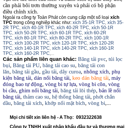
cần phải bôi trơn thường xuyên và phải có bộ phận
điều chỉnh xích.
Ngoài ra công ty Toàn Phát còn cung cấp một số loại
xích
TPC
trong công nghiệp khác như:
xích 35-1R TPC
xích 35-
,
2R TPC
xích 40-1R TPC
xích 40-2R TPC
xích 50-1R
,
,
,
TPC
xích 50-2R TPC
xích 60-1R TPC
xích 60-2R
,
,
,
TPC
xích 80-1R TPC
xích 80-2R TPC
xích 100-1R
,
,
,
TPC
xích 100-2R TPC
xích 120-1R TPC
xích 120-2R
,
,
,
TPC
xích 140-1R TPC
xích 140-2R TPC
xích 160-1R
,
,
,
TPC
xích 160-2R TPC
,
,...
Băng tải pvc
,
túi lọc
Các sản phẩm liên quan khác:
bụi
,
Băng tải PU
,
băng tải cao su
,
băng tải con
lăn
,
băng tải gầu
,
gầu tải
,
dây curoa
,
nhông xích
,
phụ
kiện băng tải
,
dán nối băng tải
,
keo dán băng tải
,
máy
đóng bao tự động
,
vòng bi tự lựa
,
vòng bi côn
,
vòng
bi cầu
,
ghim nối băng tải
,
băng tải lõi thép
,
bản lề nối
băng tải
,
thảm cao su
,
hệ thống băng tải
,
phớt chắn
dầu
,
băng tải xích
,
khớp nối mặt bích
,
vòng bi
,...
Mọi chi tiết xin liên hệ - A Thọ: 0932322638
Công ty TNHH xuất nhập khẩu đầu tư và thương mại