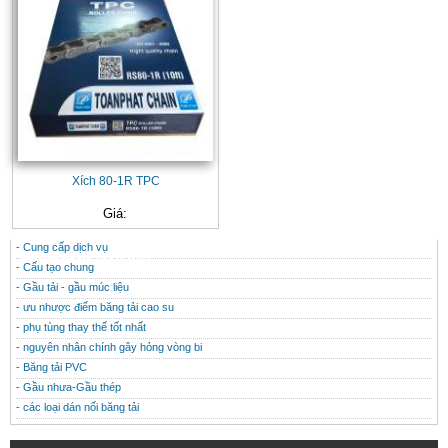
Xích 80-1R TPC
Giá:
- Cung cấp dịch vụ
CONTACT
THÔNG TIN HỮU ÍCH
- Cấu tạo chung
- Gầu tải - gầu múc liệu
- ưu nhược điểm băng tải cao su
- phụ tùng thay thế tốt nhất
- nguyên nhân chính gây hỏng vòng bi
- Băng tải PVC
- Gầu nhưa-Gầu thép
- các loại dán nối băng tải