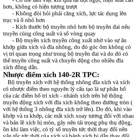
hơn, không có hiện tượng trượt
- Không đòi hỏi phải căng xích, lực tác dụng lên
trục và ổ nhỏ hơn
- Kích thước bộ truyền nhỏ hơn bộ truyền đai nếu
truyền cùng công suất và số vòng quay
- Bộ truyền xích truyền công xuất nhờ vào sự ăn
khớp giữa xích và đĩa nhông, do đó góc ôm không có
vị trí quan trọng như trong bộ truyền đai và do đó có
thể truyền công suất và chuyển động cho nhiều đĩa
xích đồng dẫn.
Nhược điểm
xích 140-2R TPC
:
Bộ truyền xích với hệ thống nhông đĩa xích và xích
có nhược điểm theo nguyên lý cấu tạo là sự phân bổ
của các điểm bố trí xích - nhánh xích trên hệ thộng
truyền động xích với đĩa xích không theo đường tròn (
với hệ thống 3 nhông đĩa xích trở lên). Do đó, khi vào
khớp và ra khớp, các mắt xích xoay tương đối với nhau
và bản lề xích bị mòn, gây nên tải trọng phụ thụ động,
ồn khi làm việc, có tỷ số truyền tức thời thay đổi nên
vận tốc tức thời của xích và bánh xích bị dẫn thay đổi,