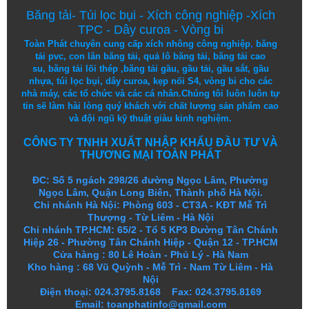
Băng tải
-
Túi lọc bụi
-
Xích công nghiệp
-
Xích
TPC
-
Dây curoa
-
Vòng bi
Toàn Phát chuyên cung cấp
xích nhông công nghiệp
,
băng
tải pvc
,
con lăn băng tải
,
quả lô băng tải
,
băng tải cao
su
,
băng tải lõi thép
,
băng tải gầu
,
gầu tải
,
gầu sắt
,
gầu
nhựa
,
túi lọc bụi
, dây curoa,
kẹp nối S4
,
vòng bi
cho các
nhà máy, các tổ chức và các cá nhân.
Chúng tôi
luôn luôn
tự
tin
sẽ
làm
hài lòng
quý khách
với
chất lượng
sản
phẩm
cao
và
đội ngũ
kỹ thuật
giàu kinh nghiệm.
CÔNG TY TNHH XUẤT NHẬP KHẨU ĐẦU TƯ VÀ
THƯƠNG MẠI TOÀN PHÁT
ĐC: Số 5 ngách 298/26 đường Ngọc Lâm, Phường
Ngọc Lâm, Quận Long Biên, Thành phố Hà Nội.
Chi nhánh Hà Nội: Phòng 603 - CT3A - KĐT Mễ Trì
Thượng - Từ Liêm - Hà Nội
Chi nhánh TP.HCM: 65/2 - Tổ 5 KP3 Đường Tân Chánh
Hiệp 26 - Phường Tân Chánh Hiệp - Quận 12 - TP.HCM
Cửa hàng
:
80 Lê Hoàn - Phủ Lý - Hà Nam
Kho hàng
:
68 Vũ Quỳnh - Mễ Trì - Nam Từ Liêm - Hà
Nội
Điện thoại: 024.3795.8168 Fax: 024.3795.8169
Email: toanphatinfo@gmail.com