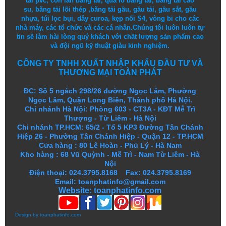
tải pvc
,
con lăn băng tải
,
quả lô băng tải
,
băng tải cao
su
,
băng tải lõi thép
,
băng tải gầu
,
gầu tải
,
gầu sắt
,
gầu
nhựa
,
túi lọc bụi
, dây curoa,
kẹp nối S4
,
vòng bi
cho các
nhà máy, các tổ chức và các cá nhân.
Chúng tôi
luôn luôn
tự
tin
sẽ
làm
hài lòng
quý khách
với
chất lượng
sản
phẩm
cao
và
đội ngũ
kỹ thuật
giàu kinh nghiệm.
CÔNG TY TNHH XUẤT NHẬP KHẨU ĐẦU TƯ VÀ
THƯƠNG MẠI TOÀN PHÁT
ĐC: Số 5 ngách 298/26 đường Ngọc Lâm, Phường
Ngọc Lâm, Quận Long Biên, Thành phố Hà Nội.
Chi nhánh Hà Nội: Phòng 603 - CT3A - KĐT Mễ Trì
Thượng - Từ Liêm - Hà Nội
Chi nhánh TP.HCM: 65/2 - Tổ 5 KP3 Đường Tân Chánh
Hiệp 26 - Phường Tân Chánh Hiệp - Quận 12 - TP.HCM
Cửa hàng
:
80 Lê Hoàn - Phủ Lý - Hà Nam
Kho hàng
:
68 Vũ Quỳnh - Mễ Trì - Nam Từ Liêm - Hà
Nội
Điện thoại: 024.3795.8168 Fax: 024.3795.8169
Email: toanphatinfo@gmail.com
Website:
toanphatinfo.com
Design by
toanphatinfo.com