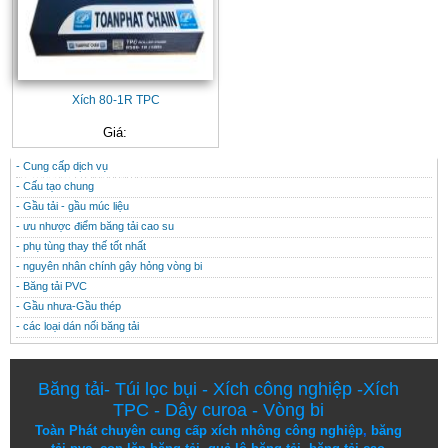
Xích 80-1R TPC
Giá:
- Cung cấp dịch vụ
CONTACT
THÔNG TIN HỮU ÍCH
- Cấu tạo chung
- Gầu tải - gầu múc liệu
- ưu nhược điểm băng tải cao su
- phụ tùng thay thế tốt nhất
- nguyên nhân chính gây hỏng vòng bi
- Băng tải PVC
- Gầu nhưa-Gầu thép
- các loại dán nối băng tải
Băng tải
-
Túi lọc bụi
-
Xích công nghiệp
-
Xích
TPC
-
Dây curoa
-
Vòng bi
Toàn Phát chuyên cung cấp
xích nhông công nghiệp
,
băng