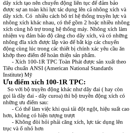
dây xích tạo nên chuyển động liên tục để đảm bảo
được sự an toàn khi lực tác dụng lên cả nhông xích và
dây xích. Có nhiều cách bố trí hệ thống truyền lực và
nhông xích khác nhau, có thể gồm 2 hoặc nhiều nhông
xích cùng hỗ trợ trong hệ thống máy. Nhông xích làm
nhiệm vụ đảm bảo độ căng cho dây xích, và có những
nhông đĩa xích được lắp vào để bắt kịp các chuyển
động cùng lúc trong các thiết bị chính xác yêu cầu ăn
khớp theo điểm để hoàn thiện sản phẩm.
- Xích 10
0-1R
TPC Toàn Phát được sản xuất theo
Tiêu chuẩn ANSI (American National Standards
Institute) Mỹ
Ưu điểm
xích 100-1R TPC
:
So với bộ truyền động khác như dây đai ( hay còn
gọi là dây đai - dây curoa) thì bộ truyền động xích có
những ưu điểm sau:
- Có thể làm việc khi quá tải đột ngột, hiệu suất cao
hơn, không có hiện tượng trượt
- Không đòi hỏi phải căng xích, lực tác dụng lên
trục và ổ nhỏ hơn