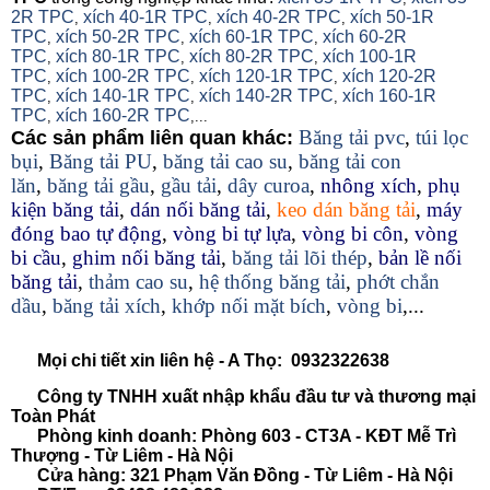
2R TPC
xích 40-1R TPC
xích 40-2R TPC
xích 50-1R
,
,
,
TPC
xích 50-2R TPC
xích 60-1R TPC
xích 60-2R
,
,
,
TPC
xích 80-1R TPC
xích 80-2R TPC
xích 100-1R
,
,
,
TPC
xích 100-2R TPC
xích 120-1R TPC
xích 120-2R
,
,
,
TPC
xích 140-1R TPC
xích 140-2R TPC
xích 160-1R
,
,
,
TPC
xích 160-2R TPC
,
,...
Băng tải pvc
,
túi lọc
Các sản phẩm liên quan khác:
bụi
,
Băng tải PU
,
băng tải cao su
,
băng tải con
lăn
,
băng tải gầu
,
gầu tải
,
dây curoa
,
nhông xích
,
phụ
kiện băng tải
,
dán nối băng tải
,
keo dán băng tải
,
máy
đóng bao tự động
,
vòng bi tự lựa
,
vòng bi côn
,
vòng
bi cầu
,
ghim nối băng tải
,
băng tải lõi thép
,
bản lề nối
băng tải
,
thảm cao su
,
hệ thống băng tải
,
phớt chắn
dầu
,
băng tải xích
,
khớp nối mặt bích
,
vòng bi
,...
Mọi chi tiết xin liên hệ - A Thọ: 0932322638
Công ty TNHH xuất nhập khẩu đầu tư và thương mại
Toàn Phát
Phòng kinh doanh: Phòng 603 - CT3A - KĐT Mễ Trì
Thượng - Từ Liêm - Hà Nội
Cửa hàng: 321 Phạm Văn Đồng - Từ Liêm - Hà Nội