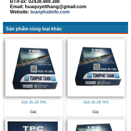
ĐT/Fax: 02438.489.388
Email: huaquyetthang@gmail.com
Website:
toanphatinfo.com
Sản phẩm cùng loại khác
Xích 35-1R TPC
Xích 35-2R TPC
Giá:
Giá: