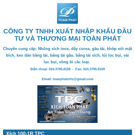
CÔNG TY TNHH XUẤT NHẬP KHẨU ĐẦU
TƯ VÀ THƯƠNG MẠI TOÀN PHÁT
Chuyên cung cấp: Nhông xích inox, dây curoa, gầu tải, khớp nối mặt
bích, keo dán băng tải, băng tải gầu, băng tải xích, túi lọc bụi, vải
lọc bụi, vòng bi các loại.
Điện thoại: 024.3795.8168 - Fax: 024.3795.8169
Email: toanphatinfo@gmail.com
Xích 100-1R TPC