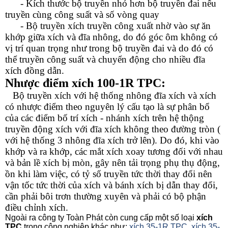
- Kích thước bộ truyền nhỏ hơn bộ truyền đai nếu
truyền cùng công suất và số vòng quay
- Bộ truyền xích truyền công xuất nhờ vào sự ăn
khớp giữa xích và đĩa nhông, do đó góc ôm không có
vị trí quan trọng như trong bộ truyền đai và do đó có
thể truyền công suất và chuyển động cho nhiều đĩa
xích đồng dẫn.
Nhược điểm
xích 100-1R TPC
:
Bộ truyền xích với hệ thống nhông đĩa xích và xích
có nhược điểm theo nguyên lý cấu tạo là sự phân bổ
của các điểm bố trí xích - nhánh xích trên hệ thộng
truyền động xích với đĩa xích không theo đường tròn (
với hệ thống 3 nhông đĩa xích trở lên). Do đó, khi vào
khớp và ra khớp, các mắt xích xoay tương đối với nhau
và bản lề xích bị mòn, gây nên tải trọng phụ thụ động,
ồn khi làm việc, có tỷ số truyền tức thời thay đổi nên
vận tốc tức thời của xích và bánh xích bị dẫn thay đổi,
cần phải bôi trơn thường xuyên và phải có bộ phận
điều chỉnh xích.
Ngoài ra công ty Toàn Phát còn cung cấp một số loại
xích
TPC
trong công nghiệp khác như:
xích 35-1R TPC
xích 35-
,