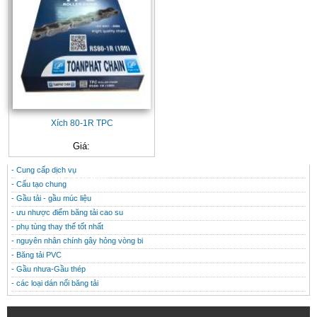
Xích 80-1R TPC
Giá:
- Cung cấp dịch vụ
CONTACT
THÔNG TIN HỮU ÍCH
- Cấu tạo chung
- Gầu tải - gầu múc liệu
- ưu nhược điểm băng tải cao su
- phụ tùng thay thế tốt nhất
- nguyên nhân chính gây hỏng vòng bi
- Băng tải PVC
- Gầu nhưa-Gầu thép
- các loại dán nối băng tải