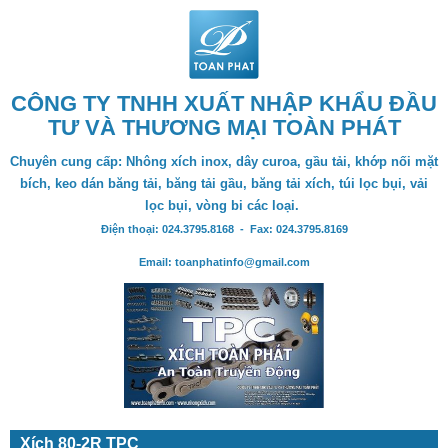
CÔNG TY TNHH XUẤT NHẬP KHẨU ĐẦU
TƯ VÀ THƯƠNG MẠI TOÀN PHÁT
Chuyên cung cấp: Nhông xích inox, dây curoa, gầu tải, khớp nối mặt
bích, keo dán băng tải, băng tải gầu, băng tải xích, túi lọc bụi, vải
lọc bụi, vòng bi các loại.
Điện thoại: 024.3795.8168 - Fax: 024.3795.8169
Email: toanphatinfo@gmail.com
Xích 80-2R TPC