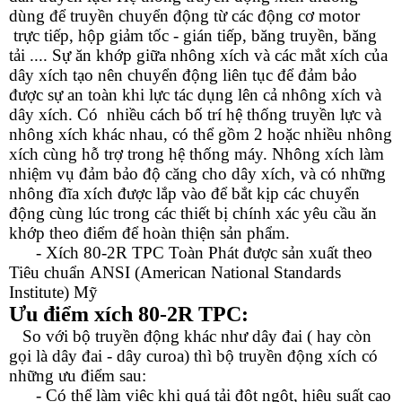
dùng để truyền chuyển động từ các động cơ motor
trực tiếp, hộp giảm tốc - gián tiếp, băng truyền, băng
tải .... Sự ăn khớp giữa nhông xích và các mắt xích của
dây xích tạo nên chuyển động liên tục để đảm bảo
được sự an toàn khi lực tác dụng lên cả nhông xích và
dây xích. Có nhiều cách bố trí hệ thống truyền lực và
nhông xích khác nhau, có thể gồm 2 hoặc nhiều nhông
xích cùng hỗ trợ trong hệ thống máy. Nhông xích làm
nhiệm vụ đảm bảo độ căng cho dây xích, và có những
nhông đĩa xích được lắp vào để bắt kịp các chuyển
động cùng lúc trong các thiết bị chính xác yêu cầu ăn
khớp theo điểm để hoàn thiện sản phẩm.
- Xích 8
0-2R
TPC Toàn Phát được sản xuất theo
Tiêu chuẩn ANSI (American National Standards
Institute) Mỹ
Ưu điểm
xích 80-2R TPC
:
So với bộ truyền động khác như dây đai ( hay còn
gọi là dây đai - dây curoa) thì bộ truyền động xích có
những ưu điểm sau:
- Có thể làm việc khi quá tải đột ngột, hiệu suất cao