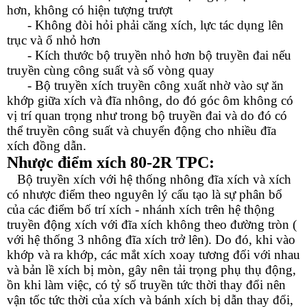
hơn, không có hiện tượng trượt
- Không đòi hỏi phải căng xích, lực tác dụng lên
trục và ổ nhỏ hơn
- Kích thước bộ truyền nhỏ hơn bộ truyền đai nếu
truyền cùng công suất và số vòng quay
- Bộ truyền xích truyền công xuất nhờ vào sự ăn
khớp giữa xích và đĩa nhông, do đó góc ôm không có
vị trí quan trọng như trong bộ truyền đai và do đó có
thể truyền công suất và chuyển động cho nhiều đĩa
xích đồng dẫn.
Nhược điểm
xích 80-2R TPC
:
Bộ truyền xích với hệ thống nhông đĩa xích và xích
có nhược điểm theo nguyên lý cấu tạo là sự phân bổ
của các điểm bố trí xích - nhánh xích trên hệ thộng
truyền động xích với đĩa xích không theo đường tròn (
với hệ thống 3 nhông đĩa xích trở lên). Do đó, khi vào
khớp và ra khớp, các mắt xích xoay tương đối với nhau
và bản lề xích bị mòn, gây nên tải trọng phụ thụ động,
ồn khi làm việc, có tỷ số truyền tức thời thay đổi nên
vận tốc tức thời của xích và bánh xích bị dẫn thay đổi,