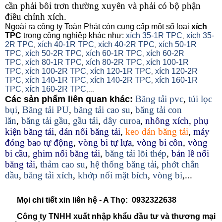
cần phải bôi trơn thường xuyên và phải có bộ phận
điều chỉnh xích.
Ngoài ra công ty Toàn Phát còn cung cấp một số loại
xích
TPC
trong công nghiệp khác như:
xích 35-1R TPC
xích 35-
,
2R TPC
xích 40-1R TPC
xích 40-2R TPC
xích 50-1R
,
,
,
TPC
xích 50-2R TPC
xích 60-1R TPC
xích 60-2R
,
,
,
TPC
xích 80-1R TPC
xích 80-2R TPC
xích 100-1R
,
,
,
TPC
xích 100-2R TPC
xích 120-1R TPC
xích 120-2R
,
,
,
TPC
xích 140-1R TPC
xích 140-2R TPC
xích 160-1R
,
,
,
TPC
xích 160-2R TPC
,
,...
Băng tải pvc
,
túi lọc
Các sản phẩm liên quan khác:
bụi
,
Băng tải PU
,
băng tải cao su
,
băng tải con
lăn
,
băng tải gầu
,
gầu tải
,
dây curoa
,
nhông xích
,
phụ
kiện băng tải
,
dán nối băng tải
,
keo dán băng tải
,
máy
đóng bao tự động
,
vòng bi tự lựa
,
vòng bi côn
,
vòng
bi cầu
,
ghim nối băng tải
,
băng tải lõi thép
,
bản lề nối
băng tải
,
thảm cao su
,
hệ thống băng tải
,
phớt chắn
dầu
,
băng tải xích
,
khớp nối mặt bích
,
vòng bi
,...
Mọi chi tiết xin liên hệ - A Thọ: 0932322638
Công ty TNHH xuất nhập khẩu đầu tư và thương mại