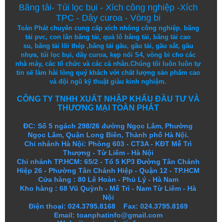
Băng tải
-
Túi lọc bụi
-
Xích công nghiệp
-
Xích
TPC
-
Dây curoa
-
Vòng bi
Toàn Phát chuyên cung cấp
xích nhông công nghiệp
,
băng
tải pvc
,
con lăn băng tải
,
quả lô băng tải
,
băng tải cao
su
,
băng tải lõi thép
,
băng tải gầu
,
gầu tải
,
gầu sắt
,
gầu
nhựa
,
túi lọc bụi
, dây curoa,
kẹp nối S4
,
vòng bi
cho các
nhà máy, các tổ chức và các cá nhân.
Chúng tôi
luôn luôn
tự
tin
sẽ
làm
hài lòng
quý khách
với
chất lượng
sản
phẩm
cao
và
đội ngũ
kỹ thuật
giàu kinh nghiệm.
CÔNG TY TNHH XUẤT NHẬP KHẨU ĐẦU TƯ VÀ
THƯƠNG MẠI TOÀN PHÁT
ĐC: Số 5 ngách 298/26 đường Ngọc Lâm, Phường
Ngọc Lâm, Quận Long Biên, Thành phố Hà Nội.
Chi nhánh Hà Nội: Phòng 603 - CT3A - KĐT Mễ Trì
Thượng - Từ Liêm - Hà Nội
Chi nhánh TP.HCM: 65/2 - Tổ 5 KP3 Đường Tân Chánh
Hiệp 26 - Phường Tân Chánh Hiệp - Quận 12 - TP.HCM
Cửa hàng
:
80 Lê Hoàn - Phủ Lý - Hà Nam
Kho hàng
:
68 Vũ Quỳnh - Mễ Trì - Nam Từ Liêm - Hà
Nội
Điện thoại: 024.3795.8168 Fax: 024.3795.8169
Email: toanphatinfo@gmail.com