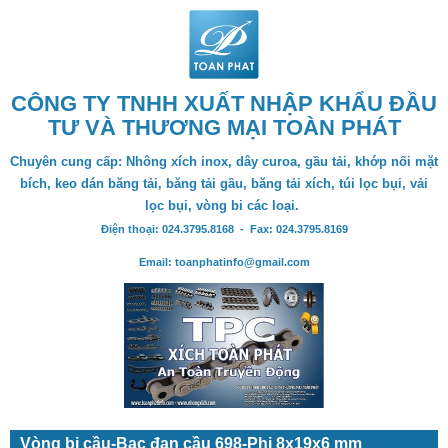
CÔNG TY TNHH XUẤT NHẬP KHẨU ĐẦU
TƯ VÀ THƯƠNG MẠI TOÀN PHÁT
Chuyên cung cấp: Nhông xích inox, dây curoa, gầu tải, khớp nối mặt
bích, keo dán băng tải, băng tải gầu, băng tải xích, túi lọc bụi, vải
lọc bụi, vòng bi các loại.
Điện thoại: 024.3795.8168 - Fax: 024.3795.8169
Email: toanphatinfo@gmail.com
Vòng bi cầu-Bạc đạn cầu 698-Phi 8x19x6 mm