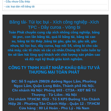
- Gầu nhưa-Gầu thép
- các loại dán nối băng tải
Băng tải
-
Túi lọc bụi
-
Xích công nghiệp
-
Xích
TPC
-
Dây curoa
-
Vòng bi
Toàn Phát chuyên cung cấp
xích nhông công nghiệp
,
băng
tải pvc
,
con lăn băng tải
,
quả lô băng tải
,
băng tải cao
su
,
băng tải lõi thép
,
băng tải gầu
,
gầu tải
,
gầu sắt
,
gầu
nhựa
,
túi lọc bụi
, dây curoa,
kẹp nối S4
,
vòng bi
cho các
nhà máy, các tổ chức và các cá nhân.
Chúng tôi
luôn luôn
tự
tin
sẽ
làm
hài lòng
quý khách
với
chất lượng
sản
phẩm
cao
và
đội ngũ
kỹ thuật
giàu kinh nghiệm.
CÔNG TY TNHH XUẤT NHẬP KHẨU ĐẦU TƯ VÀ
THƯƠNG MẠI TOÀN PHÁT
ĐC: Số 5 ngách 298/26 đường Ngọc Lâm, Phường
Ngọc Lâm, Quận Long Biên, Thành phố Hà Nội.
Chi nhánh Hà Nội: Phòng 603 - CT3A - KĐT Mễ Trì
Thượng - Từ Liêm - Hà Nội
Chi nhánh TP.HCM: 65/2 - Tổ 5 KP3 Đường Tân Chánh
Hiệp 26 - Phường Tân Chánh Hiệp - Quận 12 - TP.HCM
Cửa hàng
:
80 Lê Hoàn - Phủ Lý - Hà Nam