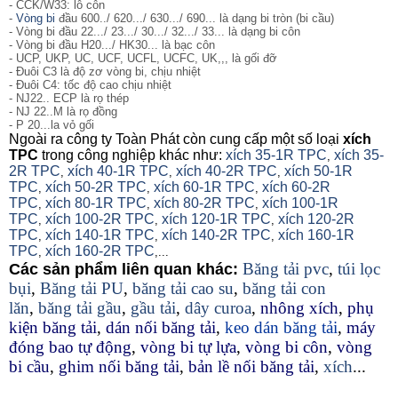
- CCK/W33: lỗ côn
-
Vòng bi
đầu 600../ 620.../ 630.../ 690... là dạng bi tròn (bi cầu)
- Vòng bi đầu 22.../ 23.../ 30.../ 32.../ 33... là dạng bi côn
- Vòng bi đầu H20.../ HK30... là bạc côn
- UCP, UKP, UC, UCF, UCFL, UCFC, UK,,, là gối đỡ
- Đuôi C3 là độ zơ vòng bi, chịu nhiệt
- Đuôi C4: tốc độ cao chịu nhiệt
- NJ22.. ECP là rọ thép
- NJ 22..M là rọ đồng
- P 20...la vỏ gối
Ngoài ra công ty Toàn Phát còn cung cấp một số loại
xích
TPC
trong công nghiệp khác như:
xích 35-1R TPC
xích 35-
,
2R TPC
xích 40-1R TPC
xích 40-2R TPC
xích 50-1R
,
,
,
TPC
xích 50-2R TPC
xích 60-1R TPC
xích 60-2R
,
,
,
TPC
xích 80-1R TPC
xích 80-2R TPC
xích 100-1R
,
,
,
TPC
xích 100-2R TPC
xích 120-1R TPC
xích 120-2R
,
,
,
TPC
xích 140-1R TPC
xích 140-2R TPC
xích 160-1R
,
,
,
TPC
xích 160-2R TPC
,
,...
Băng tải pvc
,
túi lọc
Các sản phẩm liên quan khác:
bụi
,
Băng tải PU
,
băng tải cao su
,
băng tải con
lăn
,
băng tải gầu
,
gầu tải
,
dây curoa
,
nhông xích
,
phụ
kiện băng tải
,
dán nối băng tải
,
keo dán băng tải
,
máy
đóng bao tự động
,
vòng bi tự lựa
,
vòng bi côn
,
vòng
bi cầu
,
ghim nối băng tải
,
bản lề nối băng tải
,
xích
...