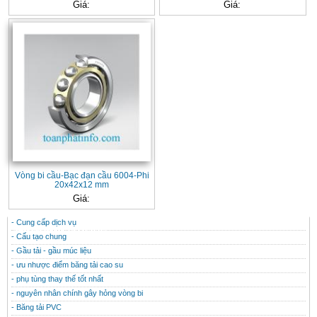
Giá:
Giá:
Vòng bi cầu-Bạc đạn cầu 6004-Phi
20x42x12 mm
Giá:
- Cung cấp dịch vụ
CONTACT
THÔNG TIN HỮU ÍCH
- Cấu tạo chung
- Gầu tải - gầu múc liệu
- ưu nhược điểm băng tải cao su
- phụ tùng thay thế tốt nhất
- nguyên nhân chính gây hỏng vòng bi
- Băng tải PVC