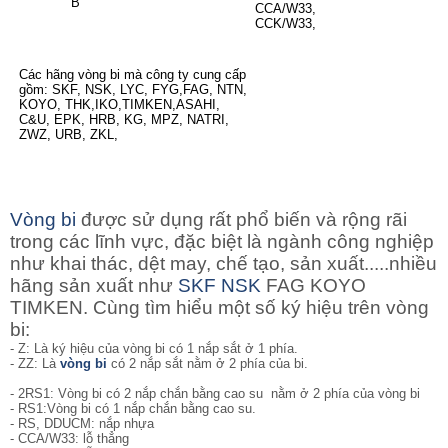
B
CCA/W33,
CCK/W33,
Các hãng vòng bi mà công ty cung cấp
gồm: SKF, NSK, LYC, FYG,FAG, NTN,
KOYO, THK,IKO,TIMKEN,ASAHI,
C&U, EPK, HRB, KG, MPZ, NATRI,
ZWZ, URB, ZKL,
Vòng bi
được sử dụng rất phổ biến và rộng rãi
trong các lĩnh vực, đặc biệt là ngành công nghiệp
như khai thác, dệt may, chế tạo, sản xuất.....nhiều
hãng sản xuất như
SKF
NSK
FAG KOYO
TIMKEN. Cùng tìm hiểu một số ký hiệu trên vòng
bi:
- Z: Là ký hiệu của vòng bi có 1 nắp sắt ở 1 phía.
- ZZ: Là
vòng bi
có 2 nắp sắt nằm ở 2 phía của bi.
- 2RS1: Vòng bi có 2 nắp chắn bằng cao su nằm ở 2 phía của vòng bi
- RS1:Vòng bi có 1 nắp chắn bằng cao su.
- RS, DDUCM: nắp nhựa
- CCA/W33: lỗ thẳng