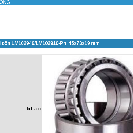
ILONG
i côn LM102949/LM102910-Phi 45x73x19 mm
Hình ảnh