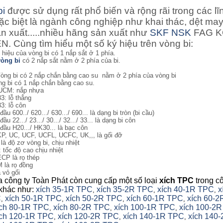
bi
được sử dụng rất phổ biến và rộng rãi trong các lĩ
ặc biệt là ngành công nghiệp như khai thác, dệt may
ản xuất.....nhiều hãng sản xuất như
SKF
NSK
FAG 
. Cùng tìm hiểu một số ký hiệu trên vòng bi:
ý hiệu của vòng bi có 1 nắp sắt ở 1 phía.
vòng bi
có 2 nắp sắt nằm ở 2 phía của bi.
òng bi
có 2 nắp chắn bằng cao su nằm ở 2 phía của vòng bi
g bi có 1 nắp chắn bằng cao su.
UCM: nắp nhựa
3: lỗ thẳng
3: lỗ côn
đầu 600../ 620.../ 630.../ 690... là dạng bi tròn (bi cầu)
đầu 22.../ 23.../ 30.../ 32.../ 33... là dạng bi côn
 đầu H20.../ HK30... là bạc côn
KP, UC, UCF, UCFL, UCFC, UK,,, là gối đỡ
 là độ zơ vòng bi, chịu nhiệt
: tốc độ cao chịu nhiệt
ECP là rọ thép
M là rọ đồng
a vỏ gối
a công ty Toàn Phát còn cung cấp một số loại
xích TPC
trong c
khác như:
xích 35-1R TPC
xích 35-2R TPC
xích 40-1R TPC
x
,
,
,
C
xích 50-1R TPC
xích 50-2R TPC
xích 60-1R TPC
xích 60-2
,
,
,
,
ích 80-1R TPC
xích 80-2R TPC
xích 100-1R TPC
xích 100-2R
,
,
,
ch 120-1R TPC
xích 120-2R TPC
xích 140-1R TPC
xích 140-
,
,
,