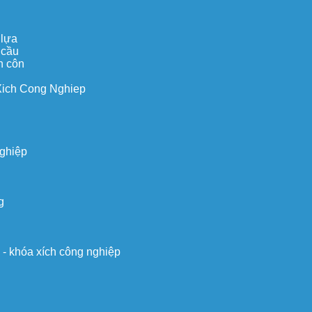
 lựa
 cầu
n côn
Xich Cong Nghiep
nghiệp
g
o - khóa xích công nghiệp