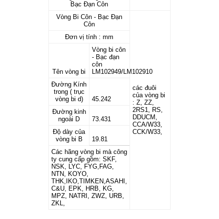
Bạc Đạn Côn
Vòng Bi Côn - Bạc Đạn
Côn
Đơn vị tính : mm
Vòng bi côn
- Bạc đạn
côn
Tên vòng bi
LM102949/LM102910
Đường Kính
các đuôi
trong ( trục
của vòng bi
vòng bi d)
45.242
: Z, ZZ,
2RS1, RS,
Đường kinh
DDUCM,
ngoài D
73.431
CCA/W33,
Độ dày của
CCK/W33,
vòng bi B
19.81
Các hãng vòng bi mà công
ty cung cấp gồm: SKF,
NSK, LYC, FYG,FAG,
NTN, KOYO,
THK,IKO,TIMKEN,ASAHI,
C&U, EPK, HRB, KG,
MPZ, NATRI, ZWZ, URB,
ZKL,