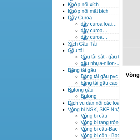
- khóa xích công nghiệp
Khớp nối xích
Khớp nối mặt bích
Dây Curoa
dây curoa loại
A,B,C,D,E
dây curoa
SPZ,SPA,SPB,SPC
dây curoa
XPZ,XPA,XPB,XPC
Xích Gầu Tải
Gầu tải
Gầu tải sắt - gầu tải
inox
gầu nhựa-nilon-
HDPE
Băng tải gầu
Vòng
Băng tải gầu pvc
băng tải gầu cao su
Bulong gầu
Bulong
Dịch vụ dán nối các loại
băng tải
Vòng bi NSK, SKF Nhật
Vòng bi cầu
Vòng bi tang trống tự
lựa
Vòng bi cầu-Bạc đạn
cầu
Vòng bi côn - Bạc