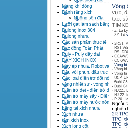
Vòng 
Máng khí động
vực, đ
Bánh răng xích
Nhông sên đĩa
tạo, s
Lưỡi gạt làm sạch băng tải
TIMKEN
Bulong inox 304
- Z: Là k
- ZZ: Là
Bulong nhựa
Các sản phẩm thực tế
- 2RS1: V
- RS1:Vòn
Bạc đồng Toàn Phát
- RS, DD
Puly - Puly dây đai
- CCA/W3
DÂY XÍCH INOX
- CCK/W3
-
Vòng bi
Máy ép nhựa, Robot và các
- Vòng bi 
thiết bị máy phụ trợ
Đầu vòi phun, đầu trục vít,
- Vòng bi
kẹp khuôn, cảm biến
- UCP, U
Các loại điện trở đốt nóng
- Đuôi C3
vòng nhiệt sứ - vòng nhiệt
- Đuôi C4
inox
Điện trở dẹt - điện trở đúc
- NJ22.. 
- NJ 22..
nhôm, Halogen
Điện trở máy sấy - Điện trở
- P 20...l
que - Điện trở U
Điện trở máy nước nóng -
Ngoài r
Máy dầu nóng
băng tải xích nhựa
nghiệp 
2R TP
Xích nhựa
TPC
x
,
tấm xích inox
TPC
xí
,
Xích long cốt