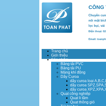
CÔNG 
Chuyên cung
nối mặt bích
lọc bụi, vải
Điện thoại: 0
Email: toanp
Trang chủ
Giới thiệu
Sản phẩm
Băng tải PVC
Băng tải PU
Máng khí động
Dây Curoa
dây curoa loại A,B,C
dây curoa SPZ,SPA
dây curoa XPZ,XPA
Quạt công nghiệp
Quạt li tâm
Quạt thông gió