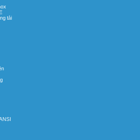
nox
E
ng tải
ện
ng
 ANSI