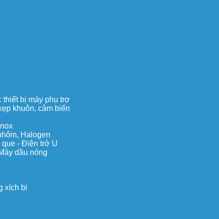
thiết bị máy phụ trợ
, kẹp khuôn, cảm biến
inox
c nhôm, Halogen
 que - Điện trở U
 Máy dầu nóng
 xích bi