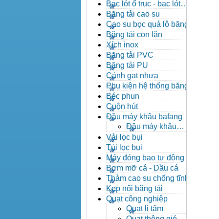
đạn côn
Bạc lót ổ trục - bạc lót
nhông
Băng tải cao su
Cao su bọc quả lô băng tải
Băng tải con lăn
Xích inox
Băng tải PVC
Băng tải PU
Cánh gạt nhựa
Phụ kiện hệ thống băng tải
Béc phun
Cuộn hút
Đầu máy khâu bafang
Đầu máy khâu
Bafang
Vải lọc bụi
Túi lọc bụi
Máy đóng bao tự động
Bơm mỡ cá - Dầu cá
Thảm cao su chống tĩnh
điện
Kẹp nối băng tải
Quạt công nghiệp
Quạt li tâm
Quạt thông gió