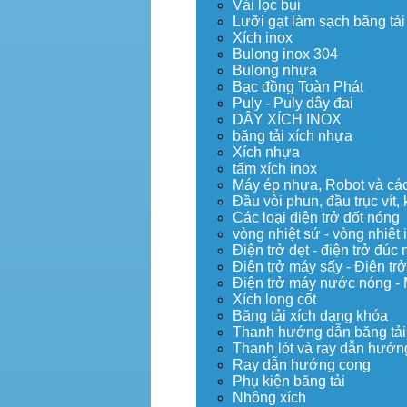
Vải lọc bụi
Lưỡi gạt làm sạch băng tải
Xích inox
Bulong inox 304
Bulong nhựa
Bạc đồng Toàn Phát
Puly - Puly dây đai
DÂY XÍCH INOX
băng tải xích nhựa
Xích nhựa
tấm xích inox
Máy ép nhựa, Robot và các 
Đầu vòi phun, đầu trục vít
Các loại điện trở đốt nóng
vòng nhiệt sứ - vòng nhiệt 
Điện trở dẹt - điện trở đú
Điện trở máy sấy - Điện trở
Điện trở máy nước nóng -
Xích long cốt
Băng tải xích dạng khóa
Thanh hướng dẫn băng tải
Thanh lót và ray dẫn hướng
Ray dẫn hướng cong
Phụ kiện băng tải
Nhông xích