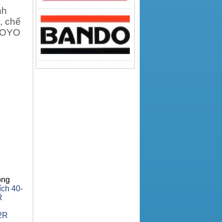
nh
, chế
KOYO
ông
ích 40-
R
2R