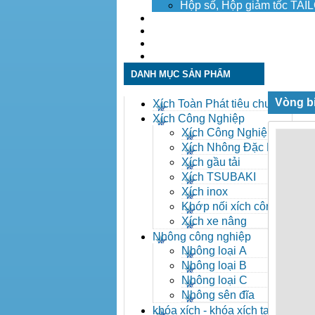
Hộp số, Hộp giảm tốc TA
Dịch vụ
Tuyển dụng
Tin tức
Liên hệ
DANH MỤC SẢN PHẨM
Vòng b
Xích Toàn Phát tiêu chuẩn
ANSI
Xích Công Nghiệp
Xích Công Nghiệp -
Xich Cong Nghiep
Xích Nhông Đặc Biệt
Xích gầu tải
Xích TSUBAKI
Xích inox
Khớp nối xích công
nghiệp
Xích xe nâng
Nhông công nghiệp
Nhông loại A
Nhông loại B
Nhông loại C
Nhông sên đĩa
khóa xích - khóa xích tai eo