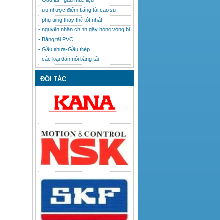
- Gầu tải - gầu múc liệu
- ưu nhược điểm băng tải cao su
- phụ tùng thay thế tốt nhất
- nguyên nhân chính gây hỏng vòng bi
- Băng tải PVC
- Gầu nhưa-Gầu thép
- các loại dán nối băng tải
ĐỐI TÁC