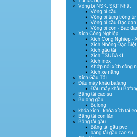
Túi lọc bụi
Vòng bi NSK, SKF Nhật
Vòng bi cầu
Vòng bi tang trống tự
Vòng bi cầu-Bạc đạn
Vòng bi côn - Bạc đạ
Xích Công Nghiệp
Xích Công Nghiệp - 
Xích Nhông Đặc Biệt
Xích gầu tải
Xích TSUBAKI
Xích inox
Khớp nối xích công 
Xích xe nâng
Xích Gầu Tải
Đầu máy khâu bafang
Đầu máy khâu Bafan
Băng tải cao su
Bulong gầu
Bulong
khóa xích - khóa xích tai e
Băng tải con lăn
Băng tải gầu
Băng tải gầu pvc
băng tải gầu cao su