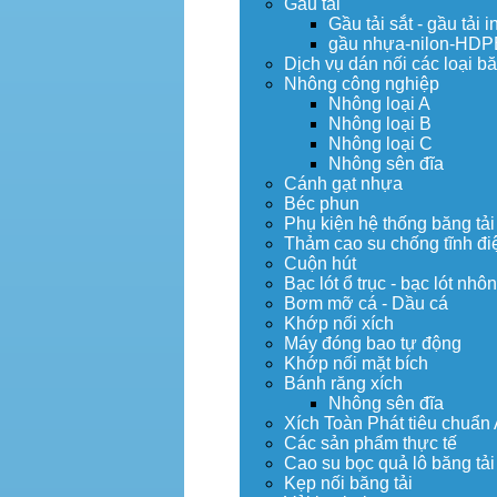
Gầu tải
Gầu tải sắt - gầu tải i
gầu nhựa-nilon-HDP
Dịch vụ dán nối các loại bă
Nhông công nghiệp
Nhông loại A
Nhông loại B
Nhông loại C
Nhông sên đĩa
Cánh gạt nhựa
Béc phun
Phụ kiện hệ thống băng tải
Thảm cao su chống tĩnh đi
Cuộn hút
Bạc lót ổ trục - bạc lót nhô
Bơm mỡ cá - Dầu cá
Khớp nối xích
Máy đóng bao tự động
Khớp nối mặt bích
Bánh răng xích
Nhông sên đĩa
Xích Toàn Phát tiêu chuẩn
Các sản phẩm thực tế
Cao su bọc quả lô băng tải
Kẹp nối băng tải