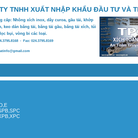
TY TNHH XUẤT NHẬP KHẨU ĐẦU TƯ VÀ 
 cấp: Nhông xích inox, dây curoa, gầu tải, khớp
, keo dán băng tải, băng tải gầu, băng tải xích, túi
 lọc bụi, vòng bi các loại.
24.3795.8168 - Fax: 024.3795.8169
hatinfo@gmail.com
,D,E
,SPB,SPC
,XPB,XPC