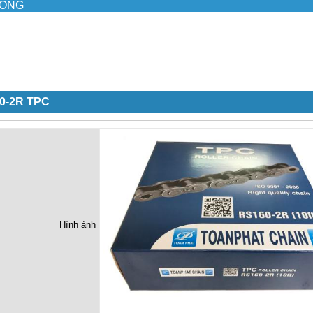
ILONG
60-2R TPC
Hình ảnh