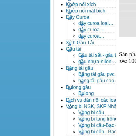
- khóa xích công nghiệp
Khớp nối xích
Khớp nối mặt bích
Dây Curoa
dây curoa loại
A,B,C,D,E
dây curoa
SPZ,SPA,SPB,SPC
dây curoa
XPZ,XPA,XPB,XPC
Xích Gầu Tải
Gầu tải
Sản p
Gầu tải sắt - gầu tải
100
inox
gầu nhựa-nilon-
TPC
HDPE
Băng tải gầu
Băng tải gầu pvc
băng tải gầu cao su
Bulong gầu
Bulong
Dịch vụ dán nối các loại
băng tải
Vòng bi NSK, SKF Nhật
Vòng bi cầu
Vòng bi tang trống tự
lựa
Vòng bi cầu-Bạc đạn
cầu
Vòng bi côn - Bạc