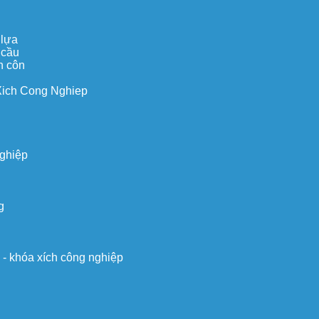
 lựa
 cầu
n côn
Xich Cong Nghiep
nghiệp
g
o - khóa xích công nghiệp