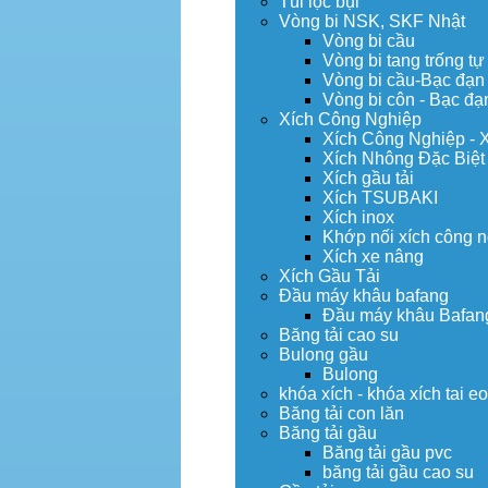
Túi lọc bụi
Vòng bi NSK, SKF Nhật
Vòng bi cầu
Vòng bi tang trống tự
Vòng bi cầu-Bạc đạn
Vòng bi côn - Bạc đạ
Xích Công Nghiệp
Xích Công Nghiệp - 
Xích Nhông Đặc Biệt
Xích gầu tải
Xích TSUBAKI
Xích inox
Khớp nối xích công 
Xích xe nâng
Xích Gầu Tải
Đầu máy khâu bafang
Đầu máy khâu Bafan
Băng tải cao su
Bulong gầu
Bulong
khóa xích - khóa xích tai e
Băng tải con lăn
Băng tải gầu
Băng tải gầu pvc
băng tải gầu cao su