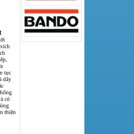
t
ới
 xích
ích
ếp,
ữa
n tục
à dây
ác
thống
à có
cùng
n thiện