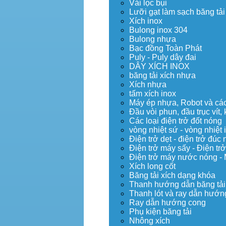
Vải lọc bụi
Lưỡi gạt làm sạch băng tải
Xích inox
Bulong inox 304
Bulong nhựa
Bạc đồng Toàn Phát
Puly - Puly dây đai
DÂY XÍCH INOX
băng tải xích nhựa
Xích nhựa
tấm xích inox
Máy ép nhựa, Robot và các 
Đầu vòi phun, đầu trục vít
Các loại điện trở đốt nóng
vòng nhiệt sứ - vòng nhiệt 
Điện trở dẹt - điện trở đú
Điện trở máy sấy - Điện trở
Điện trở máy nước nóng -
Xích long cốt
Băng tải xích dạng khóa
Thanh hướng dẫn băng tải
Thanh lót và ray dẫn hướng
Ray dẫn hướng cong
Phụ kiện băng tải
Nhông xích