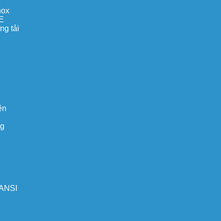
nox
E
ng tải
ện
ng
 ANSI