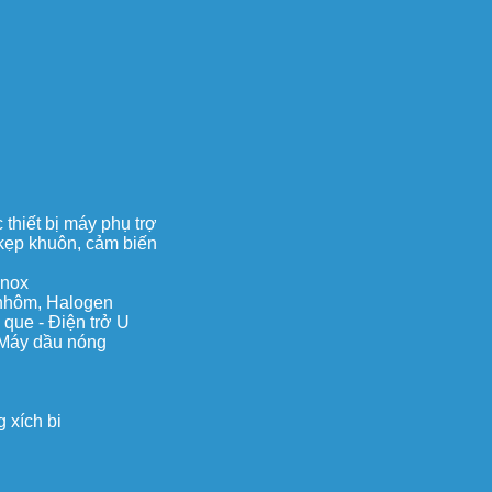
thiết bị máy phụ trợ
, kẹp khuôn, cảm biến
inox
c nhôm, Halogen
 que - Điện trở U
 Máy dầu nóng
 xích bi