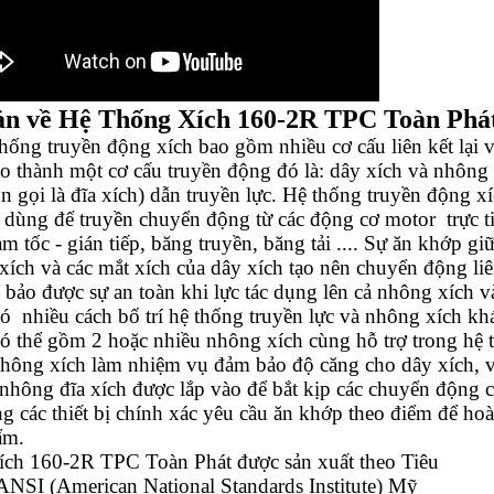
ản về Hệ Thống Xích 16
0-2R
TPC Toàn Phá
ng truyền động xích bao gồm nhiều cơ cấu liên kết lại v
ạo thành một cơ cấu truyền động đó là: dây xích và nhông
n gọi là đĩa xích) dẫn truyền lực. Hệ thống truyền động x
 dùng để truyền chuyển động từ các động cơ motor trực ti
m tốc - gián tiếp, băng truyền, băng tải .... Sự ăn khớp gi
ích và các mắt xích của dây xích tạo nên chuyển động liê
bảo được sự an toàn khi lực tác dụng lên cả nhông xích v
ó nhiều cách bố trí hệ thống truyền lực và nhông xích kh
có thể gồm 2 hoặc nhiều nhông xích cùng hỗ trợ trong hệ 
hông xích làm nhiệm vụ đảm bảo độ căng cho dây xích, v
nhông đĩa xích được lắp vào để bắt kịp các chuyển động 
ng các thiết bị chính xác yêu cầu ăn khớp theo điểm để hoà
ẩm.
ch 16
0-2R
TPC Toàn Phát được sản xuất theo Tiêu
ANSI (American National Standards Institute) Mỹ