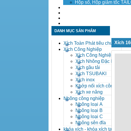
Hộp số, Hộp giảm tốc TA
Dịch vụ
Tuyển dụng
Tin tức
Liên hệ
DANH MỤC SẢN PHẨM
Xích 1
Xích Toàn Phát tiêu chuẩn
ANSI
Xích Công Nghiệp
Xích Công Nghiệp -
Xich Cong Nghiep
Xích Nhông Đặc Biệt
Xích gầu tải
Xích TSUBAKI
Xích inox
Khớp nối xích công
nghiệp
Xích xe nâng
Nhông công nghiệp
Nhông loại A
Nhông loại B
Nhông loại C
Nhông sên đĩa
khóa xích - khóa xích tai eo