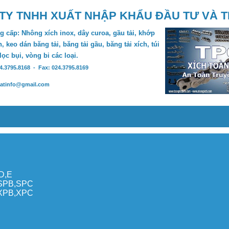
TY TNHH XUẤT NHẬP KHẨU ĐẦU TƯ VÀ 
 cấp: Nhông xích inox, dây curoa, gầu tải, khớp
, keo dán băng tải, băng tải gầu, băng tải xích, túi
 lọc bụi, vòng bi các loại.
24.3795.8168 - Fax: 024.3795.8169
hatinfo@gmail.com
,D,E
,SPB,SPC
,XPB,XPC