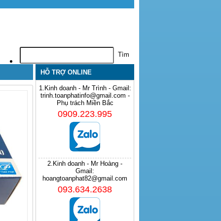
HỖ TRỢ ONLINE
1.Kinh doanh - Mr Trình - Gmail:
trinh.toanphatinfo@gmail.com -
Phụ trách Miền Bắc
0909.223.995
2.Kinh doanh - Mr Hoàng -
Gmail:
hoangtoanphat82@gmail.com
093.634.2638