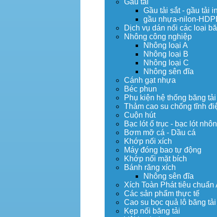
Gầu tải
Gầu tải sắt - gầu tải i
gầu nhựa-nilon-HDP
Dịch vụ dán nối các loại bă
Nhông công nghiệp
Nhông loại A
Nhông loại B
Nhông loại C
Nhông sên đĩa
Cánh gạt nhựa
Béc phun
Phụ kiện hệ thống băng tải
Thảm cao su chống tĩnh đi
Cuộn hút
Bạc lót ổ trục - bạc lót nhô
Bơm mỡ cá - Dầu cá
Khớp nối xích
Máy đóng bao tự động
Khớp nối mặt bích
Bánh răng xích
Nhông sên đĩa
Xích Toàn Phát tiêu chuẩn
Các sản phẩm thực tế
Cao su bọc quả lô băng tải
Kẹp nối băng tải