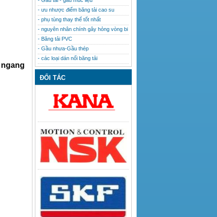
- Gầu tải - gầu múc liệu
- ưu nhược điểm băng tải cao su
- phụ tùng thay thế tốt nhất
- nguyên nhân chính gây hỏng vòng bi
- Băng tải PVC
- Gầu nhưa-Gầu thép
- các loại dán nối băng tải
u ngang
ĐỐI TÁC