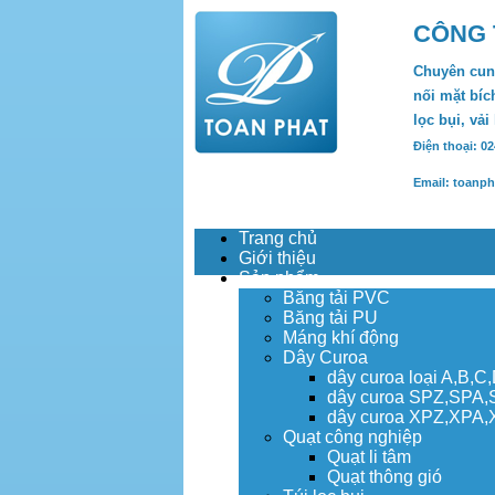
CÔNG 
Chuyên cung
nối mặt bích
lọc bụi, vải
Điện thoại: 0
Email: toanp
Trang chủ
Giới thiệu
Sản phẩm
Băng tải PVC
Băng tải PU
Máng khí động
Dây Curoa
dây curoa loại A,B,C
dây curoa SPZ,SPA
dây curoa XPZ,XPA
Quạt công nghiệp
Quạt li tâm
Quạt thông gió