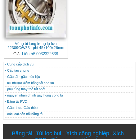
Vòng bi tang trống tự lựa
22309C/W33 - phi 45x100x26mm
Giá:
Liên hệ 0932322638
- Cung cấp dịch vụ
CONTACT
THÔNG TIN HỮU ÍCH
- Cấu tạo chung
- Gầu tải - gầu múc liệu
- ưu nhược điểm băng tải cao su
- phụ tùng thay thế tốt nhất
- nguyên nhân chính gây hỏng vòng bi
- Băng tải PVC
- Gầu nhưa-Gầu thép
- các loại dán nối băng tải
Băng tải
-
Túi lọc bụi
-
Xích công nghiệp
-
Xích