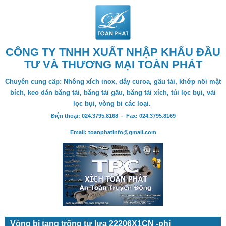
CÔNG TY TNHH XUẤT NHẬP KHẨU ĐẦU
TƯ VÀ THƯƠNG MẠI TOÀN PHÁT
Chuyên cung cấp: Nhông xích inox, dây curoa, gầu tải, khớp nối mặt
bích, keo dán băng tải, băng tải gầu, băng tải xích, túi lọc bụi, vải
lọc bụi, vòng bi các loại.
Điện thoại: 024.3795.8168 - Fax: 024.3795.8169
Email: toanphatinfo@gmail.com
Vòng bi tang trống tự lựa 22206X1CN -phi