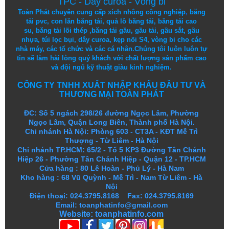
TPC
-
Dây curoa
-
Vòng bi
Toàn Phát chuyên cung cấp
xích nhông công nghiệp
,
băng
tải pvc
,
con lăn băng tải
,
quả lô băng tải
,
băng tải cao
su
,
băng tải lõi thép
,
băng tải gầu
,
gầu tải
,
gầu sắt
,
gầu
nhựa
,
túi lọc bụi
, dây curoa,
kẹp nối S4
,
vòng bi
cho các
nhà máy, các tổ chức và các cá nhân.
Chúng tôi
luôn luôn
tự
tin
sẽ
làm
hài lòng
quý khách
với
chất lượng
sản
phẩm
cao
và
đội ngũ
kỹ thuật
giàu kinh nghiệm.
CÔNG TY TNHH XUẤT NHẬP KHẨU ĐẦU TƯ VÀ
THƯƠNG MẠI TOÀN PHÁT
ĐC: Số 5 ngách 298/26 đường Ngọc Lâm, Phường
Ngọc Lâm, Quận Long Biên, Thành phố Hà Nội.
Chi nhánh Hà Nội: Phòng 603 - CT3A - KĐT Mễ Trì
Thượng - Từ Liêm - Hà Nội
Chi nhánh TP.HCM: 65/2 - Tổ 5 KP3 Đường Tân Chánh
Hiệp 26 - Phường Tân Chánh Hiệp - Quận 12 - TP.HCM
Cửa hàng
:
80 Lê Hoàn - Phủ Lý - Hà Nam
Kho hàng
:
68 Vũ Quỳnh - Mễ Trì - Nam Từ Liêm - Hà
Nội
Điện thoại: 024.3795.8168 Fax: 024.3795.8169
Email: toanphatinfo@gmail.com
Website:
toanphatinfo.com