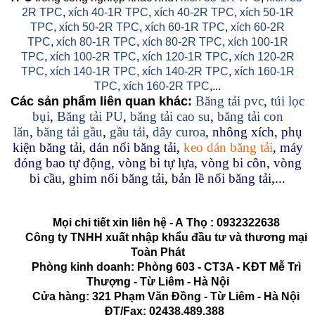
2R TPC
,
xích 40-1R TPC
,
xích 40-2R TPC
,
xích 50-1R
TPC
,
xích 50-2R TPC
,
xích 60-1R TPC
,
xích 60-2R
TPC
,
xích 80-1R TPC
,
xích 80-2R TPC
,
xích 100-1R
TPC
,
xích 100-2R TPC
,
xích 120-1R TPC
,
xích 120-2R
TPC
,
xích 140-1R TPC
,
xích 140-2R TPC
,
xích 160-1R
TPC
,
xích 160-2R TPC
,...
Băng tải pvc
,
túi lọc
Các sản phẩm liên quan khác:
bụi
,
Băng tải PU
,
băng tải cao su
,
băng tải con
lăn
,
băng tải gầu
,
gầu tải
,
dây curoa
,
nhông xích
,
phụ
kiện băng tải
,
dán nối băng tải
,
keo dán băng tải
,
máy
đóng bao tự động
,
vòng bi tự lựa
,
vòng bi côn
,
vòng
bi cầu
,
ghim nối băng tải
,
bản lề nối băng tải
,...
Mọi chi tiết xin liên hệ - A
Thọ
:
0932322638
Công ty TNHH xuất nhập khẩu đầu tư và thương mại
Toàn Phát
Phòng kinh doanh: Phòng 603 - CT3A - KĐT Mễ Trì
Thượng - Từ Liêm - Hà Nội
Cửa hàng: 321 Phạm Văn Đồng - Từ Liêm - Hà Nội
ĐT/Fax: 02438.489.388