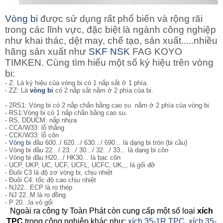
Vòng bi
được sử dụng rất phổ biến và rộng rãi
trong các lĩnh vực, đặc biệt là ngành công nghiệp
như khai thác, dệt may, chế tạo, sản xuất.....nhiều
hãng sản xuất như
SKF
NSK
FAG KOYO
TIMKEN. Cùng tìm hiểu một số ký hiệu trên vòng
bi:
- Z: Là ký hiệu của vòng bi có 1 nắp sắt ở 1 phía.
- ZZ: Là
vòng bi
có 2 nắp sắt nằm ở 2 phía của bi.
- 2RS1: Vòng bi
có 2 nắp chắn bằng cao su nằm ở 2 phía của vòng bi
- RS1:Vòng bi có 1 nắp chắn bằng cao su.
- RS, DDUCM: nắp nhựa
- CCA/W33: lỗ thẳng
- CCK/W33: lỗ côn
-
Vòng bi
đầu 600../ 620.../ 630.../ 690... là dạng bi tròn (bi cầu)
- Vòng bi đầu 22.../ 23.../ 30.../ 32.../ 33... là dạng bi côn
- Vòng bi đầu H20.../ HK30... là bạc côn
- UCP, UKP, UC, UCF, UCFL, UCFC, UK,,, là gối đỡ
- Đuôi C3 là độ zơ vòng bi, chịu nhiệt
- Đuôi C4: tốc độ cao chịu nhiệt
- NJ22.. ECP là rọ thép
- NJ 22..M là rọ đồng
- P 20...la vỏ gối
Ngoài ra công ty Toàn Phát còn cung cấp một số loại
xích
TPC
trong công nghiệp khác như:
xích 35-1R TPC
,
xích 35-