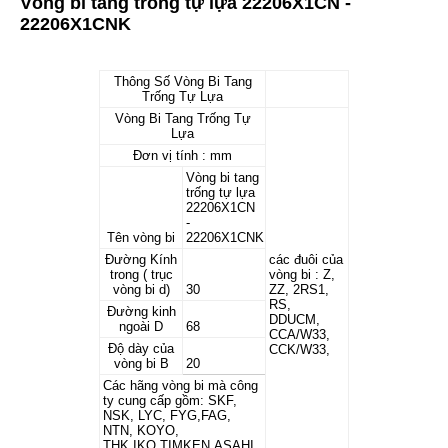
Vòng bi tang trống tự lựa 22206X1CN -
22206X1CNK
Thông Số Vòng Bi Tang
Trống Tự Lựa
Vòng Bi Tang Trống Tự
Lựa
Đơn vị tính : mm
Vòng bi tang
trống tự lựa
22206X1CN
-
Tên vòng bi
22206X1CNK
Đường Kính
các đuôi của
trong ( trục
vòng bi : Z,
vòng bi d)
30
ZZ, 2RS1,
RS,
Đường kinh
DDUCM,
ngoài D
68
CCA/W33,
Độ dày của
CCK/W33,
vòng bi B
20
Các hãng vòng bi mà công
ty cung cấp gồm: SKF,
NSK, LYC, FYG,FAG,
NTN, KOYO,
THK,IKO,TIMKEN,ASAHI,