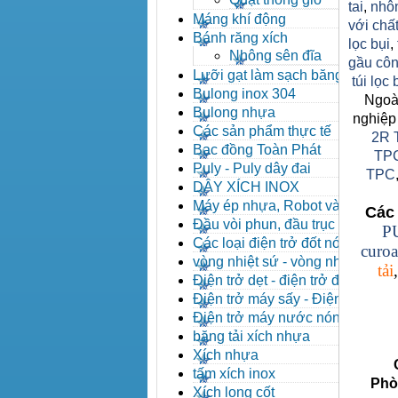
tai
,
nhô
Máng khí động
với chất
Bánh răng xích
lọc bụi
,
Nhông sên đĩa
gầu côn
Lưỡi gạt làm sạch băng tải
túi lọc
Bulong inox 304
Ngoài
Bulong nhựa
nghiệp
Các sản phẩm thực tế
2R 
Bạc đồng Toàn Phát
TP
Puly - Puly dây đai
TPC
DÂY XÍCH INOX
Máy ép nhựa, Robot và các
Các 
thiết bị máy phụ trợ
Đầu vòi phun, đầu trục vít,
P
kẹp khuôn, cảm biến
Các loại điện trở đốt nóng
curoa
vòng nhiệt sứ - vòng nhiệt
tải
inox
Điện trở dẹt - điện trở đúc
nhôm, Halogen
Điện trở máy sấy - Điện trở
que - Điện trở U
Điện trở máy nước nóng -
Máy dầu nóng
băng tải xích nhựa
Xích nhựa
Côn
tấm xích inox
Phòng 
Xích long cốt