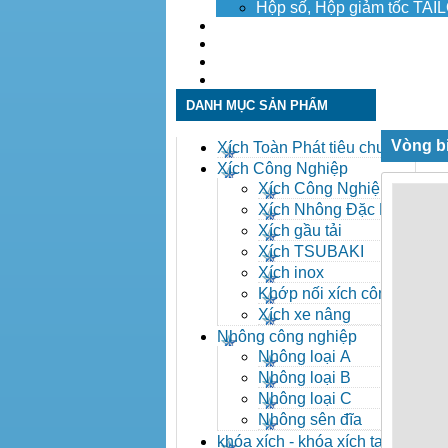
Hộp số, Hộp giảm tốc TA
Dịch vụ
Tuyển dụng
Tin tức
Liên hệ
DANH MỤC SẢN PHẨM
Vòng b
Xích Toàn Phát tiêu chuẩn
ANSI
Xích Công Nghiệp
Xích Công Nghiệp -
Xich Cong Nghiep
Xích Nhông Đặc Biệt
Xích gầu tải
Xích TSUBAKI
Xích inox
Khớp nối xích công
nghiệp
Xích xe nâng
Nhông công nghiệp
Nhông loại A
Nhông loại B
Nhông loại C
Nhông sên đĩa
khóa xích - khóa xích tai eo