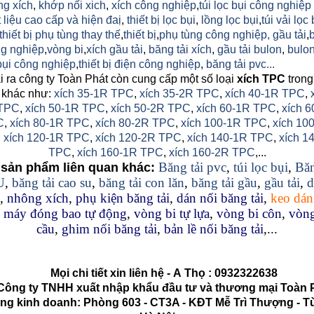
ng xích
,
khớp nối xich
,
xích công nghiệp
,
túi lọc bụi công nghiệp
 liệu cao cấp và hiện đaị
,
thiết bị lọc bụi
,
lồng lọc bụi
,
túi vải lọc 
thiết bị phụ tùng thay thế
,
thiết bị
,
phụ tùng công nghiệp,
gầu tải
,
g nghiệp
,
vòng bi
,
xích gầu tải
,
băng tải xích
,
gầu tải bulon
,
bulon
 bụi công nghiệp
,
thiết bị điện công nghiệp
,
băng tải pvc...
 ra công ty Toàn Phát còn cung cấp một số loại
xích TPC
trong
 khác như:
xích 35-1R TPC
,
xích 35-2R TPC
,
xích 40-1R TPC
,
TPC
,
xích 50-1R TPC
,
xích 50-2R TPC
,
xích 60-1R TPC
,
xích 6
C
,
xích 80-1R TPC
,
xích 80-2R TPC
,
xích 100-1R TPC
,
xích 10
,
xích 120-1R TPC
,
xích 120-2R TPC
,
xích 140-1R TPC
,
xích 1
TPC
,
xích 160-1R TPC
,
xích 160-2R TPC
,...
Băng tải pvc
,
túi lọc bụi
,
Băn
sản phẩm liên quan khác:
U
,
băng tải cao su
,
băng tải con lăn
,
băng tải gầu
,
gầu tải
,
d
,
nhông xích
,
phụ kiện băng tải
,
dán nối băng tải
,
keo dán
,
máy đóng bao tự động
,
vòng bi tự lựa
,
vòng bi côn
,
vòng
cầu
,
ghim nối băng tải
,
bản lề nối băng tải
,...
Mọi chi tiết xin liên hệ -
A
Thọ
:
0932322638
g ty TNHH xuất nhập khẩu đầu tư và thương mại Toàn 
kinh doanh: Phòng 603 - CT3A - KĐT Mễ Trì Thượng - Từ