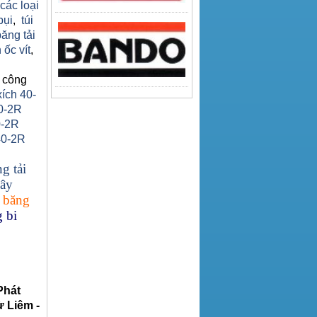
 các loại
bụi
,
túi
băng tải
 ốc vít
,
 công
xích 40-
0-2R
0-2R
40-2R
g tải
ây
 băng
 bi
Phát
 Liêm -