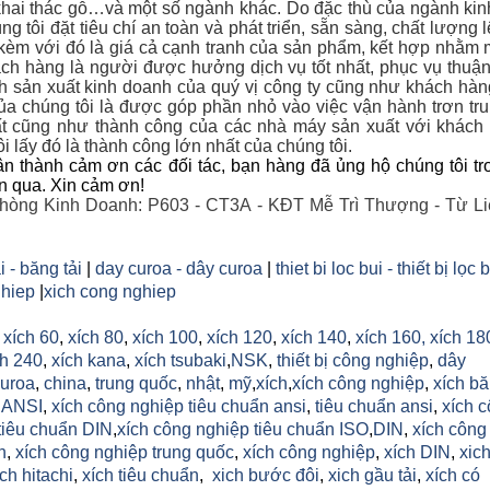
hai thác gỗ…và một số ngành khác. Do đặc thù của ngành ki
g tôi đặt tiêu chí an toàn và phát triển, sẵn sàng, chất lượng 
 kèm với đó là giá cả cạnh tranh của sản phẩm, kết hợp nhằm 
ch hàng là người được hưởng dịch vụ tốt nhất, phục vụ thuận
nh sản xuất kinh doanh của quý vị công ty cũng như khách hà
a chúng tôi là được góp phần nhỏ vào việc vận hành trơn tr
t cũng như thành công của các nhà máy sản xuất với khác
i lấy đó là thành công lớn nhất của chúng tôi.
n thành cảm ơn các đối tác, bạn hàng đã ủng hộ chúng tôi tr
an qua. Xin cảm ơn!
hòng Kinh Doanh: P603 - CT3A - KĐT Mễ Trì Thượng - Từ Li
i - băng tải
|
day curoa - dây curoa
|
thiet bi loc bui - thiết bị lọc 
hiep
|
xich cong nghiep
,
xích 60
,
xích 80
,
xích 100
,
xích 120
,
xích 140
,
xích 160,
xích 18
h 240
,
xích kana
,
xích tsubaki
,
NSK
,
thiết bị công nghiệp
,
dây
uroa
,
china
,
trung quốc
,
nhật
,
mỹ
,
xích
,
xích công nghiệp
,
xích b
h ANSI
,
xích công nghiệp tiêu chuẩn ansi
,
tiêu chuẩn ansi
,
xích 
tiêu chuẩn DIN
,
xích công nghiệp tiêu chuẩn ISO
,
DIN
,
xích công
n
,
xích công nghiệp trung quốc
,
xích công nghiệp
,
xích DIN
,
xic
ich hitachi
,
xích tiêu chuẩn
,
xich bước đôi
,
xich gầu tải
,
xích có