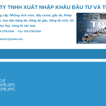
TY TNHH XUẤT NHẬP KHẨU ĐẦU TƯ VÀ 
 cấp: Nhông xích inox, dây curoa, gầu tải, khớp
, keo dán băng tải, băng tải gầu, băng tải xích, túi
 lọc bụi, vòng bi các loại.
24.3795.8168 - Fax: 024.3795.8169
hatinfo@gmail.com
,D,E
,SPB,SPC
,XPB,XPC