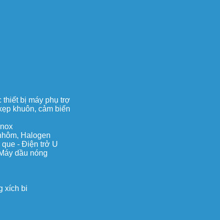
thiết bị máy phụ trợ
, kẹp khuôn, cảm biến
inox
c nhôm, Halogen
 que - Điện trở U
 Máy dầu nóng
 xích bi