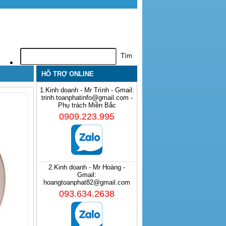
HỖ TRỢ ONLINE
1.Kinh doanh - Mr Trình - Gmail:
trinh.toanphatinfo@gmail.com -
Phụ trách Miền Bắc
0909.223.995
2.Kinh doanh - Mr Hoàng -
Gmail:
hoangtoanphat82@gmail.com
093.634.2638