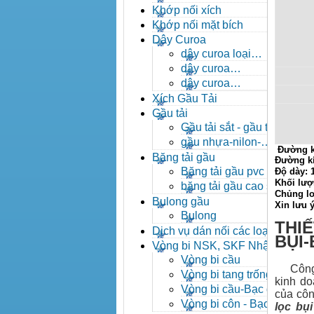
- khóa xích công nghiệp
Khớp nối xích
Khớp nối mặt bích
Dây Curoa
dây curoa loại
A,B,C,D,E
dây curoa
SPZ,SPA,SPB,SPC
dây curoa
XPZ,XPA,XPB,XPC
Xích Gầu Tải
Gầu tải
Gầu tải sắt - gầu tải
inox
gầu nhựa-nilon-
Đường k
HDPE
Băng tải gầu
Đường k
Băng tải gầu pvc
Độ dày:
Khối lượ
băng tải gầu cao su
Chủng lo
Bulong gầu
Xin lưu 
Bulong
THIẾ
Dịch vụ dán nối các loại
BỤI
băng tải
Vòng bi NSK, SKF Nhật
Vòng bi cầu
Công ty
Vòng bi tang trống tự
kinh do
lựa
Vòng bi cầu-Bạc đạn
của côn
cầu
Vòng bi côn - Bạc
lọc bụi