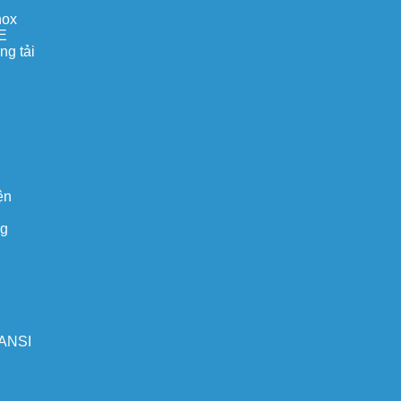
nox
E
ng tải
ện
ng
 ANSI