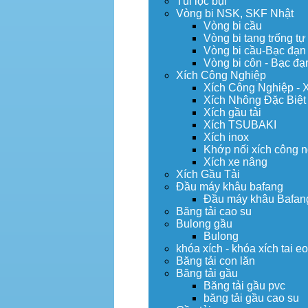
Túi lọc bụi
Vòng bi NSK, SKF Nhật
Vòng bi cầu
Vòng bi tang trống tự
Vòng bi cầu-Bạc đạn
Vòng bi côn - Bạc đạ
Xích Công Nghiệp
Xích Công Nghiệp - 
Xích Nhông Đặc Biệt
Xích gầu tải
Xích TSUBAKI
Xích inox
Khớp nối xích công 
Xích xe nâng
Xích Gầu Tải
Đầu máy khâu bafang
Đầu máy khâu Bafan
Băng tải cao su
Bulong gầu
Bulong
khóa xích - khóa xích tai e
Băng tải con lăn
Băng tải gầu
Băng tải gầu pvc
băng tải gầu cao su