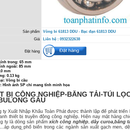
Sản phẩm
Vòng bi 61813 DDU - Bạc đạn 61813 DDU
Giá
Liên hệ : 0932322638
Đặt hàng
ính trong:
65 mm
ính ngoài: 85 mm
 10 mm
ng: 0.13 kg
ại: Vòng bi cầu
ý: Hình ảnh SP chỉ mang tính minh họa
T BỊ CÔNG NGHIỆP-BĂNG TẢI-TÚI LỌ
-BULONG GẦU
 Xuất Nhập Khẩu Toàn Phát được thành lập để phát triển 
anh thiết bị
truyền động công nghiệp. Hiện nay mặt hàng ch
g ty là dòng sản phẩm
xích công nghiệp
,
dây curoa
,
băng t
…áp dụng phổ biến trong các ngành sản xuất gạch men, dệt