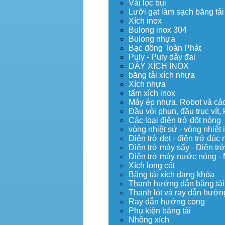
Vải lọc bụi
Lưỡi gạt làm sạch băng tải
Xích inox
Bulong inox 304
Bulong nhựa
Bạc đồng Toàn Phát
Puly - Puly dây đai
DÂY XÍCH INOX
băng tải xích nhựa
Xích nhựa
tấm xích inox
Máy ép nhựa, Robot và các 
Đầu vòi phun, đầu trục vít
Các loại điện trở đốt nóng
vòng nhiệt sứ - vòng nhiệt 
Điện trở dẹt - điện trở đú
Điện trở máy sấy - Điện trở
Điện trở máy nước nóng -
Xích long cốt
Băng tải xích dạng khóa
Thanh hướng dẫn băng tải
Thanh lót và ray dẫn hướng
Ray dẫn hướng cong
Phụ kiện băng tải
Nhông xích