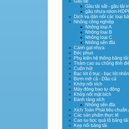
Gầu tải
Gầu tải sắt - gầu tải i
gầu nhựa-nilon-HDP
Dịch vụ dán nối các loại bă
Nhông công nghiệp
Nhông loại A
Nhông loại B
Nhông loại C
Nhông sên đĩa
Cánh gạt nhựa
Béc phun
Phụ kiện hệ thống băng tải
Thảm cao su chống tĩnh đi
Cuộn hút
Bạc lót ổ trục - bạc lót nhô
Bơm mỡ cá - Dầu cá
Khớp nối xích
Máy đóng bao tự động
Khớp nối mặt bích
Bánh răng xích
Nhông sên đĩa
Xích Toàn Phát tiêu chuẩn
Các sản phẩm thực tế
Cao su bọc quả lô băng tải
Kẹp nối băng tải