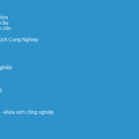
 lựa
 cầu
n côn
Xich Cong Nghiep
nghiệp
g
o - khóa xích công nghiệp