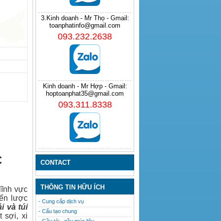
3.Kinh doanh - Mr Thọ - Gmail:
toanphatinfo@gmail.com
093.232.2638
Kinh doanh - Mr Hợp - Gmail:
hoptoanphat35@gmail.com
093.311.8338
C
CONTACT
THÔNG TIN HỮU ÍCH
lĩnh vực
iến lược
- Cung cấp dịch vụ
ải
và
túi
- Cấu tạo chung
 sợi, xi