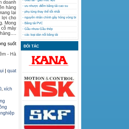
- Gầu tải - gầu múc liệu
nh doanh
- ưu nhược điểm băng tải cao su
lên hàng
- phụ tùng thay thế tốt nhất
mang lại
 lợi cho
- nguyên nhân chính gây hỏng vòng bi
ng. Mong
- Băng tải PVC
u cỗ máy
- Gầu nhưa-Gầu thép
h hàng….
- các loại dán nối băng tải
ong suốt
ĐỐI TÁC
êm - Hà
bụi
|
quat
0
,
xích
ăng
công
 nghiệp
h