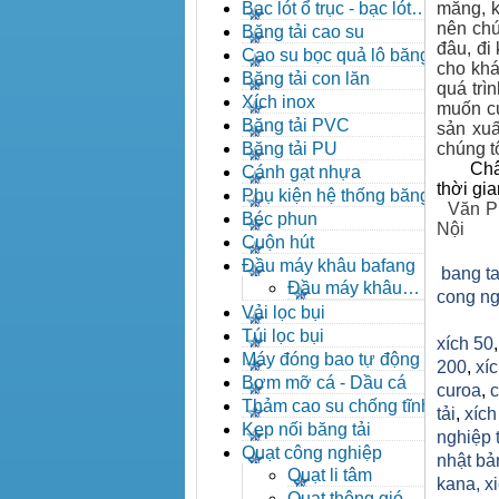
đạn côn
Bạc lót ổ trục - bạc lót
măng, k
nhông
nên chún
Băng tải cao su
đâu, đi
Cao su bọc quả lô băng tải
cho khá
Băng tải con lăn
quá trì
Xích inox
muốn củ
Băng tải PVC
sản xuấ
Băng tải PU
chúng tô
Châ
Cánh gạt nhựa
thời gi
Phụ kiện hệ thống băng tải
Văn P
Béc phun
Nội
Cuộn hút
Đầu máy khâu bafang
bang ta
Đầu máy khâu
cong ng
Bafang
Vải lọc bụi
Túi lọc bụi
xích 50
Máy đóng bao tự động
200
,
xíc
Bơm mỡ cá - Dầu cá
curoa
,
c
Thảm cao su chống tĩnh
tải
,
xíc
điện
Kẹp nối băng tải
nghiệp 
Quạt công nghiệp
nhật bả
Quạt li tâm
kana,
x
Quạt thông gió