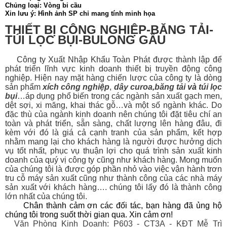
Chủng loại: Vòng bi cầu
Xin lưu ý: Hình ảnh SP chỉ mang tính minh họa
THIẾT BỊ CÔNG NGHIỆP-BĂNG TẢI-
TÚI LỌC BỤI-BULONG GẦU
Công ty Xuất Nhập Khẩu Toàn Phát được thành lập để
phát triển lĩnh vực kinh doanh thiết bị
truyền động công
nghiệp. Hiện nay mặt hàng chiến lược của công ty là dòng
sản phẩm
xích công nghiệp
,
dây curoa
,
băng tải
và
túi lọc
bụi
…áp dụng phổ biến trong các ngành sản xuất gạch men,
dệt sợi, xi măng, khai thác gỗ…và một số ngành khác. Do
đặc thù của ngành kinh doanh nên chúng tôi đặt tiêu chí an
toàn và phát triển, sẵn sàng, chất lượng lên hàng đâu, đi
kèm với đó là giá cả cạnh tranh của sản phẩm, kết hợp
nhằm mang lại cho khách hàng là người được hưởng dịch
vụ tốt nhất, phục vụ thuận lợi cho quá trình sản xuất kinh
doanh của quý vị công ty cũng như khách hàng. Mong muốn
của chúng tôi là được góp phần nhỏ vào việc vận hành trơn
tru cỗ máy sản xuất cũng như thành công của các nhà máy
sản xuất với khách hàng…. chúng tôi lấy đó là thành công
lớn nhất của chúng tôi.
Chân thành cảm ơn các đối tác, bạn hàng đã ủng hộ
chúng tôi trong suốt thời gian qua. Xin cảm ơn!
Văn Phòng Kinh Doanh: P603 - CT3A - KĐT Mễ Trì