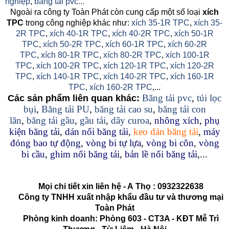
nghiệp
,
băng tải pvc...
Ngoài ra công ty Toàn Phát còn cung cấp một số loại
xích
TPC
trong công nghiệp khác như:
xích 35-1R TPC
,
xích 35-
2R TPC
,
xích 40-1R TPC
,
xích 40-2R TPC
,
xích 50-1R
TPC
,
xích 50-2R TPC
,
xích 60-1R TPC
,
xích 60-2R
TPC
,
xích 80-1R TPC
,
xích 80-2R TPC
,
xích 100-1R
TPC
,
xích 100-2R TPC
,
xích 120-1R TPC
,
xích 120-2R
TPC
,
xích 140-1R TPC
,
xích 140-2R TPC
,
xích 160-1R
TPC
,
xích 160-2R TPC
,...
Băng tải pvc
,
túi lọc
Các sản phẩm liên quan khác:
bụi
,
Băng tải PU
,
băng tải cao su
,
băng tải con
lăn
,
băng tải gầu
,
gầu tải
,
dây curoa
,
nhông xích
,
phụ
kiện băng tải
,
dán nối băng tải
,
keo dán băng tải
,
máy
đóng bao tự động
,
vòng bi tự lựa
,
vòng bi côn
,
vòng
bi cầu
,
ghim nối băng tải
,
bản lề nối băng tải
,...
Mọi chi tiết xin liên hệ - A
Thọ
:
0932322638
Công ty TNHH xuất nhập khẩu đầu tư và thương mại
Toàn Phát
Phòng kinh doanh: Phòng 603 - CT3A - KĐT Mễ Trì