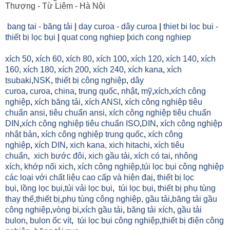
Thượng - Từ Liêm - Hà Nội
bang tai - băng tải
|
day curoa - dây curoa
|
thiet bi loc bui -
thiết bị lọc bụi
|
quat cong nghiep
|
xich cong nghiep
xích 50
,
xích 60
,
xích 80
,
xích 100
,
xích 120
,
xích 140
,
xích
160,
xích 180
,
xích 200
,
xích 240
,
xích kana
,
xích
tsubaki
,
NSK
,
thiết bị công nghiệp
,
dây
curoa
,
curoa
,
china
,
trung quốc
,
nhật
,
mỹ
,
xích
,
xích công
nghiệp
,
xích băng tải
,
xích ANSI
,
xích công nghiệp tiêu
chuẩn ansi
,
tiêu chuẩn ansi
,
xích công nghiệp tiêu chuẩn
DIN
,
xích công nghiệp tiêu chuẩn ISO
,
DIN
,
xích công nghiệp
nhật bản
,
xích công nghiệp trung quốc
,
xích công
nghiệp
,
xích DIN
,
xich kana,
xich hitachi
,
xích tiêu
chuẩn
,
xich bước đôi
,
xich gầu tải
,
xích có tai
,
nhông
xích
,
khớp nối xich
,
xích công nghiệp
,
túi lọc bụi công nghiệp
các loại với chất liệu cao cấp và hiện đaị
,
thiết bị lọc
bụi
,
lồng lọc bụi
,
túi vải lọc bụi
,
túi lọc bụi
,
thiết bị phụ tùng
thay thế
,
thiết bị
,
phụ tùng công nghiệp,
gầu tải
,
băng tải gầu
công nghiệp
,
vòng bi
,
xích gầu tải
,
băng tải xích
,
gầu tải
bulon
,
bulon ốc vít
,
túi lọc bụi công nghiệp
,
thiết bị điện công