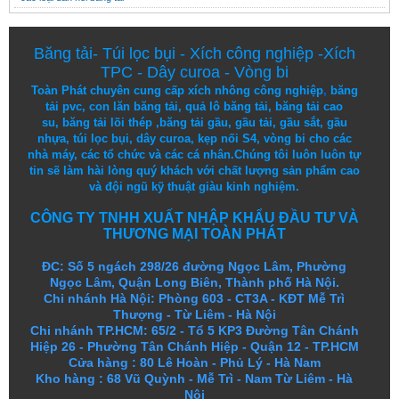
Băng tải
-
Túi lọc bụi
-
Xích công nghiệp
-
Xích
TPC
-
Dây curoa
-
Vòng bi
Toàn Phát chuyên cung cấp
xích nhông công nghiệp
,
băng
tải pvc
,
con lăn băng tải
,
quả lô băng tải
,
băng tải cao
su
,
băng tải lõi thép
,
băng tải gầu
,
gầu tải
,
gầu sắt
,
gầu
nhựa
,
túi lọc bụi
, dây curoa,
kẹp nối S4
,
vòng bi
cho các
nhà máy, các tổ chức và các cá nhân.
Chúng tôi
luôn luôn
tự
tin
sẽ
làm
hài lòng
quý khách
với
chất lượng
sản
phẩm
cao
và
đội ngũ
kỹ thuật
giàu kinh nghiệm.
CÔNG TY TNHH XUẤT NHẬP KHẨU ĐẦU TƯ VÀ
THƯƠNG MẠI TOÀN PHÁT
ĐC: Số 5 ngách 298/26 đường Ngọc Lâm, Phường
Ngọc Lâm, Quận Long Biên, Thành phố Hà Nội.
Chi nhánh Hà Nội: Phòng 603 - CT3A - KĐT Mễ Trì
Thượng - Từ Liêm - Hà Nội
Chi nhánh TP.HCM: 65/2 - Tổ 5 KP3 Đường Tân Chánh
Hiệp 26 - Phường Tân Chánh Hiệp - Quận 12 - TP.HCM
Cửa hàng
:
80 Lê Hoàn - Phủ Lý - Hà Nam
Kho hàng
:
68 Vũ Quỳnh - Mễ Trì - Nam Từ Liêm - Hà
Nội