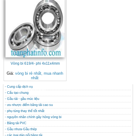
Vòng bi 619/4- phi 4x11x4mm
Giá:
vòng bi rẻ nhất, mua nhanh
nhất
- Cung cấp dịch vụ
CONTACT
THÔNG TIN HỮU ÍCH
- Cấu tạo chung
- Gầu tải - gầu múc liệu
- ưu nhược điểm băng tải cao su
- phụ tùng thay thế tốt nhất
- nguyên nhân chính gây hỏng vòng bi
- Băng tải PVC
- Gầu nhưa-Gầu thép
- các loại dán nối băng tải