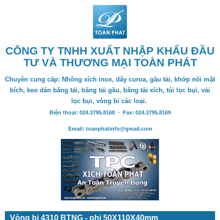
CÔNG TY TNHH XUẤT NHẬP KHẨU ĐẦU
TƯ VÀ THƯƠNG MẠI TOÀN PHÁT
Chuyên cung cấp: Nhông xích inox, dây curoa, gầu tải, khớp nối mặt
bích, keo dán băng tải, băng tải gầu, băng tải xích, túi lọc bụi, vải
lọc bụi, vòng bi các loại.
Điện thoại: 024.3795.8168 - Fax: 024.3795.8169
Email: toanphatinfo@gmail.com
Vòng bi 4310 BTNG - phi 50X110X40mm