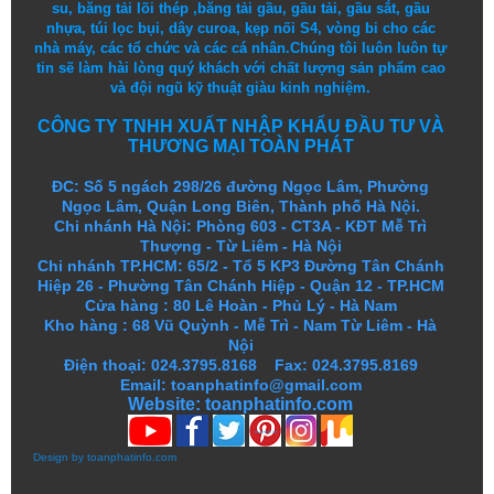
su
,
băng tải lõi thép
,
băng tải gầu
,
gầu tải
,
gầu sắt
,
gầu
nhựa
,
túi lọc bụi
, dây curoa,
kẹp nối S4
,
vòng bi
cho các
nhà máy, các tổ chức và các cá nhân.
Chúng tôi
luôn luôn
tự
tin
sẽ
làm
hài lòng
quý khách
với
chất lượng
sản
phẩm
cao
và
đội ngũ
kỹ thuật
giàu kinh nghiệm.
CÔNG TY TNHH XUẤT NHẬP KHẨU ĐẦU TƯ VÀ
THƯƠNG MẠI TOÀN PHÁT
ĐC: Số 5 ngách 298/26 đường Ngọc Lâm, Phường
Ngọc Lâm, Quận Long Biên, Thành phố Hà Nội.
Chi nhánh Hà Nội: Phòng 603 - CT3A - KĐT Mễ Trì
Thượng - Từ Liêm - Hà Nội
Chi nhánh TP.HCM: 65/2 - Tổ 5 KP3 Đường Tân Chánh
Hiệp 26 - Phường Tân Chánh Hiệp - Quận 12 - TP.HCM
Cửa hàng
:
80 Lê Hoàn - Phủ Lý - Hà Nam
Kho hàng
:
68 Vũ Quỳnh - Mễ Trì - Nam Từ Liêm - Hà
Nội
Điện thoại: 024.3795.8168 Fax: 024.3795.8169
Email: toanphatinfo@gmail.com
Website:
toanphatinfo.com
Design by
toanphatinfo.com