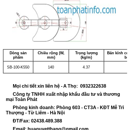
Dòng sản
Chiều rộng (W,
Trọng lượng
Bán kính con
phẩm
mm)
(kg/m)
bê
SB-100-K550
140
4.37
Mọi chi tiết xin liên hệ - A Thọ: 0932322638
Công ty TNHH xuất nhập khẩu đầu tư và thương
mại Toàn Phát
Phòng kinh doanh: Phòng 603 - CT3A - KĐT Mễ Trì
Thượng - Từ Liêm - Hà Nội
ĐT/Fax: 02438.489.388
Email: huaquyetthang@gmail.com