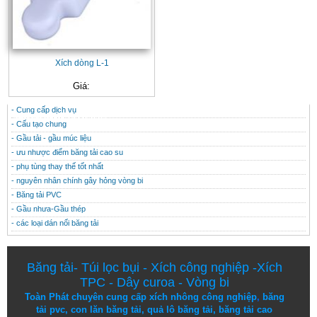
Xích dòng L-1
Giá:
- Cung cấp dịch vụ
CONTACT
THÔNG TIN HỮU ÍCH
- Cấu tạo chung
- Gầu tải - gầu múc liệu
- ưu nhược điểm băng tải cao su
- phụ tùng thay thế tốt nhất
- nguyên nhân chính gây hỏng vòng bi
- Băng tải PVC
- Gầu nhưa-Gầu thép
- các loại dán nối băng tải
Băng tải
-
Túi lọc bụi
-
Xích công nghiệp
-
Xích
TPC
-
Dây curoa
-
Vòng bi
Toàn Phát chuyên cung cấp
xích nhông công nghiệp
,
băng
tải pvc
,
con lăn băng tải
,
quả lô băng tải
,
băng tải cao