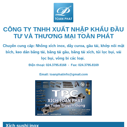
CÔNG TY TNHH XUẤT NHẬP KHẨU ĐẦU
TƯ VÀ THƯƠNG MẠI TOÀN PHÁT
Chuyên cung cấp: Nhông xích inox, dây curoa, gầu tải, khớp nối mặt
bích, keo dán băng tải, băng tải gầu, băng tải xích, túi lọc bụi, vải
lọc bụi, vòng bi các loại.
Điện thoại: 024.3795.8168 - Fax: 024.3795.8169
Email: toanphatinfo@gmail.com
Xích sushi inox