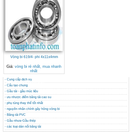
Vòng bi 619/4- phi 4x11x4mm
Giá:
vòng bi rẻ nhất, mua nhanh
nhất
- Cung cấp dịch vụ
CONTACT
THÔNG TIN HỮU ÍCH
- Cấu tạo chung
- Gầu tải - gầu múc liệu
- ưu nhược điểm băng tải cao su
- phụ tùng thay thế tốt nhất
- nguyên nhân chính gây hỏng vòng bi
- Băng tải PVC
- Gầu nhưa-Gầu thép
- các loại dán nối băng tải