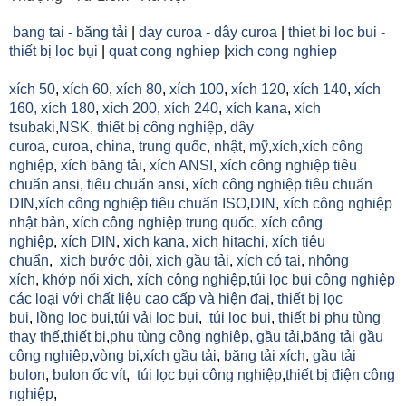
bang tai - băng tải
|
day curoa - dây curoa
|
thiet bi loc bui -
thiết bị lọc bụi
|
quat cong nghiep
|
xich cong nghiep
xích 50
,
xích 60
,
xích 80
,
xích 100
,
xích 120
,
xích 140
,
xích
160,
xích 180
,
xích 200
,
xích 240
,
xích kana
,
xích
tsubaki
,
NSK
,
thiết bị công nghiệp
,
dây
curoa
,
curoa
,
china
,
trung quốc
,
nhật
,
mỹ
,
xích
,
xích công
nghiệp
,
xích băng tải
,
xích ANSI
,
xích công nghiệp tiêu
chuẩn ansi
,
tiêu chuẩn ansi
,
xích công nghiệp tiêu chuẩn
DIN
,
xích công nghiệp tiêu chuẩn ISO
,
DIN
,
xích công nghiệp
nhật bản
,
xích công nghiệp trung quốc
,
xích công
nghiệp
,
xích DIN
,
xich kana,
xich hitachi
,
xích tiêu
chuẩn
,
xich bước đôi
,
xich gầu tải
,
xích có tai
,
nhông
xích
,
khớp nối xich
,
xích công nghiệp
,
túi lọc bụi công nghiệp
các loại với chất liệu cao cấp và hiện đaị
,
thiết bị lọc
bụi
,
lồng lọc bụi
,
túi vải lọc bụi
,
túi lọc bụi
,
thiết bị phụ tùng
thay thế
,
thiết bị
,
phụ tùng công nghiệp,
gầu tải
,
băng tải gầu
công nghiệp
,
vòng bi
,
xích gầu tải
,
băng tải xích
,
gầu tải
bulon
,
bulon ốc vít
,
túi lọc bụi công nghiệp
,
thiết bị điện công
nghiệp
,