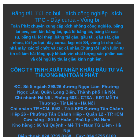
Băng tải
-
Túi lọc bụi
-
Xích công nghiệp
-
Xích
TPC
-
Dây curoa
-
Vòng bi
Toàn Phát chuyên cung cấp
xích nhông công nghiệp
,
băng
tải pvc
,
con lăn băng tải
,
quả lô băng tải
,
băng tải cao
su
,
băng tải lõi thép
,
băng tải gầu
,
gầu tải
,
gầu sắt
,
gầu
nhựa
,
túi lọc bụi
, dây curoa,
kẹp nối S4
,
vòng bi
cho các
nhà máy, các tổ chức và các cá nhân.
Chúng tôi
luôn luôn
tự
tin
sẽ
làm
hài lòng
quý khách
với
chất lượng
sản
phẩm
cao
và
đội ngũ
kỹ thuật
giàu kinh nghiệm.
CÔNG TY TNHH XUẤT NHẬP KHẨU ĐẦU TƯ VÀ
THƯƠNG MẠI TOÀN PHÁT
ĐC: Số 5 ngách 298/26 đường Ngọc Lâm, Phường
Ngọc Lâm, Quận Long Biên, Thành phố Hà Nội.
Chi nhánh Hà Nội: Phòng 603 - CT3A - KĐT Mễ Trì
Thượng - Từ Liêm - Hà Nội
Chi nhánh TP.HCM: 65/2 - Tổ 5 KP3 Đường Tân Chánh
Hiệp 26 - Phường Tân Chánh Hiệp - Quận 12 - TP.HCM
Cửa hàng
:
80 Lê Hoàn - Phủ Lý - Hà Nam
Kho hàng
:
68 Vũ Quỳnh - Mễ Trì - Nam Từ Liêm - Hà
Nội
Điện thoại: 024.3795.8168 Fax: 024.3795.8169