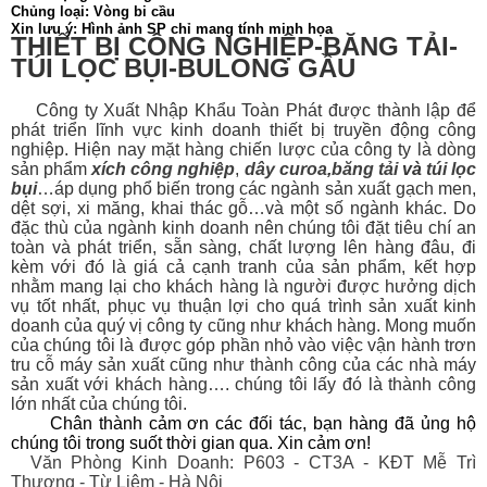
Chủng loại: Vòng bi cầu
Xin lưu ý: Hình ảnh SP chỉ mang tính minh họa
THIẾT BỊ CÔNG NGHIỆP-BĂNG TẢI-
TÚI LỌC BỤI-BULONG GẦU
Công ty Xuất Nhập Khẩu Toàn Phát được thành lập để
phát triển lĩnh vực kinh doanh thiết bị
truyền động công
nghiệp. Hiện nay mặt hàng chiến lược của công ty là dòng
sản phẩm
xích công nghiệp
,
dây curoa
,
băng tải
và
túi lọc
bụi
…áp dụng phổ biến trong các ngành sản xuất gạch men,
dệt sợi, xi măng, khai thác gỗ…và một số ngành khác. Do
đặc thù của ngành kinh doanh nên chúng tôi đặt tiêu chí an
toàn và phát triển, sẵn sàng, chất lượng lên hàng đâu, đi
kèm với đó là giá cả cạnh tranh của sản phẩm, kết hợp
nhằm mang lại cho khách hàng là người được hưởng dịch
vụ tốt nhất, phục vụ thuận lợi cho quá trình sản xuất kinh
doanh của quý vị công ty cũng như khách hàng. Mong muốn
của chúng tôi là được góp phần nhỏ vào việc vận hành trơn
tru cỗ máy sản xuất cũng như thành công của các nhà máy
sản xuất với khách hàng…. chúng tôi lấy đó là thành công
lớn nhất của chúng tôi.
Chân thành cảm ơn các đối tác, bạn hàng đã ủng hộ
chúng tôi trong suốt thời gian qua. Xin cảm ơn!
Văn Phòng Kinh Doanh: P603 - CT3A - KĐT Mễ Trì
Thượng - Từ Liêm - Hà Nội