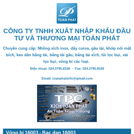
CÔNG TY TNHH XUẤT NHẬP KHẨU ĐẦU
TƯ VÀ THƯƠNG MẠI TOÀN PHÁT
Chuyên cung cấp: Nhông xích inox, dây curoa, gầu tải, khớp nối mặt
bích, keo dán băng tải, băng tải gầu, băng tải xích, túi lọc bụi, vải
lọc bụi, vòng bi các loại.
Điện thoại: 024.3795.8168 - Fax: 024.3795.8169
Email: toanphatinfo@gmail.com
Vòng bi 16003 - Bạc đạn 16003