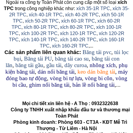
Ngoài ra công ty Toàn Phát còn cung cấp một số loại
xích
TPC
trong công nghiệp khác như:
xích 35-1R TPC
,
xích 35-
2R TPC
,
xích 40-1R TPC
,
xích 40-2R TPC
,
xích 50-1R
TPC
,
xích 50-2R TPC
,
xích 60-1R TPC
,
xích 60-2R
TPC
,
xích 80-1R TPC
,
xích 80-2R TPC
,
xích 100-1R
TPC
,
xích 100-2R TPC
,
xích 120-1R TPC
,
xích 120-2R
TPC
,
xích 140-1R TPC
,
xích 140-2R TPC
,
xích 160-1R
TPC
,
xích 160-2R TPC
,...
Băng tải pvc
,
túi lọc
Các sản phẩm liên quan khác:
bụi
,
Băng tải PU
,
băng tải cao su
,
băng tải con
lăn
,
băng tải gầu
,
gầu tải
,
dây curoa
,
nhông xích
,
phụ
kiện băng tải
,
dán nối băng tải
,
keo dán băng tải
,
máy
đóng bao tự động
,
vòng bi tự lựa
,
vòng bi côn
,
vòng
bi cầu
,
ghim nối băng tải
,
bản lề nối băng tải
,...
Mọi chi tiết xin liên hệ - A
Thọ
:
0932322638
Công ty TNHH xuất nhập khẩu đầu tư và thương mại
Toàn Phát
Phòng kinh doanh: Phòng 603 - CT3A - KĐT Mễ Trì
Thượng - Từ Liêm - Hà Nội