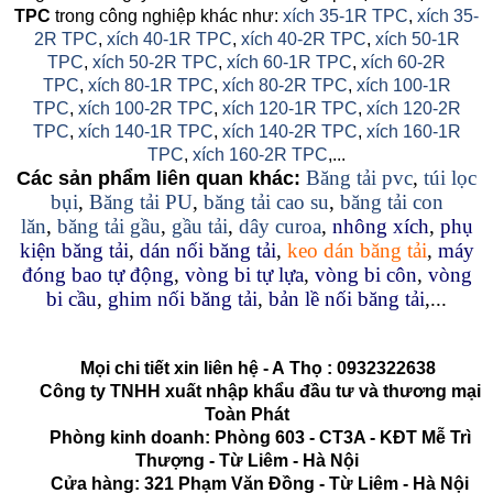
TPC
trong công nghiệp khác như:
xích 35-1R TPC
,
xích 35-
2R TPC
,
xích 40-1R TPC
,
xích 40-2R TPC
,
xích 50-1R
TPC
,
xích 50-2R TPC
,
xích 60-1R TPC
,
xích 60-2R
TPC
,
xích 80-1R TPC
,
xích 80-2R TPC
,
xích 100-1R
TPC
,
xích 100-2R TPC
,
xích 120-1R TPC
,
xích 120-2R
TPC
,
xích 140-1R TPC
,
xích 140-2R TPC
,
xích 160-1R
TPC
,
xích 160-2R TPC
,...
Băng tải pvc
,
túi lọc
Các sản phẩm liên quan khác:
bụi
,
Băng tải PU
,
băng tải cao su
,
băng tải con
lăn
,
băng tải gầu
,
gầu tải
,
dây curoa
,
nhông xích
,
phụ
kiện băng tải
,
dán nối băng tải
,
keo dán băng tải
,
máy
đóng bao tự động
,
vòng bi tự lựa
,
vòng bi côn
,
vòng
bi cầu
,
ghim nối băng tải
,
bản lề nối băng tải
,...
Mọi chi tiết xin liên hệ - A
Thọ
:
0932322638
Công ty TNHH xuất nhập khẩu đầu tư và thương mại
Toàn Phát
Phòng kinh doanh: Phòng 603 - CT3A - KĐT Mễ Trì
Thượng - Từ Liêm - Hà Nội
Cửa hàng: 321 Phạm Văn Đồng - Từ Liêm - Hà Nội