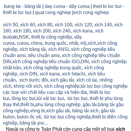
bang tai - băng tải
|
day curoa - dây curoa
|
thiet bi loc bui -
thiết bị lọc bụi
|
quat cong nghiep
|
xich cong nghiep
xích 50
,
xích 60
,
xích 80
,
xích 100
,
xích 120
,
xích 140
,
xích
160,
xích 180
,
xích 200
,
xích 240
,
xích kana
,
xích
tsubaki
,
NSK
,
thiết bị công nghiệp
,
dây
curoa
,
curoa
,
china
,
trung quốc
,
nhật
,
mỹ
,
xích
,
xích công
nghiệp
,
xích băng tải
,
xích ANSI
,
xích công nghiệp tiêu
chuẩn ansi
,
tiêu chuẩn ansi
,
xích công nghiệp tiêu chuẩn
DIN
,
xích công nghiệp tiêu chuẩn ISO
,
DIN
,
xích công nghiệp
nhật bản
,
xích công nghiệp trung quốc
,
xích công
nghiệp
,
xích DIN
,
xich kana,
xich hitachi
,
xích tiêu
chuẩn
,
xich bước đôi
,
xich gầu tải
,
xích có tai
,
nhông
xích
,
khớp nối xich
,
xích công nghiệp
,
túi lọc bụi công nghiệp
các loại với chất liệu cao cấp và hiện đaị
,
thiết bị lọc
bụi
,
lồng lọc bụi
,
túi vải lọc bụi
,
túi lọc bụi
,
thiết bị phụ tùng
thay thế
,
thiết bị
,
phụ tùng công nghiệp,
gầu tải
,
băng tải gầu
công nghiệp
,
vòng bi
,
xích gầu tải
,
băng tải xích
,
gầu tải
bulon
,
bulon ốc vít
,
túi lọc bụi công nghiệp
,
thiết bị điện công
nghiệp
,
băng tải pvc...
Ngoài ra công ty Toàn Phát còn cung cấp một số loại
xích