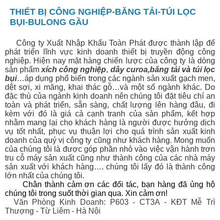
THIẾT BỊ CÔNG NGHIỆP-BĂNG TẢI-TÚI LỌC
BỤI-BULONG GẦU
Công ty Xuất Nhập Khẩu Toàn Phát được thành lập để
phát triển lĩnh vực kinh doanh thiết bị
truyền động công
nghiệp. Hiện nay mặt hàng chiến lược của công ty là dòng
sản phẩm
xích công nghiệp
,
dây curoa
,
băng tải
và
túi lọc
bụi
…áp dụng phổ biến trong các ngành sản xuất gạch men,
dệt sợi, xi măng, khai thác gỗ…và một số ngành khác. Do
đặc thù của ngành kinh doanh nên chúng tôi đặt tiêu chí an
toàn và phát triển, sẵn sàng, chất lượng lên hàng đâu, đi
kèm với đó là giá cả cạnh tranh của sản phẩm, kết hợp
nhằm mang lại cho khách hàng là người được hưởng dịch
vụ tốt nhất, phục vụ thuận lợi cho quá trình sản xuất kinh
doanh của quý vị công ty cũng như khách hàng. Mong muốn
của chúng tôi là được góp phần nhỏ vào việc vận hành trơn
tru cỗ máy sản xuất cũng như thành công của các nhà máy
sản xuất với khách hàng…. chúng tôi lấy đó là thành công
lớn nhất của chúng tôi.
Chân thành cảm ơn các đối tác, bạn hàng đã ủng hộ
chúng tôi trong suốt thời gian qua. Xin cảm ơn!
Văn Phòng Kinh Doanh: P603 - CT3A - KĐT Mễ Trì
Thượng - Từ Liêm - Hà Nội