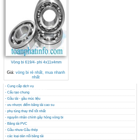
Vòng bi 619/4- phi 4x11x4mm
Giá:
vòng bi rẻ nhất, mua nhanh
nhất
- Cung cấp dịch vụ
CONTACT
THÔNG TIN HỮU ÍCH
- Cấu tạo chung
- Gầu tải - gầu múc liệu
- ưu nhược điểm băng tải cao su
- phụ tùng thay thế tốt nhất
- nguyên nhân chính gây hỏng vòng bi
- Băng tải PVC
- Gầu nhưa-Gầu thép
- các loại dán nối băng tải