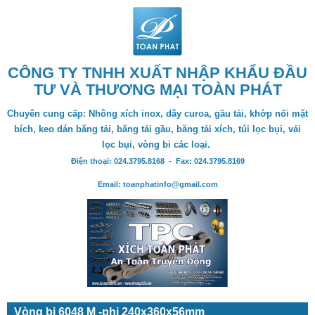
CÔNG TY TNHH XUẤT NHẬP KHẨU ĐẦU
TƯ VÀ THƯƠNG MẠI TOÀN PHÁT
Chuyên cung cấp: Nhông xích inox, dây curoa, gầu tải, khớp nối mặt
bích, keo dán băng tải, băng tải gầu, băng tải xích, túi lọc bụi, vải
lọc bụi, vòng bi các loại.
Điện thoại: 024.3795.8168 - Fax: 024.3795.8169
Email: toanphatinfo@gmail.com
Vòng bi 6048 M -phi 240x360x56mm