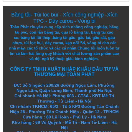
Băng tải
-
Túi lọc bụi
-
Xích công nghiệp
-
Xích
TPC
-
Dây curoa
-
Vòng bi
Toàn Phát chuyên cung cấp
xích nhông công nghiệp
,
băng
tải pvc
,
con lăn băng tải
,
quả lô băng tải
,
băng tải cao
su
,
băng tải lõi thép
,
băng tải gầu
,
gầu tải
,
gầu sắt
,
gầu
nhựa
,
túi lọc bụi
, dây curoa,
kẹp nối S4
,
vòng bi
cho các
nhà máy, các tổ chức và các cá nhân.
Chúng tôi
luôn luôn
tự
tin
sẽ
làm
hài lòng
quý khách
với
chất lượng
sản
phẩm
cao
và
đội ngũ
kỹ thuật
giàu kinh nghiệm.
CÔNG TY TNHH XUẤT NHẬP KHẨU ĐẦU TƯ VÀ
THƯƠNG MẠI TOÀN PHÁT
ĐC: Số 5 ngách 298/26 đường Ngọc Lâm, Phường
Ngọc Lâm, Quận Long Biên, Thành phố Hà Nội.
Chi nhánh Hà Nội: Phòng 603 - CT3A - KĐT Mễ Trì
Thượng - Từ Liêm - Hà Nội
Chi nhánh TP.HCM: 65/2 - Tổ 5 KP3 Đường Tân Chánh
Hiệp 26 - Phường Tân Chánh Hiệp - Quận 12 - TP.HCM
Cửa hàng
:
80 Lê Hoàn - Phủ Lý - Hà Nam
Kho hàng
:
68 Vũ Quỳnh - Mễ Trì - Nam Từ Liêm - Hà
Nội