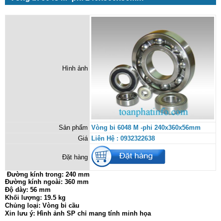
Hình ảnh
Sản phẩm
Vòng bi 6048 M -phi 240x360x56mm
Giá
Liên Hệ : 0932322638
Đặt hàng
Đường kính trong:
240 mm
Đường kính ngoài: 360 mm
Độ dày: 56 mm
Khối lượng: 19.5 kg
Chủng loại: Vòng bi cầu
Xin lưu ý: Hình ảnh SP chỉ mang tính minh họa