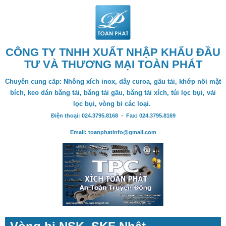
CÔNG TY TNHH XUẤT NHẬP KHẨU ĐẦU
TƯ VÀ THƯƠNG MẠI TOÀN PHÁT
Chuyên cung cấp: Nhông xích inox, dây curoa, gầu tải, khớp nối mặt
bích, keo dán băng tải, băng tải gầu, băng tải xích, túi lọc bụi, vải
lọc bụi, vòng bi các loại.
Điện thoại: 024.3795.8168 - Fax: 024.3795.8169
Email: toanphatinfo@gmail.com