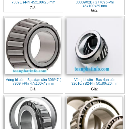
7309E )-Phi 45x100x25 mm
30309X2B ( 27709 )-Phi
45x100x29 mm
Giá:
Giá:
Vòng bi côn - Bạc đạn côn 306/47 (
Vòng bi côn - Bạc đạn côn
7909 )-Phi 47x100x43 mm
32010/YB2-Phi 50x80x20 mm
Giá:
Giá: