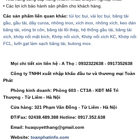
• Các lợi ích bảo hành sản phẩm cho khách hàng.
Các sản phẩm liên quan khác:
túi lọc bụi
,
vải lọc bụi,
băng tải
gầu
,
gầu tải
,
dây curoa
,
nhông inox
,
xích inox,
nhông xích
,
keo dán
băng tải
,
vòng bi côn
,
băng tải lõi thép
,
hệ thống gầu tải
,
băng tải
xích
,
khớp nối mặt bích
,
Khớp nối xích
,
Khớp nối xích KC
,
Khớp nối
FCL
,
lưỡi gạt làm sạch băng tải
,
bulong inox
.
Mọi chi tiết xin liên hệ - A
Thọ
:
0932322638
- 0917352638
Công ty TNHH xuất nhập khẩu đầu tư và thương mại Toàn
Phát
Phòng kinh doanh: Phòng 603 - CT3A - KĐT Mễ Trì
Thượng - Từ Liêm - Hà Nội
Cửa hàng: 321 Phạm Văn Đồng - Từ Liêm - Hà Nội
ĐT/Fax: 02438.489.388 Hotline: 0917.352.638
Email: huaquyetthang@gmail.com
Website:
toanphatinfo.com