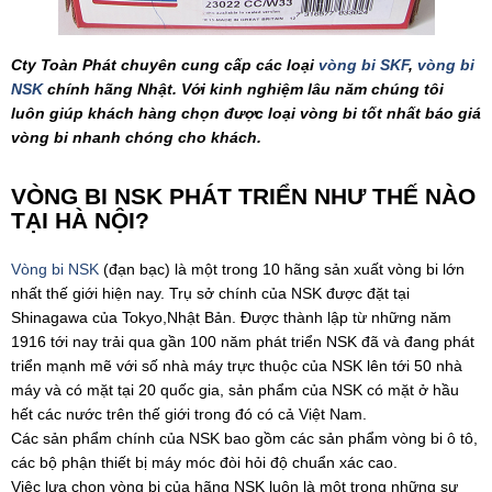
Cty Toàn Phát chuyên cung cấp các loại
vòng bi SKF
,
vòng bi
NSK
chính hãng Nhật. Với kinh nghiệm lâu năm chúng tôi
luôn giúp khách hàng chọn được loại vòng bi tốt nhất báo giá
vòng bi nhanh chóng cho khách.
VÒNG BI NSK PHÁT TRIỂN NHƯ THẾ NÀO
TẠI HÀ NỘI?
Vòng bi NSK
(đạn bạc) là một trong 10 hãng sản xuất vòng bi lớn
nhất thế giới hiện nay. Trụ sở chính của NSK được đặt tại
Shinagawa của Tokyo,Nhật Bản. Được thành lập từ những năm
1916 tới nay trải qua gần 100 năm phát triển NSK đã và đang phát
triển mạnh mẽ với số nhà máy trực thuộc của NSK lên tới 50 nhà
máy và có mặt tại 20 quốc gia, sản phẩm của NSK có mặt ở hầu
hết các nước trên thế giới trong đó có cả Việt Nam.
Các sản phẩm chính của NSK bao gồm các sản phẩm vòng bi ô tô,
các bộ phận thiết bị máy móc đòi hỏi độ chuẩn xác cao.
Việc lựa chọn vòng bi của hãng NSK luôn là một trong những sự