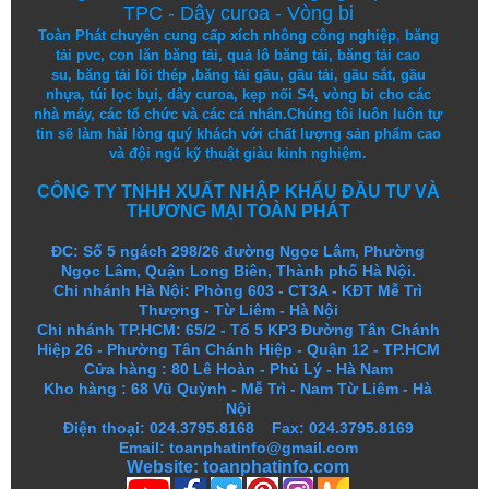
TPC
-
Dây curoa
-
Vòng bi
Toàn Phát chuyên cung cấp
xích nhông công nghiệp
,
băng
tải pvc
,
con lăn băng tải
,
quả lô băng tải
,
băng tải cao
su
,
băng tải lõi thép
,
băng tải gầu
,
gầu tải
,
gầu sắt
,
gầu
nhựa
,
túi lọc bụi
, dây curoa,
kẹp nối S4
,
vòng bi
cho các
nhà máy, các tổ chức và các cá nhân.
Chúng tôi
luôn luôn
tự
tin
sẽ
làm
hài lòng
quý khách
với
chất lượng
sản
phẩm
cao
và
đội ngũ
kỹ thuật
giàu kinh nghiệm.
CÔNG TY TNHH XUẤT NHẬP KHẨU ĐẦU TƯ VÀ
THƯƠNG MẠI TOÀN PHÁT
ĐC: Số 5 ngách 298/26 đường Ngọc Lâm, Phường
Ngọc Lâm, Quận Long Biên, Thành phố Hà Nội.
Chi nhánh Hà Nội: Phòng 603 - CT3A - KĐT Mễ Trì
Thượng - Từ Liêm - Hà Nội
Chi nhánh TP.HCM: 65/2 - Tổ 5 KP3 Đường Tân Chánh
Hiệp 26 - Phường Tân Chánh Hiệp - Quận 12 - TP.HCM
Cửa hàng
:
80 Lê Hoàn - Phủ Lý - Hà Nam
Kho hàng
:
68 Vũ Quỳnh - Mễ Trì - Nam Từ Liêm - Hà
Nội
Điện thoại: 024.3795.8168 Fax: 024.3795.8169
Email: toanphatinfo@gmail.com
Website:
toanphatinfo.com