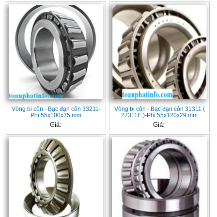
Vòng bi côn - Bạc đạn côn 33211-
Vòng bi côn - Bạc đạn côn 31311 (
Phi 55x100x35 mm
27311E )-Phi 55x120x29 mm
Giá:
Giá: