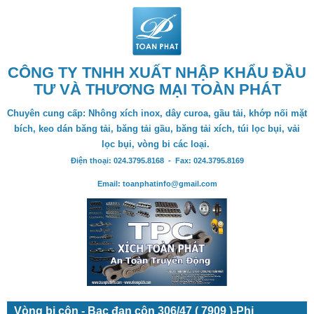
CÔNG TY TNHH XUẤT NHẬP KHẨU ĐẦU
TƯ VÀ THƯƠNG MẠI TOÀN PHÁT
Chuyên cung cấp: Nhông xích inox, dây curoa, gầu tải, khớp nối mặt
bích, keo dán băng tải, băng tải gầu, băng tải xích, túi lọc bụi, vải
lọc bụi, vòng bi các loại.
Điện thoại: 024.3795.8168 - Fax: 024.3795.8169
Email: toanphatinfo@gmail.com
Vòng bi côn - Bạc đạn côn 306/47 ( 7909 )-Phi