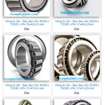
Vòng bi côn - Bạc đạn côn 30302 (
Vòng bi côn - Bạc đạn côn 30203 (
7302E )-Phi 15x42x13 mm
7203E )-Phi 17x40x12mm
Giá:
Giá:
Vòng bi côn - Bạc đạn côn 30303 (
Vòng bi côn - Bạc đạn côn 32303 (
7303E )-Phi 17x47x14 mm
7603E )-Phi 17x47x19 mm
Giá:
Giá: