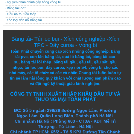
- nguyên nhân chính gây hỏng vòng bi
- Băng tải PVC
- Gầu nhưa-Gầu thép
- các loại dán nối băng tải
Băng tải
-
Túi lọc bụi
-
Xích công nghiệp
-
Xích
TPC
-
Dây curoa
-
Vòng bi
Toàn Phát chuyên cung cấp
xích nhông công nghiệp
,
băng
tải pvc
,
con lăn băng tải
,
quả lô băng tải
,
băng tải cao
su
,
băng tải lõi thép
,
băng tải gầu
,
gầu tải
,
gầu sắt
,
gầu
nhựa
,
túi lọc bụi
, dây curoa,
kẹp nối S4
,
vòng bi
cho các
nhà máy, các tổ chức và các cá nhân.
Chúng tôi
luôn luôn
tự
tin
sẽ
làm
hài lòng
quý khách
với
chất lượng
sản
phẩm
cao
và
đội ngũ
kỹ thuật
giàu kinh nghiệm.
CÔNG TY TNHH XUẤT NHẬP KHẨU ĐẦU TƯ VÀ
THƯƠNG MẠI TOÀN PHÁT
ĐC: Số 5 ngách 298/26 đường Ngọc Lâm, Phường
Ngọc Lâm, Quận Long Biên, Thành phố Hà Nội.
Chi nhánh Hà Nội: Phòng 603 - CT3A - KĐT Mễ Trì
Thượng - Từ Liêm - Hà Nội
Chi nhánh TP.HCM: 65/2 - Tổ 5 KP3 Đường Tân Chánh