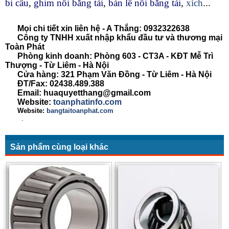
bi cầu
,
ghim nối băng tải
,
bản lề nối băng tải
,
xích
...
Mọi chi tiết xin liên hệ - A Thắng:
0932322638
Công ty TNHH xuất nhập khẩu đầu tư và thương mại
Toàn Phát
Phòng kinh doanh: Phòng 603 - CT3A - KĐT Mễ Trì
Thượng - Từ Liêm - Hà Nội
Cửa hàng: 321 Phạm Văn Đồng - Từ Liêm - Hà Nội
ĐT/Fax: 02438.489.388
Email: huaquyetthang@gmail.com
Website:
toanphatinfo.com
Website:
bangtaitoanphat.com
.
Sản phẩm cùng loại khác