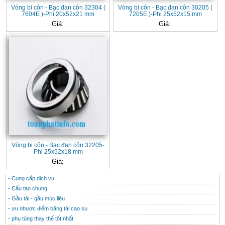
Vòng bi côn - Bạc đạn côn 32304 (
Vòng bi côn - Bạc đạn côn 30205 (
7604E )-Phi 20x52x21 mm
7205E )-Phi 25x52x15 mm
Giá:
Giá:
Vòng bi côn - Bạc đạn côn 32205-
Phi 25x52x18 mm
Giá:
- Cung cấp dịch vụ
CONTACT
THÔNG TIN HỮU ÍCH
- Cấu tạo chung
- Gầu tải - gầu múc liệu
- ưu nhược điểm băng tải cao su
- phụ tùng thay thế tốt nhất