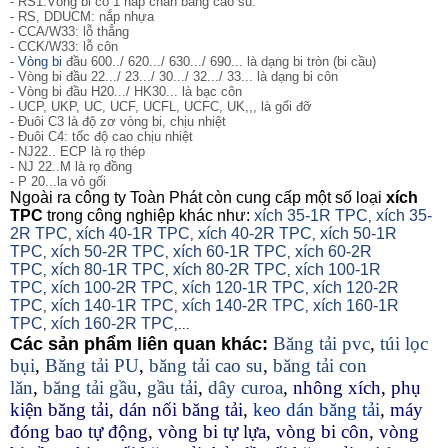
- RS1:Vòng bi có 1 nắp chắn bằng cao su.
- RS, DDUCM: nắp nhựa
- CCA/W33: lỗ thẳng
- CCK/W33: lỗ côn
-
Vòng bi
đầu 600../ 620.../ 630.../ 690... là dạng bi tròn (bi cầu)
- Vòng bi đầu 22.../ 23.../ 30.../ 32.../ 33... là dạng bi côn
- Vòng bi đầu H20.../ HK30... là bạc côn
- UCP, UKP, UC, UCF, UCFL, UCFC, UK,,, là gối đỡ
- Đuôi C3 là độ zơ vòng bi, chịu nhiệt
- Đuôi C4: tốc độ cao chịu nhiệt
- NJ22.. ECP là rọ thép
- NJ 22..M là rọ đồng
- P 20...la vỏ gối
Ngoài ra công ty Toàn Phát còn cung cấp một số loại
xích
TPC
trong công nghiệp khác như:
xích 35-1R TPC
xích 35-
,
2R TPC
xích 40-1R TPC
xích 40-2R TPC
xích 50-1R
,
,
,
TPC
xích 50-2R TPC
xích 60-1R TPC
xích 60-2R
,
,
,
TPC
xích 80-1R TPC
xích 80-2R TPC
xích 100-1R
,
,
,
TPC
xích 100-2R TPC
xích 120-1R TPC
xích 120-2R
,
,
,
TPC
xích 140-1R TPC
xích 140-2R TPC
xích 160-1R
,
,
,
TPC
xích 160-2R TPC
,
,...
Băng tải pvc
,
túi lọc
Các sản phẩm liên quan khác:
bụi
,
Băng tải PU
,
băng tải cao su
,
băng tải con
lăn
,
băng tải gầu
,
gầu tải
,
dây curoa
,
nhông xích
,
phụ
kiện băng tải
,
dán nối băng tải
,
keo dán băng tải
,
máy
đóng bao tự động
,
vòng bi tự lựa
,
vòng bi côn
,
vòng