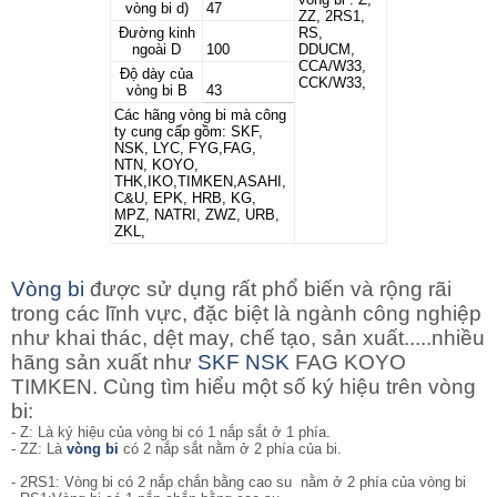
vòng bi d)
47
ZZ, 2RS1,
Đường kinh
RS,
ngoài D
100
DDUCM,
CCA/W33,
Độ dày của
CCK/W33,
vòng bi B
43
Các hãng vòng bi mà công
ty cung cấp gồm: SKF,
NSK, LYC, FYG,FAG,
NTN, KOYO,
THK,IKO,TIMKEN,ASAHI,
C&U, EPK, HRB, KG,
MPZ, NATRI, ZWZ, URB,
ZKL,
Vòng bi
được sử dụng rất phổ biến và rộng rãi
trong các lĩnh vực, đặc biệt là ngành công nghiệp
như khai thác, dệt may, chế tạo, sản xuất.....nhiều
hãng sản xuất như
SKF
NSK
FAG KOYO
TIMKEN. Cùng tìm hiểu một số ký hiệu trên vòng
bi:
- Z: Là ký hiệu của vòng bi có 1 nắp sắt ở 1 phía.
- ZZ: Là
vòng bi
có 2 nắp sắt nằm ở 2 phía của bi.
- 2RS1: Vòng bi
có 2 nắp chắn bằng cao su nằm ở 2 phía của vòng bi