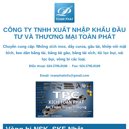
CÔNG TY TNHH XUẤT NHẬP KHẨU ĐẦU
TƯ VÀ THƯƠNG MẠI TOÀN PHÁT
Chuyên cung cấp: Nhông xích inox, dây curoa, gầu tải, khớp nối mặt
bích, keo dán băng tải, băng tải gầu, băng tải xích, túi lọc bụi, vải
lọc bụi, vòng bi các loại.
Điện thoại: 024.3795.8168 - Fax: 024.3795.8169
Email: toanphatinfo@gmail.com