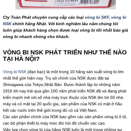
Cty Toàn Phát chuyên cung cấp các loại
vòng bi SKF
,
vòng bi
NSK
chính hãng Nhật. Với kinh nghiệm lâu năm chúng tôi
luôn giúp khách hàng chọn được loại vòng bi tốt nhất báo giá
vòng bi nhanh chóng cho khách.
VÒNG BI NSK PHÁT TRIỂN NHƯ THẾ NÀO
TẠI HÀ NỘI?
Vòng bi NSK
(đạn bạc) là một trong 10 hãng sản xuất vòng bi lớn
nhất thế giới hiện nay. Trụ sở chính của NSK được đặt tại
Shinagawa của Tokyo,Nhật Bản. Được thành lập từ những năm
1916 tới nay trải qua gần 100 năm phát triển NSK đã và đang phát
triển mạnh mẽ với số nhà máy trực thuộc của NSK lên tới 50 nhà
máy và có mặt tại 20 quốc gia, sản phẩm của NSK có mặt ở hầu
hết các nước trên thế giới trong đó có cả Việt Nam.
Các sản phẩm chính của NSK bao gồm các sản phẩm vòng bi ô tô,
các bộ phận thiết bị máy móc đòi hỏi độ chuẩn xác cao.
Việc lựa chọn vòng bi của hãng NSK luôn là một trong những sự