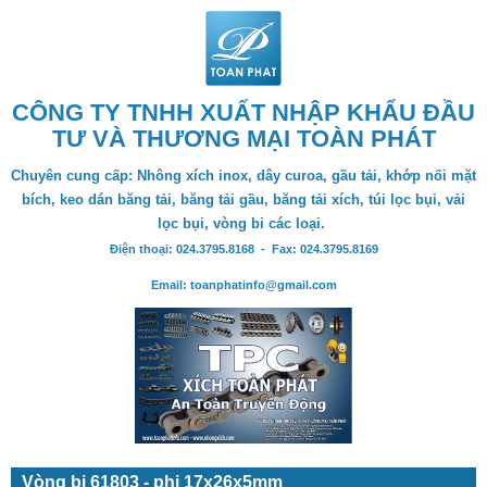
CÔNG TY TNHH XUẤT NHẬP KHẨU ĐẦU
TƯ VÀ THƯƠNG MẠI TOÀN PHÁT
Chuyên cung cấp: Nhông xích inox, dây curoa, gầu tải, khớp nối mặt
bích, keo dán băng tải, băng tải gầu, băng tải xích, túi lọc bụi, vải
lọc bụi, vòng bi các loại.
Điện thoại: 024.3795.8168 - Fax: 024.3795.8169
Email: toanphatinfo@gmail.com
Vòng bi 61803 - phi 17x26x5mm