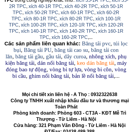
TPC
trong công nghiệp khác như:
xích 35-1R TPC
,
xích 35-
2R TPC
,
xích 40-1R TPC
,
xích 40-2R TPC
,
xích 50-1R
TPC
,
xích 50-2R TPC
,
xích 60-1R TPC
,
xích 60-2R
TPC
,
xích 80-1R TPC
,
xích 80-2R TPC
,
xích 100-1R
TPC
,
xích 100-2R TPC
,
xích 120-1R TPC
,
xích 120-2R
TPC
,
xích 140-1R TPC
,
xích 140-2R TPC
,
xích 160-1R
TPC
,
xích 160-2R TPC
,...
Băng tải pvc
,
túi lọc
Các sản phẩm liên quan khác:
bụi
,
Băng tải PU
,
băng tải cao su
,
băng tải con
lăn
,
băng tải gầu
,
gầu tải
,
dây curoa
,
nhông xích
,
phụ
kiện băng tải
,
dán nối băng tải
,
keo dán băng tải
,
máy
đóng bao tự động
,
vòng bi tự lựa
,
vòng bi côn
,
vòng
bi cầu
,
ghim nối băng tải
,
bản lề nối băng tải
,...
Mọi chi tiết xin liên hệ - A
Thọ
:
0932322638
Công ty TNHH xuất nhập khẩu đầu tư và thương mại
Toàn Phát
Phòng kinh doanh: Phòng 603 - CT3A - KĐT Mễ Trì
Thượng - Từ Liêm - Hà Nội
Cửa hàng: 321 Phạm Văn Đồng - Từ Liêm - Hà Nội
ĐT/Fax: 02438.489.388