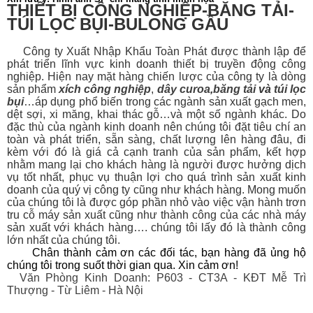
THIẾT BỊ CÔNG NGHIỆP-BĂNG TẢI-
TÚI LỌC BỤI-BULONG GẦU
Công ty Xuất Nhập Khẩu Toàn Phát được thành lập để
phát triển lĩnh vực kinh doanh thiết bị
truyền động công
nghiệp. Hiện nay mặt hàng chiến lược của công ty là dòng
sản phẩm
xích công nghiệp
,
dây curoa
,
băng tải
và
túi lọc
bụi
…áp dụng phổ biến trong các ngành sản xuất gạch men,
dệt sợi, xi măng, khai thác gỗ…và một số ngành khác. Do
đặc thù của ngành kinh doanh nên chúng tôi đặt tiêu chí an
toàn và phát triển, sẵn sàng, chất lượng lên hàng đâu, đi
kèm với đó là giá cả cạnh tranh của sản phẩm, kết hợp
nhằm mang lại cho khách hàng là người được hưởng dịch
vụ tốt nhất, phục vụ thuận lợi cho quá trình sản xuất kinh
doanh của quý vị công ty cũng như khách hàng. Mong muốn
của chúng tôi là được góp phần nhỏ vào việc vận hành trơn
tru cỗ máy sản xuất cũng như thành công của các nhà máy
sản xuất với khách hàng…. chúng tôi lấy đó là thành công
lớn nhất của chúng tôi.
Chân thành cảm ơn các đối tác, bạn hàng đã ủng hộ
chúng tôi trong suốt thời gian qua. Xin cảm ơn!
Văn Phòng Kinh Doanh: P603 - CT3A - KĐT Mễ Trì
Thượng - Từ Liêm - Hà Nội