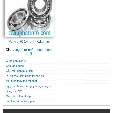
Vòng bi 619/4- phi 4x11x4mm
Giá:
vòng bi rẻ nhất, mua nhanh
nhất
- Cung cấp dịch vụ
CONTACT
THÔNG TIN HỮU ÍCH
- Cấu tạo chung
- Gầu tải - gầu múc liệu
- ưu nhược điểm băng tải cao su
- phụ tùng thay thế tốt nhất
- nguyên nhân chính gây hỏng vòng bi
- Băng tải PVC
- Gầu nhưa-Gầu thép
- các loại dán nối băng tải