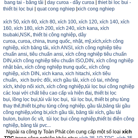
bang tai - băng tải
|
day curoa - dây curoa
|
thiet bi loc bui -
thiết bị lọc bụi
|
quat cong nghiep
|
xich cong nghiep
xích 50
,
xích 60
,
xích 80
,
xích 100
,
xích 120
,
xích 140
,
xích
160,
xích 180
,
xích 200
,
xích 240
,
xích kana
,
xích
tsubaki
,
NSK
,
thiết bị công nghiệp
,
dây
curoa
,
curoa
,
china
,
trung quốc
,
nhật
,
mỹ
,
xích
,
xích công
nghiệp
,
xích băng tải
,
xích ANSI
,
xích công nghiệp tiêu
chuẩn ansi
,
tiêu chuẩn ansi
,
xích công nghiệp tiêu chuẩn
DIN
,
xích công nghiệp tiêu chuẩn ISO
,
DIN
,
xích công nghiệp
nhật bản
,
xích công nghiệp trung quốc
,
xích công
nghiệp
,
xích DIN
,
xich kana,
xich hitachi
,
xích tiêu
chuẩn
,
xich bước đôi
,
xich gầu tải
,
xích có tai
,
nhông
xích
,
khớp nối xich
,
xích công nghiệp
,
túi lọc bụi công nghiệp
các loại với chất liệu cao cấp và hiện đaị
,
thiết bị lọc
bụi
,
lồng lọc bụi
,
túi vải lọc bụi
,
túi lọc bụi
,
thiết bị phụ tùng
thay thế
,
thiết bị
,
phụ tùng công nghiệp,
gầu tải
,
băng tải gầu
công nghiệp
,
vòng bi
,
xích gầu tải
,
băng tải xích
,
gầu tải
bulon
,
bulon ốc vít
,
túi lọc bụi công nghiệp
,
thiết bị điện công
nghiệp
,
băng tải pvc...
Ngoài ra công ty Toàn Phát còn cung cấp một số loại
xích