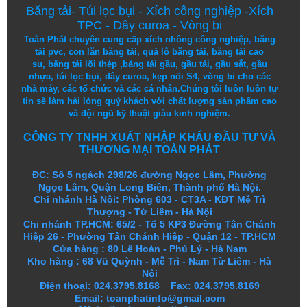
Băng tải
-
Túi lọc bụi
-
Xích công nghiệp
-
Xích
TPC
-
Dây curoa
-
Vòng bi
Toàn Phát chuyên cung cấp
xích nhông công nghiệp
,
băng
tải pvc
,
con lăn băng tải
,
quả lô băng tải
,
băng tải cao
su
,
băng tải lõi thép
,
băng tải gầu
,
gầu tải
,
gầu sắt
,
gầu
nhựa
,
túi lọc bụi
, dây curoa,
kẹp nối S4
,
vòng bi
cho các
nhà máy, các tổ chức và các cá nhân.
Chúng tôi
luôn luôn
tự
tin
sẽ
làm
hài lòng
quý khách
với
chất lượng
sản
phẩm
cao
và
đội ngũ
kỹ thuật
giàu kinh nghiệm.
CÔNG TY TNHH XUẤT NHẬP KHẨU ĐẦU TƯ VÀ
THƯƠNG MẠI TOÀN PHÁT
ĐC: Số 5 ngách 298/26 đường Ngọc Lâm, Phường
Ngọc Lâm, Quận Long Biên, Thành phố Hà Nội.
Chi nhánh Hà Nội: Phòng 603 - CT3A - KĐT Mễ Trì
Thượng - Từ Liêm - Hà Nội
Chi nhánh TP.HCM: 65/2 - Tổ 5 KP3 Đường Tân Chánh
Hiệp 26 - Phường Tân Chánh Hiệp - Quận 12 - TP.HCM
Cửa hàng
:
80 Lê Hoàn - Phủ Lý - Hà Nam
Kho hàng
:
68 Vũ Quỳnh - Mễ Trì - Nam Từ Liêm - Hà
Nội
Điện thoại: 024.3795.8168 Fax: 024.3795.8169
Email: toanphatinfo@gmail.com