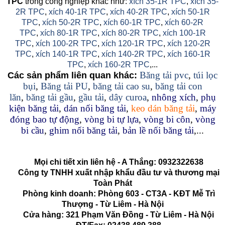
TPC
trong công nghiệp khác như:
xích 35-1R TPC
,
xích 35-
2R TPC
,
xích 40-1R TPC
,
xích 40-2R TPC
,
xích 50-1R
TPC
,
xích 50-2R TPC
,
xích 60-1R TPC
,
xích 60-2R
TPC
,
xích 80-1R TPC
,
xích 80-2R TPC
,
xích 100-1R
TPC
,
xích 100-2R TPC
,
xích 120-1R TPC
,
xích 120-2R
TPC
,
xích 140-1R TPC
,
xích 140-2R TPC
,
xích 160-1R
TPC
,
xích 160-2R TPC
,...
Băng tải pvc
,
túi lọc
Các sản phẩm liên quan khác:
bụi
,
Băng tải PU
,
băng tải cao su
,
băng tải con
lăn
,
băng tải gầu
,
gầu tải
,
dây curoa
,
nhông xích
,
phụ
kiện băng tải
,
dán nối băng tải
,
keo dán băng tải
,
máy
đóng bao tự động
,
vòng bi tự lựa
,
vòng bi côn
,
vòng
bi cầu
,
ghim nối băng tải
,
bản lề nối băng tải
,...
Mọi chi tiết xin liên hệ - A Thắng:
0932322638
Công ty TNHH xuất nhập khẩu đầu tư và thương mại
Toàn Phát
Phòng kinh doanh: Phòng 603 - CT3A - KĐT Mễ Trì
Thượng - Từ Liêm - Hà Nội
Cửa hàng: 321 Phạm Văn Đồng - Từ Liêm - Hà Nội