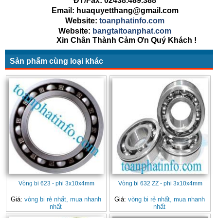
ĐT/Fax: 02438.489.388
Email: huaquyetthang@gmail.com
Website:
toanphatinfo.com
Website:
bangtaitoanphat.com
Xin Chân Thành Cảm Ơn Quý Khách !
Sản phẩm cùng loại khác
Vòng bi 623 - phi 3x10x4mm
Vòng bi 632 ZZ - phi 3x10x4mm
Giá:
vòng bi rẻ nhất, mua nhanh
Giá:
vòng bi rẻ nhất, mua nhanh
nhất
nhất