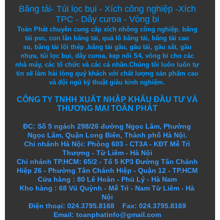
Băng tải
-
Túi lọc bụi
-
Xích công nghiệp
-
Xích
TPC
-
Dây curoa
-
Vòng bi
Toàn Phát chuyên cung cấp
xích nhông công nghiệp
,
băng
tải pvc
,
con lăn băng tải
,
quả lô băng tải
,
băng tải cao
su
,
băng tải lõi thép
,
băng tải gầu
,
gầu tải
,
gầu sắt
,
gầu
nhựa
,
túi lọc bụi
, dây curoa,
kẹp nối S4
,
vòng bi
cho các
nhà máy, các tổ chức và các cá nhân.
Chúng tôi
luôn luôn
tự
tin
sẽ
làm
hài lòng
quý khách
với
chất lượng
sản
phẩm
cao
và
đội ngũ
kỹ thuật
giàu kinh nghiệm.
CÔNG TY TNHH XUẤT NHẬP KHẨU ĐẦU TƯ VÀ
THƯƠNG MẠI TOÀN PHÁT
ĐC: Số 5 ngách 298/26 đường Ngọc Lâm, Phường
Ngọc Lâm, Quận Long Biên, Thành phố Hà Nội.
Chi nhánh Hà Nội: Phòng 603 - CT3A - KĐT Mễ Trì
Thượng - Từ Liêm - Hà Nội
Chi nhánh TP.HCM: 65/2 - Tổ 5 KP3 Đường Tân Chánh
Hiệp 26 - Phường Tân Chánh Hiệp - Quận 12 - TP.HCM
Cửa hàng
:
80 Lê Hoàn - Phủ Lý - Hà Nam
Kho hàng
:
68 Vũ Quỳnh - Mễ Trì - Nam Từ Liêm - Hà
Nội
Điện thoại: 024.3795.8168 Fax: 024.3795.8169
Email: toanphatinfo@gmail.com