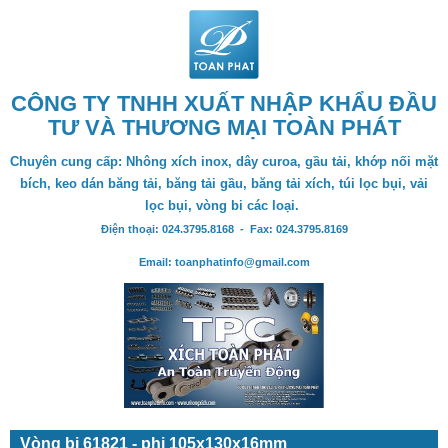
CÔNG TY TNHH XUẤT NHẬP KHẨU ĐẦU
TƯ VÀ THƯƠNG MẠI TOÀN PHÁT
Chuyên cung cấp: Nhông xích inox, dây curoa, gầu tải, khớp nối mặt
bích, keo dán băng tải, băng tải gầu, băng tải xích, túi lọc bụi, vải
lọc bụi, vòng bi các loại.
Điện thoại: 024.3795.8168 - Fax: 024.3795.8169
Email: toanphatinfo@gmail.com
Vòng bi 61821 - phi 105x130x16mm