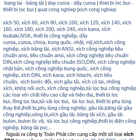
bang tai - băng tải
|
day curoa - dây curoa
|
thiet bi loc bui -
thiết bị lọc bụi
|
quat cong nghiep
|
xich cong nghiep
xích 50
,
xích 60
,
xích 80
,
xích 100
,
xích 120
,
xích 140
,
xích
160,
xích 180
,
xích 200
,
xích 240
,
xích kana
,
xích
tsubaki
,
NSK
,
thiết bị công nghiệp
,
dây
curoa
,
curoa
,
china
,
trung quốc
,
nhật
,
mỹ
,
xích
,
xích công
nghiệp
,
xích băng tải
,
xích ANSI
,
xích công nghiệp tiêu
chuẩn ansi
,
tiêu chuẩn ansi
,
xích công nghiệp tiêu chuẩn
DIN
,
xích công nghiệp tiêu chuẩn ISO
,
DIN
,
xích công nghiệp
nhật bản
,
xích công nghiệp trung quốc
,
xích công
nghiệp
,
xích DIN
,
xich kana,
xich hitachi
,
xích tiêu
chuẩn
,
xich bước đôi
,
xich gầu tải
,
xích có tai
,
nhông
xích
,
khớp nối xich
,
xích công nghiệp
,
túi lọc bụi công nghiệp
các loại với chất liệu cao cấp và hiện đaị
,
thiết bị lọc
bụi
,
lồng lọc bụi
,
túi vải lọc bụi
,
túi lọc bụi
,
thiết bị phụ tùng
thay thế
,
thiết bị
,
phụ tùng công nghiệp,
gầu tải
,
băng tải gầu
công nghiệp
,
vòng bi
,
xích gầu tải
,
băng tải xích
,
gầu tải
bulon
,
bulon ốc vít
,
túi lọc bụi công nghiệp
,
thiết bị điện công
nghiệp
,
băng tải pvc...
Ngoài ra công ty Toàn Phát còn cung cấp một số loại
xích