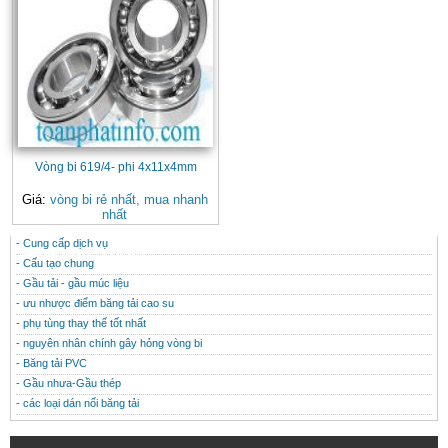
Vòng bi 619/4- phi 4x11x4mm
Giá:
vòng bi rẻ nhất, mua nhanh
nhất
- Cung cấp dịch vụ
CONTACT
THÔNG TIN HỮU ÍCH
- Cấu tạo chung
- Gầu tải - gầu múc liệu
- ưu nhược điểm băng tải cao su
- phụ tùng thay thế tốt nhất
- nguyên nhân chính gây hỏng vòng bi
- Băng tải PVC
- Gầu nhưa-Gầu thép
- các loại dán nối băng tải