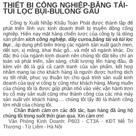
THIẾT BỊ CÔNG NGHIỆP-BĂNG TẢI-
TÚI LỌC BỤI-BULONG GẦU
Công ty Xuất Nhập Khẩu Toàn Phát được thành lập để
phát triển lĩnh vực kinh doanh thiết bị
truyền động công
nghiệp. Hiện nay mặt hàng chiến lược của công ty là dòng
sản phẩm
xích công nghiệp
,
dây curoa
,
băng tải
và
túi lọc
bụi
…áp dụng phổ biến trong các ngành sản xuất gạch men,
dệt sợi, xi măng, khai thác gỗ…và một số ngành khác. Do
đặc thù của ngành kinh doanh nên chúng tôi đặt tiêu chí an
toàn và phát triển, sẵn sàng, chất lượng lên hàng đâu, đi
kèm với đó là giá cả cạnh tranh của sản phẩm, kết hợp
nhằm mang lại cho khách hàng là người được hưởng dịch
vụ tốt nhất, phục vụ thuận lợi cho quá trình sản xuất kinh
doanh của quý vị công ty cũng như khách hàng. Mong muốn
của chúng tôi là được góp phần nhỏ vào việc vận hành trơn
tru cỗ máy sản xuất cũng như thành công của các nhà máy
sản xuất với khách hàng…. chúng tôi lấy đó là thành công
lớn nhất của chúng tôi.
Chân thành cảm ơn các đối tác, bạn hàng đã ủng hộ
chúng tôi trong suốt thời gian qua. Xin cảm ơn!
Văn Phòng Kinh Doanh: P603 - CT3A - KĐT Mễ Trì
Thượng - Từ Liêm - Hà Nội