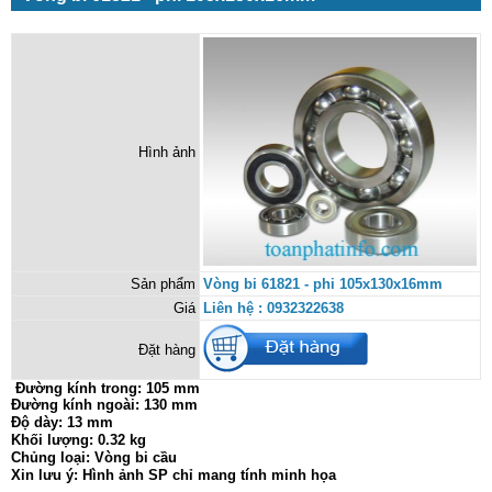
Hình ảnh
Sản phẩm
Vòng bi 61821 - phi 105x130x16mm
Giá
Liên hệ : 0932322638
Đặt hàng
Đường kính trong:
105 mm
Đường kính ngoài: 130 mm
Độ dày: 13 mm
Khối lượng: 0.32 kg
Chủng loại: Vòng bi cầu
Xin lưu ý: Hình ảnh SP chỉ mang tính minh họa