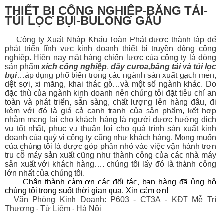
THIẾT BỊ CÔNG NGHIỆP-BĂNG TẢI-
TÚI LỌC BỤI-BULONG GẦU
Công ty Xuất Nhập Khẩu Toàn Phát được thành lập để
phát triển lĩnh vực kinh doanh thiết bị
truyền động công
nghiệp. Hiện nay mặt hàng chiến lược của công ty là dòng
sản phẩm
xích công nghiệp
,
dây curoa
,
băng tải
và
túi lọc
bụi
…áp dụng phổ biến trong các ngành sản xuất gạch men,
dệt sợi, xi măng, khai thác gỗ…và một số ngành khác. Do
đặc thù của ngành kinh doanh nên chúng tôi đặt tiêu chí an
toàn và phát triển, sẵn sàng, chất lượng lên hàng đâu, đi
kèm với đó là giá cả cạnh tranh của sản phẩm, kết hợp
nhằm mang lại cho khách hàng là người được hưởng dịch
vụ tốt nhất, phục vụ thuận lợi cho quá trình sản xuất kinh
doanh của quý vị công ty cũng như khách hàng. Mong muốn
của chúng tôi là được góp phần nhỏ vào việc vận hành trơn
tru cỗ máy sản xuất cũng như thành công của các nhà máy
sản xuất với khách hàng…. chúng tôi lấy đó là thành công
lớn nhất của chúng tôi.
Chân thành cảm ơn các đối tác, bạn hàng đã ủng hộ
chúng tôi trong suốt thời gian qua. Xin cảm ơn!
Văn Phòng Kinh Doanh: P603 - CT3A - KĐT Mễ Trì
Thượng - Từ Liêm - Hà Nội