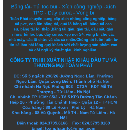
Băng tải
-
Túi lọc bụi
-
Xích công nghiệp
-
Xích
TPC
-
Dây curoa
-
Vòng bi
Toàn Phát chuyên cung cấp
xích nhông công nghiệp
,
băng
tải pvc
,
con lăn băng tải
,
quả lô băng tải
,
băng tải cao
su
,
băng tải lõi thép
,
băng tải gầu
,
gầu tải
,
gầu sắt
,
gầu
nhựa
,
túi lọc bụi
, dây curoa,
kẹp nối S4
,
vòng bi
cho các
nhà máy, các tổ chức và các cá nhân.
Chúng tôi
luôn luôn
tự
tin
sẽ
làm
hài lòng
quý khách
với
chất lượng
sản
phẩm
cao
và
đội ngũ
kỹ thuật
giàu kinh nghiệm.
CÔNG TY TNHH XUẤT NHẬP KHẨU ĐẦU TƯ VÀ
THƯƠNG MẠI TOÀN PHÁT
ĐC: Số 5 ngách 298/26 đường Ngọc Lâm, Phường
Ngọc Lâm, Quận Long Biên, Thành phố Hà Nội.
Chi nhánh Hà Nội: Phòng 603 - CT3A - KĐT Mễ Trì
Thượng - Từ Liêm - Hà Nội
Chi nhánh TP.HCM: 65/2 - Tổ 5 KP3 Đường Tân Chánh
Hiệp 26 - Phường Tân Chánh Hiệp - Quận 12 - TP.HCM
Cửa hàng
:
80 Lê Hoàn - Phủ Lý - Hà Nam
Kho hàng
:
68 Vũ Quỳnh - Mễ Trì - Nam Từ Liêm - Hà
Nội
Điện thoại: 024.3795.8168 Fax: 024.3795.8169
Email: toanphatinfo@gmail.com