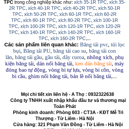
TPC
trong công nghiệp khác như:
xích 35-1R TPC
,
xích 35-
2R TPC
,
xích 40-1R TPC
,
xích 40-2R TPC
,
xích 50-1R
TPC
,
xích 50-2R TPC
,
xích 60-1R TPC
,
xích 60-2R
TPC
,
xích 80-1R TPC
,
xích 80-2R TPC
,
xích 100-1R
TPC
,
xích 100-2R TPC
,
xích 120-1R TPC
,
xích 120-2R
TPC
,
xích 140-1R TPC
,
xích 140-2R TPC
,
xích 160-1R
TPC
,
xích 160-2R TPC
,...
Băng tải pvc
,
túi lọc
Các sản phẩm liên quan khác:
bụi
,
Băng tải PU
,
băng tải cao su
,
băng tải con
lăn
,
băng tải gầu
,
gầu tải
,
dây curoa
,
nhông xích
,
phụ
kiện băng tải
,
dán nối băng tải
,
keo dán băng tải
,
máy
đóng bao tự động
,
vòng bi tự lựa
,
vòng bi côn
,
vòng
bi cầu
,
ghim nối băng tải
,
bản lề nối băng tải
,...
Mọi chi tiết xin liên hệ -
A Thọ
:
0932322638
Công ty TNHH xuất nhập khẩu đầu tư và thương mại
Toàn Phát
Phòng kinh doanh: Phòng 603 - CT3A - KĐT Mễ Trì
Thượng - Từ Liêm - Hà Nội
Cửa hàng: 321 Phạm Văn Đồng - Từ Liêm - Hà Nội