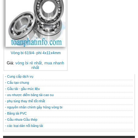
Vòng bi 619/4- phi 4x11x4mm
Giá:
vòng bi rẻ nhất, mua nhanh
nhất
- Cung cấp dịch vụ
CONTACT
THÔNG TIN HỮU ÍCH
- Cấu tạo chung
- Gầu tải - gầu múc liệu
- ưu nhược điểm băng tải cao su
- phụ tùng thay thế tốt nhất
- nguyên nhân chính gây hỏng vòng bi
- Băng tải PVC
- Gầu nhưa-Gầu thép
- các loại dán nối băng tải