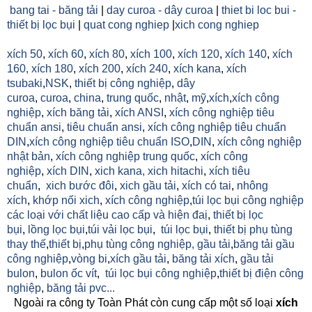
bang tai - băng tải
|
day curoa - dây curoa
|
thiet bi loc bui -
thiết bị lọc bụi
|
quat cong nghiep
|
xich cong nghiep
xích 50
,
xích 60
,
xích 80
,
xích 100
,
xích 120
,
xích 140
,
xích
160,
xích 180
,
xích 200
,
xích 240
,
xích kana
,
xích
tsubaki
,
NSK
,
thiết bị công nghiệp
,
dây
curoa
,
curoa
,
china
,
trung quốc
,
nhật
,
mỹ
,
xích
,
xích công
nghiệp
,
xích băng tải
,
xích ANSI
,
xích công nghiệp tiêu
chuẩn ansi
,
tiêu chuẩn ansi
,
xích công nghiệp tiêu chuẩn
DIN
,
xích công nghiệp tiêu chuẩn ISO
,
DIN
,
xích công nghiệp
nhật bản
,
xích công nghiệp trung quốc
,
xích công
nghiệp
,
xích DIN
,
xich kana,
xich hitachi
,
xích tiêu
chuẩn
,
xich bước đôi
,
xich gầu tải
,
xích có tai
,
nhông
xích
,
khớp nối xich
,
xích công nghiệp
,
túi lọc bụi công nghiệp
các loại với chất liệu cao cấp và hiện đaị
,
thiết bị lọc
bụi
,
lồng lọc bụi
,
túi vải lọc bụi
,
túi lọc bụi
,
thiết bị phụ tùng
thay thế
,
thiết bị
,
phụ tùng công nghiệp,
gầu tải
,
băng tải gầu
công nghiệp
,
vòng bi
,
xích gầu tải
,
băng tải xích
,
gầu tải
bulon
,
bulon ốc vít
,
túi lọc bụi công nghiệp
,
thiết bị điện công
nghiệp
,
băng tải pvc...
Ngoài ra công ty Toàn Phát còn cung cấp một số loại
xích