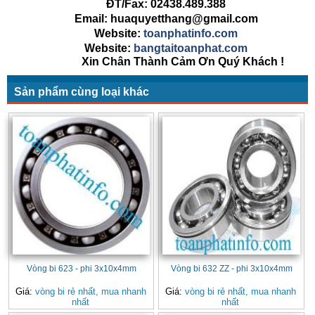
ĐT/Fax: 02438.489.388
Email: huaquyetthang@gmail.com
Website:
toanphatinfo.com
Website:
bangtaitoanphat.com
Xin Chân Thành Cảm Ơn Quý Khách !
Sản phẩm cùng loại khác
Vòng bi 623 - phi 3x10x4mm
Vòng bi 632 ZZ - phi 3x10x4mm
Giá:
vòng bi rẻ nhất, mua nhanh
Giá:
vòng bi rẻ nhất, mua nhanh
nhất
nhất