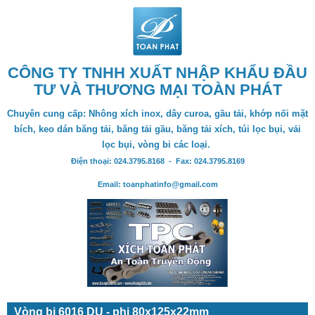
CÔNG TY TNHH XUẤT NHẬP KHẨU ĐẦU
TƯ VÀ THƯƠNG MẠI TOÀN PHÁT
Chuyên cung cấp: Nhông xích inox, dây curoa, gầu tải, khớp nối mặt
bích, keo dán băng tải, băng tải gầu, băng tải xích, túi lọc bụi, vải
lọc bụi, vòng bi các loại.
Điện thoại: 024.3795.8168 - Fax: 024.3795.8169
Email: toanphatinfo@gmail.com
Vòng bi 6016 DU - phi 80x125x22mm