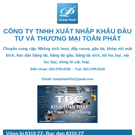
CÔNG TY TNHH XUẤT NHẬP KHẨU ĐẦU
TƯ VÀ THƯƠNG MẠI TOÀN PHÁT
Chuyên cung cấp: Nhông xích inox, dây curoa, gầu tải, khớp nối mặt
bích, keo dán băng tải, băng tải gầu, băng tải xích, túi lọc bụi, vải
lọc bụi, vòng bi các loại.
Điện thoại: 024.3795.8168 - Fax: 024.3795.8169
Email: toanphatinfo@gmail.com
Vòng bi 6310 ZZ- Bạc đạn 6310 ZZ