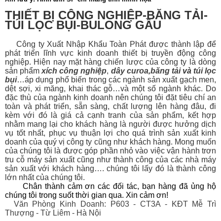
THIẾT BỊ CÔNG NGHIỆP-BĂNG TẢI-
TÚI LỌC BỤI-BULONG GẦU
Công ty Xuất Nhập Khẩu Toàn Phát được thành lập để
phát triển lĩnh vực kinh doanh thiết bị
truyền động công
nghiệp. Hiện nay mặt hàng chiến lược của công ty là dòng
sản phẩm
xích công nghiệp
,
dây curoa
,
băng tải
và
túi lọc
bụi
…áp dụng phổ biến trong các ngành sản xuất gạch men,
dệt sợi, xi măng, khai thác gỗ…và một số ngành khác. Do
đặc thù của ngành kinh doanh nên chúng tôi đặt tiêu chí an
toàn và phát triển, sẵn sàng, chất lượng lên hàng đâu, đi
kèm với đó là giá cả cạnh tranh của sản phẩm, kết hợp
nhằm mang lại cho khách hàng là người được hưởng dịch
vụ tốt nhất, phục vụ thuận lợi cho quá trình sản xuất kinh
doanh của quý vị công ty cũng như khách hàng. Mong muốn
của chúng tôi là được góp phần nhỏ vào việc vận hành trơn
tru cỗ máy sản xuất cũng như thành công của các nhà máy
sản xuất với khách hàng…. chúng tôi lấy đó là thành công
lớn nhất của chúng tôi.
Chân thành cảm ơn các đối tác, bạn hàng đã ủng hộ
chúng tôi trong suốt thời gian qua. Xin cảm ơn!
Văn Phòng Kinh Doanh: P603 - CT3A - KĐT Mễ Trì
Thượng - Từ Liêm - Hà Nội