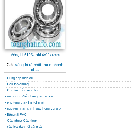
Vòng bi 619/4- phi 4x11x4mm
Giá:
vòng bi rẻ nhất, mua nhanh
nhất
- Cung cấp dịch vụ
CONTACT
THÔNG TIN HỮU ÍCH
- Cấu tạo chung
- Gầu tải - gầu múc liệu
- ưu nhược điểm băng tải cao su
- phụ tùng thay thế tốt nhất
- nguyên nhân chính gây hỏng vòng bi
- Băng tải PVC
- Gầu nhưa-Gầu thép
- các loại dán nối băng tải