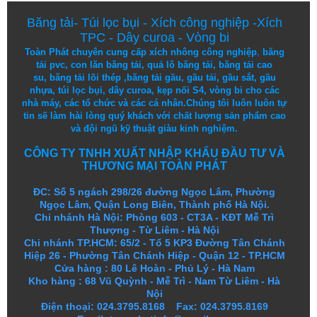
Băng tải
-
Túi lọc bụi
-
Xích công nghiệp
-
Xích
TPC
-
Dây curoa
-
Vòng bi
Toàn Phát chuyên cung cấp
xích nhông công nghiệp
,
băng
tải pvc
,
con lăn băng tải
,
quả lô băng tải
,
băng tải cao
su
,
băng tải lõi thép
,
băng tải gầu
,
gầu tải
,
gầu sắt
,
gầu
nhựa
,
túi lọc bụi
, dây curoa,
kẹp nối S4
,
vòng bi
cho các
nhà máy, các tổ chức và các cá nhân.
Chúng tôi
luôn luôn
tự
tin
sẽ
làm
hài lòng
quý khách
với
chất lượng
sản
phẩm
cao
và
đội ngũ
kỹ thuật
giàu kinh nghiệm.
CÔNG TY TNHH XUẤT NHẬP KHẨU ĐẦU TƯ VÀ
THƯƠNG MẠI TOÀN PHÁT
ĐC: Số 5 ngách 298/26 đường Ngọc Lâm, Phường
Ngọc Lâm, Quận Long Biên, Thành phố Hà Nội.
Chi nhánh Hà Nội: Phòng 603 - CT3A - KĐT Mễ Trì
Thượng - Từ Liêm - Hà Nội
Chi nhánh TP.HCM: 65/2 - Tổ 5 KP3 Đường Tân Chánh
Hiệp 26 - Phường Tân Chánh Hiệp - Quận 12 - TP.HCM
Cửa hàng
:
80 Lê Hoàn - Phủ Lý - Hà Nam
Kho hàng
:
68 Vũ Quỳnh - Mễ Trì - Nam Từ Liêm - Hà
Nội
Điện thoại: 024.3795.8168 Fax: 024.3795.8169