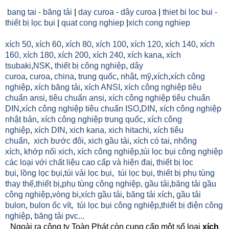
bang tai - băng tải
|
day curoa - dây curoa
|
thiet bi loc bui -
thiết bị lọc bụi
|
quat cong nghiep
|
xich cong nghiep
xích 50
,
xích 60
,
xích 80
,
xích 100
,
xích 120
,
xích 140
,
xích
160,
xích 180
,
xích 200
,
xích 240
,
xích kana
,
xích
tsubaki
,
NSK
,
thiết bị công nghiệp
,
dây
curoa
,
curoa
,
china
,
trung quốc
,
nhật
,
mỹ
,
xích
,
xích công
nghiệp
,
xích băng tải
,
xích ANSI
,
xích công nghiệp tiêu
chuẩn ansi
,
tiêu chuẩn ansi
,
xích công nghiệp tiêu chuẩn
DIN
,
xích công nghiệp tiêu chuẩn ISO
,
DIN
,
xích công nghiệp
nhật bản
,
xích công nghiệp trung quốc
,
xích công
nghiệp
,
xích DIN
,
xich kana,
xich hitachi
,
xích tiêu
chuẩn
,
xich bước đôi
,
xich gầu tải
,
xích có tai
,
nhông
xích
,
khớp nối xich
,
xích công nghiệp
,
túi lọc bụi công nghiệp
các loại với chất liệu cao cấp và hiện đaị
,
thiết bị lọc
bụi
,
lồng lọc bụi
,
túi vải lọc bụi
,
túi lọc bụi
,
thiết bị phụ tùng
thay thế
,
thiết bị
,
phụ tùng công nghiệp,
gầu tải
,
băng tải gầu
công nghiệp
,
vòng bi
,
xích gầu tải
,
băng tải xích
,
gầu tải
bulon
,
bulon ốc vít
,
túi lọc bụi công nghiệp
,
thiết bị điện công
nghiệp
,
băng tải pvc...
Ngoài ra công ty Toàn Phát còn cung cấp một số loại
xích