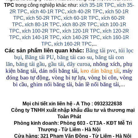
TPC
trong công nghiệp khác như:
xích 35-1R TPC
,
xích 35-
2R TPC
,
xích 40-1R TPC
,
xích 40-2R TPC
,
xích 50-1R
TPC
,
xích 50-2R TPC
,
xích 60-1R TPC
,
xích 60-2R
TPC
,
xích 80-1R TPC
,
xích 80-2R TPC
,
xích 100-1R
TPC
,
xích 100-2R TPC
,
xích 120-1R TPC
,
xích 120-2R
TPC
,
xích 140-1R TPC
,
xích 140-2R TPC
,
xích 160-1R
TPC
,
xích 160-2R TPC
,...
Băng tải pvc
,
túi lọc
Các sản phẩm liên quan khác:
bụi
,
Băng tải PU
,
băng tải cao su
,
băng tải con
lăn
,
băng tải gầu
,
gầu tải
,
dây curoa
,
nhông xích
,
phụ
kiện băng tải
,
dán nối băng tải
,
keo dán băng tải
,
máy
đóng bao tự động
,
vòng bi tự lựa
,
vòng bi côn
,
vòng
bi cầu
,
ghim nối băng tải
,
bản lề nối băng tải
,...
Mọi chi tiết xin liên hệ - A
Thọ
:
0932322638
Công ty TNHH xuất nhập khẩu đầu tư và thương mại
Toàn Phát
Phòng kinh doanh: Phòng 603 - CT3A - KĐT Mễ Trì
Thượng - Từ Liêm - Hà Nội
Cửa hàng: 321 Phạm Văn Đồng - Từ Liêm - Hà Nội