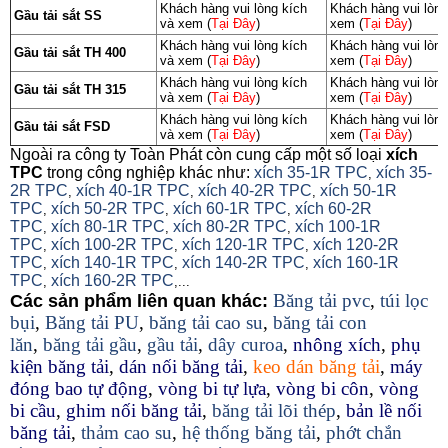
Khách hàng vui lòng kích
Khách hàng vui lòng
Gầu tải sắt SS
và xem (
Tại Đây
)
xem (
Tại Đây
)
Khách hàng vui lòng kích
Khách hàng vui lòng
Gầu tải sắt TH 400
và xem (
Tại Đây
)
xem (
Tại Đây
)
Khách hàng vui lòng kích
Khách hàng vui lòng
Gầu tải sắt TH 315
và xem (
Tại Đây
)
xem (
Tại Đây
)
Khách hàng vui lòng kích
Khách hàng vui lòng
Gầu tải sắt FSD
và xem (
Tại Đây
)
xem (
Tại Đây
)
Ngoài ra công ty Toàn Phát còn cung cấp một số loại
xích
TPC
trong công nghiệp khác như:
xích 35-1R TPC
xích 35-
,
2R TPC
xích 40-1R TPC
xích 40-2R TPC
xích 50-1R
,
,
,
TPC
xích 50-2R TPC
xích 60-1R TPC
xích 60-2R
,
,
,
TPC
xích 80-1R TPC
xích 80-2R TPC
xích 100-1R
,
,
,
TPC
xích 100-2R TPC
xích 120-1R TPC
xích 120-2R
,
,
,
TPC
xích 140-1R TPC
xích 140-2R TPC
xích 160-1R
,
,
,
TPC
xích 160-2R TPC
,
,...
Băng tải pvc
,
túi lọc
Các sản phẩm liên quan khác:
bụi
,
Băng tải PU
,
băng tải cao su
,
băng tải con
lăn
,
băng tải gầu
,
gầu tải
,
dây curoa
,
nhông xích
,
phụ
kiện băng tải
,
dán nối băng tải
,
keo dán băng tải
,
máy
đóng bao tự động
,
vòng bi tự lựa
,
vòng bi côn
,
vòng
bi cầu
,
ghim nối băng tải
,
băng tải lõi thép
,
bản lề nối
băng tải
,
thảm cao su
,
hệ thống băng tải
,
phớt chắn