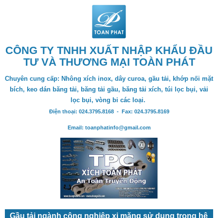
CÔNG TY TNHH XUẤT NHẬP KHẨU ĐẦU
TƯ VÀ THƯƠNG MẠI TOÀN PHÁT
Chuyên cung cấp: Nhông xích inox, dây curoa, gầu tải, khớp nối mặt
bích, keo dán băng tải, băng tải gầu, băng tải xích, túi lọc bụi, vải
lọc bụi, vòng bi các loại.
Điện thoại: 024.3795.8168 - Fax: 024.3795.8169
Email: toanphatinfo@gmail.com
Gầu tải ngành công nghiệp xi măng sử dụng trong hệ