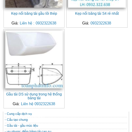
Kẹp nối băng tải gầu lõi thép
Kẹp nối băng tải S4 rẻ nhất
Giá:
Liên hệ : 0932322638
Giá:
0932322638
Gầu tải DS sử dụng trong hệ thống
băng tải
Giá:
Liên hệ 0932322638
- Cung cấp dịch vụ
CONTACT
THÔNG TIN HỮU ÍCH
- Cấu tạo chung
- Gầu tải - gầu múc liệu
- ưu nhược điểm băng tải cao su