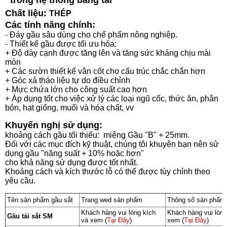
trong hệ thống băng tải
Chất liệu:
THÉP
Các tính năng chính:
- Đáy gầu sâu dùng cho chế phẩm nông nghiệp.
- Thiết kế gầu được tối ưu hóa:
+ Độ dày cạnh được tăng lên và tăng sức kháng chịu mài
mòn
+ Các sườn thiết kế vân cốt cho cấu trúc chắc chắn hơn
+ Góc xả tháo liệu tự do điều chỉnh
+ Mực chứa lớn cho công suất cao hơn
+ Áp dụng tốt cho việc xử lý các loại ngũ cốc, thức ăn, phân
bón, hạt giống, muối và hóa chất, vv
Khuyến nghị sử dụng:
khoảng cách gầu tối thiểu: miệng Gầu "B" + 25mm.
Đối với các mục đích kỹ thuật, chúng tôi khuyên bạn nên sử
dụng gầu "năng suất + 10% hoặc hơn"
cho khả năng sử dụng được tốt nhất.
Khoảng cách và kích thước lỗ có thể được tùy chỉnh theo
yêu cầu.
Tên sản phẩm gầu sắt
Trang wed sản phẩm
Thông số sản phẩ
Khách hàng vui lòng kích
Khách hàng vui lòng
Gầu tải sắt SM
và xem (
Tại Đây
)
xem (
Tại Đây
)