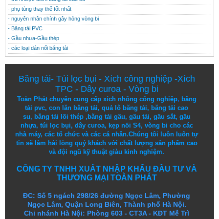
- phụ tùng thay thế tốt nhất
- nguyên nhân chính gây hỏng vòng bi
- Băng tải PVC
- Gầu nhưa-Gầu thép
- các loại dán nối băng tải
Băng tải
-
Túi lọc bụi
-
Xích công nghiệp
-
Xích
TPC
-
Dây curoa
-
Vòng bi
Toàn Phát chuyên cung cấp
xích nhông công nghiệp
,
băng
tải pvc
,
con lăn băng tải
,
quả lô băng tải
,
băng tải cao
su
,
băng tải lõi thép
,
băng tải gầu
,
gầu tải
,
gầu sắt
,
gầu
nhựa
,
túi lọc bụi
, dây curoa,
kẹp nối S4
,
vòng bi
cho các
nhà máy, các tổ chức và các cá nhân.
Chúng tôi
luôn luôn
tự
tin
sẽ
làm
hài lòng
quý khách
với
chất lượng
sản
phẩm
cao
và
đội ngũ
kỹ thuật
giàu kinh nghiệm.
CÔNG TY TNHH XUẤT NHẬP KHẨU ĐẦU TƯ VÀ
THƯƠNG MẠI TOÀN PHÁT
ĐC: Số 5 ngách 298/26 đường Ngọc Lâm, Phường
Ngọc Lâm, Quận Long Biên, Thành phố Hà Nội.
Chi nhánh Hà Nội: Phòng 603 - CT3A - KĐT Mễ Trì