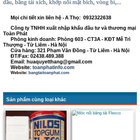
dầu
,
băng tải xích
,
khớp nối mặt bích
,
vòng bi
,...
Mọi chi tiết xin liên hệ - A Thọ: 0932322638
Công ty TNHH xuất nhập khẩu đầu tư và thương mại
Toàn Phát
Phòng kinh doanh: Phòng 603 - CT3A - KĐT Mễ Trì
Thượng - Từ Liêm - Hà Nội
Cửa hàng: 321 Phạm Văn Đồng - Từ Liêm - Hà Nội
ĐT/Fax: 02438.489.388
Email: huaquyetthang@gmail.com
Website:
toanphatinfo.com
Website:
bangtaitoanphat.com
.
Sản phẩm cùng loại khác