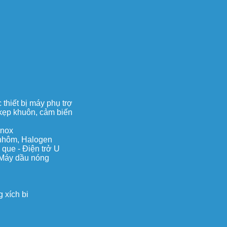
thiết bị máy phụ trợ
, kẹp khuôn, cảm biến
inox
c nhôm, Halogen
 que - Điện trở U
 Máy dầu nóng
 xích bi