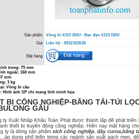
Sản phẩm
Vòng bi 6315 DDU - Bạc đạn 6315 DDU
Giá
Liên hệ : 0932322638
Đặt hàng
ính trong:
75 mm
ính ngoài: 160 mm
 37 mm
ng: 3 kg
ại: Vòng bi cầu
ý: Hình ảnh SP chỉ mang tính minh họa
T BỊ CÔNG NGHIỆP-BĂNG TẢI-TÚI LỌ
-BULONG GẦU
 Xuất Nhập Khẩu Toàn Phát được thành lập để phát triển 
anh thiết bị
truyền động công nghiệp. Hiện nay mặt hàng ch
g ty là dòng sản phẩm
xích công nghiệp
,
dây curoa
,
băng t
…áp dụng phổ biến trong các ngành sản xuất gạch men, dệt