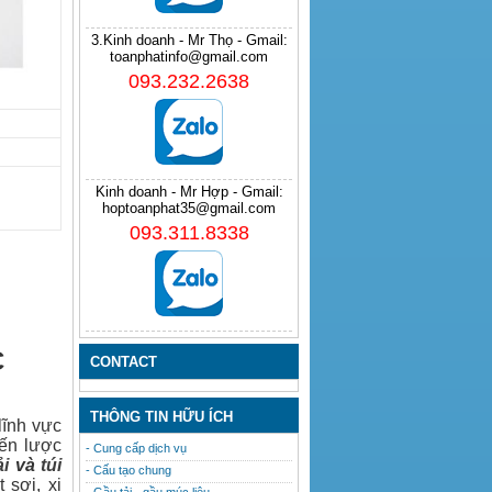
3.Kinh doanh - Mr Thọ - Gmail:
toanphatinfo@gmail.com
093.232.2638
Kinh doanh - Mr Hợp - Gmail:
hoptoanphat35@gmail.com
093.311.8338
C
CONTACT
THÔNG TIN HỮU ÍCH
lĩnh vực
iến lược
- Cung cấp dịch vụ
ải
và
túi
- Cấu tạo chung
 sợi, xi