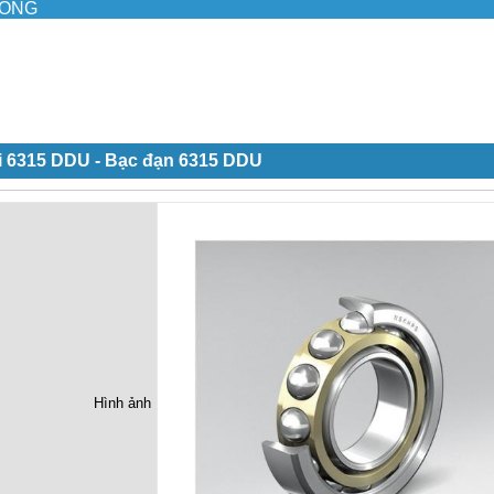
ILONG
i 6315 DDU - Bạc đạn 6315 DDU
Hình ảnh