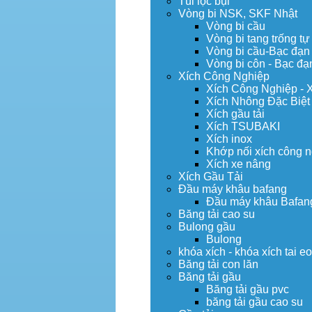
Túi lọc bụi
Vòng bi NSK, SKF Nhật
Vòng bi cầu
Vòng bi tang trống tự
Vòng bi cầu-Bạc đạn
Vòng bi côn - Bạc đạ
Xích Công Nghiệp
Xích Công Nghiệp - 
Xích Nhông Đặc Biệt
Xích gầu tải
Xích TSUBAKI
Xích inox
Khớp nối xích công 
Xích xe nâng
Xích Gầu Tải
Đầu máy khâu bafang
Đầu máy khâu Bafan
Băng tải cao su
Bulong gầu
Bulong
khóa xích - khóa xích tai e
Băng tải con lăn
Băng tải gầu
Băng tải gầu pvc
băng tải gầu cao su