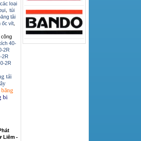
 các loại
bụi
,
túi
băng tải
 ốc vít
,
 công
xích 40-
0-2R
0-2R
40-2R
g tải
ây
 băng
 bi
Phát
 Liêm -