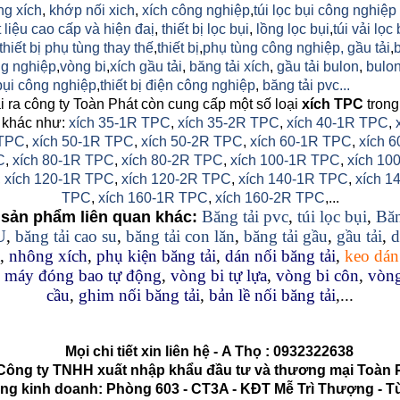
ng xích
,
khớp nối xich
,
xích công nghiệp
,
túi lọc bụi công nghiệp
 liệu cao cấp và hiện đaị
,
thiết bị lọc bụi
,
lồng lọc bụi
,
túi vải lọc 
thiết bị phụ tùng thay thế
,
thiết bị
,
phụ tùng công nghiệp,
gầu tải
,
g nghiệp
,
vòng bi
,
xích gầu tải
,
băng tải xích
,
gầu tải bulon
,
bulon
 bụi công nghiệp
,
thiết bị điện công nghiệp
,
băng tải pvc...
 ra công ty Toàn Phát còn cung cấp một số loại
xích TPC
trong
 khác như:
xích 35-1R TPC
,
xích 35-2R TPC
,
xích 40-1R TPC
,
TPC
,
xích 50-1R TPC
,
xích 50-2R TPC
,
xích 60-1R TPC
,
xích 6
C
,
xích 80-1R TPC
,
xích 80-2R TPC
,
xích 100-1R TPC
,
xích 10
,
xích 120-1R TPC
,
xích 120-2R TPC
,
xích 140-1R TPC
,
xích 1
TPC
,
xích 160-1R TPC
,
xích 160-2R TPC
,...
Băng tải pvc
,
túi lọc bụi
,
Băn
sản phẩm liên quan khác:
U
,
băng tải cao su
,
băng tải con lăn
,
băng tải gầu
,
gầu tải
,
d
,
nhông xích
,
phụ kiện băng tải
,
dán nối băng tải
,
keo dán
,
máy đóng bao tự động
,
vòng bi tự lựa
,
vòng bi côn
,
vòng
cầu
,
ghim nối băng tải
,
bản lề nối băng tải
,...
Mọi chi tiết xin liên hệ -
A Thọ
:
0932322638
g ty TNHH xuất nhập khẩu đầu tư và thương mại Toàn 
kinh doanh: Phòng 603 - CT3A - KĐT Mễ Trì Thượng - Từ