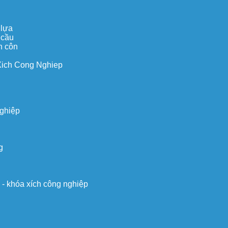
 lựa
 cầu
n côn
Xich Cong Nghiep
nghiệp
g
o - khóa xích công nghiệp