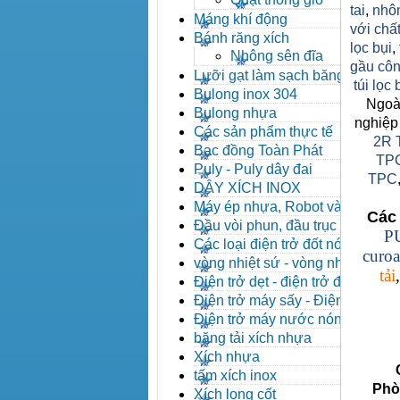
tai
,
nhô
Máng khí động
với chất
Bánh răng xích
lọc bụi
,
Nhông sên đĩa
gầu côn
Lưỡi gạt làm sạch băng tải
túi lọc
Bulong inox 304
Ngoài
Bulong nhựa
nghiệp
Các sản phẩm thực tế
2R 
Bạc đồng Toàn Phát
TP
Puly - Puly dây đai
TPC
DÂY XÍCH INOX
Máy ép nhựa, Robot và các
Các 
thiết bị máy phụ trợ
Đầu vòi phun, đầu trục vít,
P
kẹp khuôn, cảm biến
Các loại điện trở đốt nóng
curoa
vòng nhiệt sứ - vòng nhiệt
tải
inox
Điện trở dẹt - điện trở đúc
nhôm, Halogen
Điện trở máy sấy - Điện trở
que - Điện trở U
Điện trở máy nước nóng -
Máy dầu nóng
băng tải xích nhựa
Xích nhựa
Côn
tấm xích inox
Phòng 
Xích long cốt