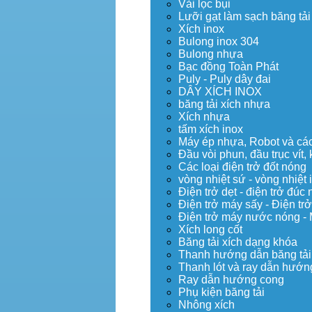
Vải lọc bụi
Lưỡi gạt làm sạch băng tải
Xích inox
Bulong inox 304
Bulong nhựa
Bạc đồng Toàn Phát
Puly - Puly dây đai
DÂY XÍCH INOX
băng tải xích nhựa
Xích nhựa
tấm xích inox
Máy ép nhựa, Robot và các 
Đầu vòi phun, đầu trục vít
Các loại điện trở đốt nóng
vòng nhiệt sứ - vòng nhiệt 
Điện trở dẹt - điện trở đú
Điện trở máy sấy - Điện trở
Điện trở máy nước nóng -
Xích long cốt
Băng tải xích dạng khóa
Thanh hướng dẫn băng tải
Thanh lót và ray dẫn hướng
Ray dẫn hướng cong
Phụ kiện băng tải
Nhông xích