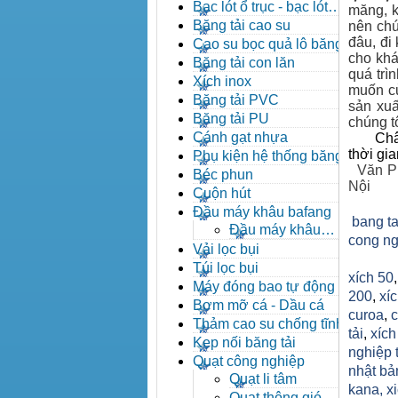
đạn côn
Bạc lót ổ trục - bạc lót
măng, k
nhông
Băng tải cao su
nên chún
đâu, đi
Cao su bọc quả lô băng tải
cho khá
Băng tải con lăn
quá trì
Xích inox
muốn củ
Băng tải PVC
sản xuấ
Băng tải PU
chúng tô
Cánh gạt nhựa
Châ
thời gi
Phụ kiện hệ thống băng tải
Văn P
Béc phun
Nội
Cuộn hút
Đầu máy khâu bafang
bang ta
Đầu máy khâu
cong ng
Bafang
Vải lọc bụi
Túi lọc bụi
xích 50
Máy đóng bao tự động
200
,
xíc
Bơm mỡ cá - Dầu cá
curoa
,
c
Thảm cao su chống tĩnh
tải
,
xíc
điện
Kẹp nối băng tải
nghiệp 
Quạt công nghiệp
nhật bả
Quạt li tâm
kana,
x
Quạt thông gió