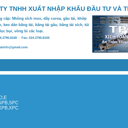
TY TNHH XUẤT NHẬP KHẨU ĐẦU TƯ VÀ 
 cấp: Nhông xích inox, dây curoa, gầu tải, khớp
, keo dán băng tải, băng tải gầu, băng tải xích, túi
 lọc bụi, vòng bi các loại.
24.3795.8168 - Fax: 024.3795.8169
hatinfo@gmail.com
,D,E
,SPB,SPC
,XPB,XPC