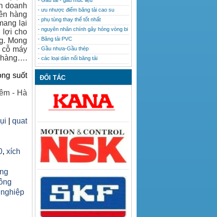
- Gầu tải - gầu múc liệu
nh doanh
- ưu nhược điểm băng tải cao su
lên hàng
- phụ tùng thay thế tốt nhất
mang lại
- nguyên nhân chính gây hỏng vòng bi
 lợi cho
- Băng tải PVC
ng. Mong
u cỗ máy
- Gầu nhưa-Gầu thép
h hàng….
- các loại dán nối băng tải
ong suốt
ĐỐI TÁC
êm - Hà
bụi
|
quat
0
,
xích
ăng
công
 nghiệp
h