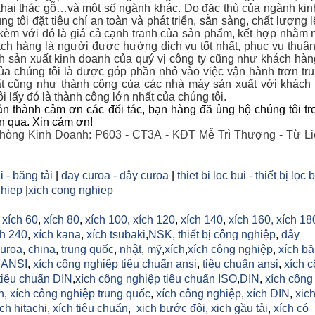
hai thác gỗ…và một số ngành khác. Do đặc thù của ngành ki
g tôi đặt tiêu chí an toàn và phát triển, sẵn sàng, chất lượng 
 kèm với đó là giá cả cạnh tranh của sản phẩm, kết hợp nhằm 
ch hàng là người được hưởng dịch vụ tốt nhất, phục vụ thuận
nh sản xuất kinh doanh của quý vị công ty cũng như khách hà
a chúng tôi là được góp phần nhỏ vào việc vận hành trơn tr
t cũng như thành công của các nhà máy sản xuất với khác
i lấy đó là thành công lớn nhất của chúng tôi.
n thành cảm ơn các đối tác, bạn hàng đã ủng hộ chúng tôi tr
an qua. Xin cảm ơn!
hòng Kinh Doanh: P603 - CT3A - KĐT Mễ Trì Thượng - Từ Li
i - băng tải
|
day curoa - dây curoa
|
thiet bi loc bui - thiết bị lọc 
hiep
|
xich cong nghiep
,
xích 60
,
xích 80
,
xích 100
,
xích 120
,
xích 140
,
xích 160,
xích 18
h 240
,
xích kana
,
xích tsubaki
,
NSK
,
thiết bị công nghiệp
,
dây
uroa
,
china
,
trung quốc
,
nhật
,
mỹ
,
xích
,
xích công nghiệp
,
xích b
h ANSI
,
xích công nghiệp tiêu chuẩn ansi
,
tiêu chuẩn ansi
,
xích 
tiêu chuẩn DIN
,
xích công nghiệp tiêu chuẩn ISO
,
DIN
,
xích công
n
,
xích công nghiệp trung quốc
,
xích công nghiệp
,
xích DIN
,
xic
ich hitachi
,
xích tiêu chuẩn
,
xich bước đôi
,
xich gầu tải
,
xích có