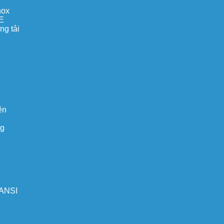
nox
E
ng tải
ện
ng
 ANSI