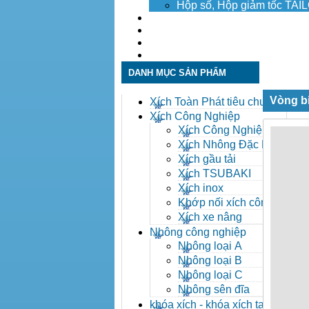
Hộp số, Hộp giảm tốc TA
Dịch vụ
Tuyển dụng
Tin tức
Liên hệ
DANH MỤC SẢN PHẨM
Vòng b
Xích Toàn Phát tiêu chuẩn
ANSI
Xích Công Nghiệp
Xích Công Nghiệp -
Xich Cong Nghiep
Xích Nhông Đặc Biệt
Xích gầu tải
Xích TSUBAKI
Xích inox
Khớp nối xích công
nghiệp
Xích xe nâng
Nhông công nghiệp
Nhông loại A
Nhông loại B
Nhông loại C
Nhông sên đĩa
khóa xích - khóa xích tai eo