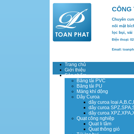
CÔNG 
Chuyên cung
nối mặt bích
lọc bụi, vải
Điện thoại: 0
Email: toanp
Trang chủ
Giới thiệu
Sản phẩm
Băng tải PVC
Băng tải PU
Máng khí động
Dây Curoa
dây curoa loại A,B,C
dây curoa SPZ,SPA
dây curoa XPZ,XPA
Quạt công nghiệp
Quạt li tâm
Quạt thông gió