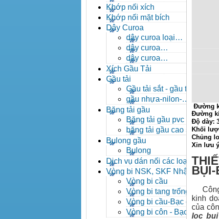
- khóa xích công nghiệp
Khớp nối xích
Khớp nối mặt bích
Dây Curoa
dây curoa loại
A,B,C,D,E
dây curoa
SPZ,SPA,SPB,SPC
dây curoa
XPZ,XPA,XPB,XPC
Xích Gầu Tải
Gầu tải
Gầu tải sắt - gầu tải
inox
gầu nhựa-nilon-
Đường k
HDPE
Băng tải gầu
Đường k
Băng tải gầu pvc
Độ dày:
băng tải gầu cao su
Khối lượ
Chủng lo
Bulong gầu
Xin lưu 
Bulong
THIẾ
Dịch vụ dán nối các loại
BỤI
băng tải
Vòng bi NSK, SKF Nhật
Vòng bi cầu
Công ty
Vòng bi tang trống tự
kinh do
lựa
Vòng bi cầu-Bạc đạn
của côn
cầu
Vòng bi côn - Bạc
lọc bụi