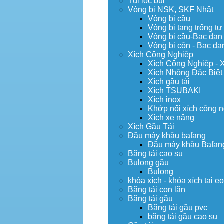
Túi lọc bụi
Vòng bi NSK, SKF Nhật
Vòng bi cầu
Vòng bi tang trống tự
Vòng bi cầu-Bạc đạn
Vòng bi côn - Bạc đạ
Xích Công Nghiệp
Xích Công Nghiệp - 
Xích Nhông Đặc Biệt
Xích gầu tải
Xích TSUBAKI
Xích inox
Khớp nối xích công 
Xích xe nâng
Xích Gầu Tải
Đầu máy khâu bafang
Đầu máy khâu Bafan
Băng tải cao su
Bulong gầu
Bulong
khóa xích - khóa xích tai e
Băng tải con lăn
Băng tải gầu
Băng tải gầu pvc
băng tải gầu cao su