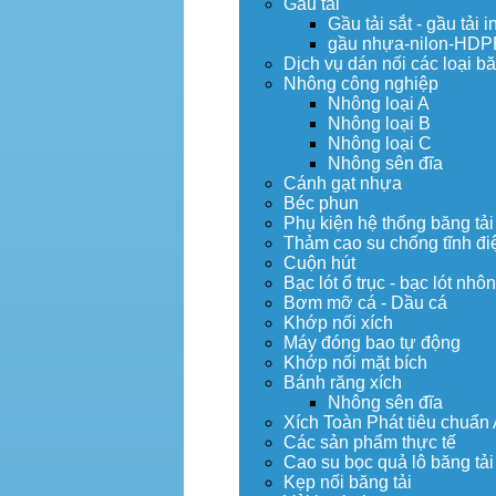
Gầu tải
Gầu tải sắt - gầu tải i
gầu nhựa-nilon-HDP
Dịch vụ dán nối các loại bă
Nhông công nghiệp
Nhông loại A
Nhông loại B
Nhông loại C
Nhông sên đĩa
Cánh gạt nhựa
Béc phun
Phụ kiện hệ thống băng tải
Thảm cao su chống tĩnh đi
Cuộn hút
Bạc lót ổ trục - bạc lót nhô
Bơm mỡ cá - Dầu cá
Khớp nối xích
Máy đóng bao tự động
Khớp nối mặt bích
Bánh răng xích
Nhông sên đĩa
Xích Toàn Phát tiêu chuẩn
Các sản phẩm thực tế
Cao su bọc quả lô băng tải
Kẹp nối băng tải