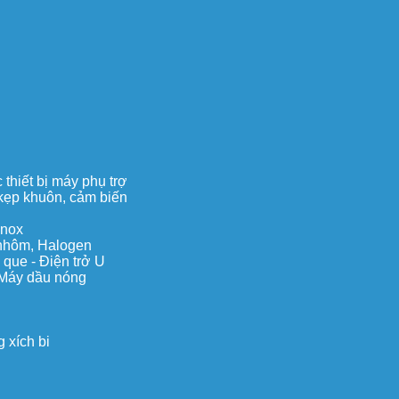
thiết bị máy phụ trợ
, kẹp khuôn, cảm biến
inox
c nhôm, Halogen
 que - Điện trở U
 Máy dầu nóng
 xích bi