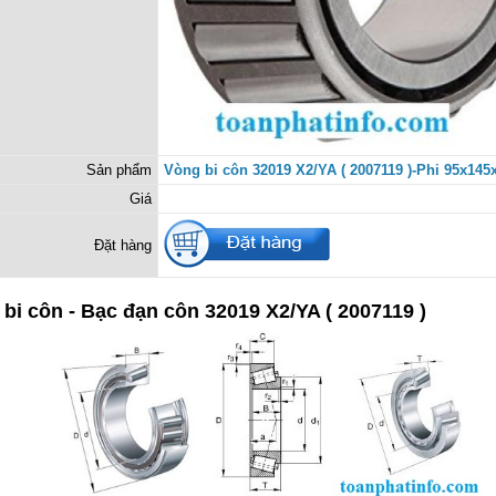
Sản phẩm
Vòng bi côn 32019 X2/YA ( 2007119 )-Phi 95x14
Giá
Đặt hàng
bi côn - Bạc đạn côn 32019 X2/YA ( 2007119 )