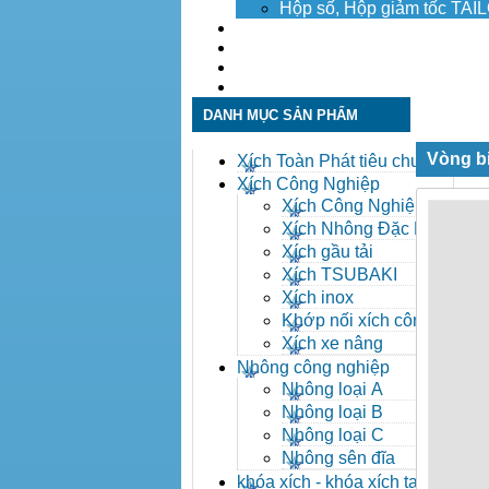
Hộp số, Hộp giảm tốc TA
Dịch vụ
Tuyển dụng
Tin tức
Liên hệ
DANH MỤC SẢN PHẨM
Vòng bi
Xích Toàn Phát tiêu chuẩn
ANSI
Xích Công Nghiệp
Xích Công Nghiệp -
Xich Cong Nghiep
Xích Nhông Đặc Biệt
Xích gầu tải
Xích TSUBAKI
Xích inox
Khớp nối xích công
nghiệp
Xích xe nâng
Nhông công nghiệp
Nhông loại A
Nhông loại B
Nhông loại C
Nhông sên đĩa
khóa xích - khóa xích tai eo