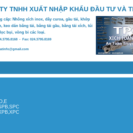
TY TNHH XUẤT NHẬP KHẨU ĐẦU TƯ VÀ 
 cấp: Nhông xích inox, dây curoa, gầu tải, khớp
, keo dán băng tải, băng tải gầu, băng tải xích, túi
 lọc bụi, vòng bi các loại.
24.3795.8168 - Fax: 024.3795.8169
hatinfo@gmail.com
,D,E
,SPB,SPC
,XPB,XPC