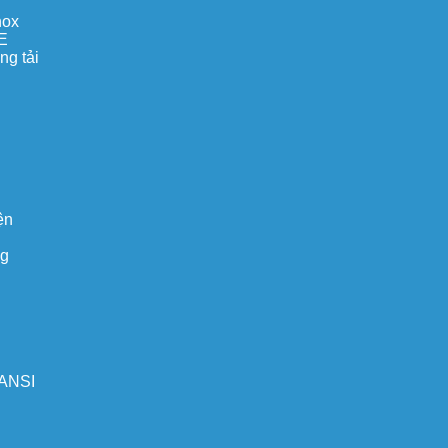
nox
E
ng tải
ện
ng
 ANSI