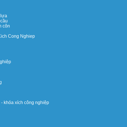
 lựa
 cầu
n côn
Xich Cong Nghiep
nghiệp
g
o - khóa xích công nghiệp