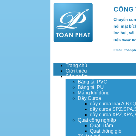
CÔNG 
Chuyên cung
nối mặt bích
lọc bụi, vải
Điện thoại: 0
Email: toanp
Trang chủ
Giới thiệu
Sản phẩm
Băng tải PVC
Băng tải PU
Máng khí động
Dây Curoa
dây curoa loại A,B,C
dây curoa SPZ,SPA
dây curoa XPZ,XPA
Quạt công nghiệp
Quạt li tâm
Quạt thông gió