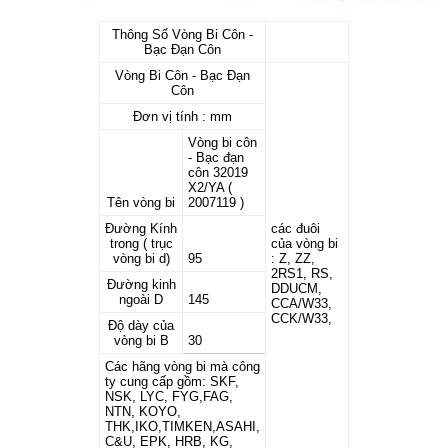
Thông Số Vòng Bi Côn -
Bạc Đạn Côn
Vòng Bi Côn - Bạc Đạn
Côn
Đơn vị tính : mm
Vòng bi côn
- Bạc đạn
côn 32019
X2/YA (
Tên vòng bi
2007119 )
Đường Kính
các đuôi
trong ( trục
của vòng bi
vòng bi d)
95
: Z, ZZ,
2RS1, RS,
Đường kinh
DDUCM,
ngoài D
145
CCA/W33,
CCK/W33,
Độ dày của
vòng bi B
30
Các hãng vòng bi mà công
ty cung cấp gồm: SKF,
NSK, LYC, FYG,FAG,
NTN, KOYO,
THK,IKO,TIMKEN,ASAHI,
C&U, EPK, HRB, KG,