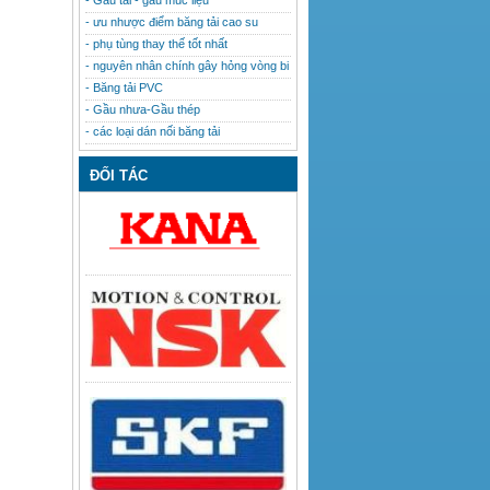
- Gầu tải - gầu múc liệu
- ưu nhược điểm băng tải cao su
- phụ tùng thay thế tốt nhất
- nguyên nhân chính gây hỏng vòng bi
- Băng tải PVC
- Gầu nhưa-Gầu thép
- các loại dán nối băng tải
ĐỐI TÁC