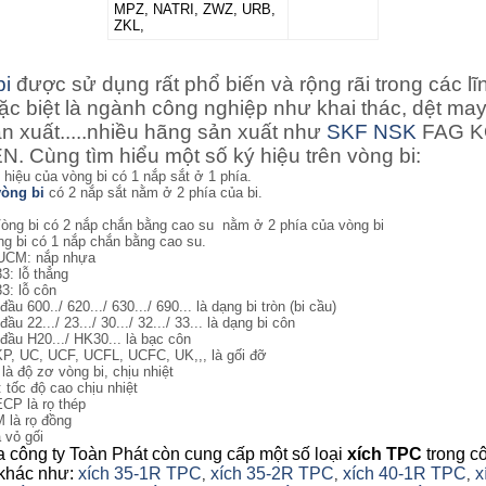
MPZ, NATRI, ZWZ, URB,
ZKL,
bi
được sử dụng rất phổ biến và rộng rãi trong các lĩ
ặc biệt là ngành công nghiệp như khai thác, dệt may
ản xuất.....nhiều hãng sản xuất như
SKF
NSK
FAG 
. Cùng tìm hiểu một số ký hiệu trên vòng bi:
ý hiệu của vòng bi có 1 nắp sắt ở 1 phía.
vòng bi
có 2 nắp sắt nằm ở 2 phía của bi.
òng bi
có 2 nắp chắn bằng cao su nằm ở 2 phía của vòng bi
g bi có 1 nắp chắn bằng cao su.
UCM: nắp nhựa
3: lỗ thẳng
3: lỗ côn
đầu 600../ 620.../ 630.../ 690... là dạng bi tròn (bi cầu)
đầu 22.../ 23.../ 30.../ 32.../ 33... là dạng bi côn
 đầu H20.../ HK30... là bạc côn
KP, UC, UCF, UCFL, UCFC, UK,,, là gối đỡ
 là độ zơ vòng bi, chịu nhiệt
: tốc độ cao chịu nhiệt
ECP là rọ thép
M là rọ đồng
a vỏ gối
a công ty Toàn Phát còn cung cấp một số loại
xích TPC
trong c
khác như:
xích 35-1R TPC
xích 35-2R TPC
xích 40-1R TPC
x
,
,
,