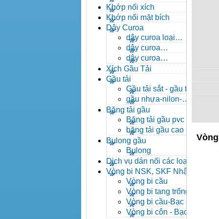
- khóa xích công nghiệp
Khớp nối xích
Khớp nối mặt bích
Dây Curoa
dây curoa loại
A,B,C,D,E
dây curoa
SPZ,SPA,SPB,SPC
dây curoa
XPZ,XPA,XPB,XPC
Xích Gầu Tải
Gầu tải
Gầu tải sắt - gầu tải
inox
gầu nhựa-nilon-
HDPE
Băng tải gầu
Băng tải gầu pvc
băng tải gầu cao su
Vòng 
Bulong gầu
Bulong
Dịch vụ dán nối các loại
băng tải
Vòng bi NSK, SKF Nhật
Vòng bi cầu
Vòng bi tang trống tự
lựa
Vòng bi cầu-Bạc đạn
cầu
Vòng bi côn - Bạc