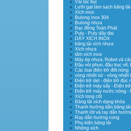
Vải lọc bụi
Lưỡi gạt làm sạch băng tải
Xích inox
Bulong inox 304
Bulong nhựa
Bạc đồng Toàn Phát
Puly - Puly dây đai
DÂY XÍCH INOX
băng tải xích nhựa
Xích nhựa
tấm xích inox
Máy ép nhựa, Robot và các 
Đầu vòi phun, đầu trục vít
Các loại điện trở đốt nóng
vòng nhiệt sứ - vòng nhiệt 
Điện trở dẹt - điện trở đú
Điện trở máy sấy - Điện trở
Điện trở máy nước nóng -
Xích long cốt
Băng tải xích dạng khóa
Thanh hướng dẫn băng tải
Thanh lót và ray dẫn hướng
Ray dẫn hướng cong
Phụ kiện băng tải
Nhông xích