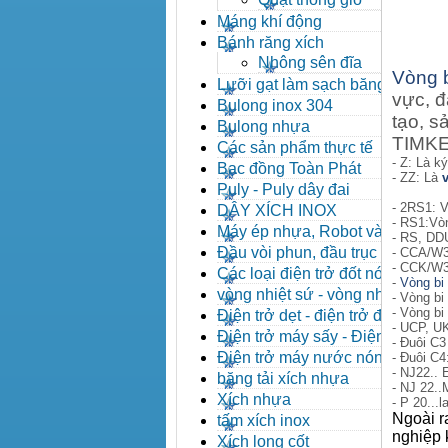
Máng khí động
Bánh răng xích
Nhông sên đĩa
Vòng 
Lưỡi gạt làm sạch băng tải
vực, đ
Bulong inox 304
tạo, s
Bulong nhựa
TIMKEN
Các sản phẩm thực tế
- Z: Là k
Bạc đồng Toàn Phát
- ZZ: Là
Puly - Puly dây đai
- 2RS1: V
DÂY XÍCH INOX
- RS1:Vòn
Máy ép nhựa, Robot và các
- RS, DD
thiết bị máy phụ trợ
Đầu vòi phun, đầu trục vít,
- CCA/W3
- CCK/W3
kẹp khuôn, cảm biến
Các loại điện trở đốt nóng
-
Vòng bi
vòng nhiệt sứ - vòng nhiệt
- Vòng bi 
inox
- Vòng bi
Điện trở dẹt - điện trở đúc
- UCP, U
nhôm, Halogen
Điện trở máy sấy - Điện trở
- Đuôi C3
que - Điện trở U
Điện trở máy nước nóng -
- Đuôi C4
- NJ22.. 
Máy dầu nóng
băng tải xích nhựa
- NJ 22..
Xích nhựa
- P 20...l
Ngoài r
tấm xích inox
nghiệp 
Xích long cốt