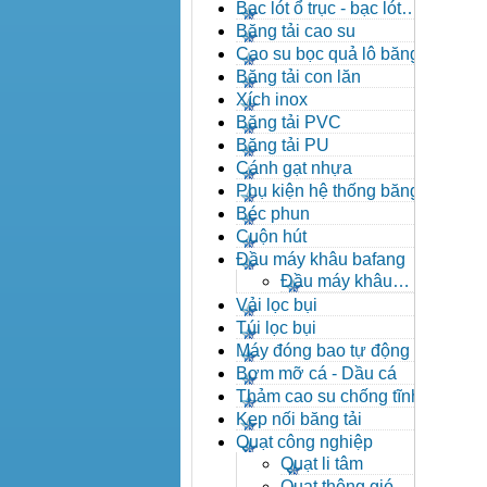
đạn côn
Bạc lót ổ trục - bạc lót
nhông
Băng tải cao su
Cao su bọc quả lô băng tải
Băng tải con lăn
Xích inox
Băng tải PVC
Băng tải PU
Cánh gạt nhựa
Phụ kiện hệ thống băng tải
Béc phun
Cuộn hút
Đầu máy khâu bafang
Đầu máy khâu
Bafang
Vải lọc bụi
Túi lọc bụi
Máy đóng bao tự động
Bơm mỡ cá - Dầu cá
Thảm cao su chống tĩnh
điện
Kẹp nối băng tải
Quạt công nghiệp
Quạt li tâm
Quạt thông gió