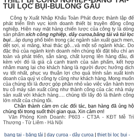
TÚI LỌC BỤI-BULONG GẦU
Công ty Xuất Nhập Khẩu Toàn Phát được thành lập để
phát triển lĩnh vực kinh doanh thiết bị
truyền động công
nghiệp. Hiện nay mặt hàng chiến lược của công ty là dòng
sản phẩm
xích công nghiệp
,
dây curoa
,
băng tải
và
túi lọc
bụi
…áp dụng phổ biến trong các ngành sản xuất gạch men,
dệt sợi, xi măng, khai thác gỗ…và một số ngành khác. Do
đặc thù của ngành kinh doanh nên chúng tôi đặt tiêu chí an
toàn và phát triển, sẵn sàng, chất lượng lên hàng đâu, đi
kèm với đó là giá cả cạnh tranh của sản phẩm, kết hợp
nhằm mang lại cho khách hàng là người được hưởng dịch
vụ tốt nhất, phục vụ thuận lợi cho quá trình sản xuất kinh
doanh của quý vị công ty cũng như khách hàng. Mong muốn
của chúng tôi là được góp phần nhỏ vào việc vận hành trơn
tru cỗ máy sản xuất cũng như thành công của các nhà máy
sản xuất với khách hàng…. chúng tôi lấy đó là thành công
lớn nhất của chúng tôi.
Chân thành cảm ơn các đối tác, bạn hàng đã ủng hộ
chúng tôi trong suốt thời gian qua. Xin cảm ơn!
Văn Phòng Kinh Doanh: P603 - CT3A - KĐT Mễ Trì
Thượng - Từ Liêm - Hà Nội
bang tai - băng tải
|
day curoa - dây curoa
|
thiet bi loc bui -