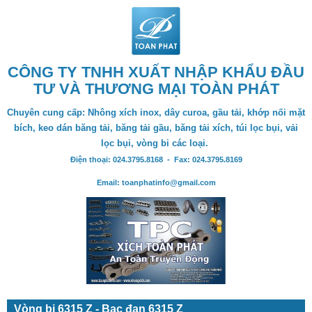
CÔNG TY TNHH XUẤT NHẬP KHẨU ĐẦU
TƯ VÀ THƯƠNG MẠI TOÀN PHÁT
Chuyên cung cấp: Nhông xích inox, dây curoa, gầu tải, khớp nối mặt
bích, keo dán băng tải, băng tải gầu, băng tải xích, túi lọc bụi, vải
lọc bụi, vòng bi các loại.
Điện thoại: 024.3795.8168 - Fax: 024.3795.8169
Email: toanphatinfo@gmail.com
Vòng bi 6315 Z - Bạc đạn 6315 Z