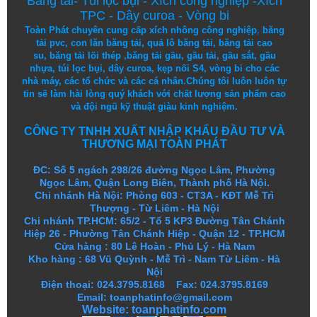
Băng tải
-
Túi lọc bụi
-
Xích công nghiệp
-
Xích
TPC
-
Dây curoa
-
Vòng bi
Toàn Phát chuyên cung cấp
xích nhông công nghiệp
,
băng
tải pvc
,
con lăn băng tải
,
quả lô băng tải
,
băng tải cao
su
,
băng tải lõi thép
,
băng tải gầu
,
gầu tải
,
gầu sắt
,
gầu
nhựa
,
túi lọc bụi
, dây curoa,
kẹp nối S4
,
vòng bi
cho các
nhà máy, các tổ chức và các cá nhân.
Chúng tôi
luôn luôn
tự
tin
sẽ
làm
hài lòng
quý khách
với
chất lượng
sản
phẩm
cao
và
đội ngũ
kỹ thuật
giàu kinh nghiệm.
CÔNG TY TNHH XUẤT NHẬP KHẨU ĐẦU TƯ VÀ
THƯƠNG MẠI TOÀN PHÁT
ĐC: Số 5 ngách 298/26 đường Ngọc Lâm, Phường
Ngọc Lâm, Quận Long Biên, Thành phố Hà Nội.
Chi nhánh Hà Nội: Phòng 603 - CT3A - KĐT Mễ Trì
Thượng - Từ Liêm - Hà Nội
Chi nhánh TP.HCM: 65/2 - Tổ 5 KP3 Đường Tân Chánh
Hiệp 26 - Phường Tân Chánh Hiệp - Quận 12 - TP.HCM
Cửa hàng
:
80 Lê Hoàn - Phủ Lý - Hà Nam
Kho hàng
:
68 Vũ Quỳnh - Mễ Trì - Nam Từ Liêm - Hà
Nội
Điện thoại: 024.3795.8168 Fax: 024.3795.8169
Email: toanphatinfo@gmail.com
Website:
toanphatinfo.com