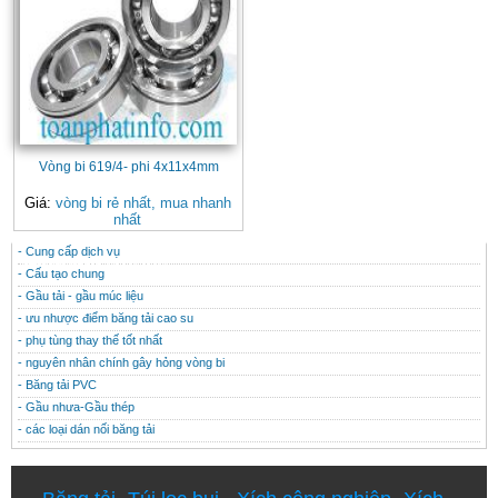
Vòng bi 619/4- phi 4x11x4mm
Giá:
vòng bi rẻ nhất, mua nhanh
nhất
- Cung cấp dịch vụ
CONTACT
THÔNG TIN HỮU ÍCH
- Cấu tạo chung
- Gầu tải - gầu múc liệu
- ưu nhược điểm băng tải cao su
- phụ tùng thay thế tốt nhất
- nguyên nhân chính gây hỏng vòng bi
- Băng tải PVC
- Gầu nhưa-Gầu thép
- các loại dán nối băng tải