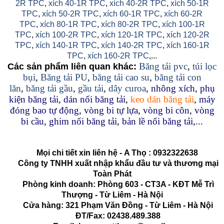
2R TPC
,
xích 40-1R TPC
,
xích 40-2R TPC
,
xích 50-1R
TPC
,
xích 50-2R TPC
,
xích 60-1R TPC
,
xích 60-2R
TPC
,
xích 80-1R TPC
,
xích 80-2R TPC
,
xích 100-1R
TPC
,
xích 100-2R TPC
,
xích 120-1R TPC
,
xích 120-2R
TPC
,
xích 140-1R TPC
,
xích 140-2R TPC
,
xích 160-1R
TPC
,
xích 160-2R TPC
,...
Băng tải pvc
,
túi lọc
Các sản phẩm liên quan khác:
bụi
,
Băng tải PU
,
băng tải cao su
,
băng tải con
lăn
,
băng tải gầu
,
gầu tải
,
dây curoa
,
nhông xích
,
phụ
kiện băng tải
,
dán nối băng tải
,
keo dán băng tải
,
máy
đóng bao tự động
,
vòng bi tự lựa
,
vòng bi côn
,
vòng
bi cầu
,
ghim nối băng tải
,
bản lề nối băng tải
,...
Mọi chi tiết xin liên hệ -
A Thọ
:
0932322638
Công ty TNHH xuất nhập khẩu đầu tư và thương mại
Toàn Phát
Phòng kinh doanh: Phòng 603 - CT3A - KĐT Mễ Trì
Thượng - Từ Liêm - Hà Nội
Cửa hàng: 321 Phạm Văn Đồng - Từ Liêm - Hà Nội
ĐT/Fax: 02438.489.388