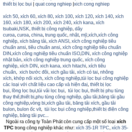
thiết bị lọc bụi
|
quat cong nghiep
|
xich cong nghiep
xích 50
,
xích 60
,
xích 80
,
xích 100
,
xích 120
,
xích 140
,
xích
160,
xích 180
,
xích 200
,
xích 240
,
xích kana
,
xích
tsubaki
,
NSK
,
thiết bị công nghiệp
,
dây
curoa
,
curoa
,
china
,
trung quốc
,
nhật
,
mỹ
,
xích
,
xích công
nghiệp
,
xích băng tải
,
xích ANSI
,
xích công nghiệp tiêu
chuẩn ansi
,
tiêu chuẩn ansi
,
xích công nghiệp tiêu chuẩn
DIN
,
xích công nghiệp tiêu chuẩn ISO
,
DIN
,
xích công nghiệp
nhật bản
,
xích công nghiệp trung quốc
,
xích công
nghiệp
,
xích DIN
,
xich kana,
xich hitachi
,
xích tiêu
chuẩn
,
xich bước đôi
,
xich gầu tải
,
xích có tai
,
nhông
xích
,
khớp nối xich
,
xích công nghiệp
,
túi lọc bụi công nghiệp
các loại với chất liệu cao cấp và hiện đaị
,
thiết bị lọc
bụi
,
lồng lọc bụi
,
túi vải lọc bụi
,
túi lọc bụi
,
thiết bị phụ tùng
thay thế
,
thiết bị
,
phụ tùng công nghiệp,
gầu tải
,
băng tải gầu
công nghiệp
,
vòng bi
,
xích gầu tải
,
băng tải xích
,
gầu tải
bulon
,
bulon ốc vít
,
túi lọc bụi công nghiệp
,
thiết bị điện công
nghiệp
,
băng tải pvc...
Ngoài ra công ty Toàn Phát còn cung cấp một số loại
xích
TPC
trong công nghiệp khác như:
xích 35-1R TPC
,
xích 35-