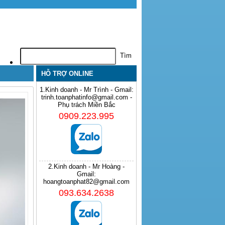
HỖ TRỢ ONLINE
1.Kinh doanh - Mr Trình - Gmail:
trinh.toanphatinfo@gmail.com -
Phụ trách Miền Bắc
0909.223.995
2.Kinh doanh - Mr Hoàng -
Gmail:
hoangtoanphat82@gmail.com
093.634.2638