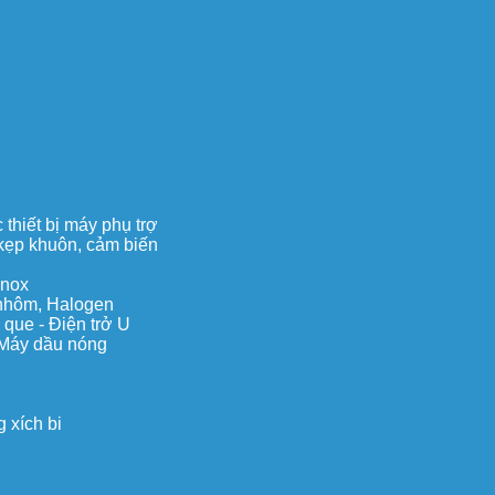
thiết bị máy phụ trợ
, kẹp khuôn, cảm biến
inox
c nhôm, Halogen
 que - Điện trở U
 Máy dầu nóng
 xích bi