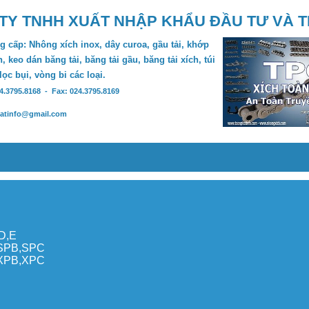
TY TNHH XUẤT NHẬP KHẨU ĐẦU TƯ VÀ 
 cấp: Nhông xích inox, dây curoa, gầu tải, khớp
, keo dán băng tải, băng tải gầu, băng tải xích, túi
 lọc bụi, vòng bi các loại.
24.3795.8168 - Fax: 024.3795.8169
hatinfo@gmail.com
,D,E
,SPB,SPC
,XPB,XPC