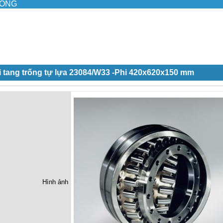
ILONG
 tang trống tự lựa 23084/W33 -Phi 420x620x150 mm
Hình ảnh