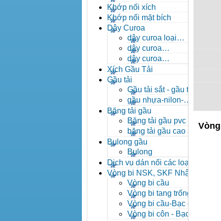
- khóa xích công nghiệp
Khớp nối xích
Khớp nối mặt bích
Dây Curoa
dây curoa loại
A,B,C,D,E
dây curoa
SPZ,SPA,SPB,SPC
dây curoa
XPZ,XPA,XPB,XPC
Xích Gầu Tải
Gầu tải
Gầu tải sắt - gầu tải
inox
gầu nhựa-nilon-
HDPE
Băng tải gầu
Băng tải gầu pvc
Vòng 
băng tải gầu cao su
Bulong gầu
Bulong
Dịch vụ dán nối các loại
băng tải
Vòng bi NSK, SKF Nhật
Vòng bi cầu
Vòng bi tang trống tự
lựa
Vòng bi cầu-Bạc đạn
cầu
Vòng bi côn - Bạc