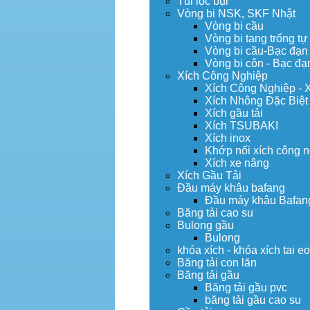
Túi lọc bụi
Vòng bi NSK, SKF Nhật
Vòng bi cầu
Vòng bi tang trống tự
Vòng bi cầu-Bạc đạn
Vòng bi côn - Bạc đạ
Xích Công Nghiệp
Xích Công Nghiệp - 
Xích Nhông Đặc Biệt
Xích gầu tải
Xích TSUBAKI
Xích inox
Khớp nối xích công 
Xích xe nâng
Xích Gầu Tải
Đầu máy khâu bafang
Đầu máy khâu Bafan
Băng tải cao su
Bulong gầu
Bulong
khóa xích - khóa xích tai e
Băng tải con lăn
Băng tải gầu
Băng tải gầu pvc
băng tải gầu cao su