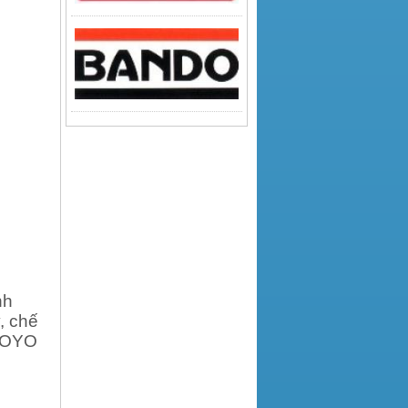
nh
, chế
KOYO