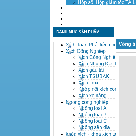
Hộp số, Hộp giảm tốc TA
Dịch vụ
Tuyển dụng
Tin tức
Liên hệ
DANH MỤC SẢN PHẨM
Vòng bi
Xích Toàn Phát tiêu chuẩn
ANSI
Xích Công Nghiệp
Xích Công Nghiệp -
Xich Cong Nghiep
Xích Nhông Đặc Biệt
Xích gầu tải
Xích TSUBAKI
Xích inox
Khớp nối xích công
nghiệp
Xích xe nâng
Nhông công nghiệp
Nhông loại A
Nhông loại B
Nhông loại C
Nhông sên đĩa
khóa xích - khóa xích tai eo