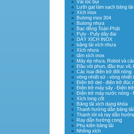
Vải lọc bụi
Lưỡi gạt làm sạch băng tải
Xích inox
Bulong inox 304
Bulong nhựa
Bạc đồng Toàn Phát
Puly - Puly dây đai
DÂY XÍCH INOX
băng tải xích nhựa
Xích nhựa
tấm xích inox
Máy ép nhựa, Robot và các 
Đầu vòi phun, đầu trục vít
Các loại điện trở đốt nóng
vòng nhiệt sứ - vòng nhiệt 
Điện trở dẹt - điện trở đú
Điện trở máy sấy - Điện trở
Điện trở máy nước nóng -
Xích long cốt
Băng tải xích dạng khóa
Thanh hướng dẫn băng tải
Thanh lót và ray dẫn hướng
Ray dẫn hướng cong
Phụ kiện băng tải
Nhông xích