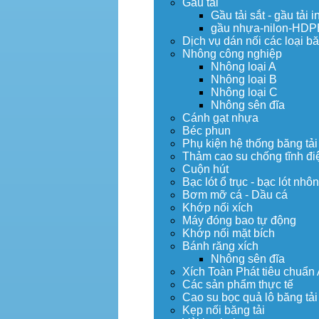
Gầu tải
Gầu tải sắt - gầu tải i
gầu nhựa-nilon-HDP
Dịch vụ dán nối các loại bă
Nhông công nghiệp
Nhông loại A
Nhông loại B
Nhông loại C
Nhông sên đĩa
Cánh gạt nhựa
Béc phun
Phụ kiện hệ thống băng tải
Thảm cao su chống tĩnh đi
Cuộn hút
Bạc lót ổ trục - bạc lót nhô
Bơm mỡ cá - Dầu cá
Khớp nối xích
Máy đóng bao tự động
Khớp nối mặt bích
Bánh răng xích
Nhông sên đĩa
Xích Toàn Phát tiêu chuẩn
Các sản phẩm thực tế
Cao su bọc quả lô băng tải
Kẹp nối băng tải