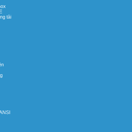
nox
E
ng tải
ện
ng
 ANSI