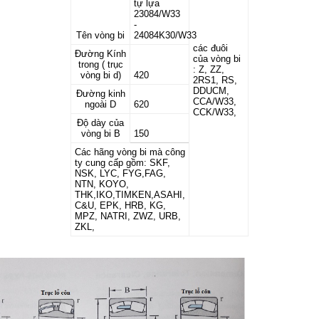
tự lựa
23084/W33
-
Tên vòng bi
24084K30/W33
các đuôi
Đường Kính
của vòng bi
trong ( trục
: Z, ZZ,
vòng bi d)
420
2RS1, RS,
DDUCM,
Đường kinh
CCA/W33,
ngoài D
620
CCK/W33,
Độ dày của
vòng bi B
150
Các hãng vòng bi mà công
ty cung cấp gồm: SKF,
NSK, LYC, FYG,FAG,
NTN, KOYO,
THK,IKO,TIMKEN,ASAHI,
C&U, EPK, HRB, KG,
MPZ, NATRI, ZWZ, URB,
ZKL,