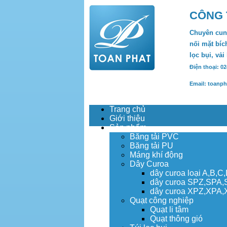
CÔNG 
Chuyên cung
nối mặt bích
lọc bụi, vải
Điện thoại: 0
Email: toanp
Trang chủ
Giới thiệu
Sản phẩm
Băng tải PVC
Băng tải PU
Máng khí động
Dây Curoa
dây curoa loại A,B,C
dây curoa SPZ,SPA
dây curoa XPZ,XPA
Quạt công nghiệp
Quạt li tâm
Quạt thông gió