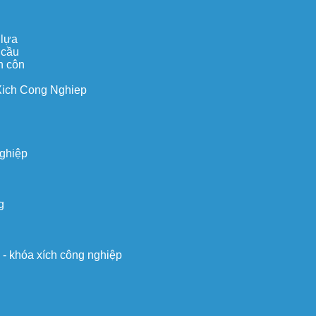
 lựa
 cầu
n côn
Xich Cong Nghiep
nghiệp
g
o - khóa xích công nghiệp