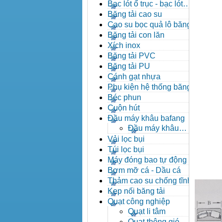
đạn côn
Bạc lót ổ trục - bạc lót
nhông
Băng tải cao su
Cao su bọc quả lô băng tải
Băng tải con lăn
Xích inox
Băng tải PVC
Băng tải PU
Cánh gạt nhựa
Phụ kiện hệ thống băng tải
Béc phun
Cuộn hút
Đầu máy khâu bafang
Đầu máy khâu
Bafang
Vải lọc bụi
Túi lọc bụi
Máy đóng bao tự động
Bơm mỡ cá - Dầu cá
Thảm cao su chống tĩnh
điện
Kẹp nối băng tải
Quạt công nghiệp
Quạt li tâm
Quạt thông gió