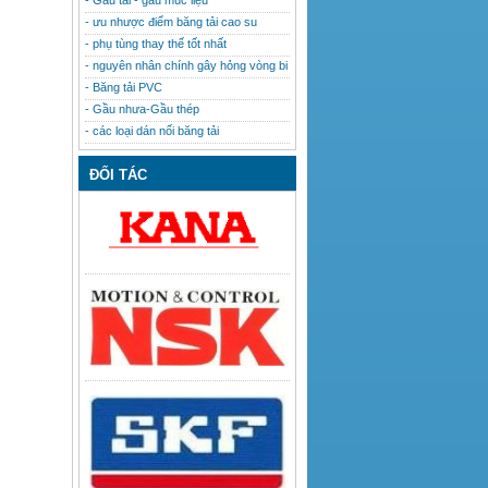
- Gầu tải - gầu múc liệu
- ưu nhược điểm băng tải cao su
- phụ tùng thay thế tốt nhất
- nguyên nhân chính gây hỏng vòng bi
- Băng tải PVC
- Gầu nhưa-Gầu thép
- các loại dán nối băng tải
ĐỐI TÁC