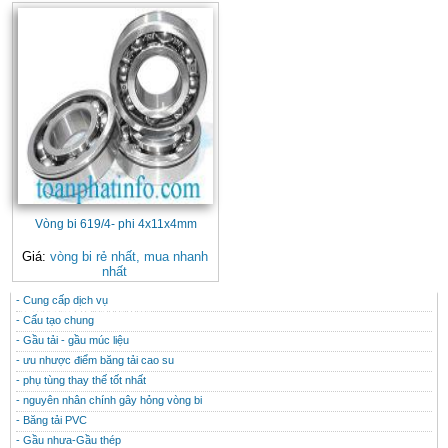
Vòng bi 619/4- phi 4x11x4mm
Giá:
vòng bi rẻ nhất, mua nhanh
nhất
- Cung cấp dịch vụ
CONTACT
THÔNG TIN HỮU ÍCH
- Cấu tạo chung
- Gầu tải - gầu múc liệu
- ưu nhược điểm băng tải cao su
- phụ tùng thay thế tốt nhất
- nguyên nhân chính gây hỏng vòng bi
- Băng tải PVC
- Gầu nhưa-Gầu thép