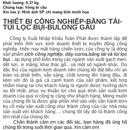
Khối lượng: 0.37 kg
Chủng loại: Vòng bi cầu
Xin lưu ý: Hình ảnh SP chỉ mang tính minh họa
THIẾT BỊ CÔNG NGHIỆP-BĂNG TẢI-
TÚI LỌC BỤI-BULONG GẦU
Công ty Xuất Nhập Khẩu Toàn Phát được thành lập để
phát triển lĩnh vực kinh doanh thiết bị
truyền động công
nghiệp. Hiện nay mặt hàng chiến lược của công ty là dòng
sản phẩm
xích công nghiệp
,
dây curoa
,
băng tải
và
túi lọc
bụi
…áp dụng phổ biến trong các ngành sản xuất gạch men,
dệt sợi, xi măng, khai thác gỗ…và một số ngành khác. Do
đặc thù của ngành kinh doanh nên chúng tôi đặt tiêu chí an
toàn và phát triển, sẵn sàng, chất lượng lên hàng đâu, đi
kèm với đó là giá cả cạnh tranh của sản phẩm, kết hợp
nhằm mang lại cho khách hàng là người được hưởng dịch
vụ tốt nhất, phục vụ thuận lợi cho quá trình sản xuất kinh
doanh của quý vị công ty cũng như khách hàng. Mong muốn
của chúng tôi là được góp phần nhỏ vào việc vận hành trơn
tru cỗ máy sản xuất cũng như thành công của các nhà máy
sản xuất với khách hàng…. chúng tôi lấy đó là thành công
lớn nhất của chúng tôi.
Chân thành cảm ơn các đối tác, bạn hàng đã ủng hộ
chúng tôi trong suốt thời gian qua. Xin cảm ơn!