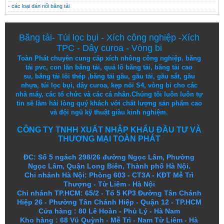
- các loại dán nối băng tải
Băng tải
-
Túi lọc bụi
-
Xích công nghiệp
-
Xích
TPC
-
Dây curoa
-
Vòng bi
Toàn Phát chuyên cung cấp
xích nhông công nghiệp
,
băng
tải pvc
,
con lăn băng tải
,
quả lô băng tải
,
băng tải cao
su
,
băng tải lõi thép
,
băng tải gầu
,
gầu tải
,
gầu sắt
,
gầu
nhựa
,
túi lọc bụi
, dây curoa,
kẹp nối S4
,
vòng bi
cho các
nhà máy, các tổ chức và các cá nhân.
Chúng tôi
luôn luôn
tự
tin
sẽ
làm
hài lòng
quý khách
với
chất lượng
sản
phẩm
cao
và
đội ngũ
kỹ thuật
giàu kinh nghiệm.
CÔNG TY TNHH XUẤT NHẬP KHẨU ĐẦU TƯ VÀ
THƯƠNG MẠI TOÀN PHÁT
ĐC: Số 5 ngách 298/26 đường Ngọc Lâm, Phường
Ngọc Lâm, Quận Long Biên, Thành phố Hà Nội.
Chi nhánh Hà Nội: Phòng 603 - CT3A - KĐT Mễ Trì
Thượng - Từ Liêm - Hà Nội
Chi nhánh TP.HCM: 65/2 - Tổ 5 KP3 Đường Tân Chánh
Hiệp 26 - Phường Tân Chánh Hiệp - Quận 12 - TP.HCM
Cửa hàng
:
80 Lê Hoàn - Phủ Lý - Hà Nam
Kho hàng
:
68 Vũ Quỳnh - Mễ Trì - Nam Từ Liêm - Hà