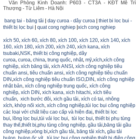
Văn Phòng Kinh Doanh: P603 - CT3A - KĐT Mễ Trì
Thượng - Từ Liêm - Hà Nội
bang tai - băng tải
|
day curoa - dây curoa
|
thiet bi loc bui -
thiết bị lọc bụi
|
quat cong nghiep
|
xich cong nghiep
xích 50
,
xích 60
,
xích 80
,
xích 100
,
xích 120
,
xích 140
,
xích
160,
xích 180
,
xích 200
,
xích 240
,
xích kana
,
xích
tsubaki
,
NSK
,
thiết bị công nghiệp
,
dây
curoa
,
curoa
,
china
,
trung quốc
,
nhật
,
mỹ
,
xích
,
xích công
nghiệp
,
xích băng tải
,
xích ANSI
,
xích công nghiệp tiêu
chuẩn ansi
,
tiêu chuẩn ansi
,
xích công nghiệp tiêu chuẩn
DIN
,
xích công nghiệp tiêu chuẩn ISO
,
DIN
,
xích công nghiệp
nhật bản
,
xích công nghiệp trung quốc
,
xích công
nghiệp
,
xích DIN
,
xich kana,
xich hitachi
,
xích tiêu
chuẩn
,
xich bước đôi
,
xich gầu tải
,
xích có tai
,
nhông
xích
,
khớp nối xich
,
xích công nghiệp
,
túi lọc bụi công nghiệp
các loại với chất liệu cao cấp và hiện đaị
,
thiết bị lọc
bụi
,
lồng lọc bụi
,
túi vải lọc bụi
,
túi lọc bụi
,
thiết bị phụ tùng
thay thế
,
thiết bị
,
phụ tùng công nghiệp,
gầu tải
,
băng tải gầu
công nghiệp
,
vòng bi
,
xích gầu tải
,
băng tải xích
,
gầu tải
bulon
,
bulon ốc vít
,
túi lọc bụi công nghiệp
,
thiết bị điện công