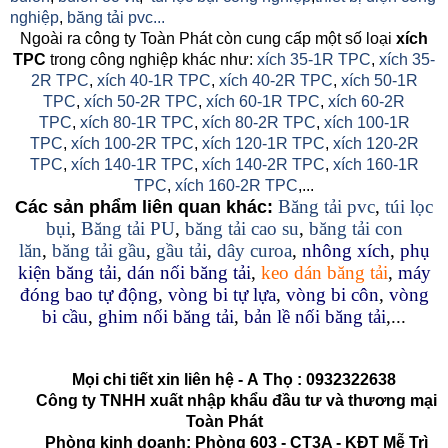
nghiệp
,
băng tải pvc...
Ngoài ra công ty Toàn Phát còn cung cấp một số loại
xích
TPC
trong công nghiệp khác như:
xích 35-1R TPC
,
xích 35-
2R TPC
,
xích 40-1R TPC
,
xích 40-2R TPC
,
xích 50-1R
TPC
,
xích 50-2R TPC
,
xích 60-1R TPC
,
xích 60-2R
TPC
,
xích 80-1R TPC
,
xích 80-2R TPC
,
xích 100-1R
TPC
,
xích 100-2R TPC
,
xích 120-1R TPC
,
xích 120-2R
TPC
,
xích 140-1R TPC
,
xích 140-2R TPC
,
xích 160-1R
TPC
,
xích 160-2R TPC
,...
Băng tải pvc
,
túi lọc
Các sản phẩm liên quan khác:
bụi
,
Băng tải PU
,
băng tải cao su
,
băng tải con
lăn
,
băng tải gầu
,
gầu tải
,
dây curoa
,
nhông xích
,
phụ
kiện băng tải
,
dán nối băng tải
,
keo dán băng tải
,
máy
đóng bao tự động
,
vòng bi tự lựa
,
vòng bi côn
,
vòng
bi cầu
,
ghim nối băng tải
,
bản lề nối băng tải
,...
Mọi chi tiết xin liên hệ -
A
Thọ
:
0932322638
Công ty TNHH xuất nhập khẩu đầu tư và thương mại
Toàn Phát
Phòng kinh doanh: Phòng 603 - CT3A - KĐT Mễ Trì