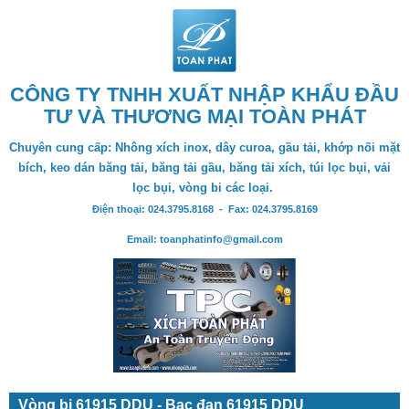
CÔNG TY TNHH XUẤT NHẬP KHẨU ĐẦU
TƯ VÀ THƯƠNG MẠI TOÀN PHÁT
Chuyên cung cấp: Nhông xích inox, dây curoa, gầu tải, khớp nối mặt
bích, keo dán băng tải, băng tải gầu, băng tải xích, túi lọc bụi, vải
lọc bụi, vòng bi các loại.
Điện thoại: 024.3795.8168 - Fax: 024.3795.8169
Email: toanphatinfo@gmail.com
Vòng bi 61915 DDU - Bạc đạn 61915 DDU