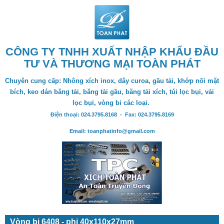
CÔNG TY TNHH XUẤT NHẬP KHẨU ĐẦU
TƯ VÀ THƯƠNG MẠI TOÀN PHÁT
Chuyên cung cấp: Nhông xích inox, dây curoa, gầu tải, khớp nối mặt
bích, keo dán băng tải, băng tải gầu, băng tải xích, túi lọc bụi, vải
lọc bụi, vòng bi các loại.
Điện thoại: 024.3795.8168 - Fax: 024.3795.8169
Email: toanphatinfo@gmail.com
Vòng bi 6408 - phi 40x110x27mm