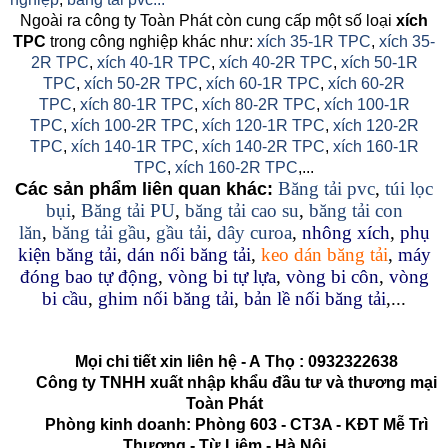
Ngoài ra công ty Toàn Phát còn cung cấp một số loại
xích
TPC
trong công nghiệp khác như:
xích 35-1R TPC
,
xích 35-
2R TPC
,
xích 40-1R TPC
,
xích 40-2R TPC
,
xích 50-1R
TPC
,
xích 50-2R TPC
,
xích 60-1R TPC
,
xích 60-2R
TPC
,
xích 80-1R TPC
,
xích 80-2R TPC
,
xích 100-1R
TPC
,
xích 100-2R TPC
,
xích 120-1R TPC
,
xích 120-2R
TPC
,
xích 140-1R TPC
,
xích 140-2R TPC
,
xích 160-1R
TPC
,
xích 160-2R TPC
,...
Băng tải pvc
,
túi lọc
Các sản phẩm liên quan khác:
bụi
,
Băng tải PU
,
băng tải cao su
,
băng tải con
lăn
,
băng tải gầu
,
gầu tải
,
dây curoa
,
nhông xích
,
phụ
kiện băng tải
,
dán nối băng tải
,
keo dán băng tải
,
máy
đóng bao tự động
,
vòng bi tự lựa
,
vòng bi côn
,
vòng
bi cầu
,
ghim nối băng tải
,
bản lề nối băng tải
,...
Mọi chi tiết xin liên hệ - A
Thọ
:
0932322638
Công ty TNHH xuất nhập khẩu đầu tư và thương mại
Toàn Phát
Phòng kinh doanh: Phòng 603 - CT3A - KĐT Mễ Trì
Thượng - Từ Liêm - Hà Nội