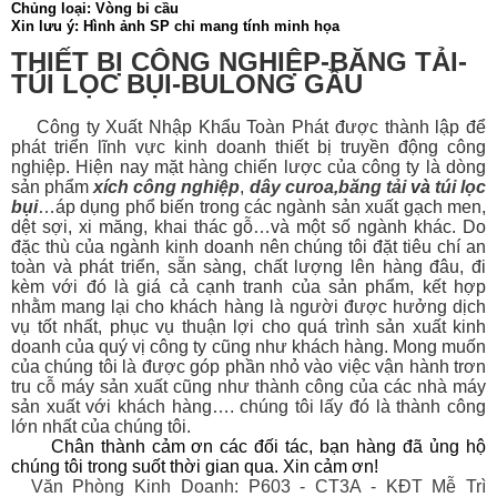
Chủng loại: Vòng bi cầu
Xin lưu ý: Hình ảnh SP chỉ mang tính minh họa
THIẾT BỊ CÔNG NGHIỆP-BĂNG TẢI-
TÚI LỌC BỤI-BULONG GẦU
Công ty Xuất Nhập Khẩu Toàn Phát được thành lập để
phát triển lĩnh vực kinh doanh thiết bị
truyền động công
nghiệp. Hiện nay mặt hàng chiến lược của công ty là dòng
sản phẩm
xích công nghiệp
,
dây curoa
,
băng tải
và
túi lọc
bụi
…áp dụng phổ biến trong các ngành sản xuất gạch men,
dệt sợi, xi măng, khai thác gỗ…và một số ngành khác. Do
đặc thù của ngành kinh doanh nên chúng tôi đặt tiêu chí an
toàn và phát triển, sẵn sàng, chất lượng lên hàng đâu, đi
kèm với đó là giá cả cạnh tranh của sản phẩm, kết hợp
nhằm mang lại cho khách hàng là người được hưởng dịch
vụ tốt nhất, phục vụ thuận lợi cho quá trình sản xuất kinh
doanh của quý vị công ty cũng như khách hàng. Mong muốn
của chúng tôi là được góp phần nhỏ vào việc vận hành trơn
tru cỗ máy sản xuất cũng như thành công của các nhà máy
sản xuất với khách hàng…. chúng tôi lấy đó là thành công
lớn nhất của chúng tôi.
Chân thành cảm ơn các đối tác, bạn hàng đã ủng hộ
chúng tôi trong suốt thời gian qua. Xin cảm ơn!
Văn Phòng Kinh Doanh: P603 - CT3A - KĐT Mễ Trì