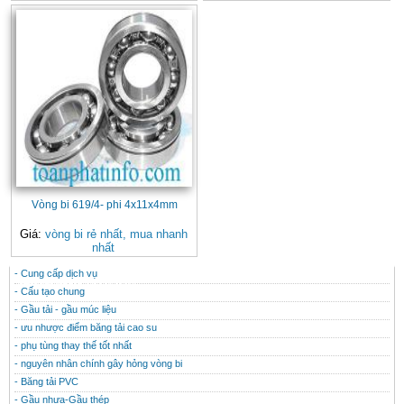
Vòng bi 619/4- phi 4x11x4mm
Giá:
vòng bi rẻ nhất, mua nhanh
nhất
- Cung cấp dịch vụ
CONTACT
THÔNG TIN HỮU ÍCH
- Cấu tạo chung
- Gầu tải - gầu múc liệu
- ưu nhược điểm băng tải cao su
- phụ tùng thay thế tốt nhất
- nguyên nhân chính gây hỏng vòng bi
- Băng tải PVC
- Gầu nhưa-Gầu thép