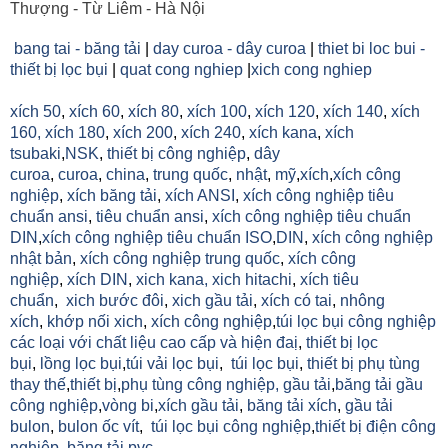
Thượng - Từ Liêm - Hà Nội
bang tai - băng tải
|
day curoa - dây curoa
|
thiet bi loc bui -
thiết bị lọc bụi
|
quat cong nghiep
|
xich cong nghiep
xích 50
,
xích 60
,
xích 80
,
xích 100
,
xích 120
,
xích 140
,
xích
160,
xích 180
,
xích 200
,
xích 240
,
xích kana
,
xích
tsubaki
,
NSK
,
thiết bị công nghiệp
,
dây
curoa
,
curoa
,
china
,
trung quốc
,
nhật
,
mỹ
,
xích
,
xích công
nghiệp
,
xích băng tải
,
xích ANSI
,
xích công nghiệp tiêu
chuẩn ansi
,
tiêu chuẩn ansi
,
xích công nghiệp tiêu chuẩn
DIN
,
xích công nghiệp tiêu chuẩn ISO
,
DIN
,
xích công nghiệp
nhật bản
,
xích công nghiệp trung quốc
,
xích công
nghiệp
,
xích DIN
,
xich kana,
xich hitachi
,
xích tiêu
chuẩn
,
xich bước đôi
,
xich gầu tải
,
xích có tai
,
nhông
xích
,
khớp nối xich
,
xích công nghiệp
,
túi lọc bụi công nghiệp
các loại với chất liệu cao cấp và hiện đaị
,
thiết bị lọc
bụi
,
lồng lọc bụi
,
túi vải lọc bụi
,
túi lọc bụi
,
thiết bị phụ tùng
thay thế
,
thiết bị
,
phụ tùng công nghiệp,
gầu tải
,
băng tải gầu
công nghiệp
,
vòng bi
,
xích gầu tải
,
băng tải xích
,
gầu tải
bulon
,
bulon ốc vít
,
túi lọc bụi công nghiệp
,
thiết bị điện công
nghiệp
,
băng tải pvc...