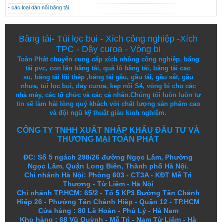
- các loại dán nối băng tải
Băng tải
-
Túi lọc bụi
-
Xích công nghiệp
-
Xích
TPC
-
Dây curoa
-
Vòng bi
Toàn Phát chuyên cung cấp
xích nhông công nghiệp
,
băng
tải pvc
,
con lăn băng tải
,
quả lô băng tải
,
băng tải cao
su
,
băng tải lõi thép
,
băng tải gầu
,
gầu tải
,
gầu sắt
,
gầu
nhựa
,
túi lọc bụi
, dây curoa,
kẹp nối S4
,
vòng bi
cho các
nhà máy, các tổ chức và các cá nhân.
Chúng tôi
luôn luôn
tự
tin
sẽ
làm
hài lòng
quý khách
với
chất lượng
sản
phẩm
cao
và
đội ngũ
kỹ thuật
giàu kinh nghiệm.
CÔNG TY TNHH XUẤT NHẬP KHẨU ĐẦU TƯ VÀ
THƯƠNG MẠI TOÀN PHÁT
ĐC: Số 5 ngách 298/26 đường Ngọc Lâm, Phường
Ngọc Lâm, Quận Long Biên, Thành phố Hà Nội.
Chi nhánh Hà Nội: Phòng 603 - CT3A - KĐT Mễ Trì
Thượng - Từ Liêm - Hà Nội
Chi nhánh TP.HCM: 65/2 - Tổ 5 KP3 Đường Tân Chánh
Hiệp 26 - Phường Tân Chánh Hiệp - Quận 12 - TP.HCM
Cửa hàng
:
80 Lê Hoàn - Phủ Lý - Hà Nam
Kho hàng
:
68 Vũ Quỳnh - Mễ Trì - Nam Từ Liêm - Hà