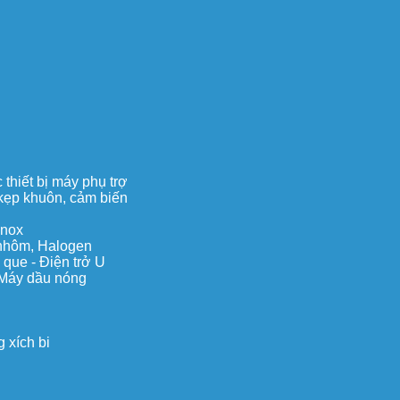
thiết bị máy phụ trợ
, kẹp khuôn, cảm biến
inox
c nhôm, Halogen
 que - Điện trở U
 Máy dầu nóng
 xích bi