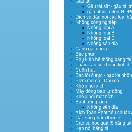
Gầu tải
Gầu tải sắt - gầu tải i
gầu nhựa-nilon-HDP
Dịch vụ dán nối các loại bă
Nhông công nghiệp
Nhông loại A
Nhông loại B
Nhông loại C
Nhông sên đĩa
Cánh gạt nhựa
Béc phun
Phụ kiện hệ thống băng tải
Thảm cao su chống tĩnh đi
Cuộn hút
Bạc lót ổ trục - bạc lót nhô
Bơm mỡ cá - Dầu cá
Khớp nối xích
Máy đóng bao tự động
Khớp nối mặt bích
Bánh răng xích
Nhông sên đĩa
Xích Toàn Phát tiêu chuẩn
Các sản phẩm thực tế
Cao su bọc quả lô băng tải
Kẹp nối băng tải