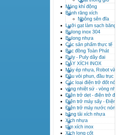
Máng khí động
Bánh răng xích
Nhông sên đĩa
Lưỡi gạt làm sạch băng tải
Bulong inox 304
Bulong nhựa
Các sản phẩm thực tế
Bạc đồng Toàn Phát
Puly - Puly dây đai
DÂY XÍCH INOX
Máy ép nhựa, Robot và các
thiết bị máy phụ trợ
Đầu vòi phun, đầu trục vít,
kẹp khuôn, cảm biến
Các loại điện trở đốt nóng
vòng nhiệt sứ - vòng nhiệt
inox
Điện trở dẹt - điện trở đúc
nhôm, Halogen
Điện trở máy sấy - Điện trở
que - Điện trở U
Điện trở máy nước nóng -
Máy dầu nóng
băng tải xích nhựa
Xích nhựa
tấm xích inox
Xích long cốt