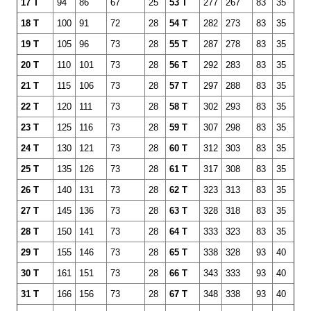
17 T
94
86
67
25
53 T
277
267
83
35
18 T
100
91
72
28
54 T
282
273
83
35
19 T
105
96
73
28
55 T
287
278
83
35
20 T
110
101
73
28
56 T
292
283
83
35
21 T
115
106
73
28
57 T
297
288
83
35
22 T
120
111
73
28
58 T
302
293
83
35
23 T
125
116
73
28
59 T
307
298
83
35
24 T
130
121
73
28
60 T
312
303
83
35
25 T
135
126
73
28
61 T
317
308
83
35
26 T
140
131
73
28
62 T
323
313
83
35
27 T
145
136
73
28
63 T
328
318
83
35
28 T
150
141
73
28
64 T
333
323
83
35
29 T
155
146
73
28
65 T
338
328
93
40
30 T
161
151
73
28
66 T
343
333
93
40
31 T
166
156
73
28
67 T
348
338
93
40