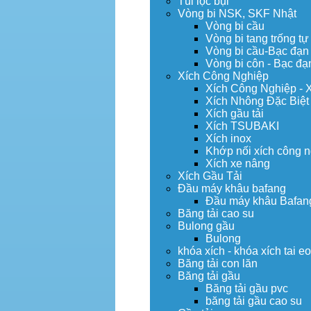
Túi lọc bụi
Vòng bi NSK, SKF Nhật
Vòng bi cầu
Vòng bi tang trống tự
Vòng bi cầu-Bạc đạn
Vòng bi côn - Bạc đạ
Xích Công Nghiệp
Xích Công Nghiệp - 
Xích Nhông Đặc Biệt
Xích gầu tải
Xích TSUBAKI
Xích inox
Khớp nối xích công 
Xích xe nâng
Xích Gầu Tải
Đầu máy khâu bafang
Đầu máy khâu Bafan
Băng tải cao su
Bulong gầu
Bulong
khóa xích - khóa xích tai e
Băng tải con lăn
Băng tải gầu
Băng tải gầu pvc
băng tải gầu cao su