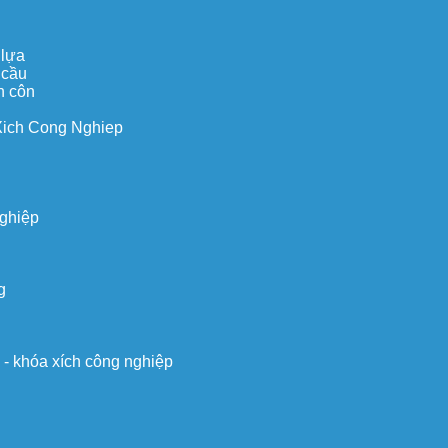
 lựa
 cầu
n côn
Xich Cong Nghiep
nghiệp
g
o - khóa xích công nghiệp