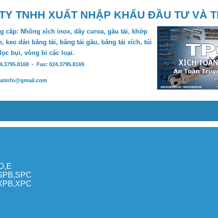
TY TNHH XUẤT NHẬP KHẨU ĐẦU TƯ VÀ 
 cấp: Nhông xích inox, dây curoa, gầu tải, khớp
, keo dán băng tải, băng tải gầu, băng tải xích, túi
 lọc bụi, vòng bi các loại.
24.3795.8168 - Fax: 024.3795.8169
hatinfo@gmail.com
,D,E
,SPB,SPC
,XPB,XPC