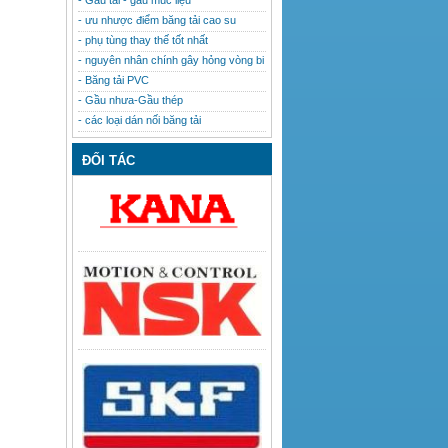
- Gầu tải - gầu múc liệu
- ưu nhược điểm băng tải cao su
- phụ tùng thay thế tốt nhất
- nguyên nhân chính gây hỏng vòng bi
- Băng tải PVC
- Gầu nhưa-Gầu thép
- các loại dán nối băng tải
ĐỐI TÁC