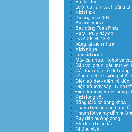
Vải lọc bụi
Lưỡi gạt làm sạch băng tải
Xích inox
Bulong inox 304
Bulong nhựa
Bạc đồng Toàn Phát
Puly - Puly dây đai
DÂY XÍCH INOX
băng tải xích nhựa
Xích nhựa
tấm xích inox
Máy ép nhựa, Robot và các 
Đầu vòi phun, đầu trục vít
Các loại điện trở đốt nóng
vòng nhiệt sứ - vòng nhiệt 
Điện trở dẹt - điện trở đú
Điện trở máy sấy - Điện trở
Điện trở máy nước nóng -
Xích long cốt
Băng tải xích dạng khóa
Thanh hướng dẫn băng tải
Thanh lót và ray dẫn hướng
Ray dẫn hướng cong
Phụ kiện băng tải
Nhông xích