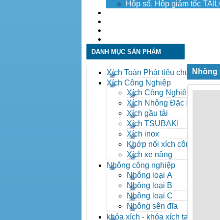
Hộp số, Hộp giảm tốc TA
Dịch vụ
Tuyển dụng
Tin tức
Liên hệ
DANH MỤC SẢN PHẨM
Nhông 
Xích Toàn Phát tiêu chuẩn
ANSI
Xích Công Nghiệp
Xích Công Nghiệp -
Xich Cong Nghiep
Xích Nhông Đặc Biệt
Xích gầu tải
Xích TSUBAKI
Xích inox
Khớp nối xích công
nghiệp
Xích xe nâng
Nhông công nghiệp
Nhông loại A
Nhông loại B
Nhông loại C
Nhông sên đĩa
khóa xích - khóa xích tai eo