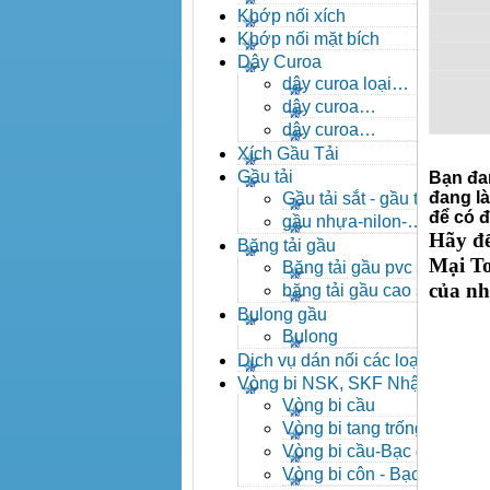
- khóa xích công nghiệp
Khớp nối xích
Khớp nối mặt bích
Dây Curoa
dây curoa loại
A,B,C,D,E
dây curoa
SPZ,SPA,SPB,SPC
dây curoa
XPZ,XPA,XPB,XPC
Xích Gầu Tải
Gầu tải
Bạn đa
đang l
Gầu tải sắt - gầu tải
để có đ
inox
gầu nhựa-nilon-
Hãy đ
HDPE
Băng tải gầu
Mại To
Băng tải gầu pvc
của nh
băng tải gầu cao su
Bulong gầu
Bulong
Dịch vụ dán nối các loại
băng tải
Vòng bi NSK, SKF Nhật
Vòng bi cầu
Vòng bi tang trống tự
lựa
Vòng bi cầu-Bạc đạn
cầu
Vòng bi côn - Bạc