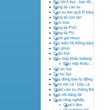
đạn côn
Bạc lót ổ trục - bạc lót
nhông
Băng tải cao su
Cao su bọc quả lô băng tải
Băng tải con lăn
Xích inox
Băng tải PVC
Băng tải PU
Cánh gạt nhựa
Phụ kiện hệ thống băng tải
Béc phun
Cuộn hút
Đầu máy khâu bafang
Đầu máy khâu
Bafang
Vải lọc bụi
Túi lọc bụi
Máy đóng bao tự động
Bơm mỡ cá - Dầu cá
Thảm cao su chống tĩnh
điện
Kẹp nối băng tải
Quạt công nghiệp
Quạt li tâm
Quạt thông gió