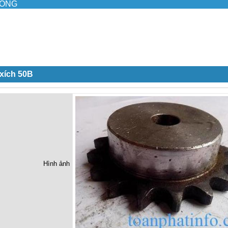
ILONG
xích 50B
Hình ảnh