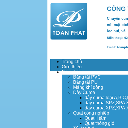
CÔNG 
Chuyên cung
nối mặt bích
lọc bụi, vải
Điện thoại: 0
Email: toanp
Trang chủ
Giới thiệu
Sản phẩm
Băng tải PVC
Băng tải PU
Máng khí động
Dây Curoa
dây curoa loại A,B,C
dây curoa SPZ,SPA
dây curoa XPZ,XPA
Quạt công nghiệp
Quạt li tâm
Quạt thông gió