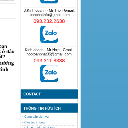
3.Kinh doanh - Mr Thọ - Gmail:
toanphatinfo@gmail.com
093.232.2638
bạn
Kinh doanh - Mr Hợp - Gmail:
B ở đâu
hoptoanphat35@gmail.com
ất?
093.311.8338
hương
tình
CONTACT
THÔNG TIN HỮU ÍCH
- Cung cấp dịch vụ
- Cấu tạo chung