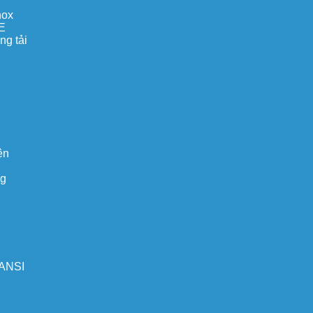
nox
E
ng tải
ện
ng
 ANSI