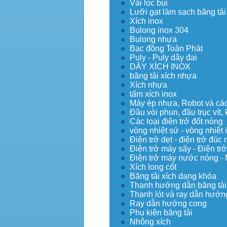
Vải lọc bụi
Lưỡi gạt làm sạch băng tải
Xích inox
Bulong inox 304
Bulong nhựa
Bạc đồng Toàn Phát
Puly - Puly dây đai
DÂY XÍCH INOX
băng tải xích nhựa
Xích nhựa
tấm xích inox
Máy ép nhựa, Robot và các 
Đầu vòi phun, đầu trục vít
Các loại điện trở đốt nóng
vòng nhiệt sứ - vòng nhiệt 
Điện trở dẹt - điện trở đú
Điện trở máy sấy - Điện trở
Điện trở máy nước nóng -
Xích long cốt
Băng tải xích dạng khóa
Thanh hướng dẫn băng tải
Thanh lót và ray dẫn hướng
Ray dẫn hướng cong
Phụ kiện băng tải
Nhông xích