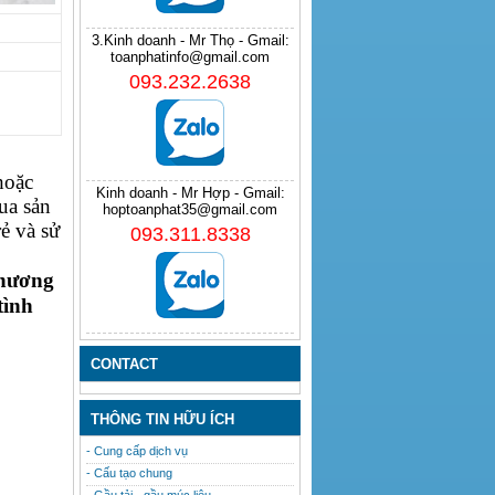
3.Kinh doanh - Mr Thọ - Gmail:
toanphatinfo@gmail.com
093.232.2638
hoặc
Kinh doanh - Mr Hợp - Gmail:
ua sản
hoptoanphat35@gmail.com
ẻ và sử
093.311.8338
hương
tình
CONTACT
THÔNG TIN HỮU ÍCH
- Cung cấp dịch vụ
- Cấu tạo chung