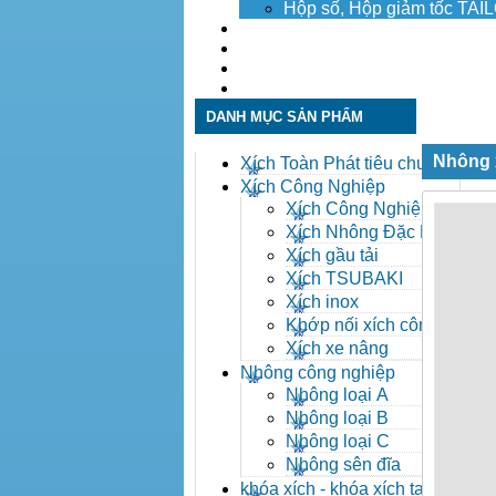
Hộp số, Hộp giảm tốc TA
Dịch vụ
Tuyển dụng
Tin tức
Liên hệ
DANH MỤC SẢN PHẨM
Nhông 
Xích Toàn Phát tiêu chuẩn
ANSI
Xích Công Nghiệp
Xích Công Nghiệp -
Xich Cong Nghiep
Xích Nhông Đặc Biệt
Xích gầu tải
Xích TSUBAKI
Xích inox
Khớp nối xích công
nghiệp
Xích xe nâng
Nhông công nghiệp
Nhông loại A
Nhông loại B
Nhông loại C
Nhông sên đĩa
khóa xích - khóa xích tai eo