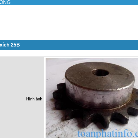
ILONG
xích 25B
Hình ảnh