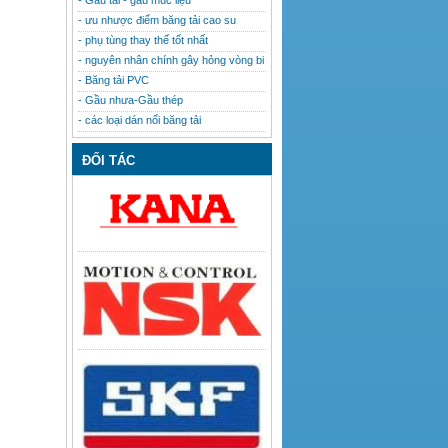
- Gầu tải - gầu múc liệu
- ưu nhược điểm băng tải cao su
- phụ tùng thay thế tốt nhất
- nguyên nhân chính gây hỏng vòng bi
- Băng tải PVC
- Gầu nhưa-Gầu thép
- các loại dán nối băng tải
ĐỐI TÁC