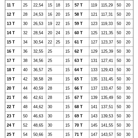
11 T
25
22,54
15
18
15
57 T
119
115,29
50
20
12 T
28
24,53
16
20
15
58 T
121
117,31
50
20
13 T
30
26,53
19
22
15
59 T
123
119,33
50
20
14 T
32
28,54
20
24
15
60 T
125
121,35
50
20
15 T
34
30,54
22
25
15
61 T
127
123,37
50
20
16 T
36
32,55
25
15
62 T
129
125,39
50
30
17 T
38
34,56
25
15
63 T
131
127,41
50
30
18 T
40
36,57
25
15
64 T
133
129,43
50
30
19 T
42
38,58
28
15
65 T
135
131,45
50
30
20 T
44
40,59
28
15
66 T
137
133,47
50
30
21 T
46
42,61
28
15
67 T
139
135,49
50
30
22 T
48
44,62
30
15
68 T
141
137,51
50
30
23 T
50
46,63
30
15
69 T
143
139,53
50
30
24 T
52
48,65
30
15
70 T
145
141,55
50
30
25 T
54
50,66
35
15
71 T
147
143,57
50
30