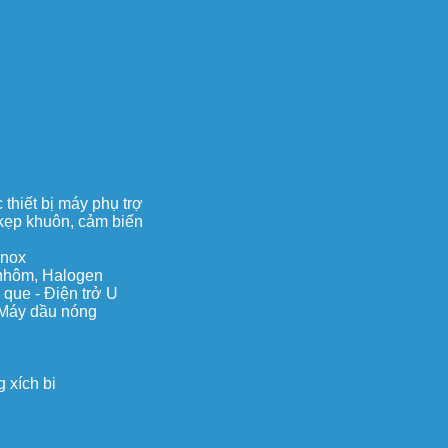
thiết bị máy phụ trợ
, kẹp khuôn, cảm biến
inox
c nhôm, Halogen
 que - Điện trở U
 Máy dầu nóng
 xích bi