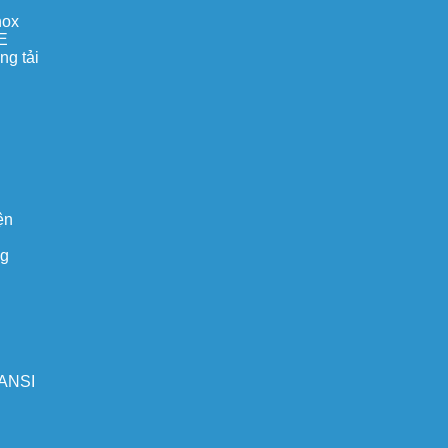
nox
E
ng tải
ện
ng
 ANSI