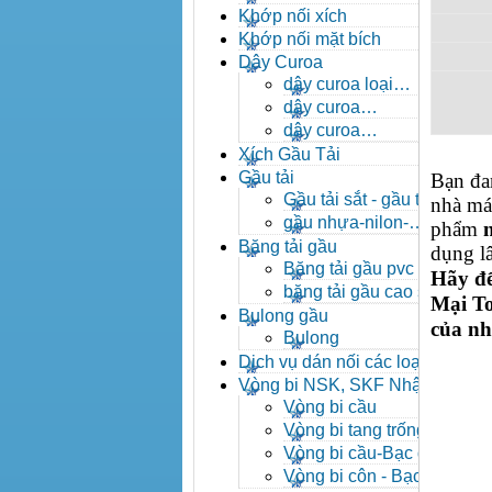
- khóa xích công nghiệp
Khớp nối xích
Khớp nối mặt bích
Dây Curoa
dây curoa loại
A,B,C,D,E
dây curoa
SPZ,SPA,SPB,SPC
dây curoa
XPZ,XPA,XPB,XPC
Xích Gầu Tải
Gầu tải
Bạn đa
Gầu tải sắt - gầu tải
nhà má
inox
gầu nhựa-nilon-
phẩm
HDPE
Băng tải gầu
dụng l
Băng tải gầu pvc
Hãy đ
băng tải gầu cao su
Mại To
Bulong gầu
của nh
Bulong
Dịch vụ dán nối các loại
băng tải
Vòng bi NSK, SKF Nhật
Vòng bi cầu
Vòng bi tang trống tự
lựa
Vòng bi cầu-Bạc đạn
cầu
Vòng bi côn - Bạc