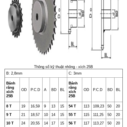
Thông số kỹ thuật nhông - xích 25B
B: 2,8mm
C: 3mm
Bánh
Bánh
răng
răng
OD
P.C.D
A
BD
BL
OD
P.C.D
BD
BL
xích
xích
25B
25B
8 T
19
16,59
9
13
15
54 T
113
109,23
50
20
9 T
21
18,57
10
14
15
55 T
115
111,25
50
20
10 T
24
20,55
14
17
15
56 T
117
113,27
50
20