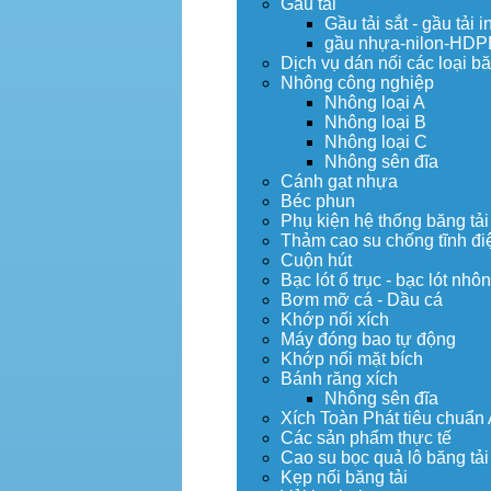
Gầu tải
Gầu tải sắt - gầu tải i
gầu nhựa-nilon-HDP
Dịch vụ dán nối các loại bă
Nhông công nghiệp
Nhông loại A
Nhông loại B
Nhông loại C
Nhông sên đĩa
Cánh gạt nhựa
Béc phun
Phụ kiện hệ thống băng tải
Thảm cao su chống tĩnh đi
Cuộn hút
Bạc lót ổ trục - bạc lót nhô
Bơm mỡ cá - Dầu cá
Khớp nối xích
Máy đóng bao tự động
Khớp nối mặt bích
Bánh răng xích
Nhông sên đĩa
Xích Toàn Phát tiêu chuẩn
Các sản phẩm thực tế
Cao su bọc quả lô băng tải
Kẹp nối băng tải