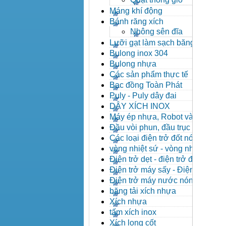
Máng khí động
Bánh răng xích
Nhông sên đĩa
Lưỡi gạt làm sạch băng tải
Bulong inox 304
Bulong nhựa
Các sản phẩm thực tế
Bạc đồng Toàn Phát
Puly - Puly dây đai
DÂY XÍCH INOX
Máy ép nhựa, Robot và các
thiết bị máy phụ trợ
Đầu vòi phun, đầu trục vít,
kẹp khuôn, cảm biến
Các loại điện trở đốt nóng
vòng nhiệt sứ - vòng nhiệt
inox
Điện trở dẹt - điện trở đúc
nhôm, Halogen
Điện trở máy sấy - Điện trở
que - Điện trở U
Điện trở máy nước nóng -
Máy dầu nóng
băng tải xích nhựa
Xích nhựa
tấm xích inox
Xích long cốt