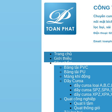
CÔNG 
Chuyên cung
nối mặt bích
lọc bụi, vải
Điện thoại: 0
Email: toanp
Trang chủ
Giới thiệu
Sản phẩm
Băng tải PVC
Băng tải PU
Máng khí động
Dây Curoa
dây curoa loại A,B,C
dây curoa SPZ,SPA
dây curoa XPZ,XPA
Quạt công nghiệp
Quạt li tâm
Quạt thông gió