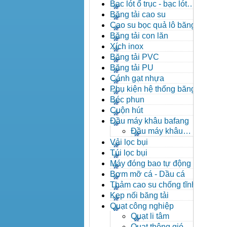
đạn côn
Bạc lót ổ trục - bạc lót
nhông
Băng tải cao su
Cao su bọc quả lô băng tải
Băng tải con lăn
Xích inox
Băng tải PVC
Băng tải PU
Cánh gạt nhựa
Phụ kiện hệ thống băng tải
Béc phun
Cuộn hút
Đầu máy khâu bafang
Đầu máy khâu
Bafang
Vải lọc bụi
Túi lọc bụi
Máy đóng bao tự động
Bơm mỡ cá - Dầu cá
Thảm cao su chống tĩnh
điện
Kẹp nối băng tải
Quạt công nghiệp
Quạt li tâm
Quạt thông gió