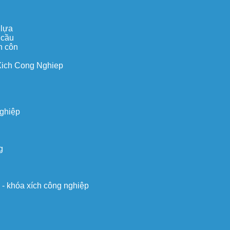
 lựa
 cầu
n côn
Xich Cong Nghiep
nghiệp
g
o - khóa xích công nghiệp