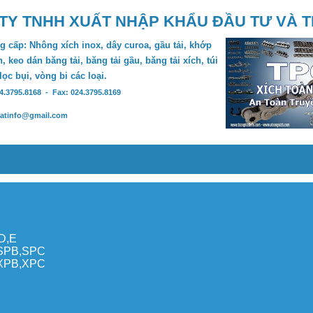
TY TNHH XUẤT NHẬP KHẨU ĐẦU TƯ VÀ 
 cấp: Nhông xích inox, dây curoa, gầu tải, khớp
, keo dán băng tải, băng tải gầu, băng tải xích, túi
 lọc bụi, vòng bi các loại.
24.3795.8168 - Fax: 024.3795.8169
hatinfo@gmail.com
,D,E
,SPB,SPC
,XPB,XPC