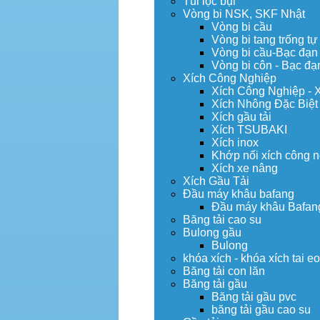
Túi lọc bụi
Vòng bi NSK, SKF Nhật
Vòng bi cầu
Vòng bi tang trống tự
Vòng bi cầu-Bạc đạn
Vòng bi côn - Bạc đạ
Xích Công Nghiệp
Xích Công Nghiệp - 
Xích Nhông Đặc Biệt
Xích gầu tải
Xích TSUBAKI
Xích inox
Khớp nối xích công 
Xích xe nâng
Xích Gầu Tải
Đầu máy khâu bafang
Đầu máy khâu Bafan
Băng tải cao su
Bulong gầu
Bulong
khóa xích - khóa xích tai e
Băng tải con lăn
Băng tải gầu
Băng tải gầu pvc
băng tải gầu cao su