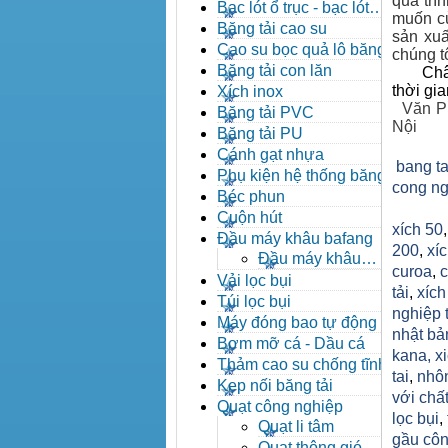
quá trì
đạn côn
Bạc lót ổ trục - bạc lót
muốn củ
nhông
Băng tải cao su
sản xuấ
Cao su bọc quả lô băng tải
chúng tô
Băng tải con lăn
Châ
thời gi
Xích inox
Văn P
Băng tải PVC
Nội
Băng tải PU
Cánh gạt nhựa
bang ta
Phụ kiện hệ thống băng tải
cong ng
Béc phun
Cuộn hút
xích 50
Đầu máy khâu bafang
200
,
xíc
Đầu máy khâu
curoa
,
c
Bafang
Vải lọc bụi
tải
,
xíc
Túi lọc bụi
nghiệp 
Máy đóng bao tự động
nhật bả
Bơm mỡ cá - Dầu cá
kana,
x
Thảm cao su chống tĩnh
tai
,
nhô
điện
Kẹp nối băng tải
với chất
Quạt công nghiệp
lọc bụi
,
Quạt li tâm
gầu côn
Quạt thông gió