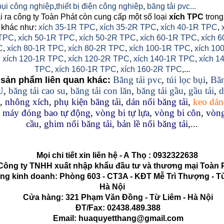
 bụi công nghiệp
,
thiết bị điện công nghiệp
,
băng tải pvc...
 ra công ty Toàn Phát còn cung cấp một số loại
xích TPC
trong
 khác như:
xích 35-1R TPC
,
xích 35-2R TPC
,
xích 40-1R TPC
,
TPC
,
xích 50-1R TPC
,
xích 50-2R TPC
,
xích 60-1R TPC
,
xích 6
C
,
xích 80-1R TPC
,
xích 80-2R TPC
,
xích 100-1R TPC
,
xích 10
,
xích 120-1R TPC
,
xích 120-2R TPC
,
xích 140-1R TPC
,
xích 1
TPC
,
xích 160-1R TPC
,
xích 160-2R TPC
,...
Băng tải pvc
,
túi lọc bụi
,
Băn
sản phẩm liên quan khác:
U
,
băng tải cao su
,
băng tải con lăn
,
băng tải gầu
,
gầu tải
,
d
,
nhông xích
,
phụ kiện băng tải
,
dán nối băng tải
,
keo dán
,
máy đóng bao tự động
,
vòng bi tự lựa
,
vòng bi côn
,
vòng
cầu
,
ghim nối băng tải
,
bản lề nối băng tải
,...
Mọi chi tiết xin liên hệ - A
Thọ
:
0932322638
g ty TNHH xuất nhập khẩu đầu tư và thương mại Toàn 
kinh doanh: Phòng 603 - CT3A - KĐT Mễ Trì Thượng - Từ
Hà Nội
Cửa hàng: 321 Phạm Văn Đồng - Từ Liêm - Hà Nội
ĐT/Fax: 02438.489.388
Email: huaquyetthang@gmail.com