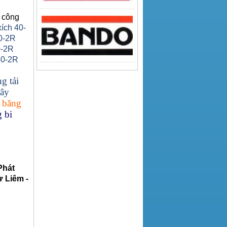
 công
xích 40-
0-2R
0-2R
40-2R
g tải
ây
 băng
 bi
Phát
 Liêm -