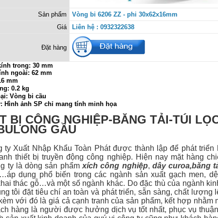
Sản phẩm
Vòng bi 6206 ZZ - phi 30x62x16mm
Giá
Liên hệ : 0932322638
Đặt hàng
ính trong:
30 mm
ính ngoài: 62 mm
 16 mm
ng: 0.2 kg
ại: Vòng bi cầu
ý: Hình ảnh SP chỉ mang tính minh họa
T BỊ CÔNG NGHIỆP-BĂNG TẢI-TÚI LỌ
-BULONG GẦU
 Xuất Nhập Khẩu Toàn Phát được thành lập để phát triển 
anh thiết bị
truyền động công nghiệp. Hiện nay mặt hàng ch
g ty là dòng sản phẩm
xích công nghiệp
,
dây curoa
,
băng t
…áp dụng phổ biến trong các ngành sản xuất gạch men, dệt
hai thác gỗ…và một số ngành khác. Do đặc thù của ngành ki
g tôi đặt tiêu chí an toàn và phát triển, sẵn sàng, chất lượng 
 kèm với đó là giá cả cạnh tranh của sản phẩm, kết hợp nhằm 
ch hàng là người được hưởng dịch vụ tốt nhất, phục vụ thuận