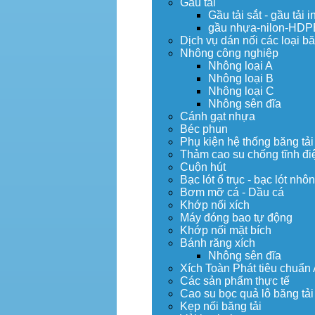
Gầu tải
Gầu tải sắt - gầu tải i
gầu nhựa-nilon-HDP
Dịch vụ dán nối các loại bă
Nhông công nghiệp
Nhông loại A
Nhông loại B
Nhông loại C
Nhông sên đĩa
Cánh gạt nhựa
Béc phun
Phụ kiện hệ thống băng tải
Thảm cao su chống tĩnh đi
Cuộn hút
Bạc lót ổ trục - bạc lót nhô
Bơm mỡ cá - Dầu cá
Khớp nối xích
Máy đóng bao tự động
Khớp nối mặt bích
Bánh răng xích
Nhông sên đĩa
Xích Toàn Phát tiêu chuẩn
Các sản phẩm thực tế
Cao su bọc quả lô băng tải
Kẹp nối băng tải