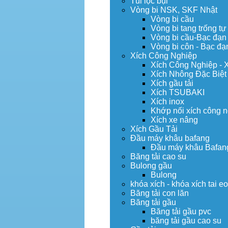
Túi lọc bụi
Vòng bi NSK, SKF Nhật
Vòng bi cầu
Vòng bi tang trống tự
Vòng bi cầu-Bạc đạn
Vòng bi côn - Bạc đạ
Xích Công Nghiệp
Xích Công Nghiệp - 
Xích Nhông Đặc Biệt
Xích gầu tải
Xích TSUBAKI
Xích inox
Khớp nối xích công 
Xích xe nâng
Xích Gầu Tải
Đầu máy khâu bafang
Đầu máy khâu Bafan
Băng tải cao su
Bulong gầu
Bulong
khóa xích - khóa xích tai e
Băng tải con lăn
Băng tải gầu
Băng tải gầu pvc
băng tải gầu cao su