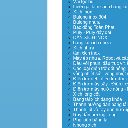
Vải lọc bụi
Lưỡi gạt làm sạch băng tải
Xích inox
Bulong inox 304
Bulong nhựa
Bạc đồng Toàn Phát
Puly - Puly dây đai
DÂY XÍCH INOX
băng tải xích nhựa
Xích nhựa
tấm xích inox
Máy ép nhựa, Robot và các 
Đầu vòi phun, đầu trục vít
Các loại điện trở đốt nóng
vòng nhiệt sứ - vòng nhiệt 
Điện trở dẹt - điện trở đú
Điện trở máy sấy - Điện trở
Điện trở máy nước nóng -
Xích long cốt
Băng tải xích dạng khóa
Thanh hướng dẫn băng tải
Thanh lót và ray dẫn hướng
Ray dẫn hướng cong
Phụ kiện băng tải
Nhông xích