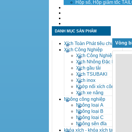
Hộp số, Hộp giảm tốc TA
Dịch vụ
Tuyển dụng
Tin tức
Liên hệ
DANH MỤC SẢN PHẨM
Vòng b
Xích Toàn Phát tiêu chuẩn
ANSI
Xích Công Nghiệp
Xích Công Nghiệp -
Xich Cong Nghiep
Xích Nhông Đặc Biệt
Xích gầu tải
Xích TSUBAKI
Xích inox
Khớp nối xích công
nghiệp
Xích xe nâng
Nhông công nghiệp
Nhông loại A
Nhông loại B
Nhông loại C
Nhông sên đĩa
khóa xích - khóa xích tai eo