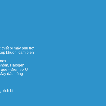
thiết bị máy phụ trợ
, kẹp khuôn, cảm biến
inox
c nhôm, Halogen
 que - Điện trở U
 Máy dầu nóng
 xích bi