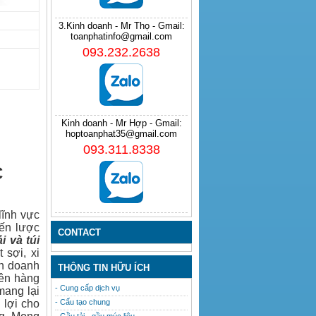
3.Kinh doanh - Mr Thọ - Gmail:
toanphatinfo@gmail.com
093.232.2638
Kinh doanh - Mr Hợp - Gmail:
hoptoanphat35@gmail.com
093.311.8338
C
lĩnh vực
iến lược
CONTACT
ải
và
túi
 sợi, xi
nh doanh
THÔNG TIN HỮU ÍCH
lên hàng
- Cung cấp dịch vụ
mang lại
 lợi cho
- Cấu tạo chung