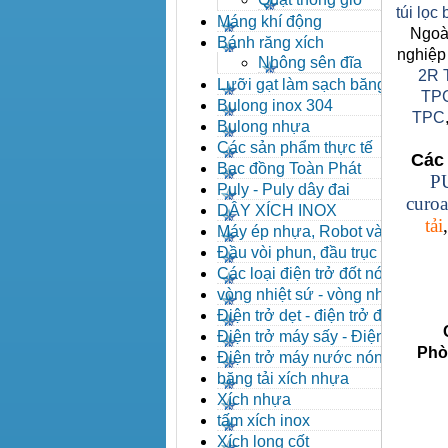
túi lọc
Máng khí động
Ngoài
Bánh răng xích
nghiệp
Nhông sên đĩa
2R 
Lưỡi gạt làm sạch băng tải
TP
Bulong inox 304
TPC
Bulong nhựa
Các sản phẩm thực tế
Các 
Bạc đồng Toàn Phát
P
Puly - Puly dây đai
curoa
DÂY XÍCH INOX
tải
Máy ép nhựa, Robot và các
thiết bị máy phụ trợ
Đầu vòi phun, đầu trục vít,
kẹp khuôn, cảm biến
Các loại điện trở đốt nóng
vòng nhiệt sứ - vòng nhiệt
inox
Điện trở dẹt - điện trở đúc
Côn
nhôm, Halogen
Điện trở máy sấy - Điện trở
Phòng 
que - Điện trở U
Điện trở máy nước nóng -
Máy dầu nóng
băng tải xích nhựa
Xích nhựa
tấm xích inox
Xích long cốt