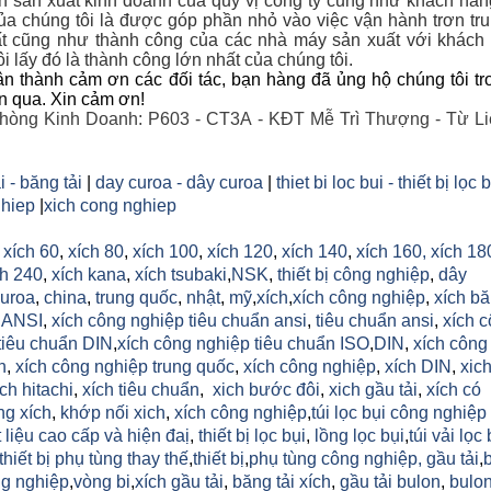
nh sản xuất kinh doanh của quý vị công ty cũng như khách hà
a chúng tôi là được góp phần nhỏ vào việc vận hành trơn tr
t cũng như thành công của các nhà máy sản xuất với khác
i lấy đó là thành công lớn nhất của chúng tôi.
n thành cảm ơn các đối tác, bạn hàng đã ủng hộ chúng tôi tr
an qua. Xin cảm ơn!
hòng Kinh Doanh: P603 - CT3A - KĐT Mễ Trì Thượng - Từ Li
i - băng tải
|
day curoa - dây curoa
|
thiet bi loc bui - thiết bị lọc 
hiep
|
xich cong nghiep
,
xích 60
,
xích 80
,
xích 100
,
xích 120
,
xích 140
,
xích 160,
xích 18
h 240
,
xích kana
,
xích tsubaki
,
NSK
,
thiết bị công nghiệp
,
dây
uroa
,
china
,
trung quốc
,
nhật
,
mỹ
,
xích
,
xích công nghiệp
,
xích b
h ANSI
,
xích công nghiệp tiêu chuẩn ansi
,
tiêu chuẩn ansi
,
xích 
tiêu chuẩn DIN
,
xích công nghiệp tiêu chuẩn ISO
,
DIN
,
xích công
n
,
xích công nghiệp trung quốc
,
xích công nghiệp
,
xích DIN
,
xic
ich hitachi
,
xích tiêu chuẩn
,
xich bước đôi
,
xich gầu tải
,
xích có
ng xích
,
khớp nối xich
,
xích công nghiệp
,
túi lọc bụi công nghiệp
 liệu cao cấp và hiện đaị
,
thiết bị lọc bụi
,
lồng lọc bụi
,
túi vải lọc 
thiết bị phụ tùng thay thế
,
thiết bị
,
phụ tùng công nghiệp,
gầu tải
,
g nghiệp
,
vòng bi
,
xích gầu tải
,
băng tải xích
,
gầu tải bulon
,
bulon