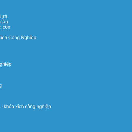
 lựa
 cầu
n côn
Xich Cong Nghiep
nghiệp
g
o - khóa xích công nghiệp