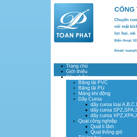
CÔNG 
Chuyên cung
nối mặt bích
lọc bụi, vải
Điện thoại: 0
Email: toanp
Trang chủ
Giới thiệu
Sản phẩm
Băng tải PVC
Băng tải PU
Máng khí động
Dây Curoa
dây curoa loại A,B,C
dây curoa SPZ,SPA
dây curoa XPZ,XPA
Quạt công nghiệp
Quạt li tâm
Quạt thông gió