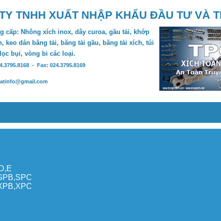
TY TNHH XUẤT NHẬP KHẨU ĐẦU TƯ VÀ 
 cấp: Nhông xích inox, dây curoa, gầu tải, khớp
, keo dán băng tải, băng tải gầu, băng tải xích, túi
 lọc bụi, vòng bi các loại.
24.3795.8168 - Fax: 024.3795.8169
hatinfo@gmail.com
,D,E
,SPB,SPC
,XPB,XPC