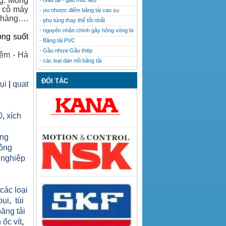
ng. Mong
- Gầu tải - gầu múc liệu
u cỗ máy
- ưu nhược điểm băng tải cao su
h hàng….
- phụ tùng thay thế tốt nhất
- nguyên nhân chính gây hỏng vòng bi
ong suốt
- Băng tải PVC
- Gầu nhưa-Gầu thép
êm - Hà
- các loại dán nối băng tải
ĐỐI TÁC
bụi
|
quat
0
,
xích
ăng
công
 nghiệp
h
 các loại
bụi
,
túi
băng tải
 ốc vít
,