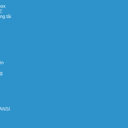
nox
E
ng tải
ện
ng
 ANSI