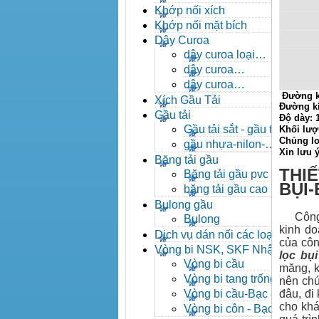
- khóa xích công nghiệp
Khớp nối xích
Khớp nối mặt bích
Dây Curoa
dây curoa loại
A,B,C,D,E
dây curoa
SPZ,SPA,SPB,SPC
dây curoa
Đường k
XPZ,XPA,XPB,XPC
Xích Gầu Tải
Đường k
Gầu tải
Độ dày:
Gầu tải sắt - gầu tải
Khối lượ
Chủng lo
inox
gầu nhựa-nilon-
Xin lưu 
HDPE
Băng tải gầu
THIẾ
Băng tải gầu pvc
BỤI
băng tải gầu cao su
Bulong gầu
Công ty
Bulong
kinh do
Dịch vụ dán nối các loại
của côn
băng tải
Vòng bi NSK, SKF Nhật
lọc bụi
Vòng bi cầu
măng, k
Vòng bi tang trống tự
nên chún
lựa
Vòng bi cầu-Bạc đạn
đâu, đi
cầu
cho khá
Vòng bi côn - Bạc