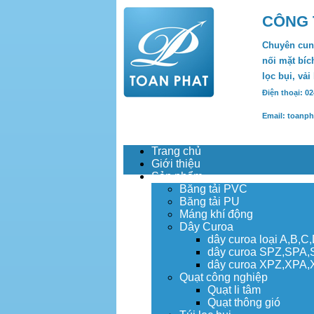
CÔNG 
Chuyên cung
nối mặt bích
lọc bụi, vải
Điện thoại: 0
Email: toanp
Trang chủ
Giới thiệu
Sản phẩm
Băng tải PVC
Băng tải PU
Máng khí động
Dây Curoa
dây curoa loại A,B,C
dây curoa SPZ,SPA
dây curoa XPZ,XPA
Quạt công nghiệp
Quạt li tâm
Quạt thông gió