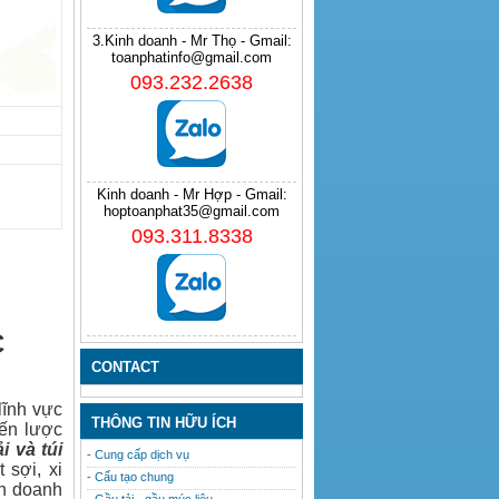
3.Kinh doanh - Mr Thọ - Gmail:
toanphatinfo@gmail.com
093.232.2638
Kinh doanh - Mr Hợp - Gmail:
hoptoanphat35@gmail.com
093.311.8338
C
CONTACT
lĩnh vực
THÔNG TIN HỮU ÍCH
iến lược
ải
và
túi
- Cung cấp dịch vụ
 sợi, xi
- Cấu tạo chung
nh doanh