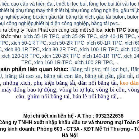
 liệu cao cấp và hiện đaị
,
thiết bị lọc bụi
,
lồng lọc bụi
,
túi vải lọc 
thiết bị phụ tùng thay thế
,
thiết bị
,
phụ tùng công nghiệp,
gầu tải
,
g nghiệp
,
vòng bi
,
xích gầu tải
,
băng tải xích
,
gầu tải bulon
,
bulon
 bụi công nghiệp
,
thiết bị điện công nghiệp
,
băng tải pvc...
 ra công ty Toàn Phát còn cung cấp một số loại
xích TPC
trong
 khác như:
xích 35-1R TPC
,
xích 35-2R TPC
,
xích 40-1R TPC
,
TPC
,
xích 50-1R TPC
,
xích 50-2R TPC
,
xích 60-1R TPC
,
xích 6
C
,
xích 80-1R TPC
,
xích 80-2R TPC
,
xích 100-1R TPC
,
xích 10
,
xích 120-1R TPC
,
xích 120-2R TPC
,
xích 140-1R TPC
,
xích 1
TPC
,
xích 160-1R TPC
,
xích 160-2R TPC
,...
Băng tải pvc
,
túi lọc bụi
,
Băn
sản phẩm liên quan khác:
U
,
băng tải cao su
,
băng tải con lăn
,
băng tải gầu
,
gầu tải
,
d
,
nhông xích
,
phụ kiện băng tải
,
dán nối băng tải
,
keo dán
,
máy đóng bao tự động
,
vòng bi tự lựa
,
vòng bi côn
,
vòng
cầu
,
ghim nối băng tải
,
bản lề nối băng tải
,...
Mọi chi tiết xin liên hệ - A
Thọ
:
0932322638
g ty TNHH xuất nhập khẩu đầu tư và thương mại Toàn 
kinh doanh: Phòng 603 - CT3A - KĐT Mễ Trì Thượng - Từ
Hà Nội