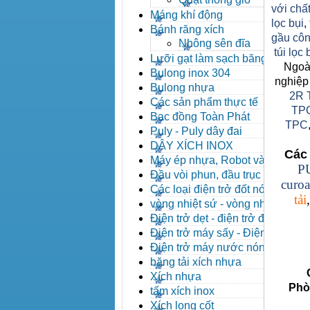
với chất
Máng khí động
lọc bụi
,
Bánh răng xích
gầu côn
Nhông sên đĩa
túi lọc
Lưỡi gạt làm sạch băng tải
Ngoài
Bulong inox 304
nghiệp
Bulong nhựa
2R 
Các sản phẩm thực tế
TP
Bạc đồng Toàn Phát
TPC
Puly - Puly dây đai
DÂY XÍCH INOX
Các 
Máy ép nhựa, Robot và các
P
thiết bị máy phụ trợ
Đầu vòi phun, đầu trục vít,
curoa
kẹp khuôn, cảm biến
Các loại điện trở đốt nóng
tải
vòng nhiệt sứ - vòng nhiệt
inox
Điện trở dẹt - điện trở đúc
nhôm, Halogen
Điện trở máy sấy - Điện trở
que - Điện trở U
Điện trở máy nước nóng -
Máy dầu nóng
băng tải xích nhựa
Côn
Xích nhựa
Phòng 
tấm xích inox
Xích long cốt