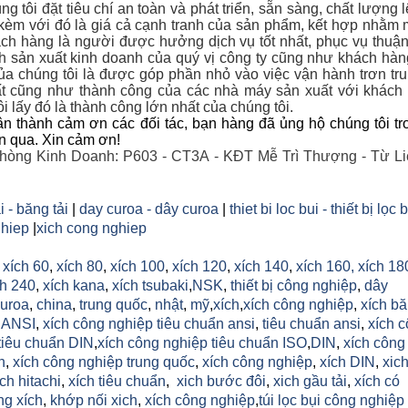
g tôi đặt tiêu chí an toàn và phát triển, sẵn sàng, chất lượng 
 kèm với đó là giá cả cạnh tranh của sản phẩm, kết hợp nhằm 
ch hàng là người được hưởng dịch vụ tốt nhất, phục vụ thuận
nh sản xuất kinh doanh của quý vị công ty cũng như khách hà
a chúng tôi là được góp phần nhỏ vào việc vận hành trơn tr
t cũng như thành công của các nhà máy sản xuất với khác
i lấy đó là thành công lớn nhất của chúng tôi.
n thành cảm ơn các đối tác, bạn hàng đã ủng hộ chúng tôi tr
an qua. Xin cảm ơn!
hòng Kinh Doanh: P603 - CT3A - KĐT Mễ Trì Thượng - Từ Li
i - băng tải
|
day curoa - dây curoa
|
thiet bi loc bui - thiết bị lọc 
hiep
|
xich cong nghiep
,
xích 60
,
xích 80
,
xích 100
,
xích 120
,
xích 140
,
xích 160,
xích 18
h 240
,
xích kana
,
xích tsubaki
,
NSK
,
thiết bị công nghiệp
,
dây
uroa
,
china
,
trung quốc
,
nhật
,
mỹ
,
xích
,
xích công nghiệp
,
xích b
h ANSI
,
xích công nghiệp tiêu chuẩn ansi
,
tiêu chuẩn ansi
,
xích 
tiêu chuẩn DIN
,
xích công nghiệp tiêu chuẩn ISO
,
DIN
,
xích công
n
,
xích công nghiệp trung quốc
,
xích công nghiệp
,
xích DIN
,
xic
ich hitachi
,
xích tiêu chuẩn
,
xich bước đôi
,
xich gầu tải
,
xích có
ng xích
,
khớp nối xich
,
xích công nghiệp
,
túi lọc bụi công nghiệp