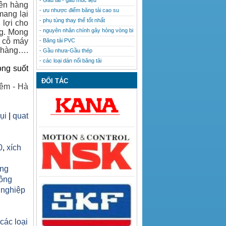
- Gầu tải - gầu múc liệu
lên hàng
- ưu nhược điểm băng tải cao su
mang lại
- phụ tùng thay thế tốt nhất
 lợi cho
- nguyên nhân chính gây hỏng vòng bi
ng. Mong
u cỗ máy
- Băng tải PVC
h hàng….
- Gầu nhưa-Gầu thép
- các loại dán nối băng tải
ong suốt
ĐỐI TÁC
êm - Hà
bụi
|
quat
0
,
xích
ăng
công
 nghiệp
h
 các loại