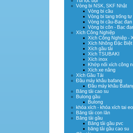
Túi lọc bụi
Vòng bi NSK, SKF Nhật
Vòng bi cầu
Vòng bi tang trống tự
Vòng bi cầu-Bạc đạn
Vòng bi côn - Bạc đạ
Xích Công Nghiệp
Xích Công Nghiệp - 
Xích Nhông Đặc Biệt
Xích gầu tải
Xích TSUBAKI
Xích inox
Khớp nối xích công 
Xích xe nâng
Xích Gầu Tải
Đầu máy khâu bafang
Đầu máy khâu Bafan
Băng tải cao su
Bulong gầu
Bulong
khóa xích - khóa xích tai e
Băng tải con lăn
Băng tải gầu
Băng tải gầu pvc
băng tải gầu cao su