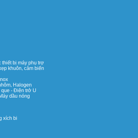
thiết bị máy phụ trợ
, kẹp khuôn, cảm biến
inox
c nhôm, Halogen
 que - Điện trở U
 Máy dầu nóng
 xích bi