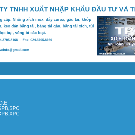
TY TNHH XUẤT NHẬP KHẨU ĐẦU TƯ VÀ 
 cấp: Nhông xích inox, dây curoa, gầu tải, khớp
, keo dán băng tải, băng tải gầu, băng tải xích, túi
 lọc bụi, vòng bi các loại.
24.3795.8168 - Fax: 024.3795.8169
hatinfo@gmail.com
,D,E
,SPB,SPC
,XPB,XPC