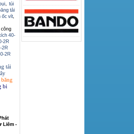
bụi
,
túi
băng tải
 ốc vít
,
 công
xích 40-
0-2R
0-2R
40-2R
g tải
ây
 băng
 bi
Phát
 Liêm -