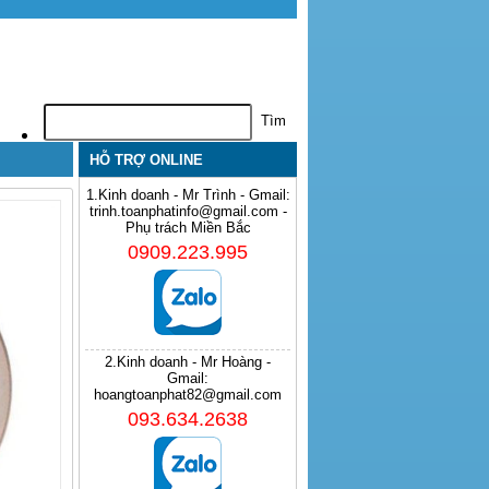
HỖ TRỢ ONLINE
1.Kinh doanh - Mr Trình - Gmail:
trinh.toanphatinfo@gmail.com -
Phụ trách Miền Bắc
0909.223.995
2.Kinh doanh - Mr Hoàng -
Gmail:
hoangtoanphat82@gmail.com
093.634.2638