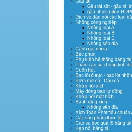
Gầu tải
Gầu tải sắt - gầu tải i
gầu nhựa-nilon-HDP
Dịch vụ dán nối các loại bă
Nhông công nghiệp
Nhông loại A
Nhông loại B
Nhông loại C
Nhông sên đĩa
Cánh gạt nhựa
Béc phun
Phụ kiện hệ thống băng tải
Thảm cao su chống tĩnh đi
Cuộn hút
Bạc lót ổ trục - bạc lót nhô
Bơm mỡ cá - Dầu cá
Khớp nối xích
Máy đóng bao tự động
Khớp nối mặt bích
Bánh răng xích
Nhông sên đĩa
Xích Toàn Phát tiêu chuẩn
Các sản phẩm thực tế
Cao su bọc quả lô băng tải
Kẹp nối băng tải