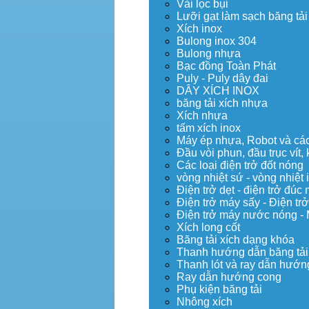
Vải lọc bụi
Lưỡi gạt làm sạch băng tải
Xích inox
Bulong inox 304
Bulong nhựa
Bạc đồng Toàn Phát
Puly - Puly dây đai
DÂY XÍCH INOX
băng tải xích nhựa
Xích nhựa
tấm xích inox
Máy ép nhựa, Robot và các 
Đầu vòi phun, đầu trục vít
Các loại điện trở đốt nóng
vòng nhiệt sứ - vòng nhiệt 
Điện trở dẹt - điện trở đú
Điện trở máy sấy - Điện trở
Điện trở máy nước nóng -
Xích long cốt
Băng tải xích dạng khóa
Thanh hướng dẫn băng tải
Thanh lót và ray dẫn hướng
Ray dẫn hướng cong
Phụ kiện băng tải
Nhông xích