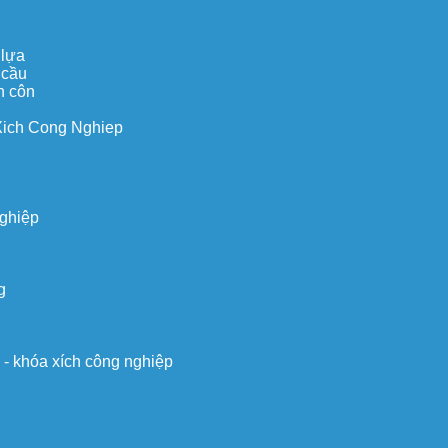
 lựa
 cầu
n côn
Xich Cong Nghiep
nghiệp
g
o - khóa xích công nghiệp