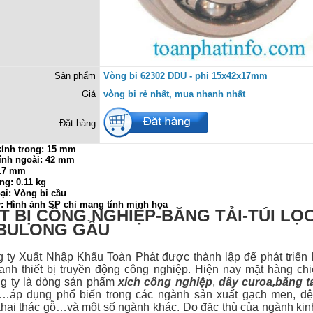
Sản phẩm
Vòng bi 62302 DDU - phi 15x42x17mm
Giá
vòng bi rẻ nhất, mua nhanh nhất
Đặt hàng
ính trong:
15 mm
ính ngoài: 42 mm
 17 mm
ng: 0.11 kg
ại: Vòng bi cầu
ý: Hình ảnh SP chỉ mang tính minh họa
T BỊ CÔNG NGHIỆP-BĂNG TẢI-TÚI LỌ
-BULONG GẦU
 Xuất Nhập Khẩu Toàn Phát được thành lập để phát triển 
anh thiết bị
truyền động công nghiệp. Hiện nay mặt hàng ch
g ty là dòng sản phẩm
xích công nghiệp
,
dây curoa
,
băng t
…áp dụng phổ biến trong các ngành sản xuất gạch men, dệt
hai thác gỗ…và một số ngành khác. Do đặc thù của ngành ki