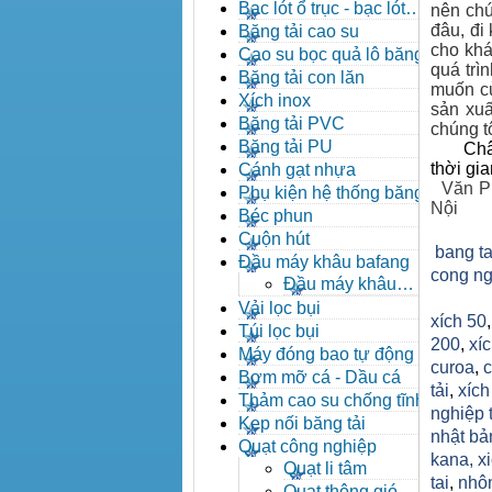
đạn côn
Bạc lót ổ trục - bạc lót
nên chún
nhông
đâu, đi
Băng tải cao su
cho khá
Cao su bọc quả lô băng tải
quá trì
Băng tải con lăn
muốn củ
Xích inox
sản xuấ
Băng tải PVC
chúng tô
Băng tải PU
Châ
thời gi
Cánh gạt nhựa
Văn P
Phụ kiện hệ thống băng tải
Nội
Béc phun
Cuộn hút
bang ta
Đầu máy khâu bafang
cong ng
Đầu máy khâu
Bafang
Vải lọc bụi
xích 50
Túi lọc bụi
200
,
xíc
Máy đóng bao tự động
curoa
,
c
Bơm mỡ cá - Dầu cá
tải
,
xíc
Thảm cao su chống tĩnh
nghiệp 
điện
Kẹp nối băng tải
nhật bả
Quạt công nghiệp
kana,
x
Quạt li tâm
tai
,
nhô
Quạt thông gió