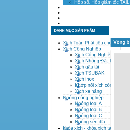
Hộp số, Hộp giảm tốc TA
Dịch vụ
Tuyển dụng
Tin tức
Liên hệ
DANH MỤC SẢN PHẨM
Vòng b
Xích Toàn Phát tiêu chuẩn
ANSI
Xích Công Nghiệp
Xích Công Nghiệp -
Xich Cong Nghiep
Xích Nhông Đặc Biệt
Xích gầu tải
Xích TSUBAKI
Xích inox
Khớp nối xích công
nghiệp
Xích xe nâng
Nhông công nghiệp
Nhông loại A
Nhông loại B
Nhông loại C
Nhông sên đĩa
khóa xích - khóa xích tai eo