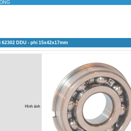
ILONG
i 62302 DDU - phi 15x42x17mm
Hình ảnh