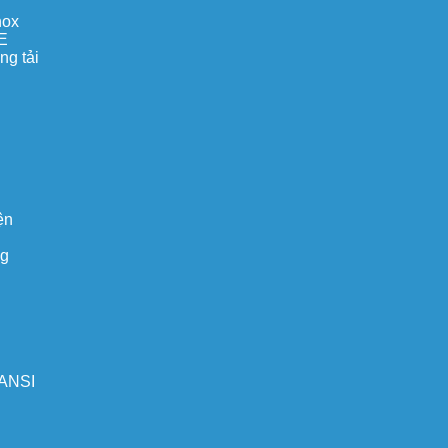
nox
E
ng tải
ện
ng
 ANSI