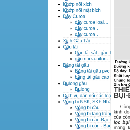
- khóa xích công nghiệp
Khớp nối xích
Khớp nối mặt bích
Dây Curoa
dây curoa loại
A,B,C,D,E
dây curoa
SPZ,SPA,SPB,SPC
dây curoa
XPZ,XPA,XPB,XPC
Xích Gầu Tải
Gầu tải
Gầu tải sắt - gầu tải
inox
gầu nhựa-nilon-
Đường k
HDPE
Băng tải gầu
Đường k
Băng tải gầu pvc
Độ dày:
Khối lượ
băng tải gầu cao su
Chủng lo
Bulong gầu
Xin lưu 
THIẾ
Bulong
BỤI
Dịch vụ dán nối các loại
băng tải
Vòng bi NSK, SKF Nhật
Công ty
Vòng bi cầu
kinh do
Vòng bi tang trống tự
của côn
lựa
Vòng bi cầu-Bạc đạn
lọc bụi
cầu
Vòng bi côn - Bạc
măng, k