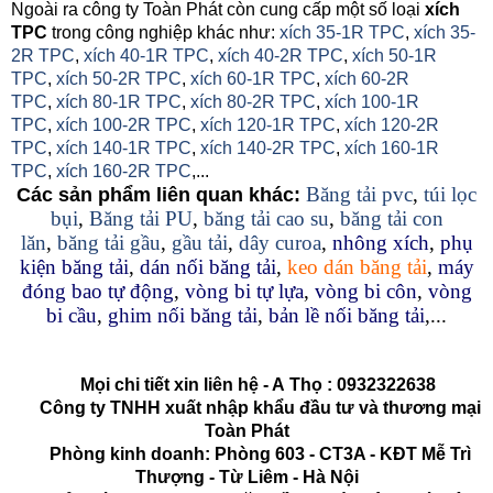
Ngoài ra công ty Toàn Phát còn cung cấp một số loại
xích
TPC
trong công nghiệp khác như:
xích 35-1R TPC
,
xích 35-
2R TPC
,
xích 40-1R TPC
,
xích 40-2R TPC
,
xích 50-1R
TPC
,
xích 50-2R TPC
,
xích 60-1R TPC
,
xích 60-2R
TPC
,
xích 80-1R TPC
,
xích 80-2R TPC
,
xích 100-1R
TPC
,
xích 100-2R TPC
,
xích 120-1R TPC
,
xích 120-2R
TPC
,
xích 140-1R TPC
,
xích 140-2R TPC
,
xích 160-1R
TPC
,
xích 160-2R TPC
,...
Băng tải pvc
,
túi lọc
Các sản phẩm liên quan khác:
bụi
,
Băng tải PU
,
băng tải cao su
,
băng tải con
lăn
,
băng tải gầu
,
gầu tải
,
dây curoa
,
nhông xích
,
phụ
kiện băng tải
,
dán nối băng tải
,
keo dán băng tải
,
máy
đóng bao tự động
,
vòng bi tự lựa
,
vòng bi côn
,
vòng
bi cầu
,
ghim nối băng tải
,
bản lề nối băng tải
,...
Mọi chi tiết xin liên hệ - A
Thọ
:
0932322638
Công ty TNHH xuất nhập khẩu đầu tư và thương mại
Toàn Phát
Phòng kinh doanh: Phòng 603 - CT3A - KĐT Mễ Trì
Thượng - Từ Liêm - Hà Nội