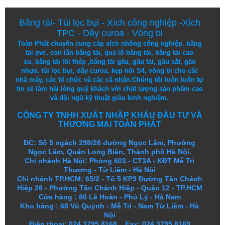
Băng tải
-
Túi lọc bụi
-
Xích công nghiệp
-
Xích
TPC
-
Dây curoa
-
Vòng bi
Toàn Phát chuyên cung cấp
xích nhông công nghiệp
,
băng
tải pvc
,
con lăn băng tải
,
quả lô băng tải
,
băng tải cao
su
,
băng tải lõi thép
,
băng tải gầu
,
gầu tải
,
gầu sắt
,
gầu
nhựa
,
túi lọc bụi
, dây curoa,
kẹp nối S4
,
vòng bi
cho các
nhà máy, các tổ chức và các cá nhân.
Chúng tôi
luôn luôn
tự
tin
sẽ
làm
hài lòng
quý khách
với
chất lượng
sản
phẩm
cao
và
đội ngũ
kỹ thuật
giàu kinh nghiệm.
CÔNG TY TNHH XUẤT NHẬP KHẨU ĐẦU TƯ VÀ
THƯƠNG MẠI TOÀN PHÁT
ĐC: Số 5 ngách 298/26 đường Ngọc Lâm, Phường
Ngọc Lâm, Quận Long Biên, Thành phố Hà Nội.
Chi nhánh Hà Nội: Phòng 603 - CT3A - KĐT Mễ Trì
Thượng - Từ Liêm - Hà Nội
Chi nhánh TP.HCM: 65/2 - Tổ 5 KP3 Đường Tân Chánh
Hiệp 26 - Phường Tân Chánh Hiệp - Quận 12 - TP.HCM
Cửa hàng
:
80 Lê Hoàn - Phủ Lý - Hà Nam
Kho hàng
:
68 Vũ Quỳnh - Mễ Trì - Nam Từ Liêm - Hà
Nội
Điện thoại: 024.3795.8168 Fax: 024.3795.8169