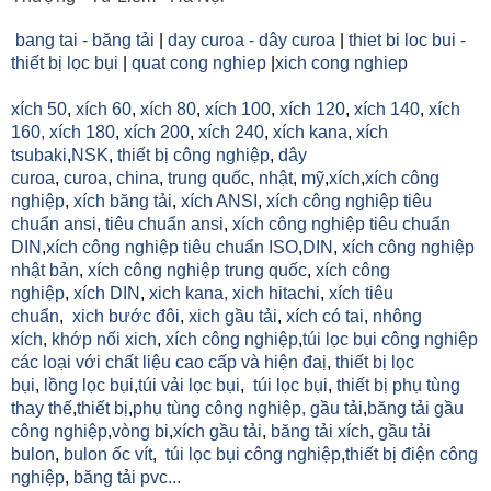
bang tai - băng tải
|
day curoa - dây curoa
|
thiet bi loc bui -
thiết bị lọc bụi
|
quat cong nghiep
|
xich cong nghiep
xích 50
,
xích 60
,
xích 80
,
xích 100
,
xích 120
,
xích 140
,
xích
160,
xích 180
,
xích 200
,
xích 240
,
xích kana
,
xích
tsubaki
,
NSK
,
thiết bị công nghiệp
,
dây
curoa
,
curoa
,
china
,
trung quốc
,
nhật
,
mỹ
,
xích
,
xích công
nghiệp
,
xích băng tải
,
xích ANSI
,
xích công nghiệp tiêu
chuẩn ansi
,
tiêu chuẩn ansi
,
xích công nghiệp tiêu chuẩn
DIN
,
xích công nghiệp tiêu chuẩn ISO
,
DIN
,
xích công nghiệp
nhật bản
,
xích công nghiệp trung quốc
,
xích công
nghiệp
,
xích DIN
,
xich kana,
xich hitachi
,
xích tiêu
chuẩn
,
xich bước đôi
,
xich gầu tải
,
xích có tai
,
nhông
xích
,
khớp nối xich
,
xích công nghiệp
,
túi lọc bụi công nghiệp
các loại với chất liệu cao cấp và hiện đaị
,
thiết bị lọc
bụi
,
lồng lọc bụi
,
túi vải lọc bụi
,
túi lọc bụi
,
thiết bị phụ tùng
thay thế
,
thiết bị
,
phụ tùng công nghiệp,
gầu tải
,
băng tải gầu
công nghiệp
,
vòng bi
,
xích gầu tải
,
băng tải xích
,
gầu tải
bulon
,
bulon ốc vít
,
túi lọc bụi công nghiệp
,
thiết bị điện công
nghiệp
,
băng tải pvc...