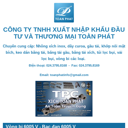
CÔNG TY TNHH XUẤT NHẬP KHẨU ĐẦU
TƯ VÀ THƯƠNG MẠI TOÀN PHÁT
Chuyên cung cấp: Nhông xích inox, dây curoa, gầu tải, khớp nối mặt
bích, keo dán băng tải, băng tải gầu, băng tải xích, túi lọc bụi, vải
lọc bụi, vòng bi các loại.
Điện thoại: 024.3795.8168 - Fax: 024.3795.8169
Email: toanphatinfo@gmail.com
Vòng bi 6005 V - Bạc đạn 6005 V