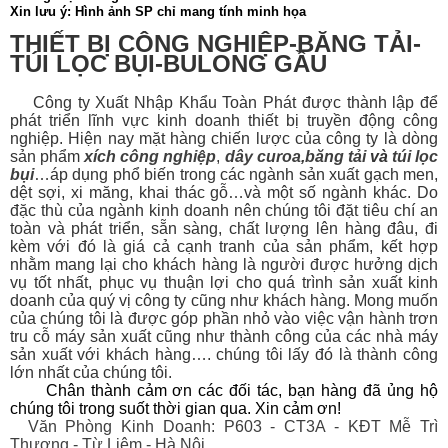
Xin lưu ý: Hình ảnh SP chỉ mang tính minh họa
THIẾT BỊ CÔNG NGHIỆP-BĂNG TẢI-
TÚI LỌC BỤI-BULONG GẦU
Công ty Xuất Nhập Khẩu Toàn Phát được thành lập để
phát triển lĩnh vực kinh doanh thiết bị
truyền động công
nghiệp. Hiện nay mặt hàng chiến lược của công ty là dòng
sản phẩm
xích công nghiệp
,
dây curoa
,
băng tải
và
túi lọc
bụi
…áp dụng phổ biến trong các ngành sản xuất gạch men,
dệt sợi, xi măng, khai thác gỗ…và một số ngành khác. Do
đặc thù của ngành kinh doanh nên chúng tôi đặt tiêu chí an
toàn và phát triển, sẵn sàng, chất lượng lên hàng đâu, đi
kèm với đó là giá cả cạnh tranh của sản phẩm, kết hợp
nhằm mang lại cho khách hàng là người được hưởng dịch
vụ tốt nhất, phục vụ thuận lợi cho quá trình sản xuất kinh
doanh của quý vị công ty cũng như khách hàng. Mong muốn
của chúng tôi là được góp phần nhỏ vào việc vận hành trơn
tru cỗ máy sản xuất cũng như thành công của các nhà máy
sản xuất với khách hàng…. chúng tôi lấy đó là thành công
lớn nhất của chúng tôi.
Chân thành cảm ơn các đối tác, bạn hàng đã ủng hộ
chúng tôi trong suốt thời gian qua. Xin cảm ơn!
Văn Phòng Kinh Doanh: P603 - CT3A - KĐT Mễ Trì
Thượng - Từ Liêm - Hà Nội