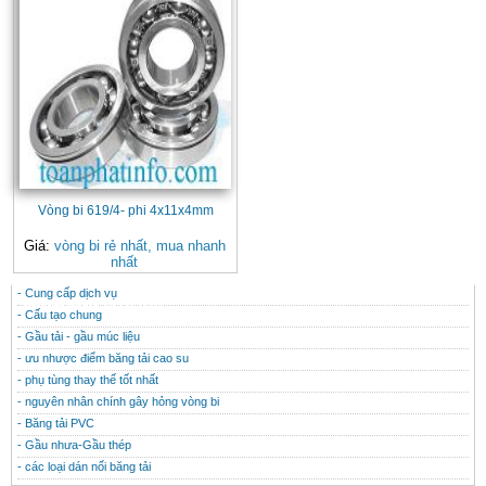
Vòng bi 619/4- phi 4x11x4mm
Giá:
vòng bi rẻ nhất, mua nhanh
nhất
- Cung cấp dịch vụ
CONTACT
THÔNG TIN HỮU ÍCH
- Cấu tạo chung
- Gầu tải - gầu múc liệu
- ưu nhược điểm băng tải cao su
- phụ tùng thay thế tốt nhất
- nguyên nhân chính gây hỏng vòng bi
- Băng tải PVC
- Gầu nhưa-Gầu thép
- các loại dán nối băng tải