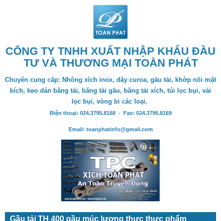
CÔNG TY TNHH XUẤT NHẬP KHẨU ĐẦU
TƯ VÀ THƯƠNG MẠI TOÀN PHÁT
Chuyên cung cấp: Nhông xích inox, dây curoa, gầu tải, khớp nối mặt
bích, keo dán băng tải, băng tải gầu, băng tải xích, túi lọc bụi, vải
lọc bụi, vòng bi các loại.
Điện thoại: 024.3795.8168 - Fax: 024.3795.8169
Email: toanphatinfo@gmail.com
Gầu tải TH 400 gầu múc lương thực thực phẩm