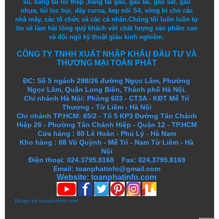
su
,
băng tải lõi thép
,
băng tải gầu
,
gầu tải
,
gầu sắt
,
gầu
nhựa
,
túi lọc bụi
, dây curoa,
kẹp nối S4
,
vòng bi
cho các
nhà máy, các tổ chức và các cá nhân.
Chúng tôi
luôn luôn
tự
tin
sẽ
làm
hài lòng
quý khách
với
chất lượng
sản
phẩm
cao
và
đội ngũ
kỹ thuật
giàu kinh nghiệm.
CÔNG TY TNHH XUẤT NHẬP KHẨU ĐẦU TƯ VÀ
THƯƠNG MẠI TOÀN PHÁT
ĐC: Số 5 ngách 298/26 đường Ngọc Lâm, Phường
Ngọc Lâm, Quận Long Biên, Thành phố Hà Nội.
Chi nhánh Hà Nội: Phòng 603 - CT3A - KĐT Mễ Trì
Thượng - Từ Liêm - Hà Nội
Chi nhánh TP.HCM: 65/2 - Tổ 5 KP3 Đường Tân Chánh
Hiệp 26 - Phường Tân Chánh Hiệp - Quận 12 - TP.HCM
Cửa hàng
:
80 Lê Hoàn - Phủ Lý - Hà Nam
Kho hàng
:
68 Vũ Quỳnh - Mễ Trì - Nam Từ Liêm - Hà
Nội
Điện thoại: 024.3795.8168 Fax: 024.3795.8169
Email: toanphatinfo@gmail.com
Website:
toanphatinfo.com
Design by
toanphatinfo.com