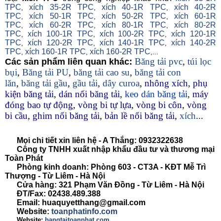
TPC
xích 35-2R TPC
xích 40-1R TPC
xích 40-2R
,
,
,
TPC
xích 50-1R TPC
xích 50-2R TPC
xích 60-1R
,
,
,
TPC
xích 60-2R TPC
xích 80-1R TPC
xích 80-2R
,
,
,
TPC
xích 100-1R TPC
xích 100-2R TPC
xích 120-1R
,
,
,
TPC
xích 120-2R TPC
xích 140-1R TPC
xích 140-2R
,
,
,
TPC
xích 160-1R TPC
xích 160-2R TPC
,
,
,...
Băng tải pvc
,
túi lọc
Các sản phẩm liên quan khác:
bụi
,
Băng tải PU
,
băng tải cao su
,
băng tải con
lăn
,
băng tải gầu
,
gầu tải
,
dây curoa
,
nhông xích
,
phụ
kiện băng tải
,
dán nối băng tải
,
keo dán băng tải
,
máy
đóng bao tự động
,
vòng bi tự lựa
,
vòng bi côn
,
vòng
bi cầu
,
ghim nối băng tải
,
bản lề nối băng tải
,
xích
...
Mọi chi tiết xin liên hệ - A Thắng:
0932322638
Công ty TNHH xuất nhập khẩu đầu tư và thương mại
Toàn Phát
Phòng kinh doanh: Phòng 603 - CT3A - KĐT Mễ Trì
Thượng - Từ Liêm - Hà Nội
Cửa hàng: 321 Phạm Văn Đồng - Từ Liêm - Hà Nội
ĐT/Fax: 02438.489.388
Email: huaquyetthang@gmail.com
Website:
toanphatinfo.com
Website:
bangtaitoanphat.com