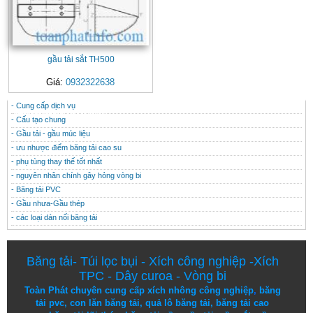
gầu tải sắt TH500
Giá:
0932322638
- Cung cấp dịch vụ
CONTACT
THÔNG TIN HỮU ÍCH
- Cấu tạo chung
- Gầu tải - gầu múc liệu
- ưu nhược điểm băng tải cao su
- phụ tùng thay thế tốt nhất
- nguyên nhân chính gây hỏng vòng bi
- Băng tải PVC
- Gầu nhưa-Gầu thép
- các loại dán nối băng tải
Băng tải
-
Túi lọc bụi
-
Xích công nghiệp
-
Xích
TPC
-
Dây curoa
-
Vòng bi
Toàn Phát chuyên cung cấp
xích nhông công nghiệp
,
băng
tải pvc
,
con lăn băng tải
,
quả lô băng tải
,
băng tải cao