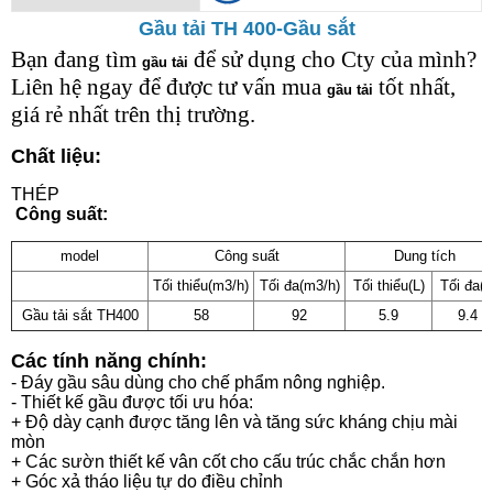
Gầu tải TH 400-Gầu sắt
Bạn đang tìm
để sử dụng cho Cty của mình?
gầu tải
Liên hệ ngay để được tư vấn mua
tốt nhất,
gầu tải
giá rẻ nhất trên thị trường.
Chất liệu:
THÉP
Công suất:
model
Công suất
Dung tích
Tối thiểu(m3/h)
Tối đa(m3/h)
Tối thiểu(L)
Tối đa(L
Gầu tải sắt TH400
58
92
5.9
9.4
Các tính năng chính:
- Đáy gầu sâu dùng cho chế phẩm nông nghiệp.
- Thiết kế gầu được tối ưu hóa:
+ Độ dày cạnh được tăng lên và tăng sức kháng chịu mài
mòn
+ Các sườn thiết kế vân cốt cho cấu trúc chắc chắn hơn
+ Góc xả tháo liệu tự do điều chỉnh