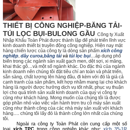
THIẾT BỊ CÔNG NGHIỆP-BĂNG TẢI-
TÚI LỌC BỤI-BULONG GẦU
Công ty Xuất
Nhập Khẩu Toàn Phát được thành lập để phát triển lĩnh vực
kinh doanh thiết bị
truyền động công nghiệp. Hiện nay mặt
hàng chiến lược của công ty là dòng sản phẩm
xích công
nghiệp
,
dây curoa
,
băng tải
và
túi lọc bụi
…áp dụng phổ
biến trong các ngành sản xuất gạch men, dệt sợi, xi măng,
khai thác gỗ…và một số ngành khác. Do đặc thù của ngành
kinh doanh nên chúng tôi đặt tiêu chí an toàn và phát triển,
sẵn sàng, chất lượng lên hàng đâu, đi kèm với đó là giá cả
cạnh tranh của sản phẩm, kết hợp nhằm mang lại cho khách
hàng là người được hưởng dịch vụ tốt nhất, phục vụ thuận
lợi cho quá trình sản xuất kinh doanh của quý vị công ty
cũng như khách hàng. Mong muốn của chúng tôi là được
góp phần nhỏ vào việc vận hành trơn tru cỗ máy sản xuất
cũng như thành công của các nhà máy sản xuất với khách
hàng…. chúng tôi lấy đó là thành công lớn nhất của chúng
tôi.
Ngoài ra công ty Toàn Phát còn cung cấp một số
loại
xích TPC
trong công nghiệp khác như:
xích 35-1R