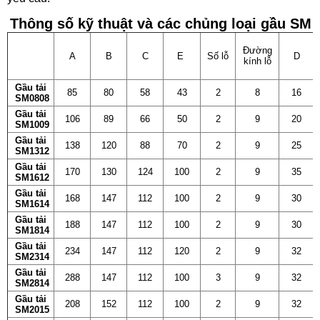
Thông số kỹ thuật và các chủng loại gầu SM
Đường
A
B
C
E
Số lỗ
D
kính lỗ
Gầu tải
85
80
58
43
2
8
16
SM0808
Gầu tải
106
89
66
50
2
9
20
SM1009
Gầu tải
138
120
88
70
2
9
25
SM1312
Gầu tải
170
130
124
100
2
9
35
SM1612
Gầu tải
168
147
112
100
2
9
30
SM1614
Gầu tải
188
147
112
100
2
9
30
SM1814
Gầu tải
234
147
112
120
2
9
32
SM2314
Gầu tải
288
147
112
100
3
9
32
SM2814
Gầu tải
208
152
112
100
2
9
32
SM2015