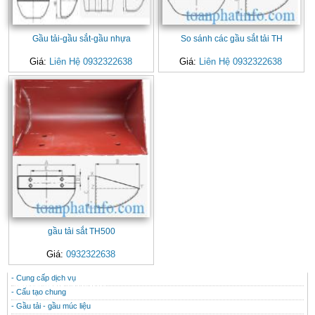
Gầu tải-gầu sắt-gầu nhựa
So sánh các gầu sắt tải TH
Giá:
Liên Hệ 0932322638
Giá:
Liên Hệ 0932322638
gầu tải sắt TH500
Giá:
0932322638
- Cung cấp dịch vụ
CONTACT
THÔNG TIN HỮU ÍCH
- Cấu tạo chung
- Gầu tải - gầu múc liệu