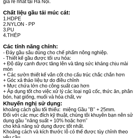
giá rẻ nhất tại Hà Nội.
Chất liệu gầu tải múc cát:
1.HDPE
2.NYLON - PP
3.PU
4.THÉP
Các tính năng chính:
- Đáy gầu sâu dùng cho chế phẩm nông nghiệp.
- Thiết kế gầu được tối ưu hóa:
+ Độ dày cạnh được tăng lên và tăng sức kháng chịu mài
mòn
+ Các sườn thiết kế vân cốt cho cấu trúc chắc chắn hơn
+ Góc xả tháo liệu tự do điều chỉnh
+ Mực chứa lớn cho công suất cao hơn
+ Áp dụng tốt cho việc xử lý các loại ngũ cốc, thức ăn, phân
bón, hạt giống, muối và hóa chất, vv
Khuyến nghị sử dụng:
khoảng cách gầu tối thiểu: miệng Gầu "B" + 25mm.
Đối với các mục đích kỹ thuật, chúng tôi khuyên bạn nên sử
dụng gầu "năng suất + 10% hoặc hơn"
cho khả năng sử dụng được tốt nhất.
Khoảng cách và kích thước lỗ có thể được tùy chỉnh theo
yêu cầu.