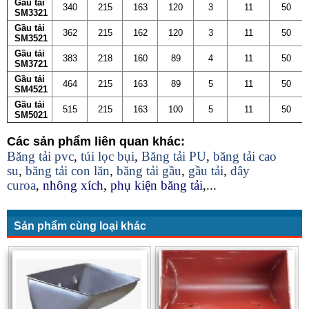
Gầu tải
340
215
163
120
3
11
50
SM3321
Gầu tải
362
215
162
120
3
11
50
SM3521
Gầu tải
383
218
160
89
4
11
50
SM3721
Gầu tải
464
215
163
89
5
11
50
SM4521
Gầu tải
515
215
163
100
5
11
50
SM5021
Các sản phẩm liên quan khác:
Băng tải pvc
,
túi lọc bụi
,
Băng tải PU
,
băng tải cao
su
,
băng tải con lăn
,
băng tải gầu
,
gầu tải
,
dây
curoa
,
nhông xích
,
phụ kiện băng tải
,...
Sản phẩm cùng loại khác