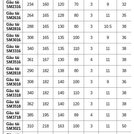
Gầu tải
234
160
120
70
3
9
32
SM2316
Gầu tải
264
165
128
80
3
11
35
SM2616
Gầu tải
288
165
130
80
3
10.5
38
SM2816
Gầu tải
308
165
135
100
3
9
36
SM3016
Gầu tải
340
165
135
110
3
11
38
SM3316
Gầu tải
361
167
130
89
4
11
38
SM3516
Gầu tải
290
182
138
80
3
11
38
SM2818
Gầu tải
308
182
140
100
3
9
36
SM3018
Gầu tải
340
182
140
110
3
11
38
SM3318
Gầu tải
362
182
140
120
3
11
38
SM3518
Gầu tải
385
195
140
89
4
11
38
SM3718
Gầu tải
310
218
163
100
3
11
50
SM3021