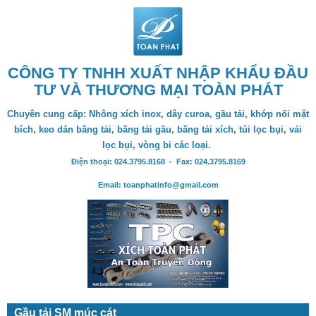
CÔNG TY TNHH XUẤT NHẬP KHẨU ĐẦU
TƯ VÀ THƯƠNG MẠI TOÀN PHÁT
Chuyên cung cấp: Nhông xích inox, dây curoa, gầu tải, khớp nối mặt
bích, keo dán băng tải, băng tải gầu, băng tải xích, túi lọc bụi, vải
lọc bụi, vòng bi các loại.
Điện thoại: 024.3795.8168 - Fax: 024.3795.8169
Email: toanphatinfo@gmail.com
Gầu tải SM múc cát