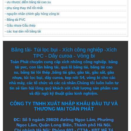
- ưu nhược điểm băng tải cao su
- phụ tùng thay thế tốt nhất
- nguyên nhân chính gây hỏng vòng bi
- Băng tải PVC
- Gầu nhưa-Gầu thép
- các loại dán nối băng tải
Băng tải
-
Túi lọc bụi
-
Xích công nghiệp
-
Xích
TPC
-
Dây curoa
-
Vòng bi
Toàn Phát chuyên cung cấp
xích nhông công nghiệp
,
băng
tải pvc
,
con lăn băng tải
,
quả lô băng tải
,
băng tải cao
su
,
băng tải lõi thép
,
băng tải gầu
,
gầu tải
,
gầu sắt
,
gầu
nhựa
,
túi lọc bụi
, dây curoa,
kẹp nối S4
,
vòng bi
cho các
nhà máy, các tổ chức và các cá nhân.
Chúng tôi
luôn luôn
tự
tin
sẽ
làm
hài lòng
quý khách
với
chất lượng
sản
phẩm
cao
và
đội ngũ
kỹ thuật
giàu kinh nghiệm.
CÔNG TY TNHH XUẤT NHẬP KHẨU ĐẦU TƯ VÀ
THƯƠNG MẠI TOÀN PHÁT
ĐC: Số 5 ngách 298/26 đường Ngọc Lâm, Phường
Ngọc Lâm, Quận Long Biên, Thành phố Hà Nội.
Chi nhánh Hà Nội: Phòng 603 - CT3A - KĐT Mễ Trì