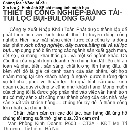
Chủng loại: Vòng bi cầu
Xin lưu ý: Hình ảnh SP chỉ mang tính minh họa
THIẾT BỊ CÔNG NGHIỆP-BĂNG TẢI-
TÚI LỌC BỤI-BULONG GẦU
Công ty Xuất Nhập Khẩu Toàn Phát được thành lập để
phát triển lĩnh vực kinh doanh thiết bị
truyền động công
nghiệp. Hiện nay mặt hàng chiến lược của công ty là dòng
sản phẩm
xích công nghiệp
,
dây curoa
,
băng tải
và
túi lọc
bụi
…áp dụng phổ biến trong các ngành sản xuất gạch men,
dệt sợi, xi măng, khai thác gỗ…và một số ngành khác. Do
đặc thù của ngành kinh doanh nên chúng tôi đặt tiêu chí an
toàn và phát triển, sẵn sàng, chất lượng lên hàng đâu, đi
kèm với đó là giá cả cạnh tranh của sản phẩm, kết hợp
nhằm mang lại cho khách hàng là người được hưởng dịch
vụ tốt nhất, phục vụ thuận lợi cho quá trình sản xuất kinh
doanh của quý vị công ty cũng như khách hàng. Mong muốn
của chúng tôi là được góp phần nhỏ vào việc vận hành trơn
tru cỗ máy sản xuất cũng như thành công của các nhà máy
sản xuất với khách hàng…. chúng tôi lấy đó là thành công
lớn nhất của chúng tôi.
Chân thành cảm ơn các đối tác, bạn hàng đã ủng hộ
chúng tôi trong suốt thời gian qua. Xin cảm ơn!
Văn Phòng Kinh Doanh: P603 - CT3A - KĐT Mễ Trì
Thượng - Từ Liêm - Hà Nội