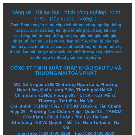
Băng tải
-
Túi lọc bụi
-
Xích công nghiệp
-
Xích
TPC
-
Dây curoa
-
Vòng bi
Toàn Phát chuyên cung cấp
xích nhông công nghiệp
,
băng
tải pvc
,
con lăn băng tải
,
quả lô băng tải
,
băng tải cao
su
,
băng tải lõi thép
,
băng tải gầu
,
gầu tải
,
gầu sắt
,
gầu
nhựa
,
túi lọc bụi
, dây curoa,
kẹp nối S4
,
vòng bi
cho các
nhà máy, các tổ chức và các cá nhân.
Chúng tôi
luôn luôn
tự
tin
sẽ
làm
hài lòng
quý khách
với
chất lượng
sản
phẩm
cao
và
đội ngũ
kỹ thuật
giàu kinh nghiệm.
CÔNG TY TNHH XUẤT NHẬP KHẨU ĐẦU TƯ VÀ
THƯƠNG MẠI TOÀN PHÁT
ĐC: Số 5 ngách 298/26 đường Ngọc Lâm, Phường
Ngọc Lâm, Quận Long Biên, Thành phố Hà Nội.
Chi nhánh Hà Nội: Phòng 603 - CT3A - KĐT Mễ Trì
Thượng - Từ Liêm - Hà Nội
Chi nhánh TP.HCM: 65/2 - Tổ 5 KP3 Đường Tân Chánh
Hiệp 26 - Phường Tân Chánh Hiệp - Quận 12 - TP.HCM
Cửa hàng
:
80 Lê Hoàn - Phủ Lý - Hà Nam
Kho hàng
:
68 Vũ Quỳnh - Mễ Trì - Nam Từ Liêm - Hà
Nội
Điện thoại: 024.3795.8168 Fax: 024.3795.8169