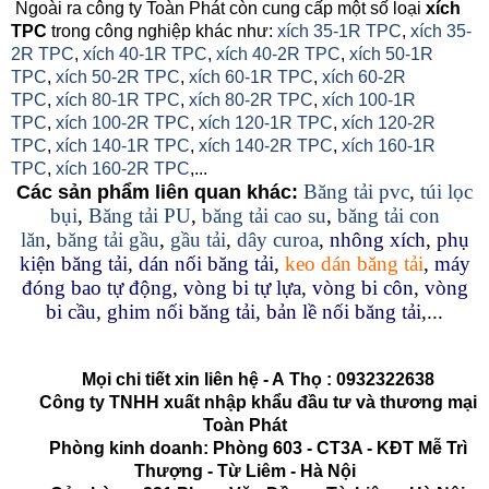
Ngoài ra công ty Toàn Phát còn cung cấp một số loại
xích
TPC
trong công nghiệp khác như:
xích 35-1R TPC
,
xích 35-
2R TPC
,
xích 40-1R TPC
,
xích 40-2R TPC
,
xích 50-1R
TPC
,
xích 50-2R TPC
,
xích 60-1R TPC
,
xích 60-2R
TPC
,
xích 80-1R TPC
,
xích 80-2R TPC
,
xích 100-1R
TPC
,
xích 100-2R TPC
,
xích 120-1R TPC
,
xích 120-2R
TPC
,
xích 140-1R TPC
,
xích 140-2R TPC
,
xích 160-1R
TPC
,
xích 160-2R TPC
,...
Băng tải pvc
,
túi lọc
Các sản phẩm liên quan khác:
bụi
,
Băng tải PU
,
băng tải cao su
,
băng tải con
lăn
,
băng tải gầu
,
gầu tải
,
dây curoa
,
nhông xích
,
phụ
kiện băng tải
,
dán nối băng tải
,
keo dán băng tải
,
máy
đóng bao tự động
,
vòng bi tự lựa
,
vòng bi côn
,
vòng
bi cầu
,
ghim nối băng tải
,
bản lề nối băng tải
,...
Mọi chi tiết xin liên hệ - A
Thọ
:
0932322638
Công ty TNHH xuất nhập khẩu đầu tư và thương mại
Toàn Phát
Phòng kinh doanh: Phòng 603 - CT3A - KĐT Mễ Trì
Thượng - Từ Liêm - Hà Nội