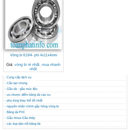
Vòng bi 619/4- phi 4x11x4mm
Giá:
vòng bi rẻ nhất, mua nhanh
nhất
- Cung cấp dịch vụ
CONTACT
THÔNG TIN HỮU ÍCH
- Cấu tạo chung
- Gầu tải - gầu múc liệu
- ưu nhược điểm băng tải cao su
- phụ tùng thay thế tốt nhất
- nguyên nhân chính gây hỏng vòng bi
- Băng tải PVC
- Gầu nhưa-Gầu thép
- các loại dán nối băng tải