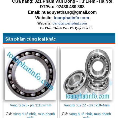
Cửa hàng: 321 Phạm Văn Đồng - Từ Liêm - Hà Nội
ĐT/Fax: 02438.489.388
Email: huaquyetthang@gmail.com
Website:
toanphatinfo.com
Website:
bangtaitoanphat.com
Xin Chân Thành Cảm Ơn Quý Khách !
Sản phẩm cùng loại khác
Vòng bi 623 - phi 3x10x4mm
Vòng bi 632 ZZ - phi 3x10x4mm
Giá:
vòng bi rẻ nhất, mua nhanh
Giá:
vòng bi rẻ nhất, mua nhanh
nhất
nhất