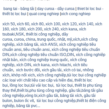
bang tai - băng tải
|
day curoa - dây curoa
|
thiet bi loc bui -
thiết bị lọc bụi
|
quat cong nghiep
|
xich cong nghiep
xích 50
,
xích 60
,
xích 80
,
xích 100
,
xích 120
,
xích 140
,
xích
160,
xích 180
,
xích 200
,
xích 240
,
xích kana
,
xích
tsubaki
,
NSK
,
thiết bị công nghiệp
,
dây
curoa
,
curoa
,
china
,
trung quốc
,
nhật
,
mỹ
,
xích
,
xích công
nghiệp
,
xích băng tải
,
xích ANSI
,
xích công nghiệp tiêu
chuẩn ansi
,
tiêu chuẩn ansi
,
xích công nghiệp tiêu chuẩn
DIN
,
xích công nghiệp tiêu chuẩn ISO
,
DIN
,
xích công nghiệp
nhật bản
,
xích công nghiệp trung quốc
,
xích công
nghiệp
,
xích DIN
,
xich kana,
xich hitachi
,
xích tiêu
chuẩn
,
xich bước đôi
,
xich gầu tải
,
xích có tai
,
nhông
xích
,
khớp nối xich
,
xích công nghiệp
,
túi lọc bụi công nghiệp
các loại với chất liệu cao cấp và hiện đaị
,
thiết bị lọc
bụi
,
lồng lọc bụi
,
túi vải lọc bụi
,
túi lọc bụi
,
thiết bị phụ tùng
thay thế
,
thiết bị
,
phụ tùng công nghiệp,
gầu tải
,
băng tải gầu
công nghiệp
,
vòng bi
,
xích gầu tải
,
băng tải xích
,
gầu tải
bulon
,
bulon ốc vít
,
túi lọc bụi công nghiệp
,
thiết bị điện công
nghiệp
,
băng tải pvc...