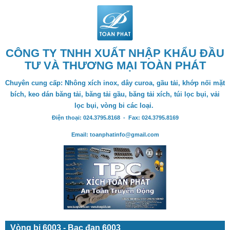
CÔNG TY TNHH XUẤT NHẬP KHẨU ĐẦU
TƯ VÀ THƯƠNG MẠI TOÀN PHÁT
Chuyên cung cấp: Nhông xích inox, dây curoa, gầu tải, khớp nối mặt
bích, keo dán băng tải, băng tải gầu, băng tải xích, túi lọc bụi, vải
lọc bụi, vòng bi các loại.
Điện thoại: 024.3795.8168 - Fax: 024.3795.8169
Email: toanphatinfo@gmail.com
Vòng bi 6003 - Bạc đạn 6003