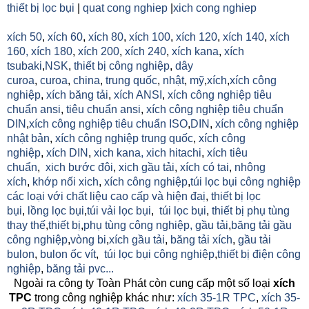
thiết bị lọc bụi
|
quat cong nghiep
|
xich cong nghiep
xích 50
,
xích 60
,
xích 80
,
xích 100
,
xích 120
,
xích 140
,
xích
160,
xích 180
,
xích 200
,
xích 240
,
xích kana
,
xích
tsubaki
,
NSK
,
thiết bị công nghiệp
,
dây
curoa
,
curoa
,
china
,
trung quốc
,
nhật
,
mỹ
,
xích
,
xích công
nghiệp
,
xích băng tải
,
xích ANSI
,
xích công nghiệp tiêu
chuẩn ansi
,
tiêu chuẩn ansi
,
xích công nghiệp tiêu chuẩn
DIN
,
xích công nghiệp tiêu chuẩn ISO
,
DIN
,
xích công nghiệp
nhật bản
,
xích công nghiệp trung quốc
,
xích công
nghiệp
,
xích DIN
,
xich kana,
xich hitachi
,
xích tiêu
chuẩn
,
xich bước đôi
,
xich gầu tải
,
xích có tai
,
nhông
xích
,
khớp nối xich
,
xích công nghiệp
,
túi lọc bụi công nghiệp
các loại với chất liệu cao cấp và hiện đaị
,
thiết bị lọc
bụi
,
lồng lọc bụi
,
túi vải lọc bụi
,
túi lọc bụi
,
thiết bị phụ tùng
thay thế
,
thiết bị
,
phụ tùng công nghiệp,
gầu tải
,
băng tải gầu
công nghiệp
,
vòng bi
,
xích gầu tải
,
băng tải xích
,
gầu tải
bulon
,
bulon ốc vít
,
túi lọc bụi công nghiệp
,
thiết bị điện công
nghiệp
,
băng tải pvc...
Ngoài ra công ty Toàn Phát còn cung cấp một số loại
xích
TPC
trong công nghiệp khác như:
xích 35-1R TPC
,
xích 35-