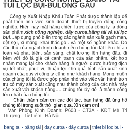
TÚI LỌC BỤI-BULONG GẦU
Công ty Xuất Nhập Khẩu Toàn Phát được thành lập để
phát triển lĩnh vực kinh doanh thiết bị
truyền động công
nghiệp. Hiện nay mặt hàng chiến lược của công ty là dòng
sản phẩm
xích công nghiệp
,
dây curoa
,
băng tải
và
túi lọc
bụi
…áp dụng phổ biến trong các ngành sản xuất gạch men,
dệt sợi, xi măng, khai thác gỗ…và một số ngành khác. Do
đặc thù của ngành kinh doanh nên chúng tôi đặt tiêu chí an
toàn và phát triển, sẵn sàng, chất lượng lên hàng đâu, đi
kèm với đó là giá cả cạnh tranh của sản phẩm, kết hợp
nhằm mang lại cho khách hàng là người được hưởng dịch
vụ tốt nhất, phục vụ thuận lợi cho quá trình sản xuất kinh
doanh của quý vị công ty cũng như khách hàng. Mong muốn
của chúng tôi là được góp phần nhỏ vào việc vận hành trơn
tru cỗ máy sản xuất cũng như thành công của các nhà máy
sản xuất với khách hàng…. chúng tôi lấy đó là thành công
lớn nhất của chúng tôi.
Chân thành cảm ơn các đối tác, bạn hàng đã ủng hộ
chúng tôi trong suốt thời gian qua. Xin cảm ơn!
Văn Phòng Kinh Doanh: P603 - CT3A - KĐT Mễ Trì
Thượng - Từ Liêm - Hà Nội
bang tai - băng tải
|
day curoa - dây curoa
|
thiet bi loc bui -