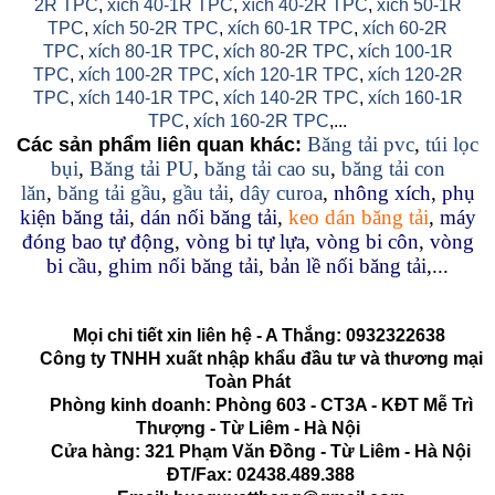
2R TPC
,
xích 40-1R TPC
,
xích 40-2R TPC
,
xích 50-1R
TPC
,
xích 50-2R TPC
,
xích 60-1R TPC
,
xích 60-2R
TPC
,
xích 80-1R TPC
,
xích 80-2R TPC
,
xích 100-1R
TPC
,
xích 100-2R TPC
,
xích 120-1R TPC
,
xích 120-2R
TPC
,
xích 140-1R TPC
,
xích 140-2R TPC
,
xích 160-1R
TPC
,
xích 160-2R TPC
,...
Băng tải pvc
,
túi lọc
Các sản phẩm liên quan khác:
bụi
,
Băng tải PU
,
băng tải cao su
,
băng tải con
lăn
,
băng tải gầu
,
gầu tải
,
dây curoa
,
nhông xích
,
phụ
kiện băng tải
,
dán nối băng tải
,
keo dán băng tải
,
máy
đóng bao tự động
,
vòng bi tự lựa
,
vòng bi côn
,
vòng
bi cầu
,
ghim nối băng tải
,
bản lề nối băng tải
,...
Mọi chi tiết xin liên hệ - A Thắng:
0932322638
Công ty TNHH xuất nhập khẩu đầu tư và thương mại
Toàn Phát
Phòng kinh doanh: Phòng 603 - CT3A - KĐT Mễ Trì
Thượng - Từ Liêm - Hà Nội
Cửa hàng: 321 Phạm Văn Đồng - Từ Liêm - Hà Nội
ĐT/Fax: 02438.489.388