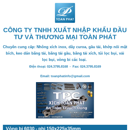
CÔNG TY TNHH XUẤT NHẬP KHẨU ĐẦU
TƯ VÀ THƯƠNG MẠI TOÀN PHÁT
Chuyên cung cấp: Nhông xích inox, dây curoa, gầu tải, khớp nối mặt
bích, keo dán băng tải, băng tải gầu, băng tải xích, túi lọc bụi, vải
lọc bụi, vòng bi các loại.
Điện thoại: 024.3795.8168 - Fax: 024.3795.8169
Email: toanphatinfo@gmail.com
Vòng bi 6030 - phi 150x225x35mm