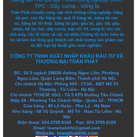
TPC
-
Dây curoa
-
Vòng bi
Toàn Phát chuyên cung cấp
xích nhông công nghiệp
,
băng
tải pvc
,
con lăn băng tải
,
quả lô băng tải
,
băng tải cao
su
,
băng tải lõi thép
,
băng tải gầu
,
gầu tải
,
gầu sắt
,
gầu
nhựa
,
túi lọc bụi
, dây curoa,
kẹp nối S4
,
vòng bi
cho các
nhà máy, các tổ chức và các cá nhân.
Chúng tôi
luôn luôn
tự
tin
sẽ
làm
hài lòng
quý khách
với
chất lượng
sản
phẩm
cao
và
đội ngũ
kỹ thuật
giàu kinh nghiệm.
CÔNG TY TNHH XUẤT NHẬP KHẨU ĐẦU TƯ VÀ
THƯƠNG MẠI TOÀN PHÁT
ĐC: Số 5 ngách 298/26 đường Ngọc Lâm, Phường
Ngọc Lâm, Quận Long Biên, Thành phố Hà Nội.
Chi nhánh Hà Nội: Phòng 603 - CT3A - KĐT Mễ Trì
Thượng - Từ Liêm - Hà Nội
Chi nhánh TP.HCM: 65/2 - Tổ 5 KP3 Đường Tân Chánh
Hiệp 26 - Phường Tân Chánh Hiệp - Quận 12 - TP.HCM
Cửa hàng
:
80 Lê Hoàn - Phủ Lý - Hà Nam
Kho hàng
:
68 Vũ Quỳnh - Mễ Trì - Nam Từ Liêm - Hà
Nội
Điện thoại: 024.3795.8168 Fax: 024.3795.8169
Email: toanphatinfo@gmail.com
Website:
toanphatinfo.com