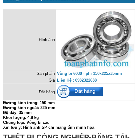
Hình ảnh
Sản phẩm
Vòng bi 6030 - phi 150x225x35mm
Giá
Liên Hệ : 0932322638
Đặt hàng
Đường kính trong: 150 mm
Đường kính ngoài: 225 mm
Độ dày: 35 mm
Khối lượng: 4.8 kg
Chủng loại: Vòng bi cầu
Xin lưu ý: Hình ảnh SP chỉ mang tính minh họa
THIẾT BỊ CÔNG NGHIỆP-BĂNG TẢI-