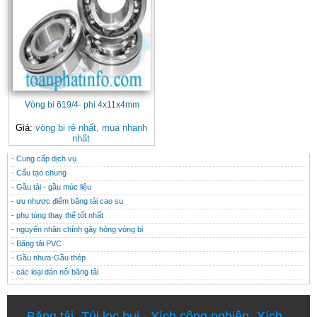
Vòng bi 619/4- phi 4x11x4mm
Giá:
vòng bi rẻ nhất, mua nhanh
nhất
- Cung cấp dịch vụ
CONTACT
THÔNG TIN HỮU ÍCH
- Cấu tạo chung
- Gầu tải - gầu múc liệu
- ưu nhược điểm băng tải cao su
- phụ tùng thay thế tốt nhất
- nguyên nhân chính gây hỏng vòng bi
- Băng tải PVC
- Gầu nhưa-Gầu thép
- các loại dán nối băng tải
Băng tải
-
Túi lọc bụi
-
Xích công nghiệp
-
Xích