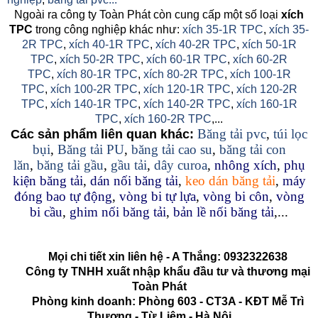
Ngoài ra công ty Toàn Phát còn cung cấp một số loại
xích
TPC
trong công nghiệp khác như:
xích 35-1R TPC
,
xích 35-
2R TPC
,
xích 40-1R TPC
,
xích 40-2R TPC
,
xích 50-1R
TPC
,
xích 50-2R TPC
,
xích 60-1R TPC
,
xích 60-2R
TPC
,
xích 80-1R TPC
,
xích 80-2R TPC
,
xích 100-1R
TPC
,
xích 100-2R TPC
,
xích 120-1R TPC
,
xích 120-2R
TPC
,
xích 140-1R TPC
,
xích 140-2R TPC
,
xích 160-1R
TPC
,
xích 160-2R TPC
,...
Băng tải pvc
,
túi lọc
Các sản phẩm liên quan khác:
bụi
,
Băng tải PU
,
băng tải cao su
,
băng tải con
lăn
,
băng tải gầu
,
gầu tải
,
dây curoa
,
nhông xích
,
phụ
kiện băng tải
,
dán nối băng tải
,
keo dán băng tải
,
máy
đóng bao tự động
,
vòng bi tự lựa
,
vòng bi côn
,
vòng
bi cầu
,
ghim nối băng tải
,
bản lề nối băng tải
,...
Mọi chi tiết xin liên hệ - A Thắng:
0932322638
Công ty TNHH xuất nhập khẩu đầu tư và thương mại
Toàn Phát
Phòng kinh doanh: Phòng 603 - CT3A - KĐT Mễ Trì
Thượng - Từ Liêm - Hà Nội