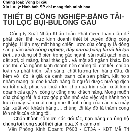
Chủng loại: Vòng bi cầu
Xin lưu ý: Hình ảnh SP chỉ mang tính minh họa
THIẾT BỊ CÔNG NGHIỆP-BĂNG TẢI-
TÚI LỌC BỤI-BULONG GẦU
Công ty Xuất Nhập Khẩu Toàn Phát được thành lập để
phát triển lĩnh vực kinh doanh thiết bị
truyền động công
nghiệp. Hiện nay mặt hàng chiến lược của công ty là dòng
sản phẩm
xích công nghiệp
,
dây curoa
,
băng tải
và
túi lọc
bụi
…áp dụng phổ biến trong các ngành sản xuất gạch men,
dệt sợi, xi măng, khai thác gỗ…và một số ngành khác. Do
đặc thù của ngành kinh doanh nên chúng tôi đặt tiêu chí an
toàn và phát triển, sẵn sàng, chất lượng lên hàng đâu, đi
kèm với đó là giá cả cạnh tranh của sản phẩm, kết hợp
nhằm mang lại cho khách hàng là người được hưởng dịch
vụ tốt nhất, phục vụ thuận lợi cho quá trình sản xuất kinh
doanh của quý vị công ty cũng như khách hàng. Mong muốn
của chúng tôi là được góp phần nhỏ vào việc vận hành trơn
tru cỗ máy sản xuất cũng như thành công của các nhà máy
sản xuất với khách hàng…. chúng tôi lấy đó là thành công
lớn nhất của chúng tôi.
Chân thành cảm ơn các đối tác, bạn hàng đã ủng hộ
chúng tôi trong suốt thời gian qua. Xin cảm ơn!
Văn Phòng Kinh Doanh: P603 - CT3A - KĐT Mễ Trì