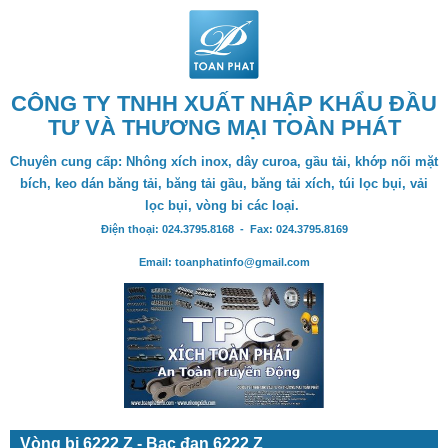
CÔNG TY TNHH XUẤT NHẬP KHẨU ĐẦU
TƯ VÀ THƯƠNG MẠI TOÀN PHÁT
Chuyên cung cấp: Nhông xích inox, dây curoa, gầu tải, khớp nối mặt
bích, keo dán băng tải, băng tải gầu, băng tải xích, túi lọc bụi, vải
lọc bụi, vòng bi các loại.
Điện thoại: 024.3795.8168 - Fax: 024.3795.8169
Email: toanphatinfo@gmail.com
Vòng bi 6222 Z - Bạc đạn 6222 Z