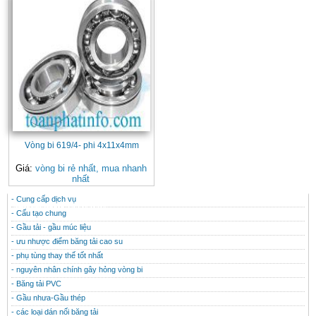
Vòng bi 619/4- phi 4x11x4mm
Giá:
vòng bi rẻ nhất, mua nhanh
nhất
- Cung cấp dịch vụ
CONTACT
THÔNG TIN HỮU ÍCH
- Cấu tạo chung
- Gầu tải - gầu múc liệu
- ưu nhược điểm băng tải cao su
- phụ tùng thay thế tốt nhất
- nguyên nhân chính gây hỏng vòng bi
- Băng tải PVC
- Gầu nhưa-Gầu thép
- các loại dán nối băng tải