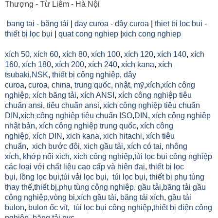
Thượng - Từ Liêm - Hà Nội
bang tai - băng tải
|
day curoa - dây curoa
|
thiet bi loc bui -
thiết bị lọc bụi
|
quat cong nghiep
|
xich cong nghiep
xích 50
,
xích 60
,
xích 80
,
xích 100
,
xích 120
,
xích 140
,
xích
160,
xích 180
,
xích 200
,
xích 240
,
xích kana
,
xích
tsubaki
,
NSK
,
thiết bị công nghiệp
,
dây
curoa
,
curoa
,
china
,
trung quốc
,
nhật
,
mỹ
,
xích
,
xích công
nghiệp
,
xích băng tải
,
xích ANSI
,
xích công nghiệp tiêu
chuẩn ansi
,
tiêu chuẩn ansi
,
xích công nghiệp tiêu chuẩn
DIN
,
xích công nghiệp tiêu chuẩn ISO
,
DIN
,
xích công nghiệp
nhật bản
,
xích công nghiệp trung quốc
,
xích công
nghiệp
,
xích DIN
,
xich kana,
xich hitachi
,
xích tiêu
chuẩn
,
xich bước đôi
,
xich gầu tải
,
xích có tai
,
nhông
xích
,
khớp nối xich
,
xích công nghiệp
,
túi lọc bụi công nghiệp
các loại với chất liệu cao cấp và hiện đaị
,
thiết bị lọc
bụi
,
lồng lọc bụi
,
túi vải lọc bụi
,
túi lọc bụi
,
thiết bị phụ tùng
thay thế
,
thiết bị
,
phụ tùng công nghiệp,
gầu tải
,
băng tải gầu
công nghiệp
,
vòng bi
,
xích gầu tải
,
băng tải xích
,
gầu tải
bulon
,
bulon ốc vít
,
túi lọc bụi công nghiệp
,
thiết bị điện công
nghiệp
,
băng tải pvc...