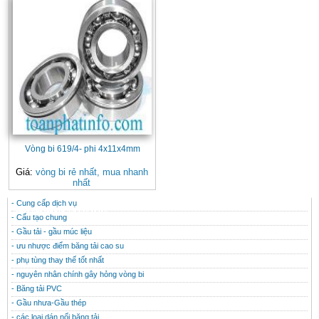
Vòng bi 619/4- phi 4x11x4mm
Giá:
vòng bi rẻ nhất, mua nhanh
nhất
- Cung cấp dịch vụ
CONTACT
THÔNG TIN HỮU ÍCH
- Cấu tạo chung
- Gầu tải - gầu múc liệu
- ưu nhược điểm băng tải cao su
- phụ tùng thay thế tốt nhất
- nguyên nhân chính gây hỏng vòng bi
- Băng tải PVC
- Gầu nhưa-Gầu thép
- các loại dán nối băng tải