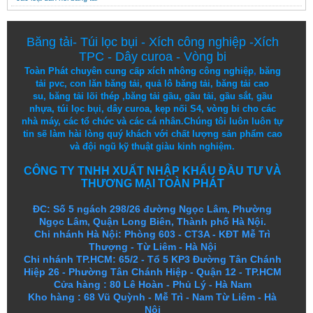
Băng tải
-
Túi lọc bụi
-
Xích công nghiệp
-
Xích
TPC
-
Dây curoa
-
Vòng bi
Toàn Phát chuyên cung cấp
xích nhông công nghiệp
,
băng
tải pvc
,
con lăn băng tải
,
quả lô băng tải
,
băng tải cao
su
,
băng tải lõi thép
,
băng tải gầu
,
gầu tải
,
gầu sắt
,
gầu
nhựa
,
túi lọc bụi
, dây curoa,
kẹp nối S4
,
vòng bi
cho các
nhà máy, các tổ chức và các cá nhân.
Chúng tôi
luôn luôn
tự
tin
sẽ
làm
hài lòng
quý khách
với
chất lượng
sản
phẩm
cao
và
đội ngũ
kỹ thuật
giàu kinh nghiệm.
CÔNG TY TNHH XUẤT NHẬP KHẨU ĐẦU TƯ VÀ
THƯƠNG MẠI TOÀN PHÁT
ĐC: Số 5 ngách 298/26 đường Ngọc Lâm, Phường
Ngọc Lâm, Quận Long Biên, Thành phố Hà Nội.
Chi nhánh Hà Nội: Phòng 603 - CT3A - KĐT Mễ Trì
Thượng - Từ Liêm - Hà Nội
Chi nhánh TP.HCM: 65/2 - Tổ 5 KP3 Đường Tân Chánh
Hiệp 26 - Phường Tân Chánh Hiệp - Quận 12 - TP.HCM
Cửa hàng
:
80 Lê Hoàn - Phủ Lý - Hà Nam
Kho hàng
:
68 Vũ Quỳnh - Mễ Trì - Nam Từ Liêm - Hà
Nội