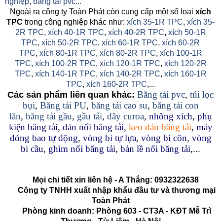
nghiệp
,
băng tải pvc...
Ngoài ra công ty Toàn Phát còn cung cấp một số loại
xích
TPC
trong công nghiệp khác như:
xích 35-1R TPC
,
xích 35-
2R TPC
,
xích 40-1R TPC
,
xích 40-2R TPC
,
xích 50-1R
TPC
,
xích 50-2R TPC
,
xích 60-1R TPC
,
xích 60-2R
TPC
,
xích 80-1R TPC
,
xích 80-2R TPC
,
xích 100-1R
TPC
,
xích 100-2R TPC
,
xích 120-1R TPC
,
xích 120-2R
TPC
,
xích 140-1R TPC
,
xích 140-2R TPC
,
xích 160-1R
TPC
,
xích 160-2R TPC
,...
Băng tải pvc
,
túi lọc
Các sản phẩm liên quan khác:
bụi
,
Băng tải PU
,
băng tải cao su
,
băng tải con
lăn
,
băng tải gầu
,
gầu tải
,
dây curoa
,
nhông xích
,
phụ
kiện băng tải
,
dán nối băng tải
,
keo dán băng tải
,
máy
đóng bao tự động
,
vòng bi tự lựa
,
vòng bi côn
,
vòng
bi cầu
,
ghim nối băng tải
,
bản lề nối băng tải
,...
Mọi chi tiết xin liên hệ - A Thắng:
0932322638
Công ty TNHH xuất nhập khẩu đầu tư và thương mại
Toàn Phát
Phòng kinh doanh: Phòng 603 - CT3A - KĐT Mễ Trì