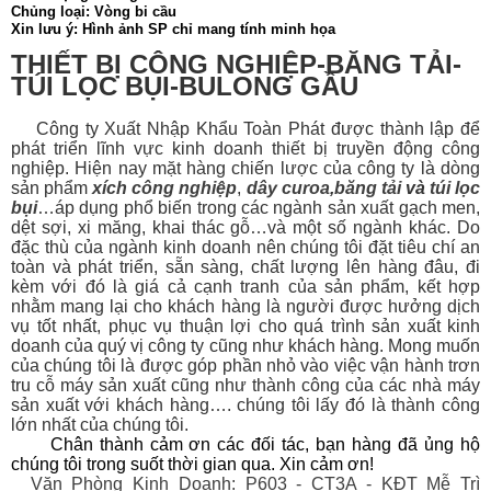
Chủng loại: Vòng bi cầu
Xin lưu ý: Hình ảnh SP chỉ mang tính minh họa
THIẾT BỊ CÔNG NGHIỆP-BĂNG TẢI-
TÚI LỌC BỤI-BULONG GẦU
Công ty Xuất Nhập Khẩu Toàn Phát được thành lập để
phát triển lĩnh vực kinh doanh thiết bị
truyền động công
nghiệp. Hiện nay mặt hàng chiến lược của công ty là dòng
sản phẩm
xích công nghiệp
,
dây curoa
,
băng tải
và
túi lọc
bụi
…áp dụng phổ biến trong các ngành sản xuất gạch men,
dệt sợi, xi măng, khai thác gỗ…và một số ngành khác. Do
đặc thù của ngành kinh doanh nên chúng tôi đặt tiêu chí an
toàn và phát triển, sẵn sàng, chất lượng lên hàng đâu, đi
kèm với đó là giá cả cạnh tranh của sản phẩm, kết hợp
nhằm mang lại cho khách hàng là người được hưởng dịch
vụ tốt nhất, phục vụ thuận lợi cho quá trình sản xuất kinh
doanh của quý vị công ty cũng như khách hàng. Mong muốn
của chúng tôi là được góp phần nhỏ vào việc vận hành trơn
tru cỗ máy sản xuất cũng như thành công của các nhà máy
sản xuất với khách hàng…. chúng tôi lấy đó là thành công
lớn nhất của chúng tôi.
Chân thành cảm ơn các đối tác, bạn hàng đã ủng hộ
chúng tôi trong suốt thời gian qua. Xin cảm ơn!
Văn Phòng Kinh Doanh: P603 - CT3A - KĐT Mễ Trì