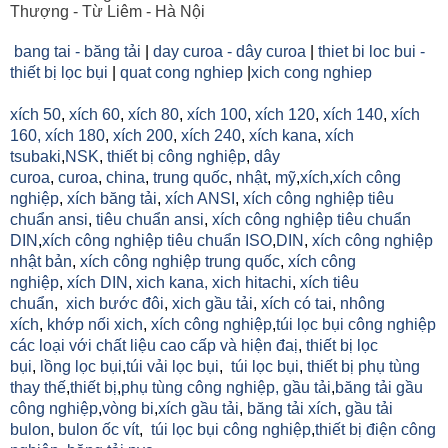
Thượng - Từ Liêm - Hà Nội
bang tai - băng tải
|
day curoa - dây curoa
|
thiet bi loc bui -
thiết bị lọc bụi
|
quat cong nghiep
|
xich cong nghiep
xích 50
,
xích 60
,
xích 80
,
xích 100
,
xích 120
,
xích 140
,
xích
160,
xích 180
,
xích 200
,
xích 240
,
xích kana
,
xích
tsubaki
,
NSK
,
thiết bị công nghiệp
,
dây
curoa
,
curoa
,
china
,
trung quốc
,
nhật
,
mỹ
,
xích
,
xích công
nghiệp
,
xích băng tải
,
xích ANSI
,
xích công nghiệp tiêu
chuẩn ansi
,
tiêu chuẩn ansi
,
xích công nghiệp tiêu chuẩn
DIN
,
xích công nghiệp tiêu chuẩn ISO
,
DIN
,
xích công nghiệp
nhật bản
,
xích công nghiệp trung quốc
,
xích công
nghiệp
,
xích DIN
,
xich kana,
xich hitachi
,
xích tiêu
chuẩn
,
xich bước đôi
,
xich gầu tải
,
xích có tai
,
nhông
xích
,
khớp nối xich
,
xích công nghiệp
,
túi lọc bụi công nghiệp
các loại với chất liệu cao cấp và hiện đaị
,
thiết bị lọc
bụi
,
lồng lọc bụi
,
túi vải lọc bụi
,
túi lọc bụi
,
thiết bị phụ tùng
thay thế
,
thiết bị
,
phụ tùng công nghiệp,
gầu tải
,
băng tải gầu
công nghiệp
,
vòng bi
,
xích gầu tải
,
băng tải xích
,
gầu tải
bulon
,
bulon ốc vít
,
túi lọc bụi công nghiệp
,
thiết bị điện công