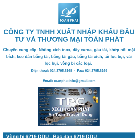
CÔNG TY TNHH XUẤT NHẬP KHẨU ĐẦU
TƯ VÀ THƯƠNG MẠI TOÀN PHÁT
Chuyên cung cấp: Nhông xích inox, dây curoa, gầu tải, khớp nối mặt
bích, keo dán băng tải, băng tải gầu, băng tải xích, túi lọc bụi, vải
lọc bụi, vòng bi các loại.
Điện thoại: 024.3795.8168 - Fax: 024.3795.8169
Email: toanphatinfo@gmail.com
Vòng bi 6219 DDU - Bạc đạn 6219 DDU