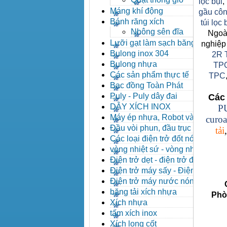
lọc bụi
,
Máng khí động
gầu côn
Bánh răng xích
túi lọc
Nhông sên đĩa
Ngoài
Lưỡi gạt làm sạch băng tải
nghiệp
Bulong inox 304
2R 
Bulong nhựa
TP
Các sản phẩm thực tế
TPC
Bạc đồng Toàn Phát
Puly - Puly dây đai
Các 
DÂY XÍCH INOX
P
Máy ép nhựa, Robot và các
curoa
thiết bị máy phụ trợ
Đầu vòi phun, đầu trục vít,
tải
kẹp khuôn, cảm biến
Các loại điện trở đốt nóng
vòng nhiệt sứ - vòng nhiệt
inox
Điện trở dẹt - điện trở đúc
nhôm, Halogen
Điện trở máy sấy - Điện trở
que - Điện trở U
Điện trở máy nước nóng -
Côn
Máy dầu nóng
băng tải xích nhựa
Phòng 
Xích nhựa
tấm xích inox
Xích long cốt