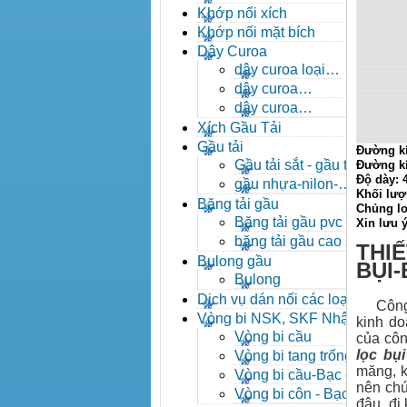
- khóa xích công nghiệp
Khớp nối xích
Khớp nối mặt bích
Dây Curoa
dây curoa loại
A,B,C,D,E
dây curoa
SPZ,SPA,SPB,SPC
dây curoa
XPZ,XPA,XPB,XPC
Xích Gầu Tải
Gầu tải
Đường k
Gầu tải sắt - gầu tải
Đường k
Độ dày:
inox
gầu nhựa-nilon-
Khối lượ
HDPE
Băng tải gầu
Chủng lo
Băng tải gầu pvc
Xin lưu 
băng tải gầu cao su
THIẾ
Bulong gầu
BỤI
Bulong
Dịch vụ dán nối các loại
Công ty
băng tải
Vòng bi NSK, SKF Nhật
kinh do
Vòng bi cầu
của côn
lọc bụi
Vòng bi tang trống tự
măng, k
lựa
Vòng bi cầu-Bạc đạn
nên chún
cầu
Vòng bi côn - Bạc
đâu, đi