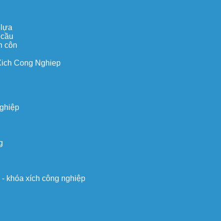
 lựa
 cầu
n côn
Xich Cong Nghiep
nghiệp
g
o - khóa xích công nghiệp