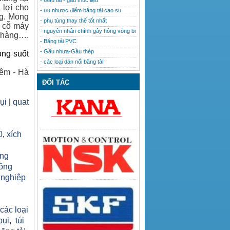
- Gầu tải - gầu múc liệu
 lợi cho
- ưu nhược điểm băng tải cao su
ng. Mong
- phụ tùng thay thế tốt nhất
u cỗ máy
- nguyên nhân chính gây hỏng vòng bi
h hàng….
- Băng tải PVC
- Gầu nhưa-Gầu thép
ong suốt
- các loại dán nối băng tải
êm - Hà
ĐỐI TÁC
bụi
|
quat
0
,
xích
ăng
công
 nghiệp
h
 các loại
bụi
,
túi