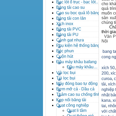
đạn côn
Bạc lót ổ trục - bạc lót
cho khá
nhông
Băng tải cao su
quá trì
Cao su bọc quả lô băng tải
muốn củ
sản xuấ
Băng tải con lăn
chúng tô
Xích inox
Châ
Băng tải PVC
thời gi
Băng tải PU
Văn P
Cánh gạt nhựa
Nội
Phụ kiện hệ thống băng tải
Béc phun
bang ta
Cuộn hút
cong ng
Đầu máy khâu bafang
Đầu máy khâu
xích 50
Bafang
Vải lọc bụi
200
,
xíc
Túi lọc bụi
curoa
,
c
Máy đóng bao tự động
tải
,
xíc
Bơm mỡ cá - Dầu cá
nghiệp 
Thảm cao su chống tĩnh
nhật bả
điện
Kẹp nối băng tải
kana,
x
Quạt công nghiệp
tai
,
nhô
Quạt li tâm
với chất
Quạt thông gió