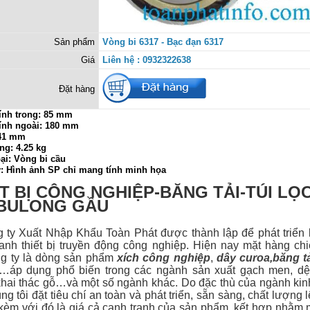
Sản phẩm
Vòng bi 6317 - Bạc đạn 6317
Giá
Liên hệ : 0932322638
Đặt hàng
ính trong: 85 mm
ính ngoài: 180 mm
 41 mm
ng: 4.25 kg
ại: Vòng bi cầu
ý: Hình ảnh SP chỉ mang tính minh họa
T BỊ CÔNG NGHIỆP-BĂNG TẢI-TÚI LỌ
-BULONG GẦU
 Xuất Nhập Khẩu Toàn Phát được thành lập để phát triển 
anh thiết bị
truyền động công nghiệp. Hiện nay mặt hàng ch
g ty là dòng sản phẩm
xích công nghiệp
,
dây curoa
,
băng t
…áp dụng phổ biến trong các ngành sản xuất gạch men, dệt
hai thác gỗ…và một số ngành khác. Do đặc thù của ngành ki
g tôi đặt tiêu chí an toàn và phát triển, sẵn sàng, chất lượng 
 kèm với đó là giá cả cạnh tranh của sản phẩm, kết hợp nhằm 