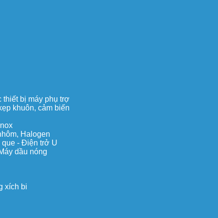
thiết bị máy phụ trợ
, kẹp khuôn, cảm biến
inox
c nhôm, Halogen
 que - Điện trở U
 Máy dầu nóng
 xích bi