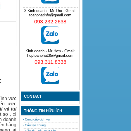
3.Kinh doanh - Mr Thọ - Gmail:
toanphatinfo@gmail.com
093.232.2638
Kinh doanh - Mr Hợp - Gmail:
hoptoanphat35@gmail.com
093.311.8338
C
CONTACT
lĩnh vực
iến lược
ải
và
túi
THÔNG TIN HỮU ÍCH
 sợi, xi
nh doanh
- Cung cấp dịch vụ
lên hàng
- Cấu tạo chung
mang lại