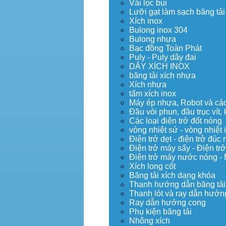
Vải lọc bụi
Lưỡi gạt làm sạch băng tải
Xích inox
Bulong inox 304
Bulong nhựa
Bạc đồng Toàn Phát
Puly - Puly dây đai
DÂY XÍCH INOX
băng tải xích nhựa
Xích nhựa
tấm xích inox
Máy ép nhựa, Robot và các 
Đầu vòi phun, đầu trục vít
Các loại điện trở đốt nóng
vòng nhiệt sứ - vòng nhiệt 
Điện trở dẹt - điện trở đú
Điện trở máy sấy - Điện trở
Điện trở máy nước nóng -
Xích long cốt
Băng tải xích dạng khóa
Thanh hướng dẫn băng tải
Thanh lót và ray dẫn hướng
Ray dẫn hướng cong
Phụ kiện băng tải
Nhông xích