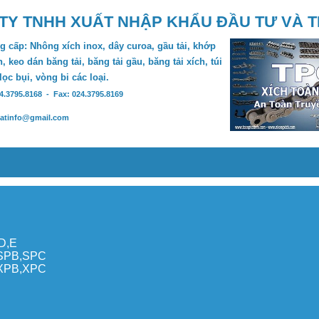
TY TNHH XUẤT NHẬP KHẨU ĐẦU TƯ VÀ 
 cấp: Nhông xích inox, dây curoa, gầu tải, khớp
, keo dán băng tải, băng tải gầu, băng tải xích, túi
 lọc bụi, vòng bi các loại.
24.3795.8168 - Fax: 024.3795.8169
hatinfo@gmail.com
,D,E
,SPB,SPC
,XPB,XPC