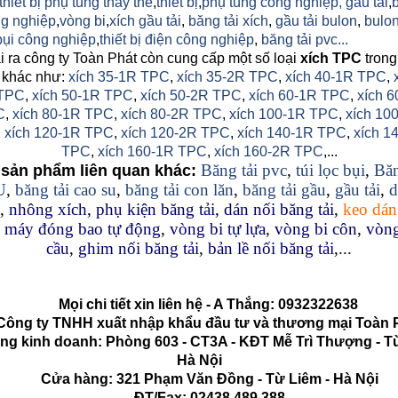
thiết bị phụ tùng thay thế
,
thiết bị
,
phụ tùng công nghiệp,
gầu tải
,
g nghiệp
,
vòng bi
,
xích gầu tải
,
băng tải xích
,
gầu tải bulon
,
bulon
 bụi công nghiệp
,
thiết bị điện công nghiệp
,
băng tải pvc...
 ra công ty Toàn Phát còn cung cấp một số loại
xích TPC
trong
 khác như:
xích 35-1R TPC
,
xích 35-2R TPC
,
xích 40-1R TPC
,
TPC
,
xích 50-1R TPC
,
xích 50-2R TPC
,
xích 60-1R TPC
,
xích 6
C
,
xích 80-1R TPC
,
xích 80-2R TPC
,
xích 100-1R TPC
,
xích 10
,
xích 120-1R TPC
,
xích 120-2R TPC
,
xích 140-1R TPC
,
xích 1
TPC
,
xích 160-1R TPC
,
xích 160-2R TPC
,...
Băng tải pvc
,
túi lọc bụi
,
Băn
sản phẩm liên quan khác:
U
,
băng tải cao su
,
băng tải con lăn
,
băng tải gầu
,
gầu tải
,
d
,
nhông xích
,
phụ kiện băng tải
,
dán nối băng tải
,
keo dán
,
máy đóng bao tự động
,
vòng bi tự lựa
,
vòng bi côn
,
vòng
cầu
,
ghim nối băng tải
,
bản lề nối băng tải
,...
Mọi chi tiết xin liên hệ - A Thắng:
0932322638
g ty TNHH xuất nhập khẩu đầu tư và thương mại Toàn 
kinh doanh: Phòng 603 - CT3A - KĐT Mễ Trì Thượng - Từ
Hà Nội
Cửa hàng: 321 Phạm Văn Đồng - Từ Liêm - Hà Nội
ĐT/Fax: 02438.489.388