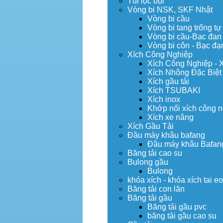
Túi lọc bụi
Vòng bi NSK, SKF Nhật
Vòng bi cầu
Vòng bi tang trống tự
Vòng bi cầu-Bạc đạn
Vòng bi côn - Bạc đạ
Xích Công Nghiệp
Xích Công Nghiệp - 
Xích Nhông Đặc Biệt
Xích gầu tải
Xích TSUBAKI
Xích inox
Khớp nối xích công 
Xích xe nâng
Xích Gầu Tải
Đầu máy khâu bafang
Đầu máy khâu Bafan
Băng tải cao su
Bulong gầu
Bulong
khóa xích - khóa xích tai e
Băng tải con lăn
Băng tải gầu
Băng tải gầu pvc
băng tải gầu cao su