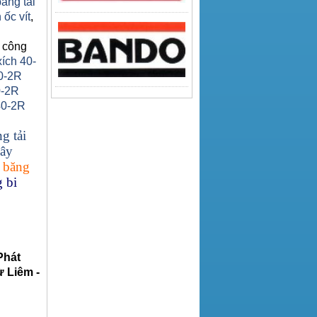
băng tải
 ốc vít
,
 công
xích 40-
0-2R
0-2R
40-2R
g tải
ây
 băng
 bi
Phát
 Liêm -