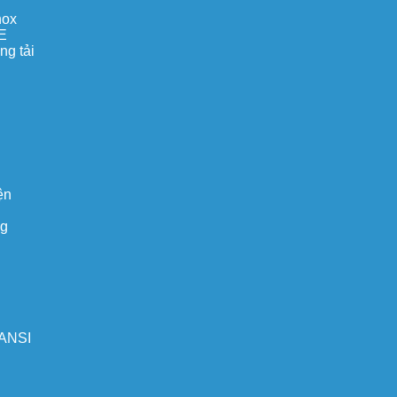
nox
E
ng tải
ện
ng
 ANSI