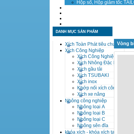
Hộp số, Hộp giảm tốc TA
Dịch vụ
Tuyển dụng
Tin tức
Liên hệ
DANH MỤC SẢN PHẨM
Vòng bi
Xích Toàn Phát tiêu chuẩn
ANSI
Xích Công Nghiệp
Xích Công Nghiệp -
Xich Cong Nghiep
Xích Nhông Đặc Biệt
Xích gầu tải
Xích TSUBAKI
Xích inox
Khớp nối xích công
nghiệp
Xích xe nâng
Nhông công nghiệp
Nhông loại A
Nhông loại B
Nhông loại C
Nhông sên đĩa
khóa xích - khóa xích tai eo