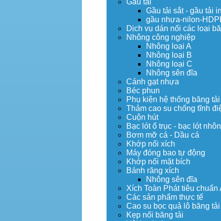
Gầu tải
Gầu tải sắt - gầu tải i
gầu nhựa-nilon-HDP
Dịch vụ dán nối các loại bă
Nhông công nghiệp
Nhông loại A
Nhông loại B
Nhông loại C
Nhông sên đĩa
Cánh gạt nhựa
Béc phun
Phụ kiện hệ thống băng tải
Thảm cao su chống tĩnh đi
Cuộn hút
Bạc lót ổ trục - bạc lót nhô
Bơm mỡ cá - Dầu cá
Khớp nối xích
Máy đóng bao tự động
Khớp nối mặt bích
Bánh răng xích
Nhông sên đĩa
Xích Toàn Phát tiêu chuẩn
Các sản phẩm thực tế
Cao su bọc quả lô băng tải
Kẹp nối băng tải