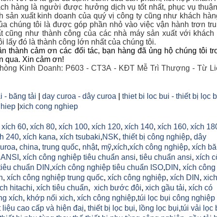
ch hàng là người được hưởng dịch vụ tốt nhất, phục vụ thuận
nh sản xuất kinh doanh của quý vị công ty cũng như khách hà
a chúng tôi là được góp phần nhỏ vào việc vận hành trơn tr
t cũng như thành công của các nhà máy sản xuất với khác
i lấy đó là thành công lớn nhất của chúng tôi.
n thành cảm ơn các đối tác, bạn hàng đã ủng hộ chúng tôi tr
an qua. Xin cảm ơn!
hòng Kinh Doanh: P603 - CT3A - KĐT Mễ Trì Thượng - Từ Li
i - băng tải
|
day curoa - dây curoa
|
thiet bi loc bui - thiết bị lọc 
hiep
|
xich cong nghiep
,
xích 60
,
xích 80
,
xích 100
,
xích 120
,
xích 140
,
xích 160,
xích 18
h 240
,
xích kana
,
xích tsubaki
,
NSK
,
thiết bị công nghiệp
,
dây
uroa
,
china
,
trung quốc
,
nhật
,
mỹ
,
xích
,
xích công nghiệp
,
xích b
h ANSI
,
xích công nghiệp tiêu chuẩn ansi
,
tiêu chuẩn ansi
,
xích 
tiêu chuẩn DIN
,
xích công nghiệp tiêu chuẩn ISO
,
DIN
,
xích công
n
,
xích công nghiệp trung quốc
,
xích công nghiệp
,
xích DIN
,
xic
ich hitachi
,
xích tiêu chuẩn
,
xich bước đôi
,
xich gầu tải
,
xích có
ng xích
,
khớp nối xich
,
xích công nghiệp
,
túi lọc bụi công nghiệp
 liệu cao cấp và hiện đaị
,
thiết bị lọc bụi
,
lồng lọc bụi
,
túi vải lọc 