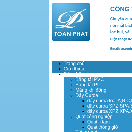
CÔNG 
Chuyên cung
nối mặt bích
lọc bụi, vải
Điện thoại: 0
Email: toanp
Trang chủ
Giới thiệu
Sản phẩm
Băng tải PVC
Băng tải PU
Máng khí động
Dây Curoa
dây curoa loại A,B,C
dây curoa SPZ,SPA
dây curoa XPZ,XPA
Quạt công nghiệp
Quạt li tâm
Quạt thông gió