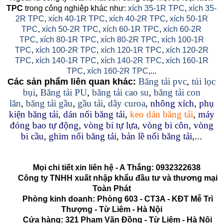
TPC
trong công nghiệp khác như:
xích 35-1R TPC
,
xích 35-
2R TPC
,
xích 40-1R TPC
,
xích 40-2R TPC
,
xích 50-1R
TPC
,
xích 50-2R TPC
,
xích 60-1R TPC
,
xích 60-2R
TPC
,
xích 80-1R TPC
,
xích 80-2R TPC
,
xích 100-1R
TPC
,
xích 100-2R TPC
,
xích 120-1R TPC
,
xích 120-2R
TPC
,
xích 140-1R TPC
,
xích 140-2R TPC
,
xích 160-1R
TPC
,
xích 160-2R TPC
,...
Băng tải pvc
,
túi lọc
Các sản phẩm liên quan khác:
bụi
,
Băng tải PU
,
băng tải cao su
,
băng tải con
lăn
,
băng tải gầu
,
gầu tải
,
dây curoa
,
nhông xích
,
phụ
kiện băng tải
,
dán nối băng tải
,
keo dán băng tải
,
máy
đóng bao tự động
,
vòng bi tự lựa
,
vòng bi côn
,
vòng
bi cầu
,
ghim nối băng tải
,
bản lề nối băng tải
,...
Mọi chi tiết xin liên hệ - A Thắng:
0932322638
Công ty TNHH xuất nhập khẩu đầu tư và thương mại
Toàn Phát
Phòng kinh doanh: Phòng 603 - CT3A - KĐT Mễ Trì
Thượng - Từ Liêm - Hà Nội
Cửa hàng: 321 Phạm Văn Đồng - Từ Liêm - Hà Nội