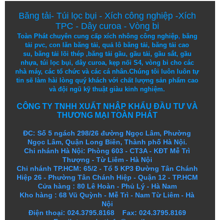
Băng tải
-
Túi lọc bụi
-
Xích công nghiệp
-
Xích
TPC
-
Dây curoa
-
Vòng bi
Toàn Phát chuyên cung cấp
xích nhông công nghiệp
,
băng
tải pvc
,
con lăn băng tải
,
quả lô băng tải
,
băng tải cao
su
,
băng tải lõi thép
,
băng tải gầu
,
gầu tải
,
gầu sắt
,
gầu
nhựa
,
túi lọc bụi
, dây curoa,
kẹp nối S4
,
vòng bi
cho các
nhà máy, các tổ chức và các cá nhân.
Chúng tôi
luôn luôn
tự
tin
sẽ
làm
hài lòng
quý khách
với
chất lượng
sản
phẩm
cao
và
đội ngũ
kỹ thuật
giàu kinh nghiệm.
CÔNG TY TNHH XUẤT NHẬP KHẨU ĐẦU TƯ VÀ
THƯƠNG MẠI TOÀN PHÁT
ĐC: Số 5 ngách 298/26 đường Ngọc Lâm, Phường
Ngọc Lâm, Quận Long Biên, Thành phố Hà Nội.
Chi nhánh Hà Nội: Phòng 603 - CT3A - KĐT Mễ Trì
Thượng - Từ Liêm - Hà Nội
Chi nhánh TP.HCM: 65/2 - Tổ 5 KP3 Đường Tân Chánh
Hiệp 26 - Phường Tân Chánh Hiệp - Quận 12 - TP.HCM
Cửa hàng
:
80 Lê Hoàn - Phủ Lý - Hà Nam
Kho hàng
:
68 Vũ Quỳnh - Mễ Trì - Nam Từ Liêm - Hà
Nội
Điện thoại: 024.3795.8168 Fax: 024.3795.8169