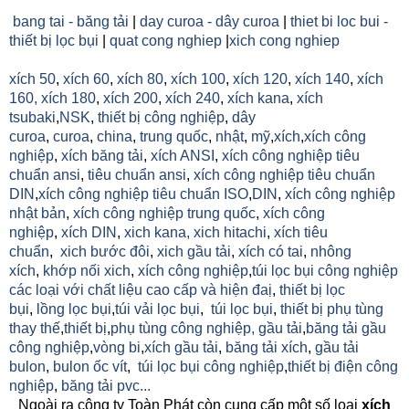
bang tai - băng tải
|
day curoa - dây curoa
|
thiet bi loc bui -
thiết bị lọc bụi
|
quat cong nghiep
|
xich cong nghiep
xích 50
,
xích 60
,
xích 80
,
xích 100
,
xích 120
,
xích 140
,
xích
160,
xích 180
,
xích 200
,
xích 240
,
xích kana
,
xích
tsubaki
,
NSK
,
thiết bị công nghiệp
,
dây
curoa
,
curoa
,
china
,
trung quốc
,
nhật
,
mỹ
,
xích
,
xích công
nghiệp
,
xích băng tải
,
xích ANSI
,
xích công nghiệp tiêu
chuẩn ansi
,
tiêu chuẩn ansi
,
xích công nghiệp tiêu chuẩn
DIN
,
xích công nghiệp tiêu chuẩn ISO
,
DIN
,
xích công nghiệp
nhật bản
,
xích công nghiệp trung quốc
,
xích công
nghiệp
,
xích DIN
,
xich kana,
xich hitachi
,
xích tiêu
chuẩn
,
xich bước đôi
,
xich gầu tải
,
xích có tai
,
nhông
xích
,
khớp nối xich
,
xích công nghiệp
,
túi lọc bụi công nghiệp
các loại với chất liệu cao cấp và hiện đaị
,
thiết bị lọc
bụi
,
lồng lọc bụi
,
túi vải lọc bụi
,
túi lọc bụi
,
thiết bị phụ tùng
thay thế
,
thiết bị
,
phụ tùng công nghiệp,
gầu tải
,
băng tải gầu
công nghiệp
,
vòng bi
,
xích gầu tải
,
băng tải xích
,
gầu tải
bulon
,
bulon ốc vít
,
túi lọc bụi công nghiệp
,
thiết bị điện công
nghiệp
,
băng tải pvc...
Ngoài ra công ty Toàn Phát còn cung cấp một số loại
xích