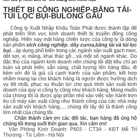
THIẾT BỊ CÔNG NGHIỆP-BĂNG TẢI-
TÚI LỌC BỤI-BULONG GẦU
Công ty Xuất Nhập Khẩu Toàn Phát được thành lập để
phát triển lĩnh vực kinh doanh thiết bị
truyền động công
nghiệp. Hiện nay mặt hàng chiến lược của công ty là dòng
sản phẩm
xích công nghiệp
,
dây curoa
,
băng tải
và
túi lọc
bụi
…áp dụng phổ biến trong các ngành sản xuất gạch men,
dệt sợi, xi măng, khai thác gỗ…và một số ngành khác. Do
đặc thù của ngành kinh doanh nên chúng tôi đặt tiêu chí an
toàn và phát triển, sẵn sàng, chất lượng lên hàng đâu, đi
kèm với đó là giá cả cạnh tranh của sản phẩm, kết hợp
nhằm mang lại cho khách hàng là người được hưởng dịch
vụ tốt nhất, phục vụ thuận lợi cho quá trình sản xuất kinh
doanh của quý vị công ty cũng như khách hàng. Mong muốn
của chúng tôi là được góp phần nhỏ vào việc vận hành trơn
tru cỗ máy sản xuất cũng như thành công của các nhà máy
sản xuất với khách hàng…. chúng tôi lấy đó là thành công
lớn nhất của chúng tôi.
Chân thành cảm ơn các đối tác, bạn hàng đã ủng hộ
chúng tôi trong suốt thời gian qua. Xin cảm ơn!
Văn Phòng Kinh Doanh: P603 - CT3A - KĐT Mễ Trì
Thượng - Từ Liêm - Hà Nội