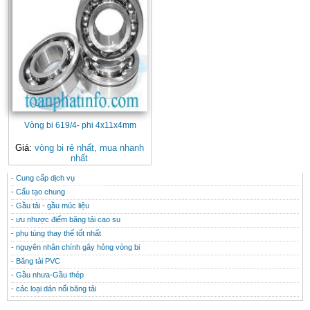
Vòng bi 619/4- phi 4x11x4mm
Giá:
vòng bi rẻ nhất, mua nhanh
nhất
- Cung cấp dịch vụ
CONTACT
THÔNG TIN HỮU ÍCH
- Cấu tạo chung
- Gầu tải - gầu múc liệu
- ưu nhược điểm băng tải cao su
- phụ tùng thay thế tốt nhất
- nguyên nhân chính gây hỏng vòng bi
- Băng tải PVC
- Gầu nhưa-Gầu thép
- các loại dán nối băng tải