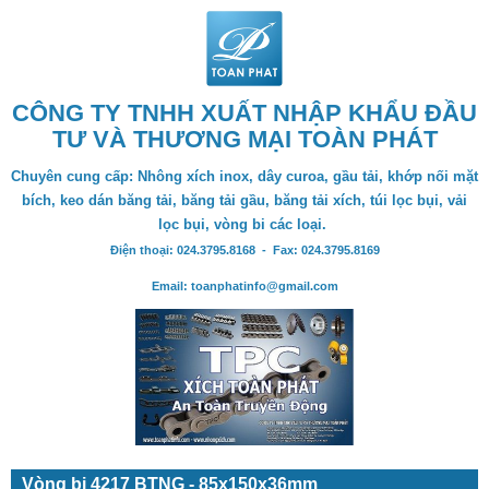
CÔNG TY TNHH XUẤT NHẬP KHẨU ĐẦU
TƯ VÀ THƯƠNG MẠI TOÀN PHÁT
Chuyên cung cấp: Nhông xích inox, dây curoa, gầu tải, khớp nối mặt
bích, keo dán băng tải, băng tải gầu, băng tải xích, túi lọc bụi, vải
lọc bụi, vòng bi các loại.
Điện thoại: 024.3795.8168 - Fax: 024.3795.8169
Email: toanphatinfo@gmail.com
Vòng bi 4217 BTNG - 85x150x36mm